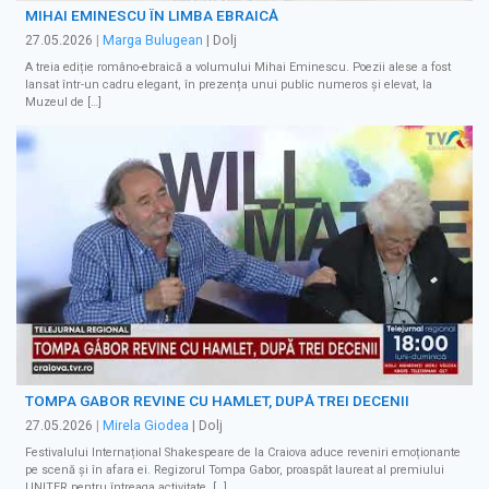
MIHAI EMINESCU ÎN LIMBA EBRAICĂ
27.05.2026
|
Marga Bulugean
| Dolj
A treia ediție româno-ebraică a volumului Mihai Eminescu. Poezii alese a fost
lansat într-un cadru elegant, în prezența unui public numeros și elevat, la
Muzeul de […]
TOMPA GABOR REVINE CU HAMLET, DUPĂ TREI DECENII
27.05.2026
|
Mirela Giodea
| Dolj
Festivalului Internațional Shakespeare de la Craiova aduce reveniri emoționante
pe scenă și în afara ei. Regizorul Tompa Gabor, proaspăt laureat al premiului
UNITER pentru întreaga activitate, […]