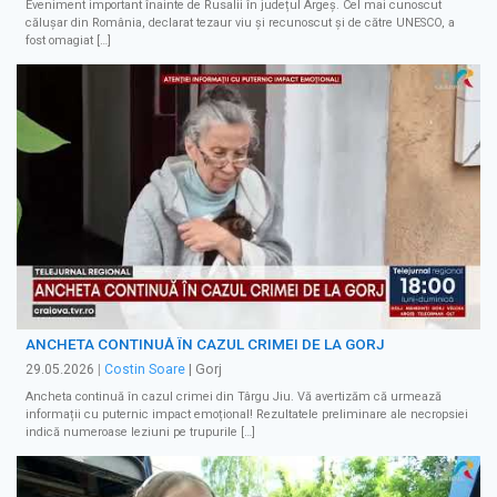
Eveniment important înainte de Rusalii în județul Argeș. Cel mai cunoscut
călușar din România, declarat tezaur viu și recunoscut și de către UNESCO, a
fost omagiat […]
ANCHETA CONTINUĂ ÎN CAZUL CRIMEI DE LA GORJ
29.05.2026
|
Costin Soare
| Gorj
Ancheta continuă în cazul crimei din Târgu Jiu. Vă avertizăm că urmează
informații cu puternic impact emoțional! Rezultatele preliminare ale necropsiei
indică numeroase leziuni pe trupurile […]