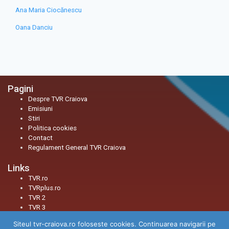
Ana Maria Ciocănescu
Oana Danciu
Pagini
Despre TVR Craiova
Emisiuni
Stiri
Politica cookies
Contact
Regulament General TVR Craiova
Links
TVR.ro
TVRplus.ro
TVR 2
TVR 3
Siteul tvr-craiova.ro foloseste cookies. Continuarea navigarii pe
Social