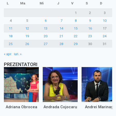
L
Ma
Mi
J
V
S
D
1
2
3
4
5
6
7
8
9
10
11
12
13
14
15
16
17
18
19
20
21
22
23
24
25
26
27
28
29
30
31
« apr.
iun. »
PREZENTATORI
Adriana Obrocea
Andrada Cojocaru
Andrei Marinaș