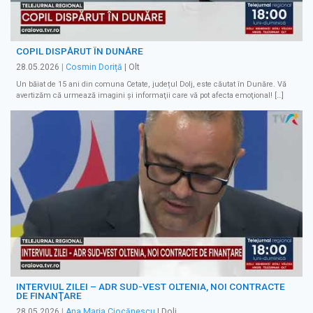
COPIL DISPĂRUT ÎN DUNĂRE
28.05.2026
|
Cosmin Doriță
| Olt
Un băiat de 15 ani din comuna Cetate, județul Dolj, este căutat în Dunăre. Vă
avertizăm că urmează imagini şi informaţii care vă pot afecta emoţional! […]
INTERVIUL ZILEI – ADR SUD-VEST OLTENIA, NOI CONTRACTE
DE FINANŢARE
28.05.2026
|
Ana Maria Ciocănescu
| Dolj