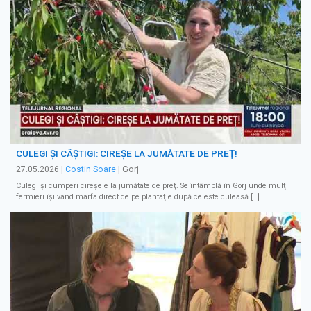
CULEGI ŞI CÂŞTIGI: CIREŞE LA JUMĂTATE DE PREŢ!
27.05.2026
|
Costin Soare
| Gorj
Culegi şi cumperi cireşele la jumătate de preţ. Se întâmplă în Gorj unde mulţi
fermieri îşi vand marfa direct de pe plantaţie după ce este culeasă […]