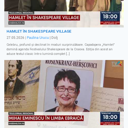
HAMLET ÎN SHAKESPEARE VILLAGE
27.05.2026
|
Paulina Urucu
| Dolj
Celebru, profund şi declinat în moduri surprinzătoare. Capodopera „Hamlet”
domină agenda Festivalului Shakespeare de la Craiova. Ediţia din acest an
aduce textul clasic într-o lumină complet […]