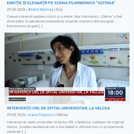
EMOȚIE ȘI ELEGANȚĂ PE SCENA FILARMONICII “OLTENIA”
29.05.2026
|
Andrei Marinaș
| Dolj
Craiova a devenit capitala culturii și a artelor. Sala Filarmonicii „Oltenia” a fost
plină astăzi la spectacolul extraordinar dirijat de maestrul Mihnea Ignat.
Evenimentul de gală […]
INTERVENȚII ORL DE SPITAL UNIVERSITAR, LA VÂLCEA
29.05.2026
|
Ioana Popescu
| Vâlcea
Intervenții de spital universitar, la sectia ORL a Spitalului Județean de Urgență
Vâlcea. Unitatea sanitară de aici a fost dotată în ultimele luni cu echipamente
medicale […]