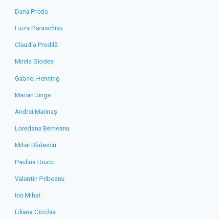
Dana Preda
Luiza Paraschivu
Claudia Predilă
Mirela Giodea
Gabriel Henning
Marian Jinga
Andrei Marinaș
Loredana Berneanu
Mihai Bădescu
Paulina Urucu
Valentin Pribeanu
Ion Mihai
Liliana Ciochia