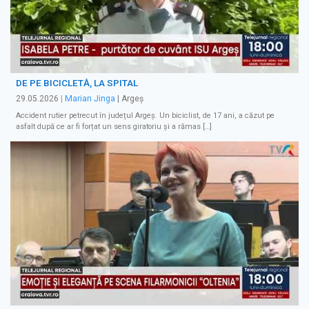
DE PE BICICLETĂ, LA SPITAL
29.05.2026
|
Marian Jinga
| Argeș
Accident rutier petrecut în județul Argeș. Un biciclist, de 17 ani, a căzut pe
asfalt după ce ar fi forțat un sens giratoriu și a rămas […]