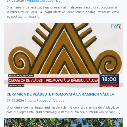
27.05.2026
|
Adriana Obrocea
| Dolj
Orientarea în carieră joacă un rol esențial în alegerea traseului educațional al
viitorilor elevi de liceu. La Târgul Ofertelor Educaționale, desfășurat astăzi, elevii
au avut oportunitatea […]
CERAMICA DE VLĂDEŞTI, PROMOVATĂ LA RÂMNICU VÂLCEA
27.05.2026
|
Ioana Popescu
| Vâlcea
Unul dintre cei mai importanți meșteri olari vâlceni și ceramica de Vlădești, pe
care el o reprezintă, sunt promovați la Râmnicu Vâlcea printr-un vas de mari […]