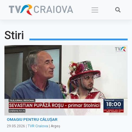
Skip
to
content
Stiri
OMAGIU PENTRU CĂLUȘAR
29.05.2026
|
TVR Craiova
| Argeș