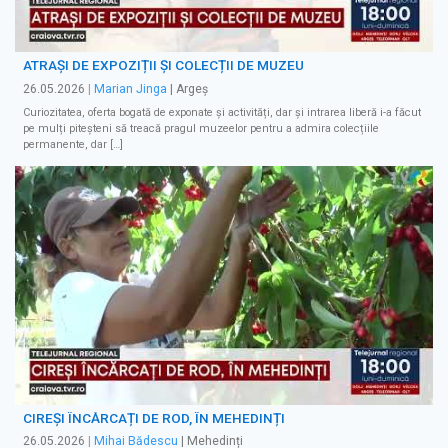
ATRAȘI DE EXPOZIȚII ȘI COLECȚII DE MUZEU
26.05.2026
|
Marian Jinga
| Argeș
Curiozitatea, oferta bogată de exponate și activități, dar și intrarea liberă i-a făcut
pe mulți piteșteni să treacă pragul muzeelor pentru a admira colecțiile
permanente, dar […]
CIREȘI ÎNCĂRCAȚI DE ROD, ÎN MEHEDINȚI
26.05.2026
|
Mihai Bădescu
| Mehedinți