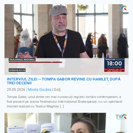
INTERVIUL ZILEI – TOMPA GABOR REVINE CU HAMLET, DUPĂ
TREI DECENII
29.05.2026
|
Mirela Giodea
| Dolj
Tompa Gabor, unul dintre cei mai cunoscuți regizori români contemporani, a
fost prezent pe scena Festivalului Internațional Shakespeare, cu un spectacol
Hamlet realizat cu Teatrul Maghiar […]