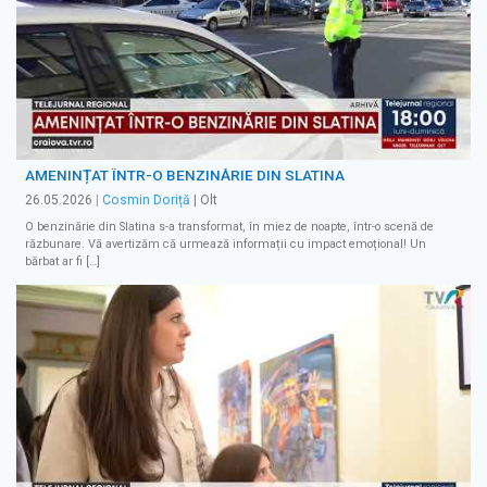
AMENINȚAT ÎNTR-O BENZINĂRIE DIN SLATINA
26.05.2026
|
Cosmin Doriță
| Olt
O benzinărie din Slatina s-a transformat, în miez de noapte, într-o scenă de
răzbunare. Vă avertizăm că urmează informații cu impact emoțional! Un
bărbat ar fi […]