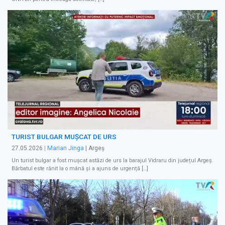
TURIST BULGAR MUȘCAT DE URS
27.05.2026
|
Marian Jinga
| Argeș
Un turist bulgar a fost mușcat astăzi de urs la barajul Vidraru din județul Argeș.
Bărbatul este rănit la o mână și a ajuns de urgență […]