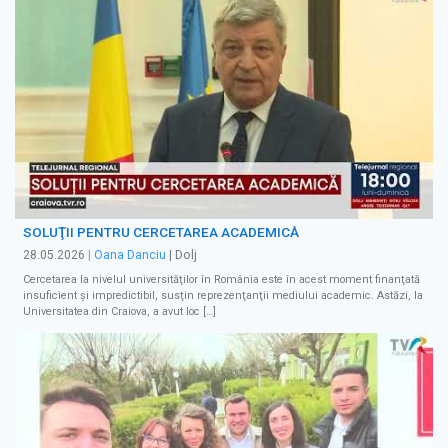
SOLUŢII PENTRU CERCETAREA ACADEMICĂ
28.05.2026
|
Oana Danciu
| Dolj
Cercetarea la nivelul universităţilor în România este în acest moment finanţată
insuficient şi impredictibil, susţin reprezenţanţii mediului academic. Astăzi, la
Universitatea din Craiova, a avut loc […]