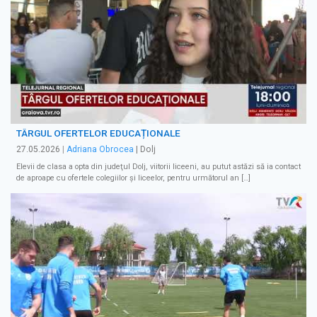
TÂRGUL OFERTELOR EDUCAȚIONALE
27.05.2026
|
Adriana Obrocea
| Dolj
Elevii de clasa a opta din judeţul Dolj, viitorii liceeni, au putut astăzi să ia contact
de aproape cu ofertele colegiilor şi liceelor, pentru următorul an […]