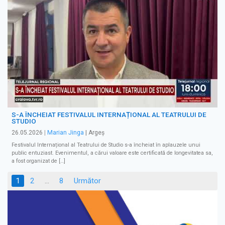
S-A ÎNCHEIAT FESTIVALUL INTERNAȚIONAL AL TEATRULUI DE
STUDIO
26.05.2026
|
Marian Jinga
| Argeș
Festivalul Internațional al Teatrului de Studio s-a încheiat în aplauzele unui
public entuziast. Evenimentul, a cărui valoare este certificată de longevitatea sa,
a fost organizat de […]
Paginație
1
2
…
8
Următor
articole