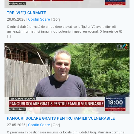
TREI VIEŢI CURMATE
28.05.2026
|
Costin Soare
| Gorj
O crimă dublă urmată de sinucidere a avut loc la TgJiu. Vă avertizăm că
urmează informaţii şi imagini cu puternic impact emotional. O femeie de 83
[…]
PANOURI SOLARE GRATIS PENTRU FAMILII VULNERABILE
27.05.2026
|
Costin Soare
| Gorj
O premieră în gestionarea resurselor locale din județul Gorj. Primăria comunei