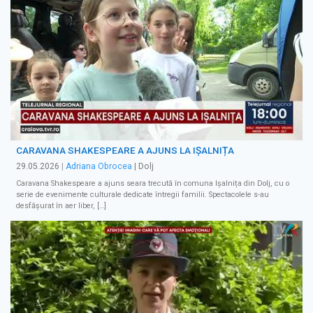
CARAVANA SHAKESPEARE A AJUNS LA IȘALNIȚA
29.05.2026
|
Adriana Obrocea
| Dolj
Caravana Shakespeare a ajuns seara trecută în comuna Ișalnița din Dolj, cu o
serie de evenimente culturale dedicate întregii familii. Spectacolele s-au
desfășurat în aer liber, […]