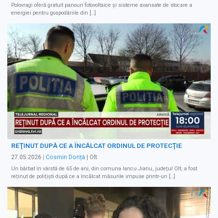
Polovragi oferă gratuit panouri fotovoltaice și sisteme avansate de stocare a
energiei pentru gospodăriile din […]
REŢINUT DUPĂ CE A ÎNCĂLCAT ORDINUL DE PROTECŢIE
27.05.2026
|
Cosmin Doriță
| Olt
Un bărbat în vârstă de 65 de ani, din comuna Iancu Jianu, județul Olt, a fost
reținut de polițiști după ce a încălcat măsurile impuse printr-un […]