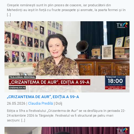
Cireșele românești sunt în plin proces de coacere, iar producătorii din
Mehedinți au ieșit în forță cu fructe proaspete și aromate, la poarta fermei și în
[…]
„CRIZANTEMA DE AUR”, EDIȚIA A 59-A
26.05.2026
|
Claudia Predilă
| Dolj
Ediția a 59-a a Festivalului „Crizantema de Aur” se va desfășura în perioada 22-
24 octombrie 2026 la Târgoviște. Festivalul va fi structurat pe patru mari
secțiuni: […]