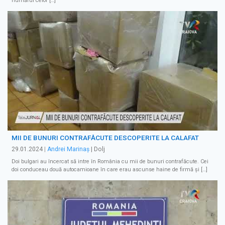
numărul celor […]
MII DE BUNURI CONTRAFĂCUTE DESCOPERITE LA CALAFAT
29.01.2024
|
Andrei Marinaș
| Dolj
Doi bulgari au încercat să intre în România cu mii de bunuri contrafăcute. Cei
doi conduceau două autocamioane în care erau ascunse haine de firmă și […]