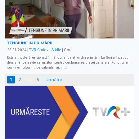
TENSIUNE ÎN PRIMĂRII
28.01.2024
|
TVR Craiova Stirile
| Gorj
Este atmosferă tensionată în rândul angajaților din primării. La Gorj a început
deja strângerea de semnături pentru declanșarea grevei generale. Funcționarii
sunt nemulțumiți de salariile mici […]
Paginație
1
2
…
6
Următor
articole