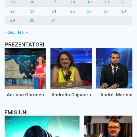
15
16
17
18
19
20
21
22
23
24
25
26
27
28
29
30
31
« dec.
feb. »
PREZENTATORI
Adriana Obrocea
Andrada Cojocaru
Andrei Marinaș
EMISIUNI