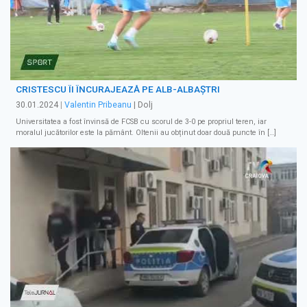
CRISTESCU ÎI ÎNCURAJEAZĂ PE ALB-ALBAȘTRI
30.01.2024
|
Valentin Pribeanu
| Dolj
Universitatea a fost învinsă de FCSB cu scorul de 3-0 pe propriul teren, iar
moralul jucătorilor este la pământ. Oltenii au obținut doar două puncte în […]