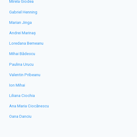
Mirela Giodea
Gabriel Henning
Marian Jinga
Andrei Marinaș
Loredana Berneanu
Mihai Bădescu
Paulina Urucu
Valentin Pribeanu
Ion Mihai
Liliana Ciochia
Ana Maria Ciocănescu
Oana Danciu