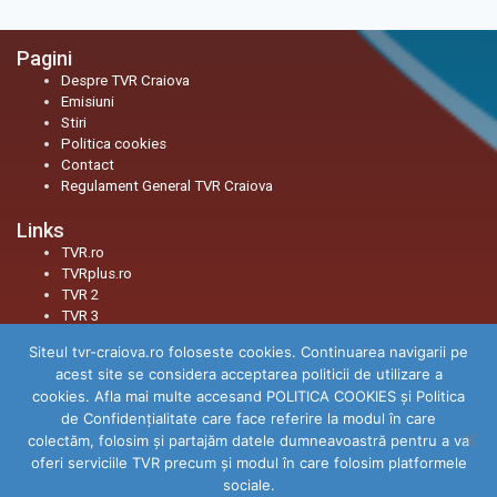
Pagini
Despre TVR Craiova
Emisiuni
Stiri
Politica cookies
Contact
Regulament General TVR Craiova
Links
TVR.ro
TVRplus.ro
TVR 2
TVR 3
Siteul tvr-craiova.ro foloseste cookies. Continuarea navigarii pe
Social
acest site se considera acceptarea politicii de utilizare a
Facebook
cookies. Afla mai multe accesand POLITICA COOKIES și Politica
Youtube
de Confidenţialitate care face referire la modul în care
Instagram
colectăm, folosim şi partajăm datele dumneavoastră pentru a va
TikTok
oferi serviciile TVR precum şi modul în care folosim platformele
Threads
sociale.