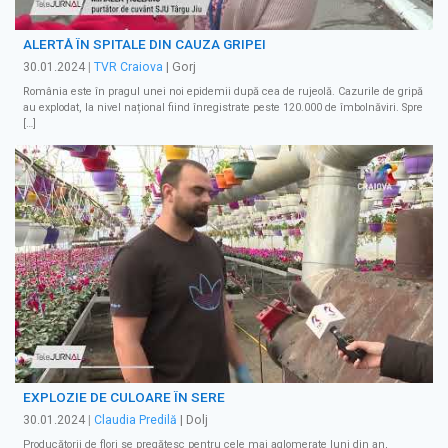
ALERTĂ ÎN SPITALE DIN CAUZA GRIPEI
30.01.2024
|
TVR Craiova
| Gorj
România este în pragul unei noi epidemii după cea de rujeolă. Cazurile de gripă
au explodat, la nivel național fiind înregistrate peste 120.000 de îmbolnăviri. Spre
[…]
EXPLOZIE DE CULOARE ÎN SERE
30.01.2024
|
Claudia Predilă
| Dolj
Producătorii de flori se pregătesc pentru cele mai aglomerate luni din an,