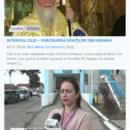
INTERVIUL ZILEI – PRĂZNUIREA SFINȚILOR TREI IERARHI
30.01.2024
|
Ana Maria Ciocănescu
| Dolj
Este zi de mare sărbătoare astăzi. Biserica Ortodoxă îi prăznuiește pe Sfinții Trei
Ierarhi, care sunt și ocrotitorii spirituali ai Facultății de Teologie din Craiova.
Despre […]