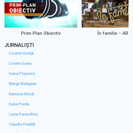
Prim-Plan Obiectiv
În familie – ARH
JURNALIȘTI
Cosmin Doriță
Costin Soare
Ioana Popescu
Marga Bulugean
Ramona Dincă
Dana Preda
Luiza Paraschivu
Claudia Predilă