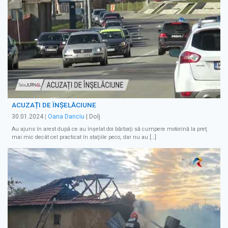
ACUZAȚI DE ÎNŞELĂCIUNE
30.01.2024
|
Oana Danciu
| Dolj
Au ajuns în arest după ce au înşelat doi bărbaţi să cumpere motorină la preţ
mai mic decât cel practicat în staţiile peco, dar nu au […]