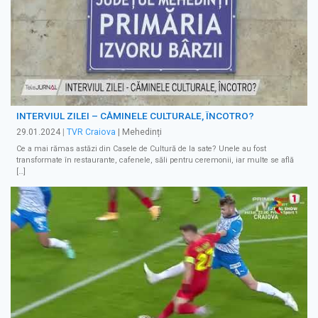
INTERVIUL ZILEI – CĂMINELE CULTURALE, ÎNCOTRO?
29.01.2024
|
TVR Craiova
| Mehedinți
Ce a mai rămas astăzi din Casele de Cultură de la sate? Unele au fost
transformate în restaurante, cafenele, săli pentru ceremonii, iar multe se află
[…]