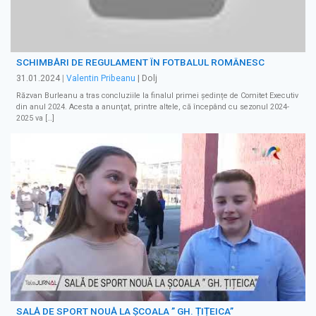
SCHIMBĂRI DE REGULAMENT ÎN FOTBALUL ROMÂNESC
31.01.2024
|
Valentin Pribeanu
| Dolj
Răzvan Burleanu a tras concluziile la finalul primei ședințe de Comitet Executiv
din anul 2024. Acesta a anunţat, printre altele, că începând cu sezonul 2024-
2025 va […]
SALĂ DE SPORT NOUĂ LA ȘCOALA ” GH. ȚIȚEICA”