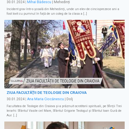
30.01.2024
|
Mihai Bădescu
| Mehedinți
Incident grav într-o școală din Mehedinți, unde un elev de cincisprezece ani a
fost lovit cu pumnul în față de un coleg de la clasa a […]
ZIUA FACULTĂȚII DE TEOLOGIE DIN CRAIOVA
30.01.2024
|
Ana Maria Ciocănescu
| Dolj
Facultatea de Teologie din Craiova și-a prăznuit ocrotitorii spirituali, pe Sfinții Trei
Ierarhi: Sfântul Vasile cel Mare, Sfântul Grigorie Teologul și Sfântul Ioan Gură de
Aur. […]