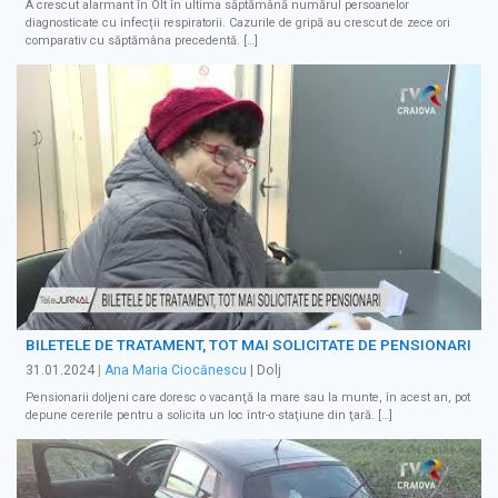
A crescut alarmant în Olt în ultima săptămână numărul persoanelor
diagnosticate cu infecții respiratorii. Cazurile de gripă au crescut de zece ori
comparativ cu săptămâna precedentă. […]
BILETELE DE TRATAMENT, TOT MAI SOLICITATE DE PENSIONARI
31.01.2024
|
Ana Maria Ciocănescu
| Dolj
Pensionarii doljeni care doresc o vacanţă la mare sau la munte, în acest an, pot
depune cererile pentru a solicita un loc într-o staţiune din ţară. […]