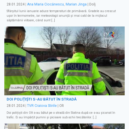
28.01.2024
|
Ana Maria Ciocănescu
,
Marian Jinga
| Dolj
Sfârşitul lunii ianuarie aduce temperaturi de primăvară. Gradele au crescut
uşor în termometre, iar meteorologii anunţă şi mai cald de la mijlocul
săptămânii viitoare, când sunt […]
DOI POLIȚIȘTI S-AU BĂTUT ÎN STRADĂ
28.01.2024
|
TVR Craiova Stirile
| Olt
Doi polițiști din Olt s-au bătut pe o stradă din Slatina după ce s-au șicanat în
trafic. Ei au împărțit pumni și picioare sub ochii trecătorilor. […]