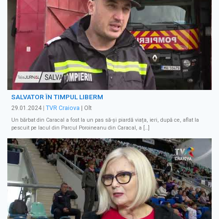
SALVATOR ÎN TIMPUL LIBERM
29.01.2024
|
TVR Craiova
| Olt
Un bărbat din Caracal a fost la un pas să-și piardă viața, ieri, după ce, aflat la
pescuit pe lacul din Parcul Poroineanu din Caracal, a […]