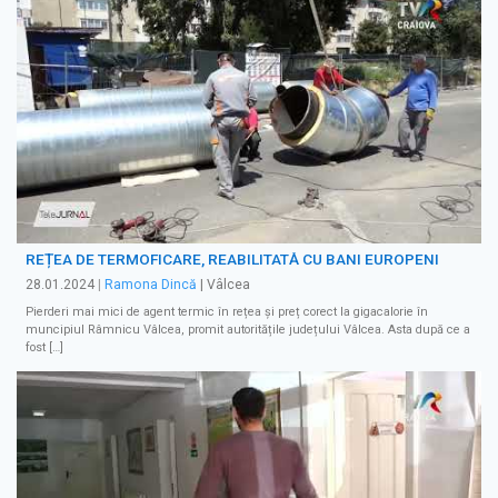
REȚEA DE TERMOFICARE, REABILITATĂ CU BANI EUROPENI
28.01.2024
|
Ramona Dincă
| Vâlcea
Pierderi mai mici de agent termic în rețea și preț corect la gigacalorie în
muncipiul Râmnicu Vâlcea, promit autoritățile județului Vâlcea. Asta după ce a
fost […]