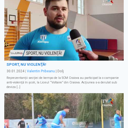
SPORT, NU VIOLENŢĂ!
30.01.2024
|
Valentin Pribeanu
| Dolj
Reprezentanţii secţiei de kempo de la SCM Craiova au participat la o campanie
anti-violenţă în şcoli, la Liceul “Voltaire” din Craiova. Acţiunea s-a derulat sub
deviza […]