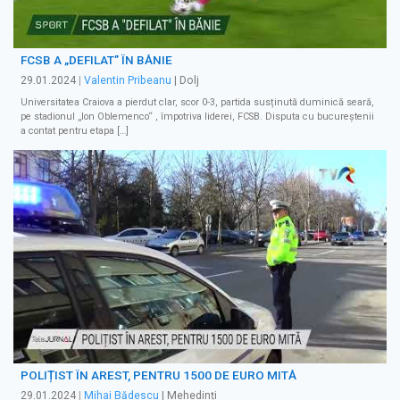
FCSB A „DEFILAT” ÎN BĂNIE
29.01.2024
|
Valentin Pribeanu
| Dolj
Universitatea Craiova a pierdut clar, scor 0-3, partida susținută duminică seară,
pe stadionul „Ion Oblemenco“ , împotriva liderei, FCSB. Disputa cu bucureştenii
a contat pentru etapa […]
POLIȚIST ÎN AREST, PENTRU 1500 DE EURO MITĂ
29.01.2024
|
Mihai Bădescu
| Mehedinți