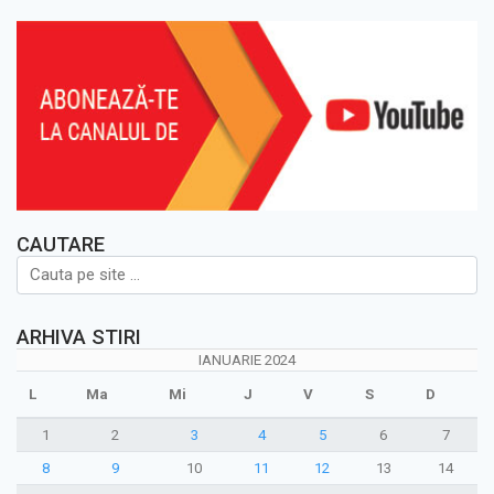
CAUTARE
ARHIVA STIRI
IANUARIE 2024
L
Ma
Mi
J
V
S
D
1
2
3
4
5
6
7
8
9
10
11
12
13
14