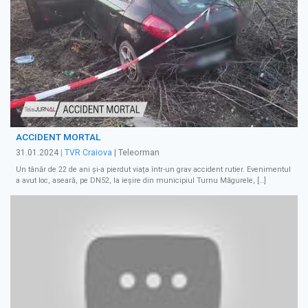
ACCIDENT MORTAL
31.01.2024
|
TVR Craiova
| Teleorman
Un tânăr de 22 de ani și-a pierdut viața într-un grav accident rutier. Evenimentul
a avut loc, aseară, pe DN52, la ieșire din municipiul Turnu Măgurele, […]