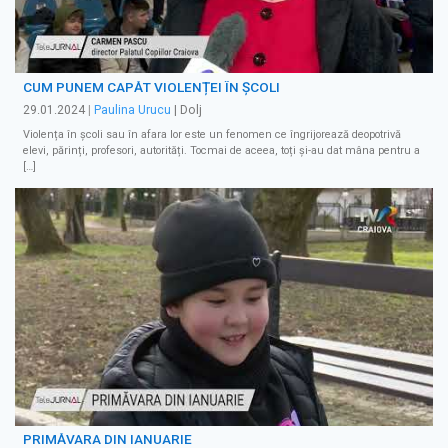
CUM PUNEM CAPĂT VIOLENȚEI ÎN ȘCOLI
29.01.2024
|
Paulina Urucu
| Dolj
Violența în școli sau în afara lor este un fenomen ce îngrijorează deopotrivă
elevi, părinți, profesori, autorități. Tocmai de aceea, toți și-au dat mâna pentru a
[…]
PRIMĂVARA DIN IANUARIE