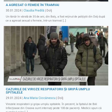
A AGRESAT O FEMEIE ÎN TRAMVAI
30.01.2024
|
Claudia Predilă
| Dolj
Un tânăr în vârstă de 35 de ani, din Balş, a fost reţinut de poliţiştii din Dolj după
ce a agresat sexual o femeie, într-un tramvai […]
CAZURILE DE VIROZE RESPIRATORII ŞI GRIPĂ UMPLU
SPITALELE
29.01.2024
|
Ana Maria Ciocănescu
| Dolj
Virozele respiratorii şi gripa umplu spitalele. În prezent, la Spitalul de Boli
Infecţioase din Craiova sunt internaţi peste 100 de pacienţi. Medicii spun că