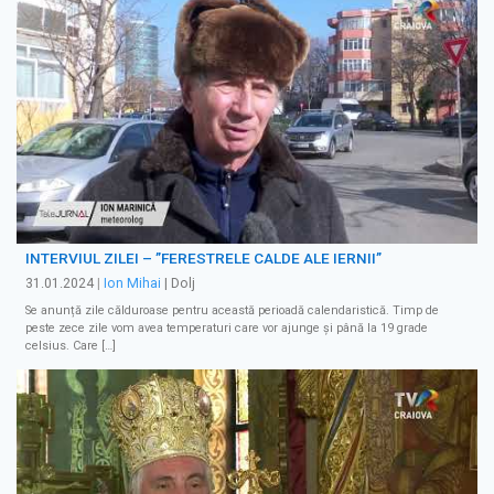
INTERVIUL ZILEI – ”FERESTRELE CALDE ALE IERNII”
31.01.2024
|
Ion Mihai
| Dolj
Se anunță zile călduroase pentru această perioadă calendaristică. Timp de
peste zece zile vom avea temperaturi care vor ajunge și până la 19 grade
celsius. Care […]