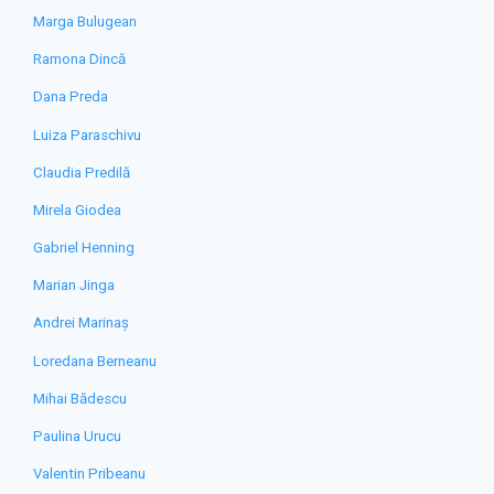
Marga Bulugean
Ramona Dincă
Dana Preda
Luiza Paraschivu
Claudia Predilă
Mirela Giodea
Gabriel Henning
Marian Jinga
Andrei Marinaș
Loredana Berneanu
Mihai Bădescu
Paulina Urucu
Valentin Pribeanu