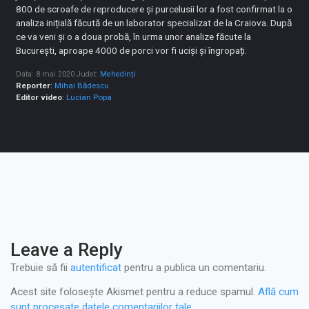
800 de scroafe de reproducere și purcelusii lor a fost confirmat la o
analiza inițială făcută de un laborator specializat de la Craiova. După
ce va veni și o a doua probă, în urma unor analize făcute la
București, aproape 4000 de porci vor fi uciși și îngropați.
Data: 8 mai 2020
Judet:
Mehedinți
Reporter
:
Mihai Bădescu
Editor video
:
Lucian Popa
Leave a Reply
Trebuie să fii
autentificat
pentru a publica un comentariu.
Acest site folosește Akismet pentru a reduce spamul.
Află cum
sunt procesate datele comentariilor tale
.