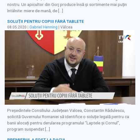
nostru. Un apicultor din Gorj produce însă și sortimente mai puțin
întâlnite: miere de mană, de […]
SOLUȚII PENTRU COPIII FĂRĂ TABLETE
08.05.2020
|
Gabriel Henning
| Vâlcea
Președintele Consiliului Județean Valcea, Constantin Rădulescu,
solicită Guvernului Romaniei să identifice o soluție legală pentru ca
banii alocați pentru derularea programului “Laptele și Cornul”,
program suspendat […]
PREMIERUL A FOST LA DACIA