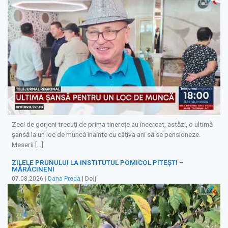
Zeci de gorjeni trecuți de prima tinerețe au încercat, astăzi, o ultimă
șansă la un loc de muncă înainte cu câțiva ani să se pensioneze.
Meserii […]
ZILELE PRUNULUI LA INSTITUTUL POMICOL PITEȘTI –
MĂRĂCINENI
07.08.2026
|
Dana Preda
| Dolj