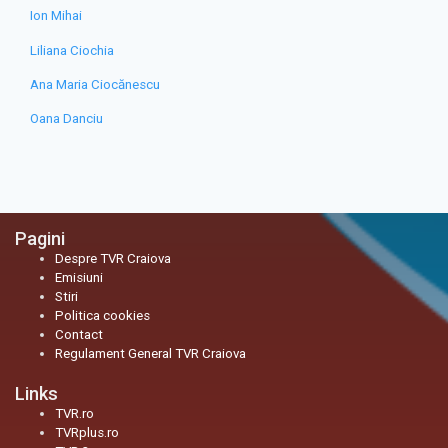
Ion Mihai
Liliana Ciochia
Ana Maria Ciocănescu
Oana Danciu
Pagini
Despre TVR Craiova
Emisiuni
Stiri
Politica cookies
Contact
Regulament General TVR Craiova
Links
TVR.ro
TVRplus.ro