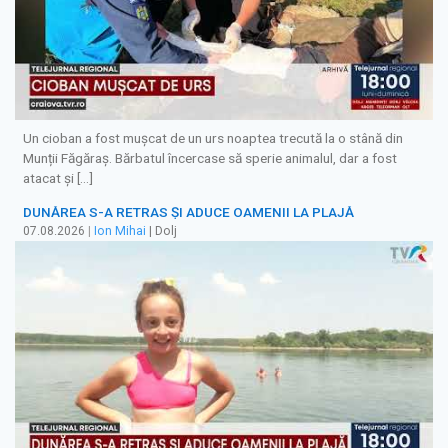
Un cioban a fost mușcat de un urs noaptea trecută la o stână din
Munții Făgăraș. Bărbatul încercase să sperie animalul, dar a fost
atacat și […]
DUNĂREA S-A RETRAS ŞI ADUCE OAMENII LA PLAJĂ
07.08.2026
|
Ion Mihai
| Dolj