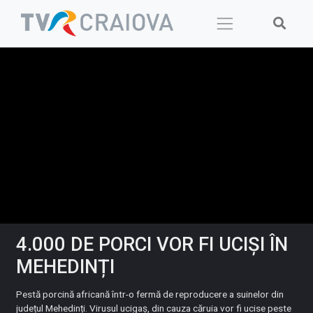
Skip
to
content
4.000 DE PORCI VOR FI UCIȘI ÎN
MEHEDINȚI
Pestă porcină africană într-o fermă de reproducere a suinelor din
județul Mehedinți. Virusul ucigaș, din cauza căruia vor fi ucise peste