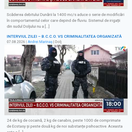
Scăderea debitului Dunării la 1400 mc/s aduce o serie de modificări
în comportamentul celor care depind de fluviu. Sistemul de irigații
din sudul Doljului nu a […]
INTERVIUL ZILEI – B.C.C.O. VS CRIMINALITATEA ORGANIZATĂ
07.08.2026
|
Andrei Marinaș
| Dolj
24 de kg de cocaină, 2 kg de canabis, peste 1000 de comprimate
de Ecstasy și peste două kg de noi substanțe psihoactive. Aceasta