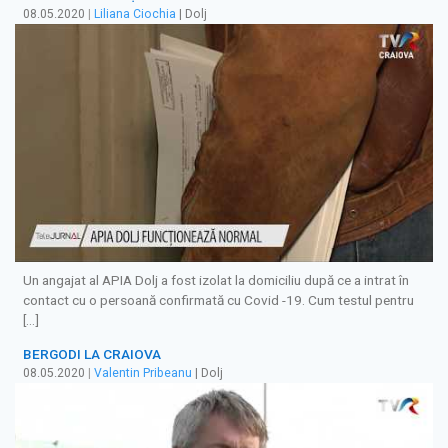
08.05.2020
|
Liliana Ciochia
| Dolj
Un angajat al APIA Dolj a fost izolat la domiciliu după ce a intrat în
contact cu o persoană confirmată cu Covid -19. Cum testul pentru
[…]
BERGODI LA CRAIOVA
08.05.2020
|
Valentin Pribeanu
| Dolj