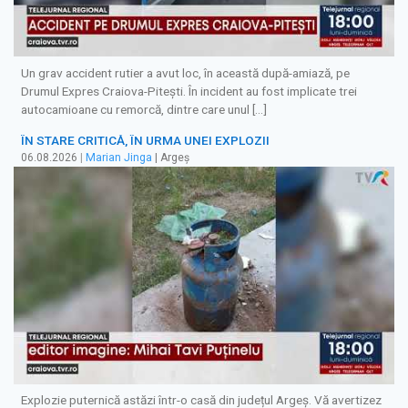
Un grav accident rutier a avut loc, în această după-amiază, pe
Drumul Expres Craiova-Pitești. În incident au fost implicate trei
autocamioane cu remorcă, dintre care unul […]
ÎN STARE CRITICĂ, ÎN URMA UNEI EXPLOZII
06.08.2026
|
Marian Jinga
| Argeș
Explozie puternică astăzi într-o casă din județul Argeș. Vă avertizez