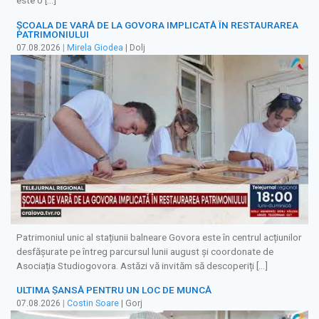
este o […]
ȘCOALA DE VARĂ DE LA GOVORA IMPLICATĂ ÎN RESTAURAREA
PATRIMONIULUI
07.08.2026
|
Mirela Giodea
| Dolj
Patrimoniul unic al stațiunii balneare Govora este în centrul acțiunilor
desfășurate pe întreg parcursul lunii august și coordonate de
Asociația Studiogovora. Astăzi vă invităm să descoperiți […]
ULTIMA ȘANSĂ PENTRU UN LOC DE MUNCĂ
07.08.2026
|
Costin Soare
| Gorj