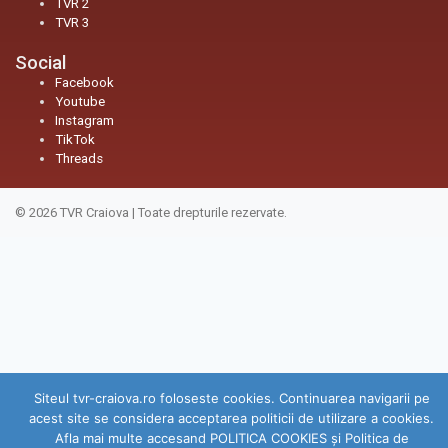
TVR 2
TVR 3
Social
Facebook
Youtube
Instagram
TikTok
Threads
© 2026
TVR Craiova
|
Toate drepturile rezervate.
Siteul tvr-craiova.ro foloseste cookies. Continuarea navigarii pe
acest site se considera acceptarea politicii de utilizare a cookies.
Afla mai multe accesand POLITICA COOKIES și Politica de