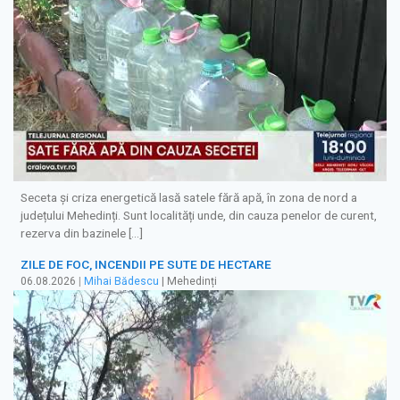
Seceta și criza energetică lasă satele fără apă, în zona de nord a
județului Mehedinți. Sunt localități unde, din cauza penelor de curent,
rezerva din bazinele […]
ZILE DE FOC, INCENDII PE SUTE DE HECTARE
06.08.2026
|
Mihai Bădescu
| Mehedinți