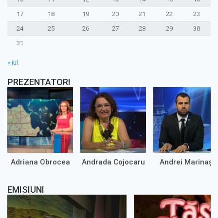
17
18
19
20
21
22
23
24
25
26
27
28
29
30
31
« iul.
PREZENTATORI
Adriana Obrocea
Andrada Cojocaru
Andrei Marinaș
EMISIUNI