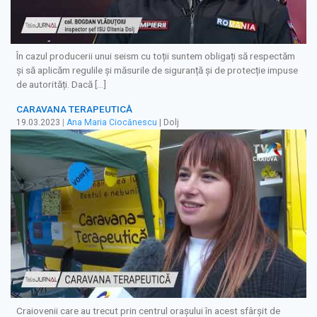
În cazul producerii unui seism cu toții suntem obligați să respectăm
și să aplicăm regulile și măsurile de siguranță și de protecție impuse
de autorități. Dacă […]
CARAVANA TERAPEUTICĂ
19.03.2023
|
Ana Maria Ciocănescu
| Dolj
Craiovenii care au trecut prin centrul oraşului în acest sfârşit de