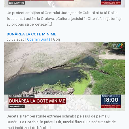
Un proiect ambiţios al Centrului Judeţean de Cultură şi Artă Dolj a
fost lansat astăzi la Craiova: „Cultura ţestului în Oltenia”. Iniţiatorii şi-
au propus să cerceteze […]
DUNĂREA LA COTE MINIME
05.08.2026
|
Cosmin Doriță
| Gorj
Seceta și temperaturile extreme schimbă peisajul de pe malul
Dunării. La Corabia, în județul Olt, nivelul fluviului a scăzut atât de
mult încât zeci de bărci […]