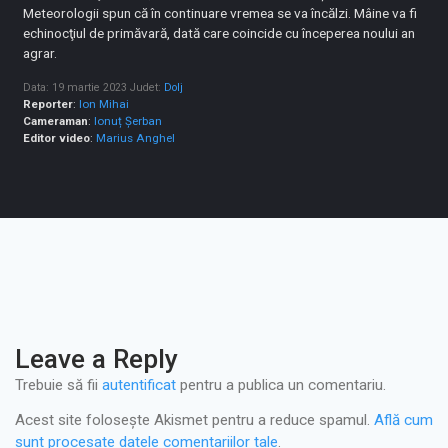
Meteorologii spun că în continuare vremea se va încălzi. Mâine va fi
echinocţiul de primăvară, dată care coincide cu începerea noului an
agrar.
Data: 19 martie 2023
Judet:
Dolj
Reporter
:
Ion Mihai
Cameraman
:
Ionuț Șerban
Editor video
:
Marius Anghel
Leave a Reply
Trebuie să fii
autentificat
pentru a publica un comentariu.
Acest site folosește Akismet pentru a reduce spamul.
Află cum
sunt procesate datele comentariilor tale
.