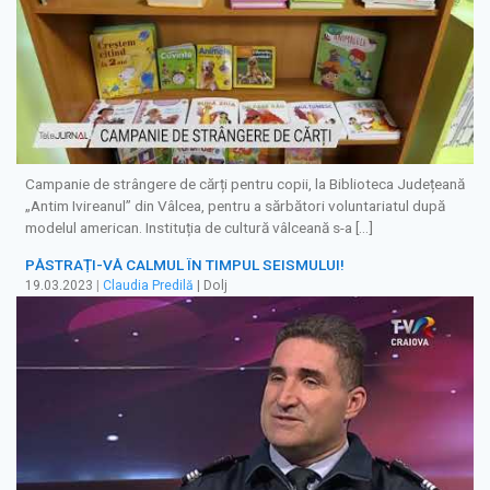
Campanie de strângere de cărți pentru copii, la Biblioteca Județeană
„Antim Ivireanul” din Vâlcea, pentru a sărbători voluntariatul după
modelul american. Instituția de cultură vâlceană s-a […]
PĂSTRAȚI-VĂ CALMUL ÎN TIMPUL SEISMULUI!
19.03.2023
|
Claudia Predilă
| Dolj