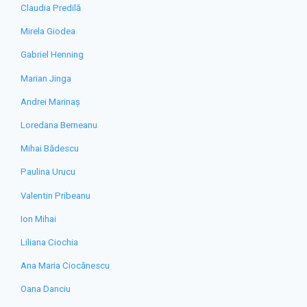
Claudia Predilă
Mirela Giodea
Gabriel Henning
Marian Jinga
Andrei Marinaș
Loredana Berneanu
Mihai Bădescu
Paulina Urucu
Valentin Pribeanu
Ion Mihai
Liliana Ciochia
Ana Maria Ciocănescu
Oana Danciu