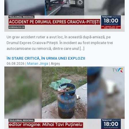
Un grav accident rutier a avut loc, în această după-amiază, pe
Drumul Expres Craiova-Pitești. În incident au fost implicate trei
autocamioane cu remorcă, dintre care unul […]
ÎN STARE CRITICĂ, ÎN URMA UNEI EXPLOZII
06.08.2026
|
Marian Jinga
| Argeș