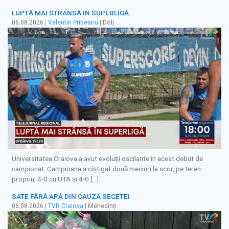
LUPTĂ MAI STRÂNSĂ ÎN SUPERLIGĂ
06.08.2026
|
Valentin Pribeanu
| Dolj
Universitatea Craiova a avut evoluții oscilante în acest debut de
campionat. Campioana a cîștigat două meciuri la scor, pe teren
propriu, 4-0 cu UTA și 4-0 […]
SATE FĂRĂ APĂ DIN CAUZA SECETEI
06.08.2026
|
TVR Craiova
| Mehedinți