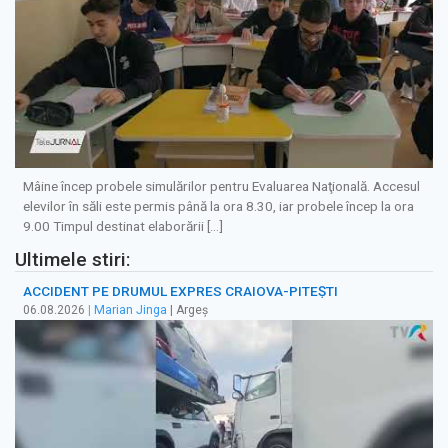
Mâine încep probele simulărilor pentru Evaluarea Naţională. Accesul
elevilor în săli este permis până la ora 8.30, iar probele încep la ora
9.00 Timpul destinat elaborării […]
Ultimele stiri:
ACCIDENT PE DRUMUL EXPRES CRAIOVA-PITEȘTI
06.08.2026
|
Marian Jinga
| Argeș