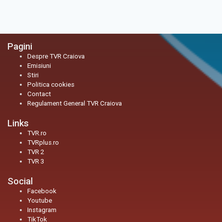
Pagini
Despre TVR Craiova
Emisiuni
Stiri
Politica cookies
Contact
Regulament General TVR Craiova
Links
TVR.ro
TVRplus.ro
TVR 2
TVR 3
Social
Facebook
Youtube
Instagram
TikTok