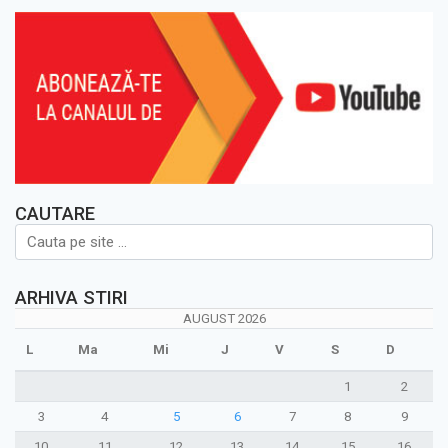
CAUTARE
ARHIVA STIRI
AUGUST 2026
L
Ma
Mi
J
V
S
D
1
2
3
4
5
6
7
8
9
10
11
12
13
14
15
16