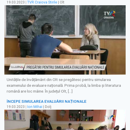
19.03.2023
|
TVR Craiova Stirile
| Olt
Unitățile de învățământ din Olt se pregătesc pentru simularea
examenului de evaluare națională. Prima probă, la limba și literatura
română are loc mâine. În județul Olt, […]
ÎNCEPE SIMULAREA EVALUĂRII NAȚIONALE
19.03.2023
|
Ion Mihai
| Dolj