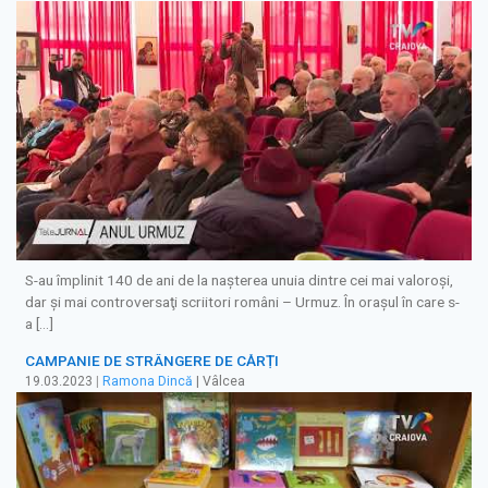
S-au împlinit 140 de ani de la naşterea unuia dintre cei mai valoroşi,
dar şi mai controversaţi scriitori români – Urmuz. În oraşul în care s-
a […]
CAMPANIE DE STRÂNGERE DE CĂRȚI
19.03.2023
|
Ramona Dincă
| Vâlcea