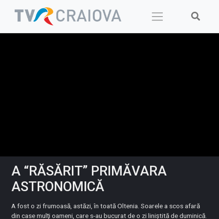
Skip
to
content
A “RĂSĂRIT” PRIMĂVARA
ASTRONOMICĂ
A fost o zi frumoasă, astăzi, în toată Oltenia. Soarele a scos afară
din case mulţi oameni, care s-au bucurat de o zi liniştită de duminică.