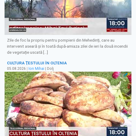
Zile de foc la propriu pentru pompierii din Mehedinți, care au
intervenit aseară și în toată după-amiaza zilei de ieri la două incendii
de vegetație uscată […]
CULTURA ŢESTULUI ÎN OLTENIA
05.08.2026
|
Ion Mihai
| Dolj