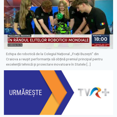
Echipa de robotică de la Colegiul Național ,,Frații Buzești” din
Craiova a reușit performanța să obțină premiul principal pentru
excelență tehnică și proiectare inovatoare în Statele […]