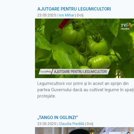
AJUTOARE PENTRU LEGUMICULTORI
23.03.2025
|
Ion Mihai
| Dolj
Legumicultorii vor primi și în acest an sprijin din
partea Guvernului dacă au cultivat legume în spați
protejate.
„TANGO ÎN OGLINZI”
23.03.2025
|
Claudia Predilă
| Dolj