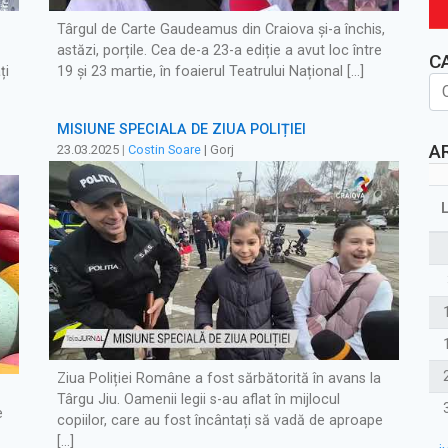
Târgul de Carte Gaudeamus din Craiova și-a închis,
astăzi, porțile. Cea de-a 23-a ediție a avut loc între
C
ți
19 și 23 martie, în foaierul Teatrului Național […]
MISIUNE SPECIALĂ DE ZIUA POLIȚIEI
A
23.03.2025
|
Costin Soare
| Gorj
Ziua Poliției Române a fost sărbătorită în avans la
Târgu Jiu. Oamenii legii s-au aflat în mijlocul
e
copiilor, care au fost încântați să vadă de aproape
[…]