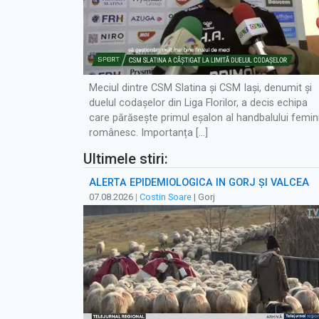
Meciul dintre CSM Slatina și CSM Iași, denumit și
duelul codașelor din Liga Florilor, a decis echipa
care părăsește primul eșalon al handbalului femin
românesc. Importanța […]
Ultimele stiri:
ALERTĂ EPIDEMIOLOGICĂ ÎN GORJ ȘI VÂLCEA
07.08.2026
|
Costin Soare
| Gorj