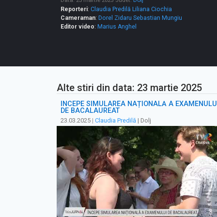
Data: 23 martie 2025
Judet:
Dolj
Reporteri
:
Claudia Predilă
Liliana Ciochia
Cameraman
:
Dorel Zidaru
Sebastian Mungiu
Editor video
:
Marius Anghel
Alte stiri din data: 23 martie 2025
ÎNCEPE SIMULAREA NAȚIONALĂ A EXAMENULU
DE BACALAUREAT
23.03.2025
|
Claudia Predilă
| Dolj