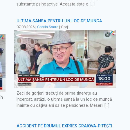
substanțe psihoactive. Aceasta este o […]
ULTIMA ȘANSĂ PENTRU UN LOC DE MUNCĂ
07.08.2026
|
Costin Soare
| Gorj
Zeci de gorjeni trecuți de prima tinerețe au
în
încercat, astăzi, o ultimă șansă la un loc de muncă
înainte cu câțiva ani să se pensioneze. Meserii […]
ACCIDENT PE DRUMUL EXPRES CRAIOVA-PITEȘTI