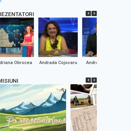
l.
REZENTATORI
driana Obrocea
Andrada Cojocaru
Andrei Marinaș
MISIUNI