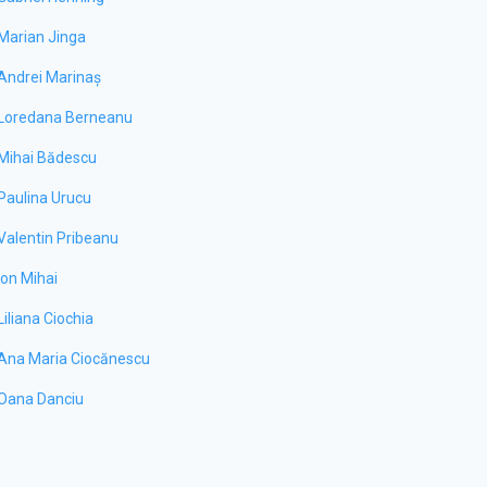
Marian Jinga
Andrei Marinaș
Loredana Berneanu
Mihai Bădescu
Paulina Urucu
Valentin Pribeanu
Ion Mihai
Liliana Ciochia
Ana Maria Ciocănescu
Oana Danciu