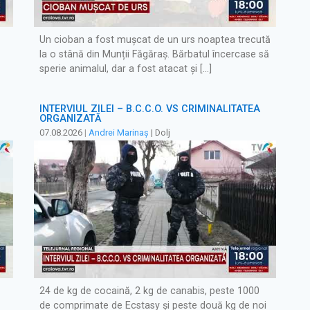
Un cioban a fost mușcat de un urs noaptea trecută
la o stână din Munții Făgăraș. Bărbatul încercase să
sperie animalul, dar a fost atacat și […]
INTERVIUL ZILEI – B.C.C.O. VS CRIMINALITATEA
ORGANIZATĂ
07.08.2026
|
Andrei Marinaș
| Dolj
24 de kg de cocaină, 2 kg de canabis, peste 1000
de comprimate de Ecstasy și peste două kg de noi