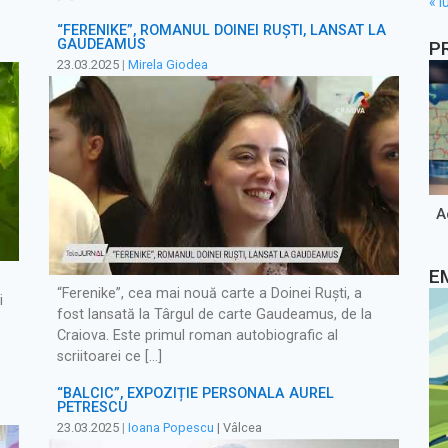
« iu
“FERENIKE”, ROMANUL DOINEI RUȘTI, LANSAT LA
GAUDEAMUS
P
23.03.2025
|
Mirela Giodea
A
E
“Ferenike”, cea mai nouă carte a Doinei Ruști, a
i
fost lansată la Târgul de carte Gaudeamus, de la
Craiova. Este primul roman autobiografic al
scriitoarei ce […]
“BALCIC”, EXPOZIȚIE PERSONALĂ AUREL
PETRESCU
23.03.2025
|
Ioana Popescu
| Vâlcea