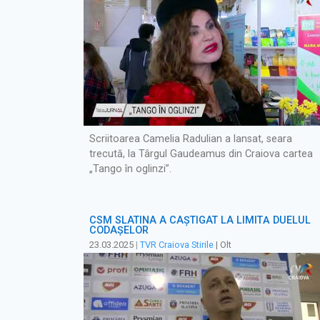
Scriitoarea Camelia Radulian a lansat, seara
trecută, la Târgul Gaudeamus din Craiova cartea
„Tango în oglinzi”.
CSM SLATINA A CÂȘTIGAT LA LIMITĂ DUELUL
CODAȘELOR
23.03.2025
|
TVR Craiova Stirile
| Olt