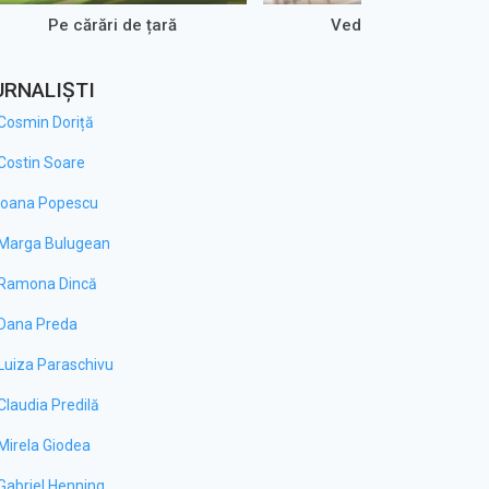
Pe cărări de țară
Vedere cu Olteni
URNALIȘTI
Cosmin Doriță
Costin Soare
Ioana Popescu
Marga Bulugean
Ramona Dincă
Dana Preda
Luiza Paraschivu
Claudia Predilă
Mirela Giodea
Gabriel Henning