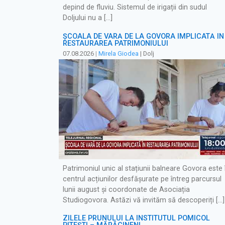
depind de fluviu. Sistemul de irigații din sudul
Doljului nu a […]
ȘCOALA DE VARĂ DE LA GOVORA IMPLICATĂ ÎN
RESTAURAREA PATRIMONIULUI
07.08.2026
|
Mirela Giodea
| Dolj
Patrimoniul unic al stațiunii balneare Govora este 
centrul acțiunilor desfășurate pe întreg parcursul
lunii august și coordonate de Asociația
Studiogovora. Astăzi vă invităm să descoperiți […]
ZILELE PRUNULUI LA INSTITUTUL POMICOL