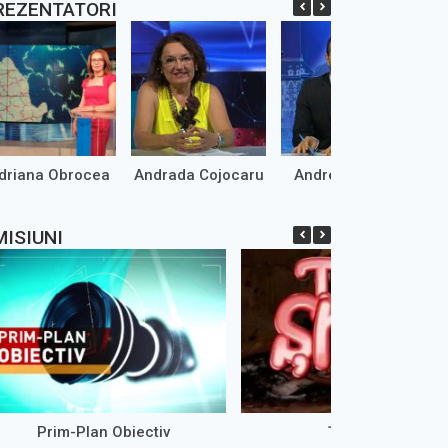
REZENTATORI
driana Obrocea
Andrada Cojocaru
Andrei Marinaș
MISIUNI
Prim-Plan Obiectiv
Țăst Show