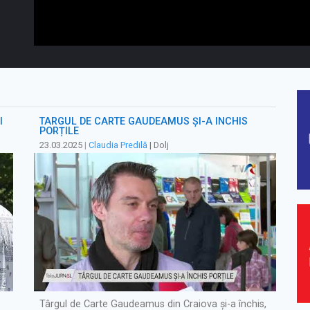
I
TÂRGUL DE CARTE GAUDEAMUS ȘI-A ÎNCHIS
PORȚILE
23.03.2025
|
Claudia Predilă
| Dolj
Târgul de Carte Gaudeamus din Craiova și-a închis,