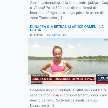
Alertă epidemiologică la limita dintre județele Gorj
și Vâlcea! Peste 800 de oi dintr-o fermă din
localitatea Drăgoieni și de pe pășunile alpine din
zona Transalpina […]
DUNĂREA S-A RETRAS ŞI ADUCE OAMENII LA
PLAJĂ
07.08.2026
|
Ion Mihai
| Dolj
Scăderea debitului Dunării la 1400 mc/s aduce o
serie de modificări în comportamentul celor care
depind de fluviu. Sistemul de irigații din sudul
Doljului nu a […]