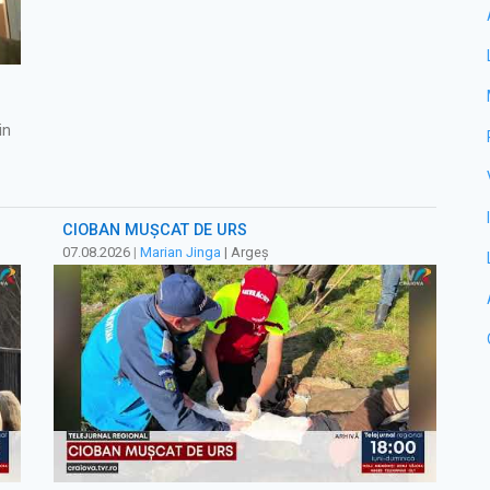
in
CIOBAN MUȘCAT DE URS
07.08.2026
|
Marian Jinga
| Argeș