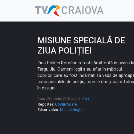
Skip
to
content
MISIUNE SPECIALĂ DE
ZIUA POLIȚIEI
Ziua Poliției Române a fost sărbătorită în avans l
Târgu Jiu. Oamenii legii s-au aflat în mijlocul
copiilor, care au fost încântați să vadă de aproap
autospecialele de poliție, armele dar și câinii folosi
în misiuni.
Data: 23 martie 2025
Judet:
Gorj
Reporter
:
Costin Soare
Editor video
:
Marius Anghel