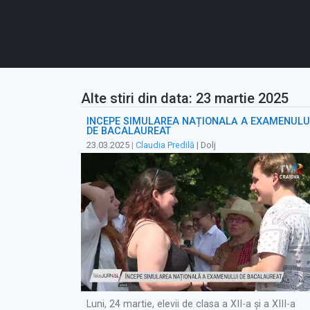
Alte stiri din data: 23 martie 2025
ÎNCEPE SIMULAREA NAȚIONALĂ A EXAMENULU
DE BACALAUREAT
23.03.2025
|
Claudia Predilă
| Dolj
Luni, 24 martie, elevii de clasa a XII-a și a XIII-a