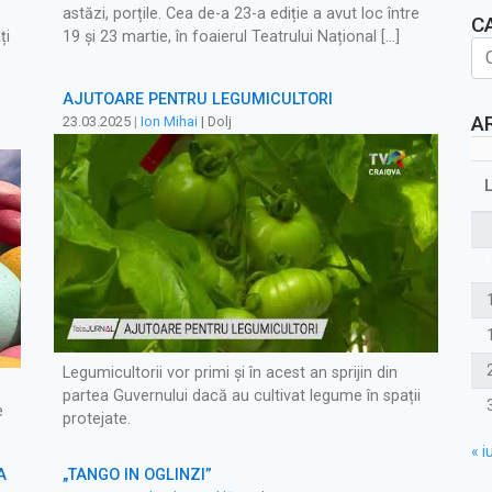
astăzi, porțile. Cea de-a 23-a ediție a avut loc între
C
ți
19 și 23 martie, în foaierul Teatrului Național […]
AJUTOARE PENTRU LEGUMICULTORI
A
23.03.2025
|
Ion Mihai
| Dolj
Legumicultorii vor primi și în acest an sprijin din
partea Guvernului dacă au cultivat legume în spații
e
protejate.
« iu
A
„TANGO ÎN OGLINZI”