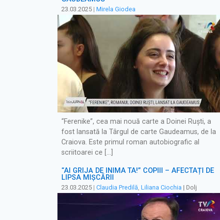
23.03.2025
|
Mirela Giodea
“Ferenike”, cea mai nouă carte a Doinei Ruști, a
fost lansată la Târgul de carte Gaudeamus, de la
Craiova. Este primul roman autobiografic al
scriitoarei ce […]
“AI GRIJĂ DE INIMA TA!” COPIII – AFECTAȚI DE
LIPSA MIȘCĂRII
23.03.2025
|
Claudia Predilă
,
Liliana Ciochia
| Dolj