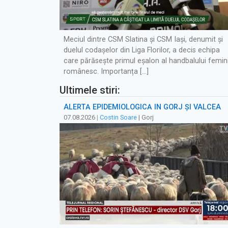
Meciul dintre CSM Slatina și CSM Iași, denumit și
duelul codașelor din Liga Florilor, a decis echipa
care părăsește primul eșalon al handbalului femin
românesc. Importanța […]
Ultimele stiri:
ALERTĂ EPIDEMIOLOGICĂ ÎN GORJ ȘI VÂLCEA
07.08.2026
|
Costin Soare
| Gorj