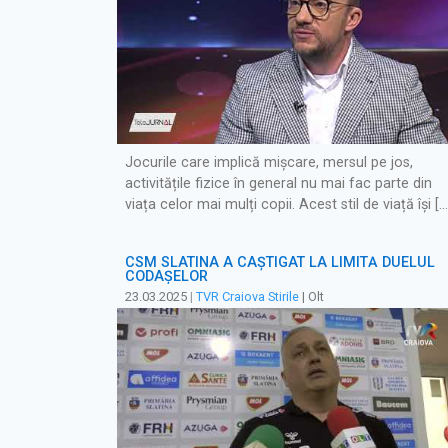
Jocurile care implică mișcare, mersul pe jos,
activitățile fizice în general nu mai fac parte din
viața celor mai mulți copii. Acest stil de viață își […
CSM SLATINA A CÂȘTIGAT LA LIMITĂ DUELUL
CODAȘELOR
23.03.2025
|
TVR Craiova Stirile
| Olt