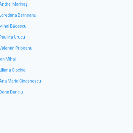
Andrei Marinaș
Loredana Berneanu
Mihai Bădescu
Paulina Urucu
Valentin Pribeanu
Ion Mihai
Liliana Ciochia
Ana Maria Ciocănescu
Oana Danciu