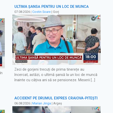
ULTIMA ȘANSĂ PENTRU UN LOC DE MUNCĂ
07.08.2026
|
Costin Soare
| Gorj
Zeci de gorjeni trecuți de prima tinerețe au
în
încercat, astăzi, o ultimă șansă la un loc de muncă
înainte cu câțiva ani să se pensioneze. Meserii […]
ACCIDENT PE DRUMUL EXPRES CRAIOVA-PITEȘTI
06.08.2026
|
Marian Jinga
| Argeș