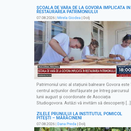
ȘCOALA DE VARĂ DE LA GOVORA IMPLICATĂ ÎN
RESTAURAREA PATRIMONIULUI
07.08.2026
|
Mirela Giodea
| Dolj
Patrimoniul unic al stațiunii balneare Govora este 
centrul acțiunilor desfășurate pe întreg parcursul
lunii august și coordonate de Asociația
Studiogovora. Astăzi vă invităm să descoperiți […]
ZILELE PRUNULUI LA INSTITUTUL POMICOL
PITEȘTI – MĂRĂCINENI
07.08.2026
|
Dana Preda
| Dolj