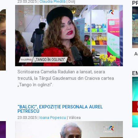
23.03.2025
|
Claudia Predilă
| Dolj
P
A
Scriitoarea Camelia Radulian a lansat, seara
E
trecută, la Târgul Gaudeamus din Craiova cartea
„Tango în oglinzi”.
“BALCIC”, EXPOZIȚIE PERSONALĂ AUREL
PETRESCU
23.03.2025
|
Ioana Popescu
| Vâlcea