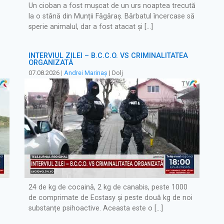
Un cioban a fost mușcat de un urs noaptea trecută
la o stână din Munții Făgăraș. Bărbatul încercase să
sperie animalul, dar a fost atacat și […]
INTERVIUL ZILEI – B.C.C.O. VS CRIMINALITATEA
ORGANIZATĂ
07.08.2026
|
Andrei Marinaș
| Dolj
24 de kg de cocaină, 2 kg de canabis, peste 1000
de comprimate de Ecstasy și peste două kg de noi
substanțe psihoactive. Aceasta este o […]