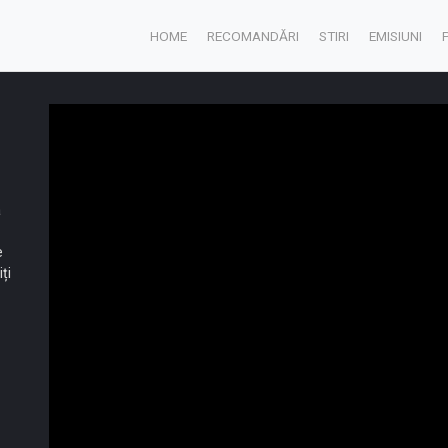
HOME
RECOMANDĂRI
STIRI
EMISIUNI
a
e
ți