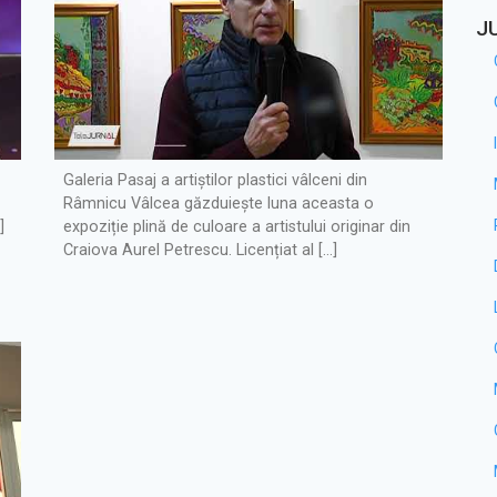
J
Galeria Pasaj a artiștilor plastici vâlceni din
Râmnicu Vâlcea găzduiește luna aceasta o
]
expoziție plină de culoare a artistului originar din
Craiova Aurel Petrescu. Licențiat al […]