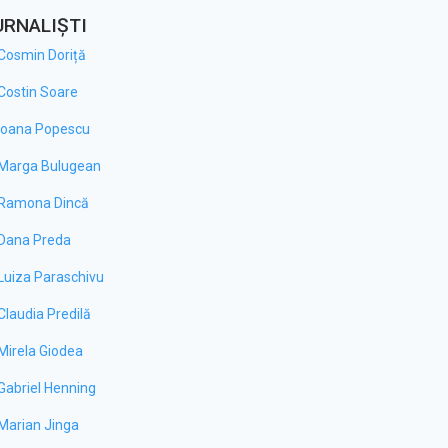
URNALIȘTI
Cosmin Doriță
Costin Soare
Ioana Popescu
Marga Bulugean
Ramona Dincă
Dana Preda
Luiza Paraschivu
Claudia Predilă
Mirela Giodea
Gabriel Henning
Marian Jinga