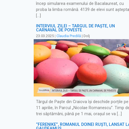
încep simularea examenului de Bacalaureat, cu
proba la limba română. 4139 de elevi sunt aștepta
[…]
INTERVIUL ZILEI – TÂRGUL DE PAȘTE, UN
CARNAVAL DE POVESTE
23.03.2025
|
Claudia Predilă
| Dolj
Târgul de Paște din Craiova își deschide porțile pe
11 aprilie, în Parcul „Nicolae Romanescu”. Timp d
trei săptămâni, până pe 1 mai, orașul se va […]
“FERENIKE”, ROMANUL DOINEI RUȘTI, LANSAT L
GAUDEAMUS