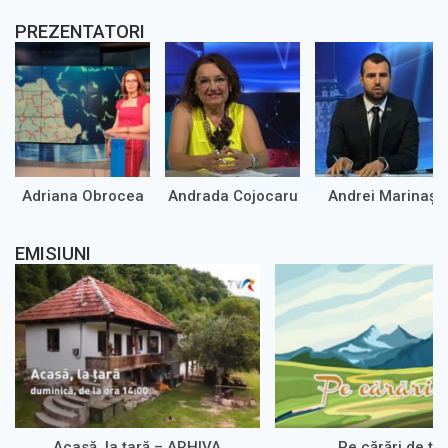
PREZENTATORI
Adriana Obrocea
Andrada Cojocaru
Andrei Marinaș
EMISIUNI
Acasă, la țară – ARHIVA
Pe cărări de ța