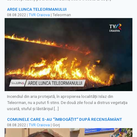
ARDE LUNCA TELEORMANULUI
08.08.2022
|
TVR Craiova
| Teleorman
Incendiul din aria protejată, în apropierea localității Islaz din
Teleorman, nu a putut fi stins. De două zile focul a distrus vegetaţia
uscată, stuful şi lăstărişul […]
COMUNELE CARE S-AU “ÎMBOGĂȚIT” DUPĂ RECENSĂMÂNT
08.08.2022
|
TVR Craiova
| Gorj