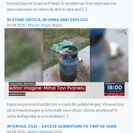
Drumul Expres Craiova-Pitești. În incident au fost implicate trei
autocamioane cu remorcă, dintre care unul […]
ÎN STARE CRITICĂ, ÎN URMA UNEI EXPLOZII
06.08.2026
|
Marian Jinga
| Argeș
Explozie puternică astăzi într-o casă din județul Argeș. Vă avertizez
că urmează imagini și informații care vă pot afecta emoțional! În
urma deflagrației și a incendiului […]
INTERVIUL ZILEI – EXCESE ALIMENTARE PE TIMP DE VARĂ
06.08.2026
|
Andrei Marinaș
| Dolj