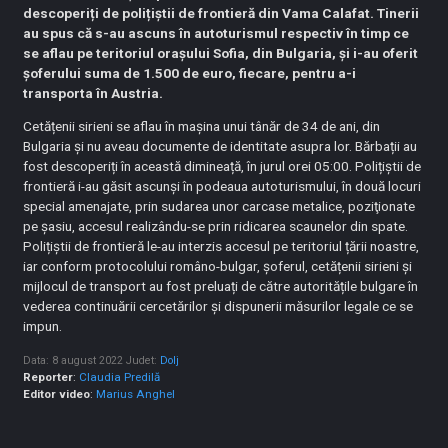
descoperiți de polițiștii de frontieră din Vama Calafat. Tinerii
au spus că s-au ascuns în autoturismul respectiv în timp ce
se aflau pe teritoriul orașului Sofia, din Bulgaria, și i-au oferit
șoferului suma de 1.500 de euro, fiecare, pentru a-i
transporta în Austria.
Cetățenii sirieni se aflau în mașina unui tânăr de 34 de ani, din
Bulgaria și nu aveau documente de identitate asupra lor. Bărbații au
fost descoperiți în această dimineață, în jurul orei 05:00. Polițiștii de
frontieră i-au găsit ascunși în podeaua autoturismului, în două locuri
special amenajate, prin sudarea unor carcase metalice, poziţionate
pe șasiu, accesul realizându-se prin ridicarea scaunelor din spate.
Polițiștii de frontieră le-au interzis accesul pe teritoriul țării noastre,
iar conform protocolului româno-bulgar, șoferul, cetățenii sirieni și
mijlocul de transport au fost preluați de către autoritățile bulgare în
vederea continuării cercetărilor și dispunerii măsurilor legale ce se
impun.
Data: 8 august 2022
Judet:
Dolj
Reporter
:
Claudia Predilă
Editor video
:
Marius Anghel