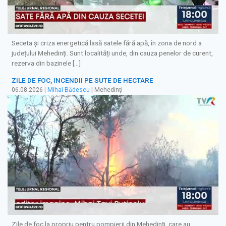
Seceta și criza energetică lasă satele fără apă, în zona de nord a
județului Mehedinți. Sunt localități unde, din cauza penelor de curent,
rezerva din bazinele […]
ZILE DE FOC, INCENDII PE SUTE DE HECTARE
06.08.2026
|
Mihai Bădescu
| Mehedinți
Zile de foc la propriu pentru pompierii din Mehedinți, care au