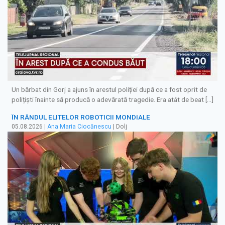
Un bărbat din Gorj a ajuns în arestul poliției după ce a fost oprit de
polițiști înainte să producă o adevărată tragedie. Era atât de beat […]
ÎN RÂNDUL ELITELOR ROBOTICII MONDIALE
05.08.2026
|
Ana Maria Ciocănescu
| Dolj