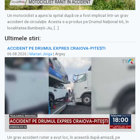
Un motociclist a ajuns la spital după ce a fost implicat într-un grav
accident de circulație. Acesta s-a produs pe Drumul Național 66, în
localitatea Bumbești-Jiu, […]
Ultimele stiri:
ACCIDENT PE DRUMUL EXPRES CRAIOVA-PITEȘTI
06.08.2026
|
Marian Jinga
| Argeș
Un grav accident rutier a avut loc, în această după-amiază, pe