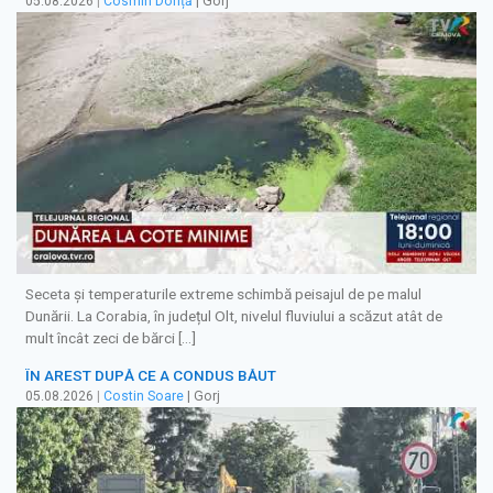
05.08.2026
|
Cosmin Doriță
| Gorj
Seceta și temperaturile extreme schimbă peisajul de pe malul
Dunării. La Corabia, în județul Olt, nivelul fluviului a scăzut atât de
mult încât zeci de bărci […]
ÎN AREST DUPĂ CE A CONDUS BĂUT
05.08.2026
|
Costin Soare
| Gorj