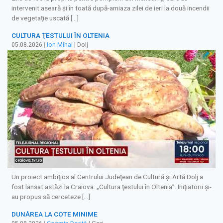
intervenit aseară și în toată după-amiaza zilei de ieri la două incendii
de vegetație uscată […]
CULTURA ŢESTULUI ÎN OLTENIA
05.08.2026
|
Ion Mihai
| Dolj
Un proiect ambiţios al Centrului Judeţean de Cultură şi Artă Dolj a
fost lansat astăzi la Craiova: „Cultura ţestului în Oltenia”. Iniţiatorii şi-
au propus să cerceteze […]
DUNĂREA LA COTE MINIME