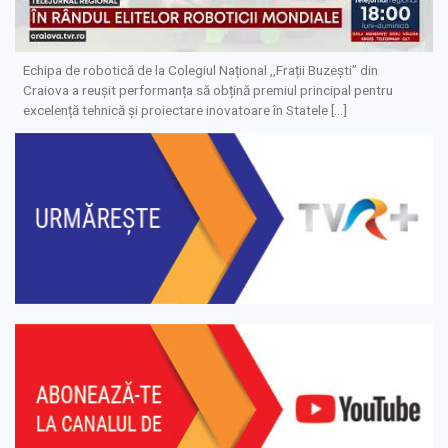
Echipa de robotică de la Colegiul Național ,,Frații Buzești” din
Craiova a reușit performanța să obțină premiul principal pentru
excelență tehnică și proiectare inovatoare în Statele […]