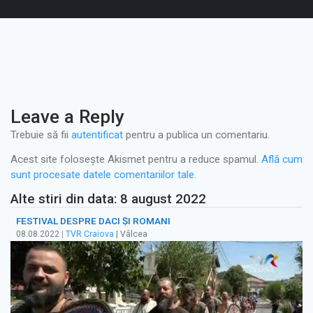
Leave a Reply
Trebuie să fii
autentificat
pentru a publica un comentariu.
Acest site folosește Akismet pentru a reduce spamul.
Află cum
sunt procesate datele comentariilor tale
.
Alte stiri din data: 8 august 2022
FESTIVAL DESPRE DACI ŞI ROMANI
08.08.2022
|
TVR Craiova
| Vâlcea