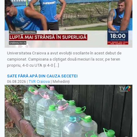
Universitatea Craiova a avut evoluții oscilante în acest debut de
campionat. Campioana a cîștigat două meciuri la scor, pe teren
propriu, 4-0 cu UTA și 4-0 […]
SATE FĂRĂ APĂ DIN CAUZA SECETEI
06.08.2026
|
TVR Craiova
| Mehedinți