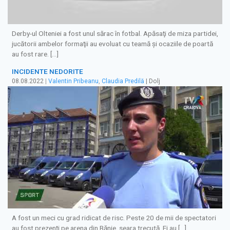
Derby-ul Olteniei a fost unul sărac în fotbal. Apăsaţi de miza partidei,
jucătorii ambelor formaţii au evoluat cu teamă şi ocaziile de poartă
au fost rare. […]
INCIDENTE NEDORITE
08.08.2022
|
Valentin Pribeanu
,
Claudia Predilă
| Dolj
A fost un meci cu grad ridicat de risc. Peste 20 de mii de spectatori
au fost prezenți pe arena din Bănie, seara trecută. Ei au […]