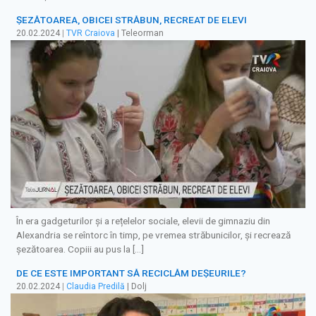
ȘEZĂTOAREA, OBICEI STRĂBUN, RECREAT DE ELEVI
20.02.2024
|
TVR Craiova
| Teleorman
În era gadgeturilor și a rețelelor sociale, elevii de gimnaziu din
Alexandria se reîntorc în timp, pe vremea străbunicilor, și recrează
șezătoarea. Copiii au pus la […]
DE CE ESTE IMPORTANT SĂ RECICLĂM DEȘEURILE?
20.02.2024
|
Claudia Predilă
| Dolj