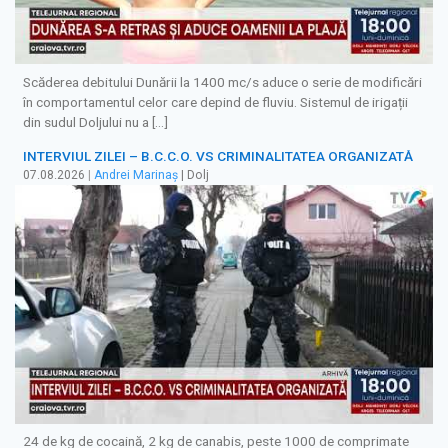
Scăderea debitului Dunării la 1400 mc/s aduce o serie de modificări
în comportamentul celor care depind de fluviu. Sistemul de irigații
din sudul Doljului nu a […]
INTERVIUL ZILEI – B.C.C.O. VS CRIMINALITATEA ORGANIZATĂ
07.08.2026
|
Andrei Marinaș
| Dolj
24 de kg de cocaină, 2 kg de canabis, peste 1000 de comprimate