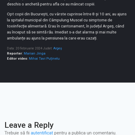
deschis o anchetă pentru afla ce au mâncat copiii.
Opt copii din București, cu vârste cuprinse între 8 și 10 ani, au ajuns
la spitalul municipal din Câmpulung Muscel cu simptome de
toxiinfecție alimentară. Erau în cantonament, în județul Argeș, când
au început să se simtă rău. Imediat s-a dat alarma și mai multe
ambulanțe au ajuns la pensiunea la care erau cazați.
Data: 20 februarie 2024
Judet:
Argeș
Reporter
:
Marian Jinga
Editor video
:
Mihai Tavi Puținelu
Leave a Reply
Trebuie să fii
autentificat
pentru a publica un comentariu.