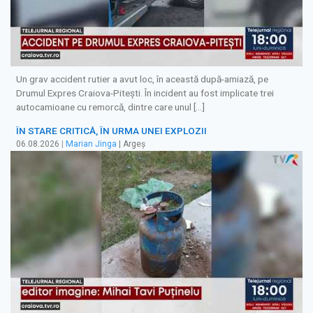
Un grav accident rutier a avut loc, în această după-amiază, pe
Drumul Expres Craiova-Pitești. În incident au fost implicate trei
autocamioane cu remorcă, dintre care unul […]
ÎN STARE CRITICĂ, ÎN URMA UNEI EXPLOZII
06.08.2026
|
Marian Jinga
| Argeș