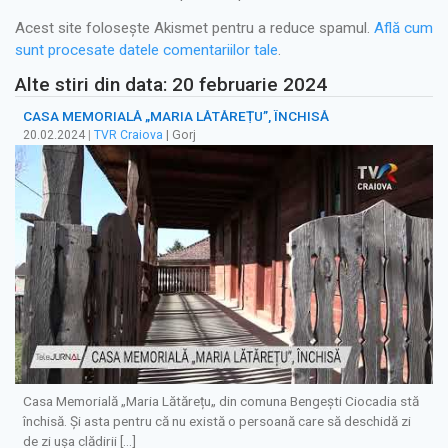
Acest site folosește Akismet pentru a reduce spamul.
Află cum
sunt procesate datele comentariilor tale
.
Alte stiri din data: 20 februarie 2024
CASA MEMORIALĂ „MARIA LĂTĂREȚU”, ÎNCHISĂ
20.02.2024
|
TVR Craiova
| Gorj
Casa Memorială „Maria Lătărețu„ din comuna Bengești Ciocadia stă
închisă. Și asta pentru că nu există o persoană care să deschidă zi
de zi ușa clădirii […]