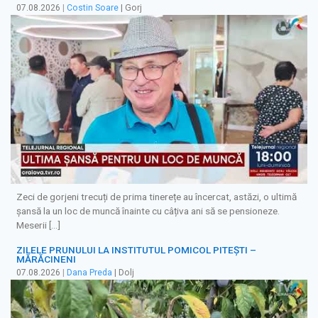
07.08.2026
|
Costin Soare
| Gorj
Zeci de gorjeni trecuți de prima tinerețe au încercat, astăzi, o ultimă
șansă la un loc de muncă înainte cu câțiva ani să se pensioneze.
Meserii […]
ZILELE PRUNULUI LA INSTITUTUL POMICOL PITEȘTI –
MĂRĂCINENI
07.08.2026
|
Dana Preda
| Dolj