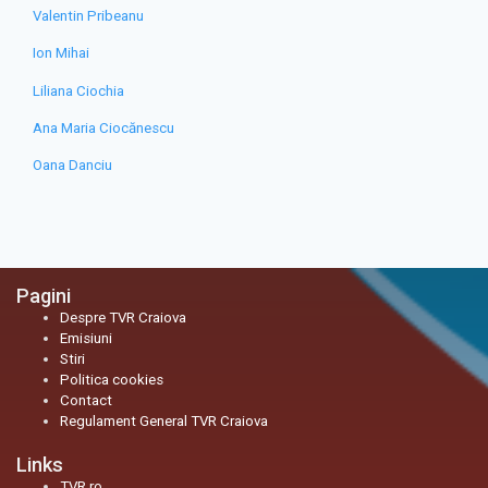
Valentin Pribeanu
Ion Mihai
Liliana Ciochia
Ana Maria Ciocănescu
Oana Danciu
Pagini
Despre TVR Craiova
Emisiuni
Stiri
Politica cookies
Contact
Regulament General TVR Craiova
Links
TVR.ro