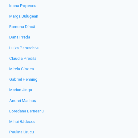
Ioana Popescu
Marga Bulugean
Ramona Dincă
Dana Preda
Luiza Paraschivu
Claudia Predilă
Mirela Giodea
Gabriel Henning
Marian Jinga
Andrei Marinaș
Loredana Berneanu
Mihai Bădescu
Paulina Urucu