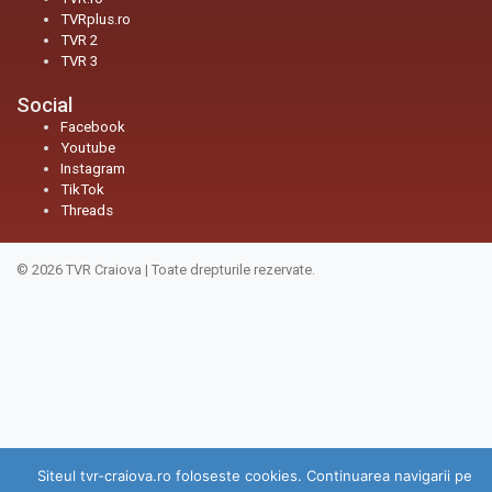
TVRplus.ro
TVR 2
TVR 3
Social
Facebook
Youtube
Instagram
TikTok
Threads
© 2026
TVR Craiova
|
Toate drepturile rezervate.
Siteul tvr-craiova.ro foloseste cookies. Continuarea navigarii pe