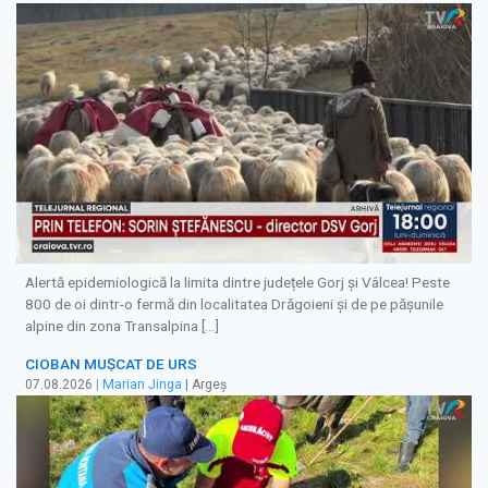
Alertă epidemiologică la limita dintre județele Gorj și Vâlcea! Peste
800 de oi dintr-o fermă din localitatea Drăgoieni și de pe pășunile
alpine din zona Transalpina […]
CIOBAN MUȘCAT DE URS
07.08.2026
|
Marian Jinga
| Argeș