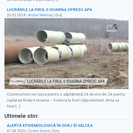
LUCRĂRILE LA FIRUL II ISVARNA OPRESC APA
20.02.2024
|
Andrei Marinaș
| Dolj
Constructorii vor lucra pentru o săptămână 24 de ore din 24 pentru
cuplarea firului II Isvarna – Craiova la firul I deja existent. Asta va
face […]
Ultimele stiri:
ALERTĂ EPIDEMIOLOGICĂ ÎN GORJ ȘI VÂLCEA
07.08.2026
|
Costin Soare
| Gorj