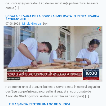
de Ecstasy și peste două kg de noi substanțe psihoactive. Aceasta
este o […]
ȘCOALA DE VARĂ DE LA GOVORA IMPLICATĂ ÎN RESTAURAREA
PATRIMONIULUI
07.08.2026
|
Mirela Giodea
| Dolj
Patrimoniul unic al stațiunii balneare Govora este în centrul acțiunilor
desfășurate pe întreg parcursul lunii august și coordonate de
Asociația Studiogovora. Astăzi vă invităm să descoperiți […]
ULTIMA ȘANSĂ PENTRU UN LOC DE MUNCĂ