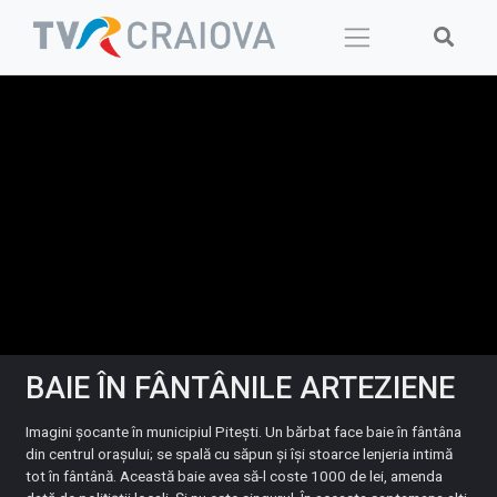
Skip
to
content
BAIE ÎN FÂNTÂNILE ARTEZIENE
Imagini șocante în municipiul Pitești. Un bărbat face baie în fântâna
din centrul orașului; se spală cu săpun și își stoarce lenjeria intimă
tot în fântână. Această baie avea să-l coste 1000 de lei, amenda