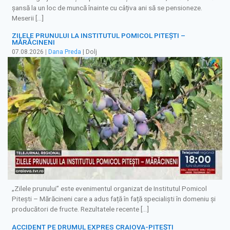
șansă la un loc de muncă înainte cu câțiva ani să se pensioneze.
Meserii […]
ZILELE PRUNULUI LA INSTITUTUL POMICOL PITEȘTI –
MĂRĂCINENI
07.08.2026
|
Dana Preda
| Dolj
„Zilele prunului” este evenimentul organizat de Institutul Pomicol
Pitești – Mărăcineni care a adus față în față specialiști în domeniu și
producători de fructe. Rezultatele recente […]
ACCIDENT PE DRUMUL EXPRES CRAIOVA-PITEȘTI