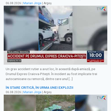
06.08.2026
|
Marian Jinga
| Argeș
Un grav accident rutier a avut loc, în această după-amiază, pe
Drumul Expres Craiova-Pitești. În incident au fost implicate trei
autocamioane cu remorcă, dintre care unul […]
ÎN STARE CRITICĂ, ÎN URMA UNEI EXPLOZII
06.08.2026
|
Marian Jinga
| Argeș