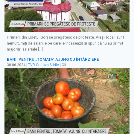
Primarii din județul Gorj se pregătesc de proteste. Aleșii locali sunt
nemulțumiți de salariile pe care le încasează și spun că nu au primit
majorări salariale […]
BANII PENTRU ,,TOMATA” AJUNG CU ÎNTÂRZIERE
30.06.2024
|
TVR Craiova Stirile
| Olt