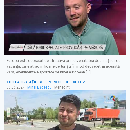
Europa este deosebit de atractivă prin diversitatea destinațiilor de
vacanță, care atrag milioane de turiști. În mod deosebit, în această
vară, evenimentele sportive de nivel european […]
FOC LA O STAȚIE GPL, PERICOL DE EXPLOZIE
30.06.2024
|
Mihai Bădescu
| Mehedinți