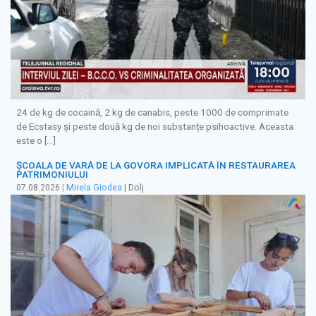
24 de kg de cocaină, 2 kg de canabis, peste 1000 de comprimate
de Ecstasy și peste două kg de noi substanțe psihoactive. Aceasta
este o […]
ȘCOALA DE VARĂ DE LA GOVORA IMPLICATĂ ÎN RESTAURAREA
PATRIMONIULUI
07.08.2026
|
Mirela Giodea
| Dolj