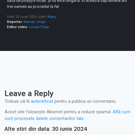
dată de polițiștii locali. Și nu este singurul. În aceasta saptamana alti
trei oameni au procedat la fel.
Data: 30 iunie 2024
Judet:
Argeș
Reporter
:
Marian Jinga
Editor video
:
Lucian Popa
Leave a Reply
Trebuie să fii
autentificat
pentru a publica un comentariu.
Acest site folosește Akismet pentru a reduce spamul.
Află cum
sunt procesate datele comentariilor tale
.
Alte stiri din data: 30 iunie 2024