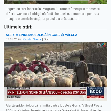
Legumicultorii înscriși în Programul ,,Tomata” trec prin momente
dificile. Canicula îi obligă să facă cheltuieli suplimentare pentru a
menține plantele în viață, iar prețul s-a prăbușit. […]
Ultimele stiri:
ALERTĂ EPIDEMIOLOGICĂ ÎN GORJ ȘI VÂLCEA
07.08.2026
|
Costin Soare
| Gorj
Alertă epidemiologică la limita dintre județele Gorj și Vâlcea! Peste
800 de oi dintr-o fermă din localitatea Drăgoieni și de pe pășunile