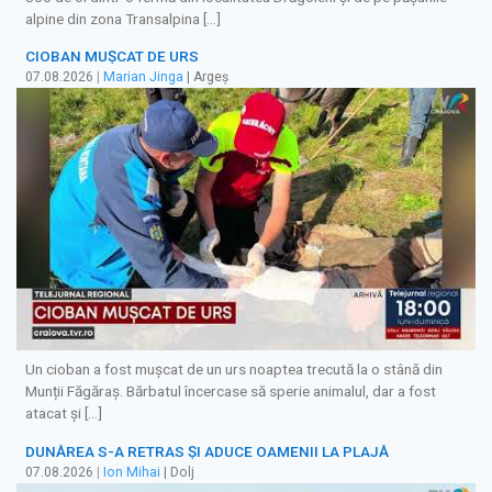
alpine din zona Transalpina […]
CIOBAN MUȘCAT DE URS
07.08.2026
|
Marian Jinga
| Argeș
Un cioban a fost mușcat de un urs noaptea trecută la o stână din
Munții Făgăraș. Bărbatul încercase să sperie animalul, dar a fost
atacat și […]
DUNĂREA S-A RETRAS ŞI ADUCE OAMENII LA PLAJĂ
07.08.2026
|
Ion Mihai
| Dolj