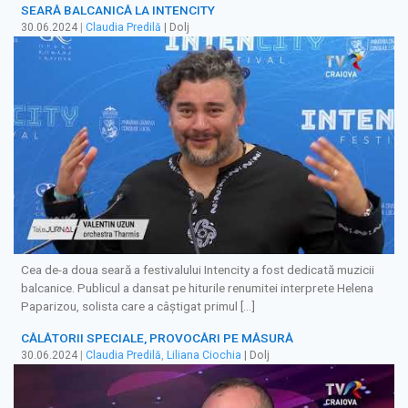
SEARĂ BALCANICĂ LA INTENCITY
30.06.2024
|
Claudia Predilă
| Dolj
Cea de-a doua seară a festivalului Intencity a fost dedicată muzicii
balcanice. Publicul a dansat pe hiturile renumitei interprete Helena
Paparizou, solista care a câștigat primul […]
CĂLĂTORII SPECIALE, PROVOCĂRI PE MĂSURĂ
30.06.2024
|
Claudia Predilă
,
Liliana Ciochia
| Dolj