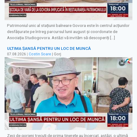
Patrimoniul unic al stațiunii balneare Govora este în centrul acțiunilor
desfășurate pe întreg parcursul lunii august și coordonate de
Asociația Studiogovora. Astăzi vă invităm să descoperiți […]
ULTIMA ȘANSĂ PENTRU UN LOC DE MUNCĂ
07.08.2026
|
Costin Soare
| Gorj
Zeci de gorjeni trecuți de prima tinerețe au încercat, astăzi, o ultimă