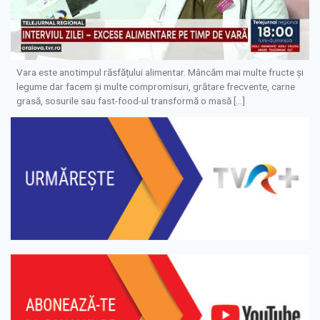
Vara este anotimpul răsfățului alimentar. Mâncăm mai multe fructe și
legume dar facem și multe compromisuri, grătare frecvente, carne
grasă, sosurile sau fast-food-ul transformă o masă […]