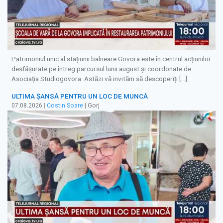
Patrimoniul unic al stațiunii balneare Govora este în centrul acțiunilor
desfășurate pe întreg parcursul lunii august și coordonate de
Asociația Studiogovora. Astăzi vă invităm să descoperiți […]
ULTIMA ȘANSĂ PENTRU UN LOC DE MUNCĂ
07.08.2026
|
Costin Soare
| Gorj