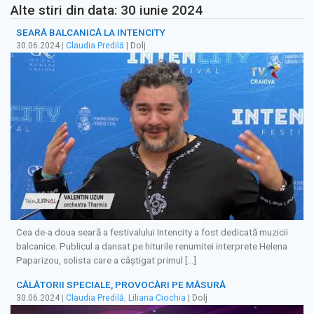
Alte stiri din data: 30 iunie 2024
SEARĂ BALCANICĂ LA INTENCITY
30.06.2024
|
Claudia Predilă
| Dolj
Cea de-a doua seară a festivalului Intencity a fost dedicată muzicii
balcanice. Publicul a dansat pe hiturile renumitei interprete Helena
Paparizou, solista care a câștigat primul […]
CĂLĂTORII SPECIALE, PROVOCĂRI PE MĂSURĂ
30.06.2024
|
Claudia Predilă
,
Liliana Ciochia
| Dolj