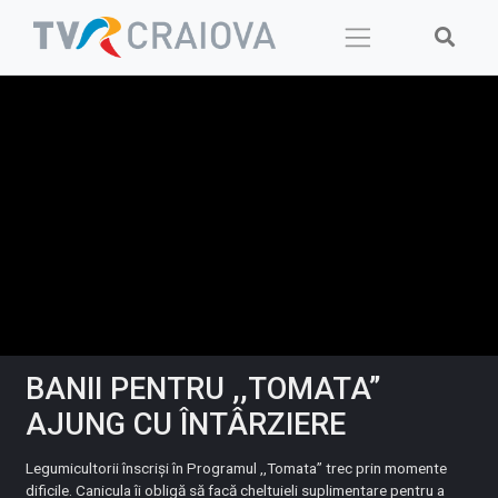
Skip
to
content
BANII PENTRU ,,TOMATA”
AJUNG CU ÎNTÂRZIERE
Legumicultorii înscriși în Programul ,,Tomata” trec prin momente
dificile. Canicula îi obligă să facă cheltuieli suplimentare pentru a