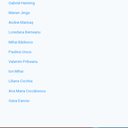
Gabriel Henning
Marian Jinga
Andrei Marinaș
Loredana Berneanu
Mihai Bădescu
Paulina Urucu
Valentin Pribeanu
Ion Mihai
Liliana Ciochia
Ana Maria Ciocănescu
Oana Danciu