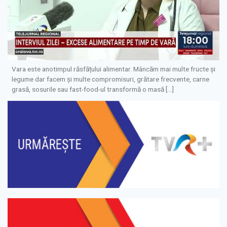
Vara este anotimpul răsfățului alimentar. Mâncăm mai multe fructe și
legume dar facem și multe compromisuri, grătare frecvente, carne
grasă, sosurile sau fast-food-ul transformă o masă […]