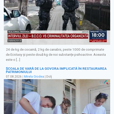
24 de kg de cocaină, 2 kg de canabis, peste 1000 de comprimate
de Ecstasy și peste două kg de noi substanțe psihoactive. Aceasta
este o […]
ȘCOALA DE VARĂ DE LA GOVORA IMPLICATĂ ÎN RESTAURAREA
PATRIMONIULUI
07.08.2026
|
Mirela Giodea
| Dolj