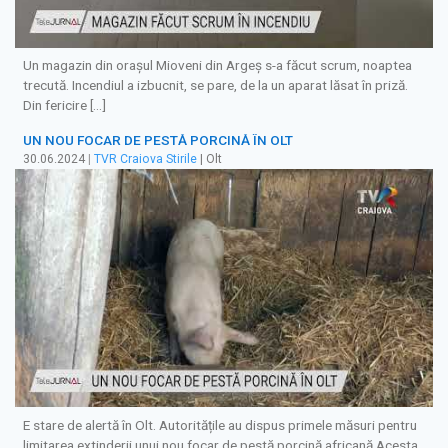
Un magazin din orașul Mioveni din Argeș s-a făcut scrum, noaptea
trecută. Incendiul a izbucnit, se pare, de la un aparat lăsat în priză.
Din fericire […]
UN NOU FOCAR DE PESTĂ PORCINĂ ÎN OLT
30.06.2024
|
TVR Craiova Stirile
| Olt
E stare de alertă în Olt. Autoritățile au dispus primele măsuri pentru
limitarea extinderii unui nou focar de pestă porcină africană Acesta