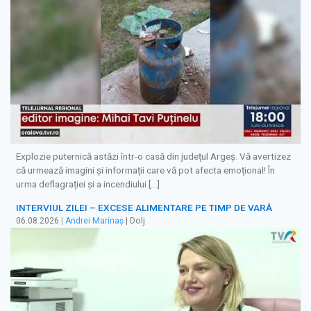
Explozie puternică astăzi într-o casă din județul Argeș. Vă avertizez
că urmează imagini și informații care vă pot afecta emoțional! În
urma deflagrației și a incendiului […]
INTERVIUL ZILEI – EXCESE ALIMENTARE PE TIMP DE VARĂ
06.08.2026
|
Andrei Marinaș
| Dolj