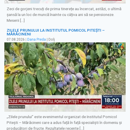
Zeci de gorjeni trecuți de prima tinerețe au încercat, astăzi, o ultimă
șansă la un loc de muncă înainte cu câțiva ani să se pensioneze.
Meserii […]
ZILELE PRUNULUI LA INSTITUTUL POMICOL PITEȘTI –
MĂRĂCINENI
07.08.2026
|
Dana Preda
| Dolj
„Zilele prunului” este evenimentul organizat de Institutul Pomicol
Pitești – Mărăcineni care a adus față în față specialiști în domeniu și
producători de fructe. Rezultatele recente […]