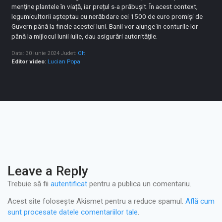
menține plantele în viață, iar prețul s-a prăbușit. În acest context,
legumicultorii așteptau cu nerăbdare cei 1500 de euro promiși de
Guvern până la finele acestei luni. Banii vor ajunge în conturile lor
până la mijlocul lunii iulie, dau asigurări autoritățile.
Data: 30 iunie 2024
Judet:
Olt
Editor video
:
Lucian Popa
Leave a Reply
Trebuie să fii
autentificat
pentru a publica un comentariu.
Acest site folosește Akismet pentru a reduce spamul.
Află cum
sunt procesate datele comentariilor tale
.