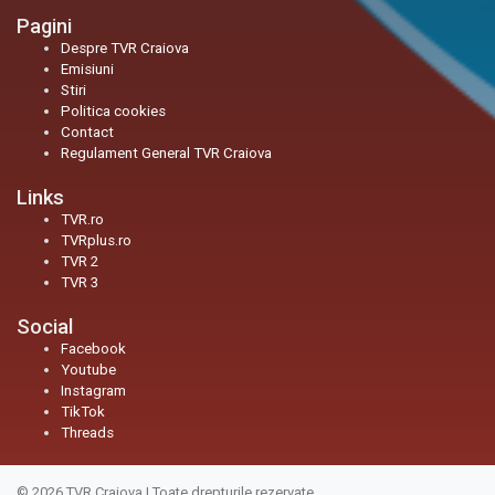
Pagini
Despre TVR Craiova
Emisiuni
Stiri
Politica cookies
Contact
Regulament General TVR Craiova
Links
TVR.ro
TVRplus.ro
TVR 2
TVR 3
Social
Facebook
Youtube
Instagram
TikTok
Threads
© 2026
TVR Craiova
|
Toate drepturile rezervate.