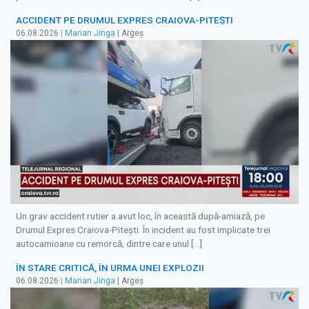
ACCIDENT PE DRUMUL EXPRES CRAIOVA-PITEȘTI
06.08.2026
|
Marian Jinga
| Argeș
Un grav accident rutier a avut loc, în această după-amiază, pe
Drumul Expres Craiova-Pitești. În incident au fost implicate trei
autocamioane cu remorcă, dintre care unul […]
ÎN STARE CRITICĂ, ÎN URMA UNEI EXPLOZII
06.08.2026
|
Marian Jinga
| Argeș