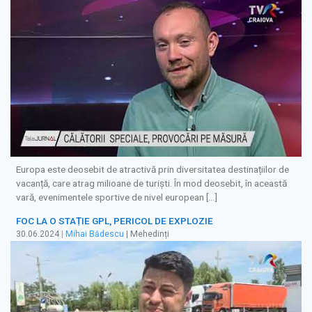
Europa este deosebit de atractivă prin diversitatea destinațiilor de
vacanță, care atrag milioane de turiști. În mod deosebit, în această
vară, evenimentele sportive de nivel european […]
FOC LA O STAȚIE GPL, PERICOL DE EXPLOZIE
30.06.2024
|
Mihai Bădescu
| Mehedinți