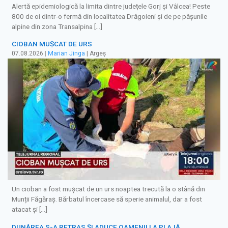
Alertă epidemiologică la limita dintre județele Gorj și Vâlcea! Peste
800 de oi dintr-o fermă din localitatea Drăgoieni și de pe pășunile
alpine din zona Transalpina […]
CIOBAN MUȘCAT DE URS
07.08.2026
|
Marian Jinga
| Argeș
Un cioban a fost mușcat de un urs noaptea trecută la o stână din
Munții Făgăraș. Bărbatul încercase să sperie animalul, dar a fost
atacat și […]
DUNĂREA S-A RETRAS ŞI ADUCE OAMENII LA PLAJĂ