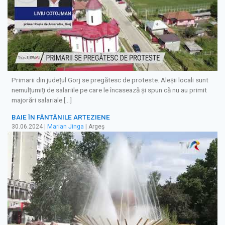
Primarii din județul Gorj se pregătesc de proteste. Aleșii locali sunt
nemulțumiți de salariile pe care le încasează și spun că nu au primit
majorări salariale […]
BAIE ÎN FÂNTÂNILE ARTEZIENE
30.06.2024
|
Marian Jinga
| Argeș