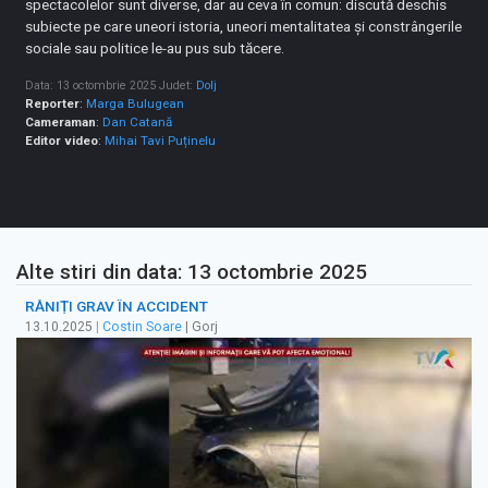
spectacolelor sunt diverse, dar au ceva în comun: discută deschis
subiecte pe care uneori istoria, uneori mentalitatea și constrângerile
sociale sau politice le-au pus sub tăcere.
Data: 13 octombrie 2025
Judet:
Dolj
Reporter
:
Marga Bulugean
Cameraman
:
Dan Catană
Editor video
:
Mihai Tavi Puținelu
Alte stiri din data: 13 octombrie 2025
RĂNIȚI GRAV ÎN ACCIDENT
13.10.2025
|
Costin Soare
| Gorj