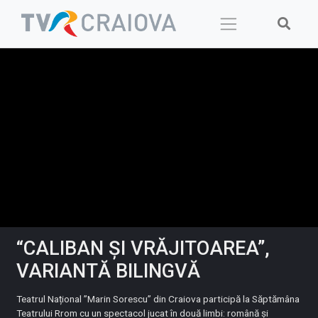
Skip
to
content
“CALIBAN ȘI VRĂJITOAREA”,
VARIANTĂ BILINGVĂ
Teatrul Național ”Marin Sorescu” din Craiova participă la Săptămâna
Teatrului Rrom cu un spectacol jucat în două limbi: română și