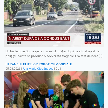
Un bărbat din Gorj a ajuns în arestul poliției după ce a fost oprit de
polițiști înainte să producă o adevărată tragedie. Era atât de beat […]
ÎN RÂNDUL ELITELOR ROBOTICII MONDIALE
05.08.2026
|
Ana Maria Ciocănescu
| Dolj