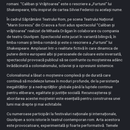
romani. “Caliban și Vrăjitoarea” este o rescriere a „Furtunii” lui
Shakespeare, titlu inspirat de cartea Silviei Federici cu același nume.
În cadrul Săptămânii Teatrului Rom, pe scena Teatrului Național
“Marin Sorescu” din Craiova a fost adus spectacolul “Caliban și
vrăjitoarea” realizat de Mihaela Drăgan în colaborare cu compania
de teatru Giuvlipen. Spectacolul este jucat în variantă bilingvă, în
limba romani și limba română și este o rescriere a „Furtunii” lui
Shakespeare. Amplasat într-o realitate fictivă în care dinamica de
putere dintre europenii albi și persoanele de culoare este inversată,
spectacolul provoacă publicul să se confrunte cu moștenirea adânc
înrădăcinată a colonialismului, sclaviei și a opresiunii sistemice.
Colonialismul a lăsat o moștenire complexă și de durată care
continuă să modeleze lumea în moduri profunde, de la persistența
inegalităților și a nedreptăților globale până la luptele continue
pentru eliberare, egalitate și justiție socială. Recunoașterea și
abordarea acestei moșteniri este esențială pentru construirea unei
lumi mai drepte și mai echitabile.
Cu numeroase participări la festivaluri naționale și internaționale,
Giuvlipen a scris istorie în teatrul contemporan rom. Arta acestora
este provocatoare, experimentală și foarte performativă. Temele