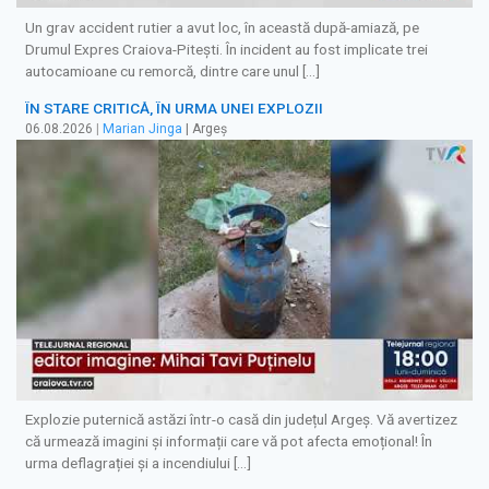
Un grav accident rutier a avut loc, în această după-amiază, pe
Drumul Expres Craiova-Pitești. În incident au fost implicate trei
autocamioane cu remorcă, dintre care unul […]
ÎN STARE CRITICĂ, ÎN URMA UNEI EXPLOZII
06.08.2026
|
Marian Jinga
| Argeș
Explozie puternică astăzi într-o casă din județul Argeș. Vă avertizez
că urmează imagini și informații care vă pot afecta emoțional! În
urma deflagrației și a incendiului […]