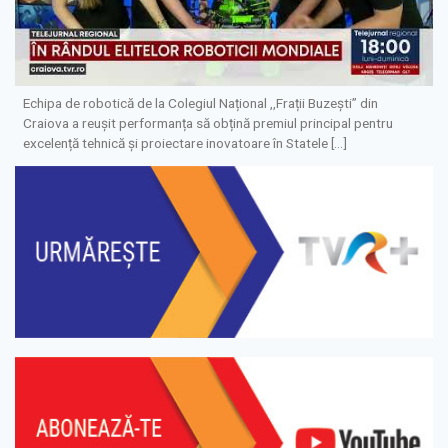
Echipa de robotică de la Colegiul Național ,,Frații Buzești” din
Craiova a reușit performanța să obțină premiul principal pentru
excelență tehnică și proiectare inovatoare în Statele […]