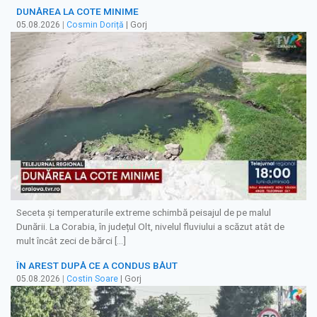
DUNĂREA LA COTE MINIME
05.08.2026
|
Cosmin Doriță
| Gorj
Seceta și temperaturile extreme schimbă peisajul de pe malul
Dunării. La Corabia, în județul Olt, nivelul fluviului a scăzut atât de
mult încât zeci de bărci […]
ÎN AREST DUPĂ CE A CONDUS BĂUT
05.08.2026
|
Costin Soare
| Gorj