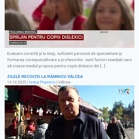
Evaluare corectă și la timp, suficient personal de specialitate și
formarea corespunzătoare a profesorilor- sunt factori esențiali care
să creeze mediul propice pentru copiii dislexici din […]
ZILELE RECOLTEI LA RÂMNICU VÂLCEA
13.10.2025
|
Ioana Popescu
| Vâlcea