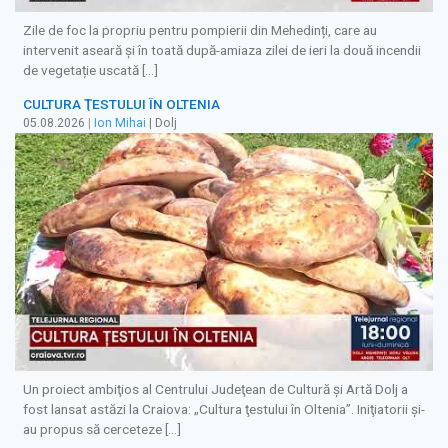
Zile de foc la propriu pentru pompierii din Mehedinți, care au
intervenit aseară și în toată după-amiaza zilei de ieri la două incendii
de vegetație uscată […]
CULTURA ŢESTULUI ÎN OLTENIA
05.08.2026
|
Ion Mihai
| Dolj
Un proiect ambiţios al Centrului Judeţean de Cultură şi Artă Dolj a
fost lansat astăzi la Craiova: „Cultura ţestului în Oltenia”. Iniţiatorii şi-
au propus să cerceteze […]