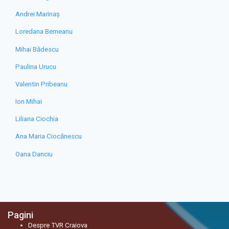
Andrei Marinaș
Loredana Berneanu
Mihai Bădescu
Paulina Urucu
Valentin Pribeanu
Ion Mihai
Liliana Ciochia
Ana Maria Ciocănescu
Oana Danciu
Pagini
Despre TVR Craiova