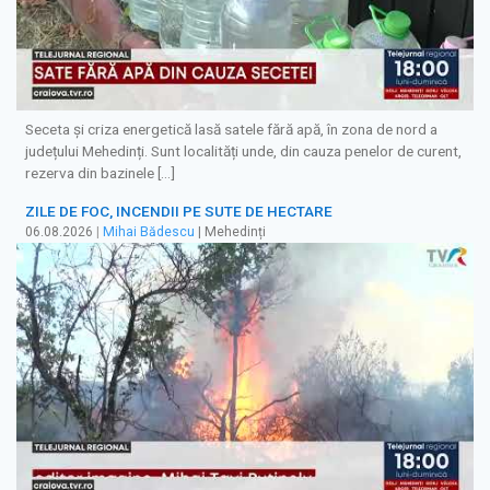
Seceta și criza energetică lasă satele fără apă, în zona de nord a
județului Mehedinți. Sunt localități unde, din cauza penelor de curent,
rezerva din bazinele […]
ZILE DE FOC, INCENDII PE SUTE DE HECTARE
06.08.2026
|
Mihai Bădescu
| Mehedinți