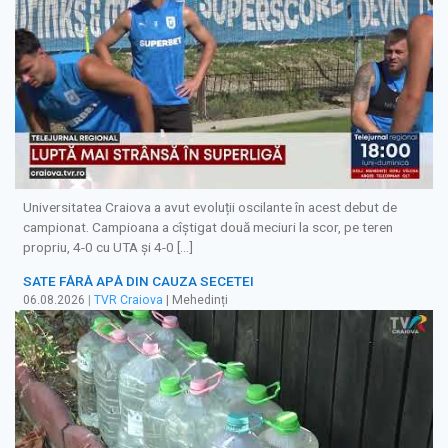
Universitatea Craiova a avut evoluții oscilante în acest debut de
campionat. Campioana a cîștigat două meciuri la scor, pe teren
propriu, 4-0 cu UTA și 4-0 […]
SATE FĂRĂ APĂ DIN CAUZA SECETEI
06.08.2026
|
TVR Craiova
| Mehedinți