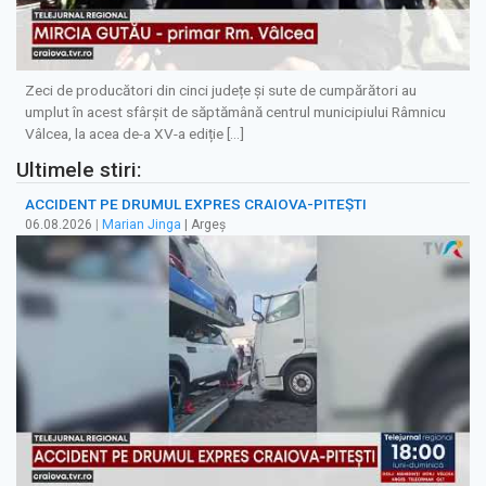
Zeci de producători din cinci județe și sute de cumpărători au
umplut în acest sfârșit de săptămână centrul municipiului Râmnicu
Vâlcea, la acea de-a XV-a ediție […]
Ultimele stiri:
ACCIDENT PE DRUMUL EXPRES CRAIOVA-PITEȘTI
06.08.2026
|
Marian Jinga
| Argeș