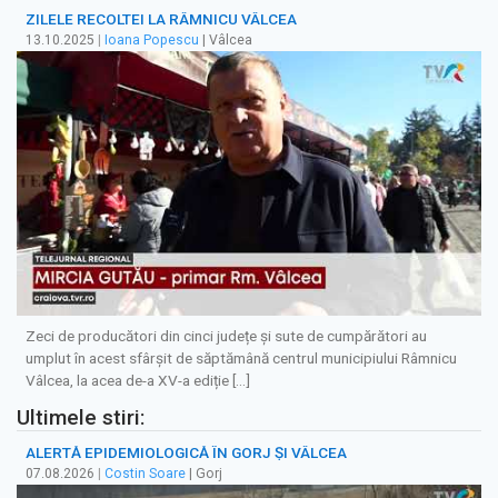
ZILELE RECOLTEI LA RÂMNICU VÂLCEA
13.10.2025
|
Ioana Popescu
| Vâlcea
Zeci de producători din cinci județe și sute de cumpărători au
umplut în acest sfârșit de săptămână centrul municipiului Râmnicu
Vâlcea, la acea de-a XV-a ediție […]
Ultimele stiri:
ALERTĂ EPIDEMIOLOGICĂ ÎN GORJ ȘI VÂLCEA
07.08.2026
|
Costin Soare
| Gorj