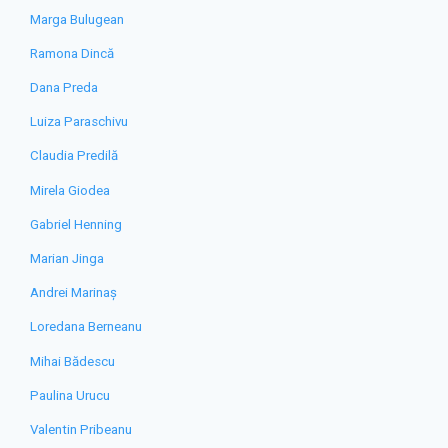
Marga Bulugean
Ramona Dincă
Dana Preda
Luiza Paraschivu
Claudia Predilă
Mirela Giodea
Gabriel Henning
Marian Jinga
Andrei Marinaș
Loredana Berneanu
Mihai Bădescu
Paulina Urucu
Valentin Pribeanu