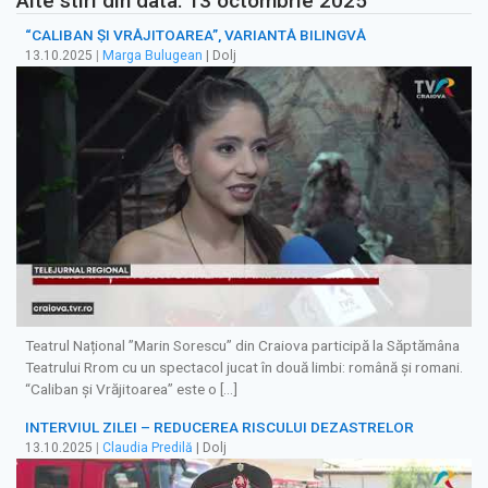
Alte stiri din data: 13 octombrie 2025
“CALIBAN ȘI VRĂJITOAREA”, VARIANTĂ BILINGVĂ
13.10.2025
|
Marga Bulugean
| Dolj
Teatrul Național ”Marin Sorescu” din Craiova participă la Săptămâna
Teatrului Rrom cu un spectacol jucat în două limbi: română și romani.
“Caliban și Vrăjitoarea” este o […]
INTERVIUL ZILEI – REDUCEREA RISCULUI DEZASTRELOR
13.10.2025
|
Claudia Predilă
| Dolj