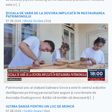
este o […]
ȘCOALA DE VARĂ DE LA GOVORA IMPLICATĂ ÎN RESTAURAREA
PATRIMONIULUI
07.08.2026
|
Mirela Giodea
| Dolj
Patrimoniul unic al stațiunii balneare Govora este în centrul acțiunilor
desfășurate pe întreg parcursul lunii august și coordonate de
Asociația Studiogovora. Astăzi vă invităm să descoperiți […]
ULTIMA ȘANSĂ PENTRU UN LOC DE MUNCĂ
07.08.2026
|
Costin Soare
| Gorj