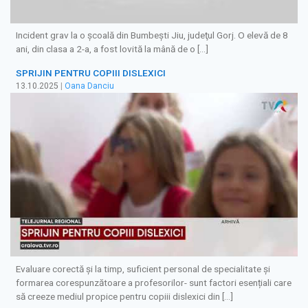
Incident grav la o şcoală din Bumbeşti Jiu, judeţul Gorj. O elevă de 8
ani, din clasa a 2-a, a fost lovită la mână de o […]
SPRIJIN PENTRU COPIII DISLEXICI
13.10.2025
|
Oana Danciu
Evaluare corectă și la timp, suficient personal de specialitate și
formarea corespunzătoare a profesorilor- sunt factori esențiali care
să creeze mediul propice pentru copiii dislexici din […]