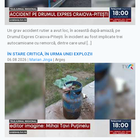
Un grav accident rutier a avut loc, în această după-amiază, pe
Drumul Expres Craiova-Pitești. În incident au fost implicate trei
autocamioane cu remorcă, dintre care unul […]
ÎN STARE CRITICĂ, ÎN URMA UNEI EXPLOZII
06.08.2026
|
Marian Jinga
| Argeș