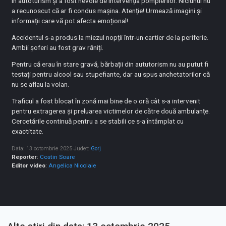
în autoturism și a fost nevoie de intervenția pompierilor. Niciunul nu
a recunoscut că ar fi condus mașina. Atenție! Urmează imagini și
informații care vă pot afecta emoțional!
Accidentul s-a produs la miezul nopții într-un cartier de la periferie.
Ambii șoferi au fost grav răniți.
Pentru că erau în stare gravă, bărbații din aututorism nu au putut fi
testați pentru alcool sau stupefiante, dar au spus anchetatorilor că
nu se aflau la volan.
Traficul a fost blocat în zonă mai bine de o oră cât s-a intervenit
pentru extragerea și preluarea victimelor de către două ambulanțe.
Cercetările continuă pentru a se stabili ce s-a întâmplat cu
exactitate.
Data: 13 octombrie 2025
Judet:
Gorj
Reporter
:
Costin Soare
Editor video
:
Angelica Nicolaie