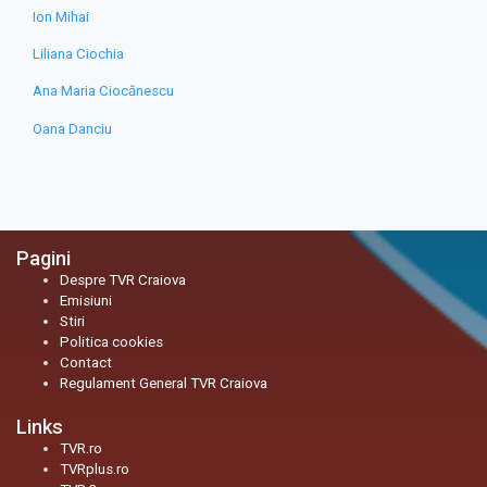
Ion Mihai
Liliana Ciochia
Ana Maria Ciocănescu
Oana Danciu
Pagini
Despre TVR Craiova
Emisiuni
Stiri
Politica cookies
Contact
Regulament General TVR Craiova
Links
TVR.ro
TVRplus.ro