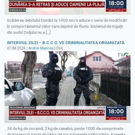
Scăderea debitului Dunării la 1400 mc/s aduce o serie de modificări
în comportamentul celor care depind de fluviu. Sistemul de irigații
din sudul Doljului nu a […]
INTERVIUL ZILEI – B.C.C.O. VS CRIMINALITATEA ORGANIZATĂ
07.08.2026
|
Andrei Marinaș
| Dolj
24 de kg de cocaină, 2 kg de canabis, peste 1000 de comprimate
de Ecstasy și peste două kg de noi substanțe psihoactive. Aceasta