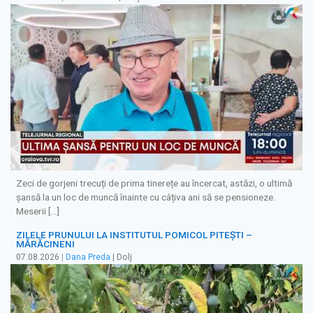
Zeci de gorjeni trecuți de prima tinerețe au încercat, astăzi, o ultimă
șansă la un loc de muncă înainte cu câțiva ani să se pensioneze.
Meserii […]
ZILELE PRUNULUI LA INSTITUTUL POMICOL PITEȘTI –
MĂRĂCINENI
07.08.2026
|
Dana Preda
| Dolj