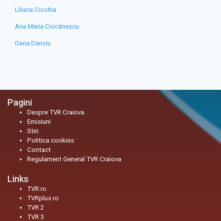
Liliana Ciochia
Ana Maria Ciocănescu
Oana Danciu
Pagini
Despre TVR Craiova
Emisiuni
Stiri
Politica cookies
Contact
Regulament General TVR Craiova
Links
TVR.ro
TVRplus.ro
TVR 2
TVR 3