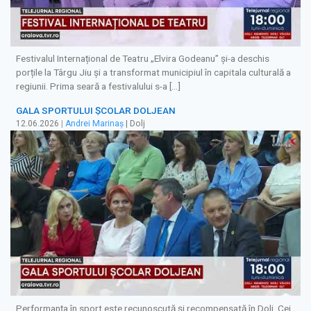
Festivalul Internațional de Teatru „Elvira Godeanu” și-a deschis
porțile la Târgu Jiu și a transformat municipiul în capitala culturală a
regiunii. Prima seară a festivalului s-a […]
GALA SPORTULUI ȘCOLAR DOLJEAN
12.06.2026
|
Andrei Marinaș
| Dolj
Performanța în sport este recunoscută și recompensată în Dolj. Cei