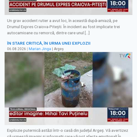
Un grav accident rutier a avut loc, în această după-amiază, pe
Drumul Expres Craiova-Pitești. În incident au fost implicate trei
autocamioane cu remorcă, dintre care unul […]
ÎN STARE CRITICĂ, ÎN URMA UNEI EXPLOZII
06.08.2026
|
Marian Jinga
| Argeș
Explozie puternică astăzi într-o casă din județul Argeș. Vă avertizez
că urmează imagini și informații care vă pot afecta emoțional! În