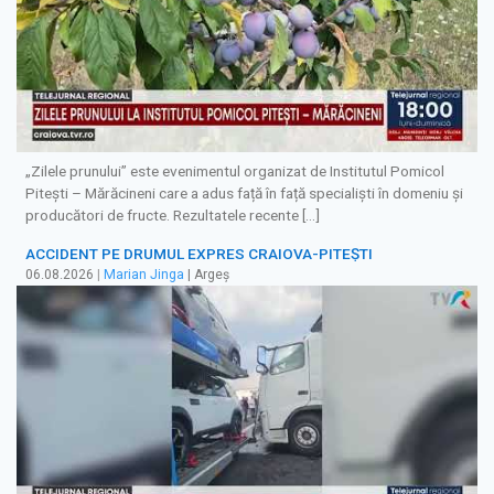
„Zilele prunului” este evenimentul organizat de Institutul Pomicol
Pitești – Mărăcineni care a adus față în față specialiști în domeniu și
producători de fructe. Rezultatele recente […]
ACCIDENT PE DRUMUL EXPRES CRAIOVA-PITEȘTI
06.08.2026
|
Marian Jinga
| Argeș