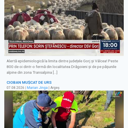
Alertă epidemiologică la limita dintre județele Gorj și Vâlcea! Peste
800 de oi dintr-o fermă din localitatea Drăgoieni și de pe pășunile
alpine din zona Transalpina […]
CIOBAN MUȘCAT DE URS
07.08.2026
|
Marian Jinga
| Argeș