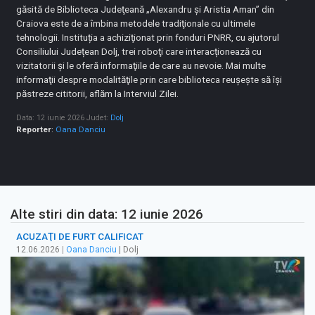
găsită de Biblioteca Judeţeană „Alexandru şi Aristia Aman” din
Craiova este de a îmbina metodele tradiţionale cu ultimele
tehnologii. Instituția a achiziţionat prin fonduri PNRR, cu ajutorul
Consiliului Județean Dolj, trei roboţi care interacționează cu
vizitatorii şi le oferă informaţiile de care au nevoie. Mai multe
informaţii despre modalităţile prin care biblioteca reuşeşte să îşi
păstreze cititorii, aflăm la Interviul Zilei.
Data: 12 iunie 2026
Judet:
Dolj
Reporter
:
Oana Danciu
Alte stiri din data: 12 iunie 2026
ACUZAŢI DE FURT CALIFICAT
12.06.2026
|
Oana Danciu
| Dolj