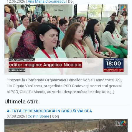
12.06.2026
|
Ana Maria Ciocănescu
| Dolj
Prezenți la Conferința Organizației Femeilor Social Democrate Dolj,
Lia Olguța Vasilescu, președinta PSD Craiova și secretarul general
al PSD, Claudiu Manda, au vorbit despre măsurile adoptate […]
Ultimele stiri:
ALERTĂ EPIDEMIOLOGICĂ ÎN GORJ ȘI VÂLCEA
07.08.2026
|
Costin Soare
| Gorj