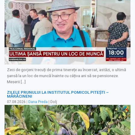
Zeci de gorjeni trecuți de prima tinerețe au încercat, astăzi, o ultimă
șansă la un loc de muncă înainte cu câțiva ani să se pensioneze.
Meserii […]
ZILELE PRUNULUI LA INSTITUTUL POMICOL PITEȘTI –
MĂRĂCINENI
07.08.2026
|
Dana Preda
| Dolj