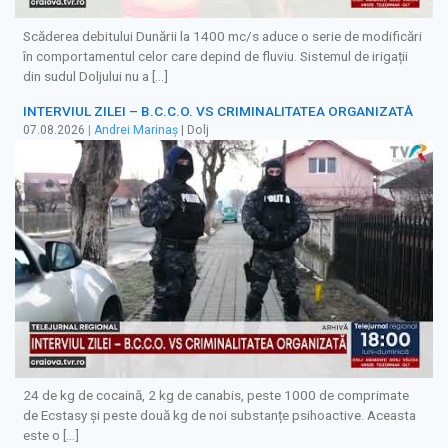
Scăderea debitului Dunării la 1400 mc/s aduce o serie de modificări
în comportamentul celor care depind de fluviu. Sistemul de irigații
din sudul Doljului nu a […]
INTERVIUL ZILEI – B.C.C.O. VS CRIMINALITATEA ORGANIZATĂ
07.08.2026
|
Andrei Marinaș
| Dolj
24 de kg de cocaină, 2 kg de canabis, peste 1000 de comprimate
de Ecstasy și peste două kg de noi substanțe psihoactive. Aceasta
este o […]