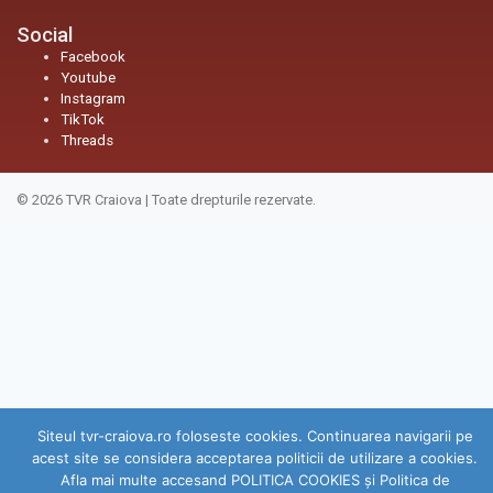
Social
Facebook
Youtube
Instagram
TikTok
Threads
© 2026
TVR Craiova
|
Toate drepturile rezervate.
Siteul tvr-craiova.ro foloseste cookies. Continuarea navigarii pe
acest site se considera acceptarea politicii de utilizare a cookies.
Afla mai multe accesand POLITICA COOKIES și Politica de