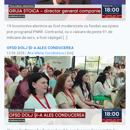
19 locomotive electrice au fost modernizate cu fonduri europene
prin programul PNRR. Contractul, cu o valoare de peste 91 de
milioane de euro, a fost câştigat […]
OFSD DOLJ ȘI-A ALES CONDUCEREA
12.06.2026
|
Ana Maria Ciocănescu
| Dolj