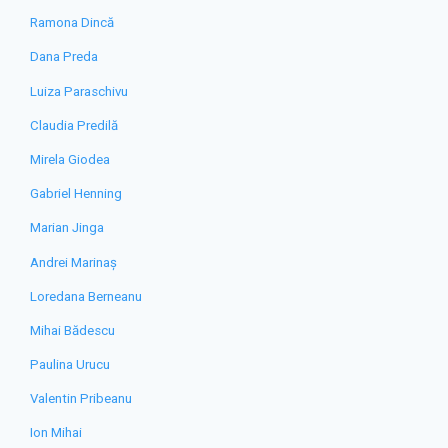
Ramona Dincă
Dana Preda
Luiza Paraschivu
Claudia Predilă
Mirela Giodea
Gabriel Henning
Marian Jinga
Andrei Marinaș
Loredana Berneanu
Mihai Bădescu
Paulina Urucu
Valentin Pribeanu
Ion Mihai