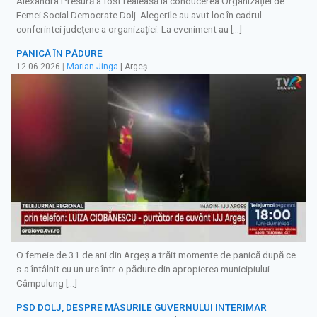
Alexandra Presură a fost realeasă la conducerea Organizației de
Femei Social Democrate Dolj. Alegerile au avut loc în cadrul
conferintei județene a organizației. La eveniment au […]
PANICĂ ÎN PĂDURE
12.06.2026
|
Marian Jinga
| Argeș
O femeie de 31 de ani din Argeș a trăit momente de panică după ce
s-a întâlnit cu un urs într-o pădure din apropierea municipiului
Câmpulung […]
PSD DOLJ, DESPRE MĂSURILE GUVERNULUI INTERIMAR