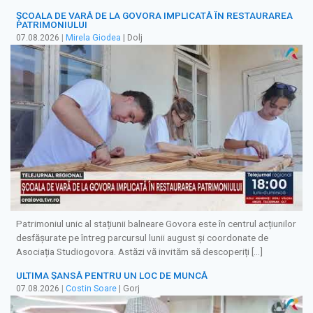
ȘCOALA DE VARĂ DE LA GOVORA IMPLICATĂ ÎN RESTAURAREA
PATRIMONIULUI
07.08.2026
|
Mirela Giodea
| Dolj
Patrimoniul unic al stațiunii balneare Govora este în centrul acțiunilor
desfășurate pe întreg parcursul lunii august și coordonate de
Asociația Studiogovora. Astăzi vă invităm să descoperiți […]
ULTIMA ȘANSĂ PENTRU UN LOC DE MUNCĂ
07.08.2026
|
Costin Soare
| Gorj