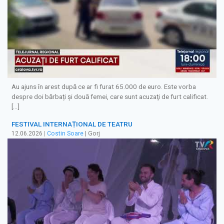
Au ajuns în arest după ce ar fi furat 65.000 de euro. Este vorba
despre doi bărbați și două femei, care sunt acuzaţi de furt calificat.
[…]
FESTIVAL INTERNAȚIONAL DE TEATRU
12.06.2026
|
Costin Soare
| Gorj