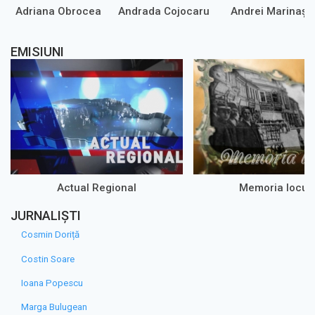
Adriana Obrocea
Andrada Cojocaru
Andrei Marinaș
EMISIUNI
Actual Regional
Memoria loculu
JURNALIȘTI
Cosmin Doriță
Costin Soare
Ioana Popescu
Marga Bulugean