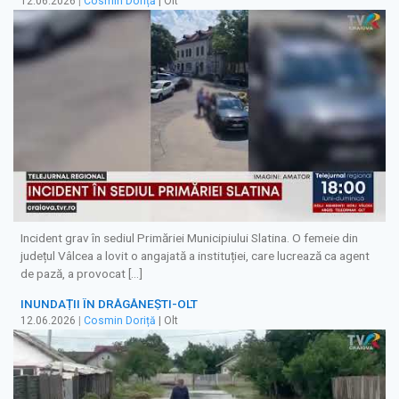
12.06.2026
|
Cosmin Doriță
| Olt
Incident grav în sediul Primăriei Municipiului Slatina. O femeie din
județul Vâlcea a lovit o angajată a instituției, care lucrează ca agent
de pază, a provocat […]
INUNDAȚII ÎN DRĂGĂNEȘTI-OLT
12.06.2026
|
Cosmin Doriță
| Olt