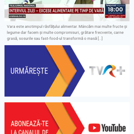
Vara este anotimpul răsfățului alimentar. Mâncăm mai multe fructe și
legume dar facem și multe compromisuri, grătare frecvente, carne
grasă, sosurile sau fast-food-ul transformă o masă […]