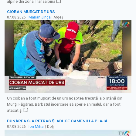
alpine din zona Transalpina […]
CIOBAN MUȘCAT DE URS
07.08.2026
|
Marian Jinga
| Argeș
Un cioban a fost mușcat de un urs noaptea trecută la o stână din
Munții Făgăraș. Bărbatul încercase să sperie animalul, dar a fost
atacat și […]
DUNĂREA S-A RETRAS ŞI ADUCE OAMENII LA PLAJĂ
07.08.2026
|
Ion Mihai
| Dolj