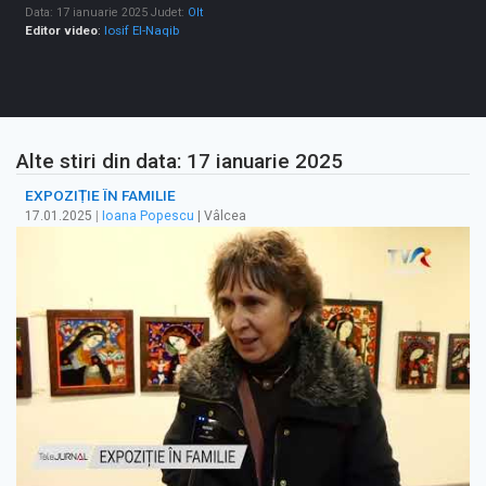
Data: 17 ianuarie 2025
Judet:
Olt
Editor video
:
Iosif El-Naqib
Alte stiri din data: 17 ianuarie 2025
EXPOZIȚIE ÎN FAMILIE
17.01.2025
|
Ioana Popescu
| Vâlcea