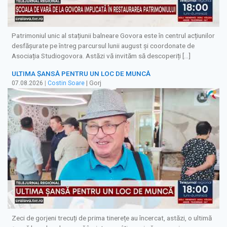
Patrimoniul unic al stațiunii balneare Govora este în centrul acțiunilor
desfășurate pe întreg parcursul lunii august și coordonate de
Asociația Studiogovora. Astăzi vă invităm să descoperiți […]
ULTIMA ȘANSĂ PENTRU UN LOC DE MUNCĂ
07.08.2026
|
Costin Soare
| Gorj
Zeci de gorjeni trecuți de prima tinerețe au încercat, astăzi, o ultimă