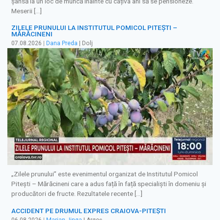
șansă la un loc de muncă înainte cu câțiva ani să se pensioneze.
Meserii […]
ZILELE PRUNULUI LA INSTITUTUL POMICOL PITEȘTI –
MĂRĂCINENI
07.08.2026
|
Dana Preda
| Dolj
„Zilele prunului” este evenimentul organizat de Institutul Pomicol
Pitești – Mărăcineni care a adus față în față specialiști în domeniu și
producători de fructe. Rezultatele recente […]
ACCIDENT PE DRUMUL EXPRES CRAIOVA-PITEȘTI
06.08.2026
|
Marian Jinga
| Argeș