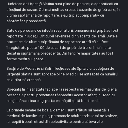
Județean de Urgență Slatina sunt pline de pacienți diagnosticați cu
afecțiuni de sezon. Cel mai mult au crescut cazurile de gripă care, în
ultima săptămână de raportare, s-au triplat comparativ cu
săptămâna precedentă.
Sute de persoane cu infecții respiratorii, pneumonii și gripă au fost
raportate în județul Olt după revenirea din vacanța de iarnă. Datele
statistice ale ultimei săptămâni de raportare arată că au fost
înregistrate peste 100 de cazuri de gripă, de trei ori mai multe
decât în săptămâna precedentă. Din fericire majoritatea au fost
forme medii și ușoare.
Secțiile de Pediatrie și Boli Infecțioase ale Spitalului Județean de
Urgență Slatina sunt aproape pline. Medicii se așteaptă ca numărul
cazurilor să crească.
Specialiștii în sănătate fac apel la respectarea măsurilor de igienă
personală pentru prevenirea răspândirii acestor afecțuni. Medicii
susțin că vaccinarea și purtarea măștii ajută foarte mult.
La primele semne de boală, oamenii sunt sfătuiți să meargă la
medicul de familie. În plus, persoanele adulte trebuie să se izoleze,
iar copiii trebui retrași din colectivitate pentru câteva zile.