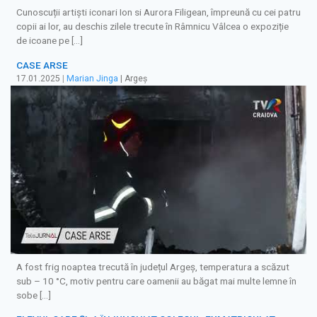
Cunoscuții artiști iconari Ion si Aurora Filigean, împreună cu cei patru
copii ai lor, au deschis zilele trecute în Râmnicu Vâlcea o expoziție
de icoane pe […]
CASE ARSE
17.01.2025
|
Marian Jinga
| Argeș
A fost frig noaptea trecută în județul Argeș, temperatura a scăzut
sub – 10 °C, motiv pentru care oamenii au băgat mai multe lemne în
sobe […]