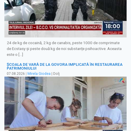
24 de kg de cocaină, 2 kg de canabis, peste 1000 de comprimate
de Ecstasy și peste două kg de noi substanțe psihoactive. Aceasta
este o […]
ȘCOALA DE VARĂ DE LA GOVORA IMPLICATĂ ÎN RESTAURAREA
PATRIMONIULUI
07.08.2026
|
Mirela Giodea
| Dolj