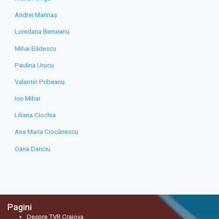
Andrei Marinaș
Loredana Berneanu
Mihai Bădescu
Paulina Urucu
Valentin Pribeanu
Ion Mihai
Liliana Ciochia
Ana Maria Ciocănescu
Oana Danciu
Pagini
Despre TVR Craiova