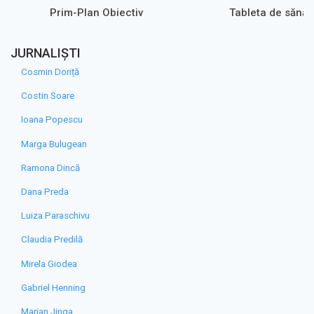
Prim-Plan Obiectiv
Tableta de sănăt
JURNALIȘTI
Cosmin Doriță
Costin Soare
Ioana Popescu
Marga Bulugean
Ramona Dincă
Dana Preda
Luiza Paraschivu
Claudia Predilă
Mirela Giodea
Gabriel Henning
Marian Jinga