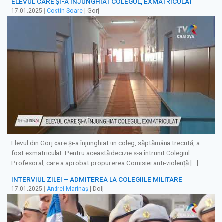
ELEVUL CARE ȘI-A ÎNJUNGHIAT COLEGUL, EXMATRICULAT
17.01.2025
|
Costin Soare
| Gorj
Elevul din Gorj care și-a înjunghiat un coleg, săptămâna trecută, a
fost exmatriculat. Pentru această decizie s-a întrunit Colegiul
Profesoral, care a aprobat propunerea Comisiei anti-violență […]
INTERVIUL ZILEI – ADMITEREA LA COLEGIILE MILITARE
17.01.2025
|
Andrei Marinaș
| Dolj