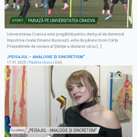
Universitatea Craiova este pregătită pentru derby-ul de duminică
împotriva rivalei Dinamo București, este de părere Sorin Cârțu.
Președintele de onoare al Științei a declarat că nu […]
„PEISAJUL – ANALOGIE ȘI SINCRETISM”
17.01.2025
|
Paulina Urucu
| Dolj