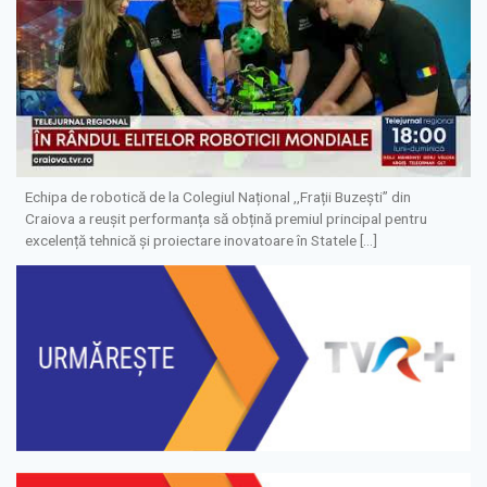
Echipa de robotică de la Colegiul Național ,,Frații Buzești” din
Craiova a reușit performanța să obțină premiul principal pentru
excelență tehnică și proiectare inovatoare în Statele […]