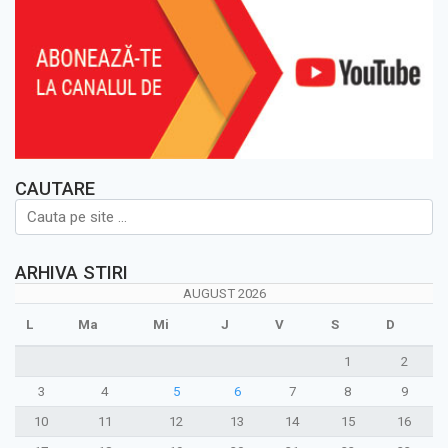
CAUTARE
ARHIVA STIRI
AUGUST 2026
L
Ma
Mi
J
V
S
D
1
2
3
4
5
6
7
8
9
10
11
12
13
14
15
16