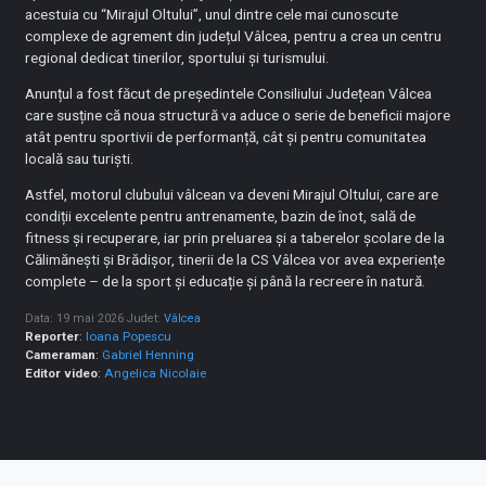
acestuia cu “Mirajul Oltului”, unul dintre cele mai cunoscute
complexe de agrement din județul Vâlcea, pentru a crea un centru
regional dedicat tinerilor, sportului și turismului.
Anunțul a fost făcut de președintele Consiliului Județean Vâlcea
care susține că noua structură va aduce o serie de beneficii majore
atât pentru sportivii de performanță, cât și pentru comunitatea
locală sau turiști.
Astfel, motorul clubului vâlcean va deveni Mirajul Oltului, care are
condiții excelente pentru antrenamente, bazin de înot, sală de
fitness și recuperare, iar prin preluarea și a taberelor școlare de la
Călimănești și Brădișor, tinerii de la CS Vâlcea vor avea experiențe
complete – de la sport și educație și până la recreere în natură.
Data: 19 mai 2026
Judet:
Vâlcea
Reporter
:
Ioana Popescu
Cameraman
:
Gabriel Henning
Editor video
:
Angelica Nicolaie