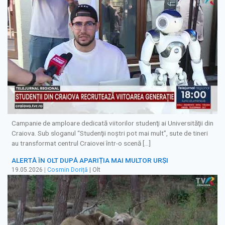
Campanie de amploare dedicată viitorilor studenţi ai Universităţii din
Craiova. Sub sloganul “Studenţii noştri pot mai mult”, sute de tineri
au transformat centrul Craiovei într-o scenă […]
ALERTĂ ÎN OLT DUPĂ APARIȚIA MAI MULTOR URȘI
19.05.2026
|
Cosmin Doriță
| Olt