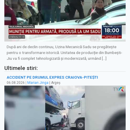
După ani de declin continuu, Uzina Mecanică Sadu se pregătește
pentru o transformare istorică. Unitatea de producție din Bumbești-
Jiu va fi complet tehnologizată și modernizată, urmând […]
Ultimele stiri:
ACCIDENT PE DRUMUL EXPRES CRAIOVA-PITEȘTI
06.08.2026
|
Marian Jinga
| Argeș