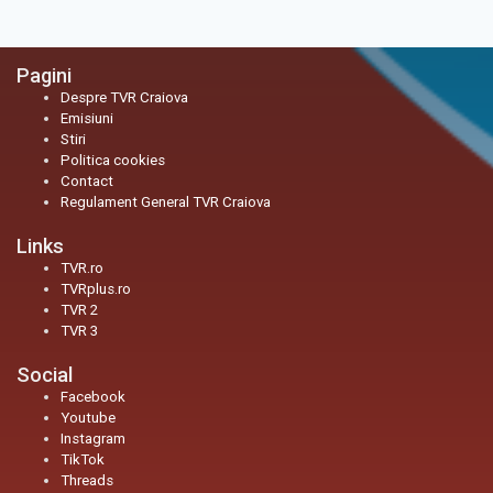
Pagini
Despre TVR Craiova
Emisiuni
Stiri
Politica cookies
Contact
Regulament General TVR Craiova
Links
TVR.ro
TVRplus.ro
TVR 2
TVR 3
Social
Facebook
Youtube
Instagram
TikTok
Threads