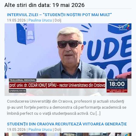
Alte stiri din data: 19 mai 2026
INTERVIUL ZILEI – “STUDENŢII NOŞTRI POT MAI MULT”
19.05.2026
|
Paulina Urucu
| Dolj
Conducerea Universităţii din Craiova, profesorii şi actuali studenţi
şi-au unit forţele pentru a demonstra că performanţa academică se
îmbină perfect cu o viaţă studenţească activă. Cu […]
STUDENŢII DIN CRAIOVA RECRUTEAZĂ VIITOAREA GENERAŢIE
19.05.2026
|
Paulina Urucu
| Dolj