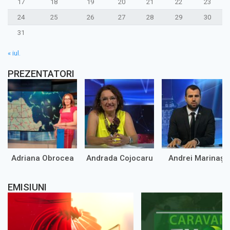
17
18
19
20
21
22
23
24
25
26
27
28
29
30
31
« iul.
PREZENTATORI
Adriana Obrocea
Andrada Cojocaru
Andrei Marinaș
EMISIUNI