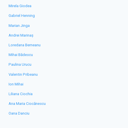
Mirela Giodea
Gabriel Henning
Marian Jinga
Andrei Marinaș
Loredana Berneanu
Mihai Bădescu
Paulina Urucu
Valentin Pribeanu
Ion Mihai
Liliana Ciochia
Ana Maria Ciocănescu
Oana Danciu