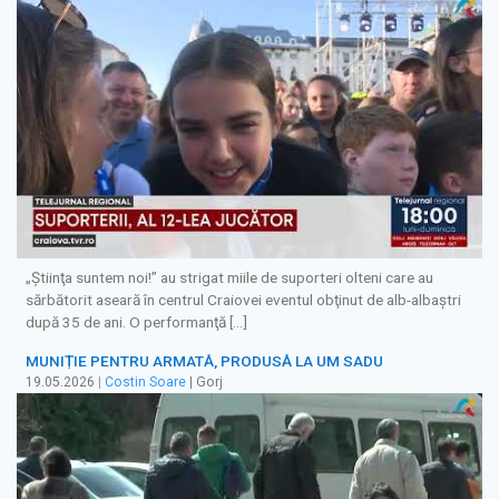
„Ştiinţa suntem noi!” au strigat miile de suporteri olteni care au
sărbătorit aseară în centrul Craiovei eventul obţinut de alb-albaştri
după 35 de ani. O performanţă […]
MUNIȚIE PENTRU ARMATĂ, PRODUSĂ LA UM SADU
19.05.2026
|
Costin Soare
| Gorj