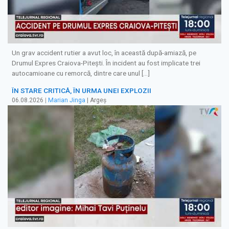
Un grav accident rutier a avut loc, în această după-amiază, pe
Drumul Expres Craiova-Pitești. În incident au fost implicate trei
autocamioane cu remorcă, dintre care unul […]
ÎN STARE CRITICĂ, ÎN URMA UNEI EXPLOZII
06.08.2026
|
Marian Jinga
| Argeș