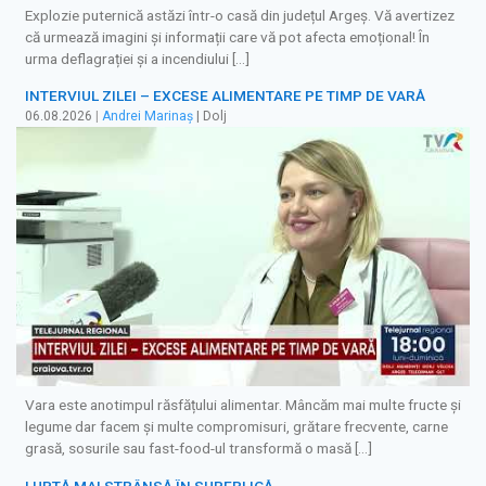
Explozie puternică astăzi într-o casă din județul Argeș. Vă avertizez
că urmează imagini și informații care vă pot afecta emoțional! În
urma deflagrației și a incendiului […]
INTERVIUL ZILEI – EXCESE ALIMENTARE PE TIMP DE VARĂ
06.08.2026
|
Andrei Marinaș
| Dolj
Vara este anotimpul răsfățului alimentar. Mâncăm mai multe fructe și
legume dar facem și multe compromisuri, grătare frecvente, carne
grasă, sosurile sau fast-food-ul transformă o masă […]
LUPTĂ MAI STRÂNSĂ ÎN SUPERLIGĂ