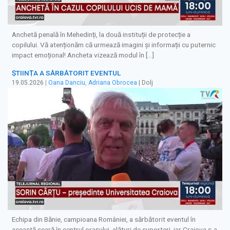
Anchetă penală în Mehedinți, la două instituții de protecție a
copilului. Vă atenționăm că urmează imagini și informații cu puternic
impact emoțional! Ancheta vizează modul în […]
ȘTIINȚA A SĂRBĂTORIT EVENTUL
19.05.2026
|
Oana Danciu
,
Adriana Obrocea
| Dolj
Echipa din Bănie, campioana României, a sărbătorit eventul în
această seară în centrul orașului, alături de suporteri, iar Craiova s-a