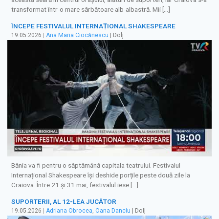
transformat într-o mare sărbătoare alb-albastră. Mii […]
ÎNCEPE FESTIVALUL INTERNAȚIONAL SHAKESPEARE
19.05.2026
|
Ana Maria Ciocănescu
| Dolj
Bănia va fi pentru o săptămână capitala teatrului. Festivalul
Internațional Shakespeare își deshide porțile peste două zile la
Craiova. Între 21 și 31 mai, festivalul iese […]
SUPORTERII, AL 12-LEA JUCĂTOR
19.05.2026
|
Adriana Obrocea
,
Oana Danciu
| Dolj