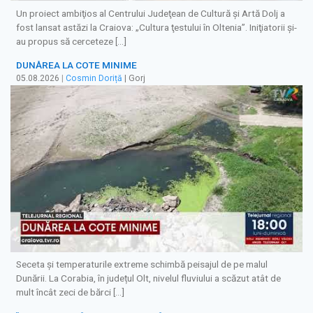
Un proiect ambiţios al Centrului Judeţean de Cultură şi Artă Dolj a
fost lansat astăzi la Craiova: „Cultura ţestului în Oltenia”. Iniţiatorii şi-
au propus să cerceteze […]
DUNĂREA LA COTE MINIME
05.08.2026
|
Cosmin Doriță
| Gorj
Seceta și temperaturile extreme schimbă peisajul de pe malul
Dunării. La Corabia, în județul Olt, nivelul fluviului a scăzut atât de
mult încât zeci de bărci […]