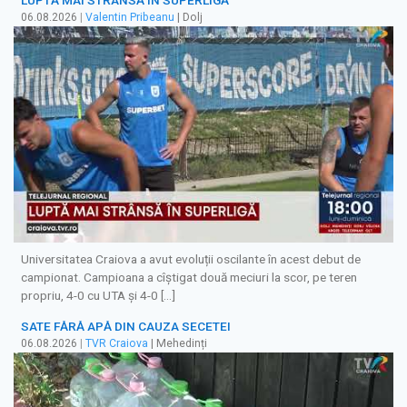
06.08.2026
|
Valentin Pribeanu
| Dolj
Universitatea Craiova a avut evoluții oscilante în acest debut de
campionat. Campioana a cîștigat două meciuri la scor, pe teren
propriu, 4-0 cu UTA și 4-0 […]
SATE FĂRĂ APĂ DIN CAUZA SECETEI
06.08.2026
|
TVR Craiova
| Mehedinți