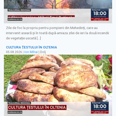
Zile de foc la propriu pentru pompierii din Mehedinți, care au
intervenit aseară și în toată după-amiaza zilei de ieri la două incendii
de vegetație uscată […]
CULTURA ŢESTULUI ÎN OLTENIA
05.08.2026
|
Ion Mihai
| Dolj