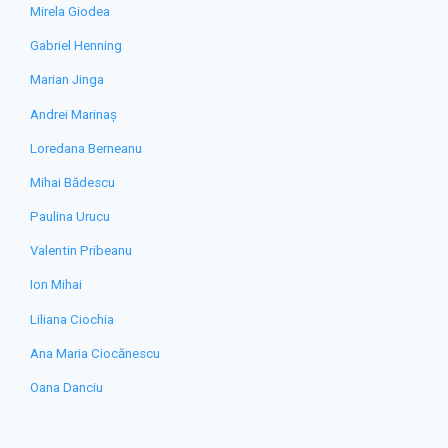
Mirela Giodea
Gabriel Henning
Marian Jinga
Andrei Marinaș
Loredana Berneanu
Mihai Bădescu
Paulina Urucu
Valentin Pribeanu
Ion Mihai
Liliana Ciochia
Ana Maria Ciocănescu
Oana Danciu