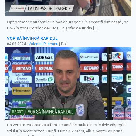
Opt persoane au fost la un pas de tragedie în această dimineață , pe
DN6 în zona Porților de Fier I. Un șofer de tir din […]
VOR SĂ ÎNVINGĂ RAPIDUL
04.03.2024
|
Valentin Pribeanu
| Dolj
Universitatea Craiova a fost scoasă de mulți din calculele câștigării
titlului în acest sezon. După ultimele victorii, alb-albaștrii au prins