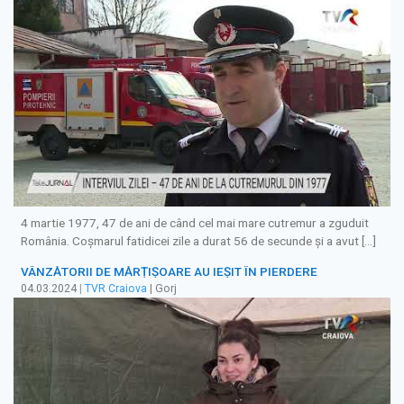
4 martie 1977, 47 de ani de când cel mai mare cutremur a zguduit
România. Coşmarul fatidicei zile a durat 56 de secunde şi a avut […]
VÂNZĂTORII DE MĂRȚIȘOARE AU IEȘIT ÎN PIERDERE
04.03.2024
|
TVR Craiova
| Gorj