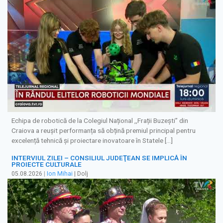
Echipa de robotică de la Colegiul Național ,,Frații Buzești” din
Craiova a reușit performanța să obțină premiul principal pentru
excelență tehnică și proiectare inovatoare în Statele […]
INTERVIUL ZILEI – CONSILIUL JUDEŢEAN SE IMPLICĂ ÎN
PROIECTE CULTURALE
05.08.2026
|
Ion Mihai
| Dolj