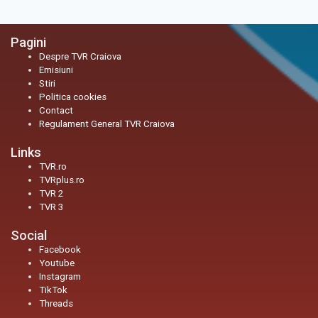
Pagini
Despre TVR Craiova
Emisiuni
Stiri
Politica cookies
Contact
Regulament General TVR Craiova
Links
TVR.ro
TVRplus.ro
TVR 2
TVR 3
Social
Facebook
Youtube
Instagram
TikTok
Threads