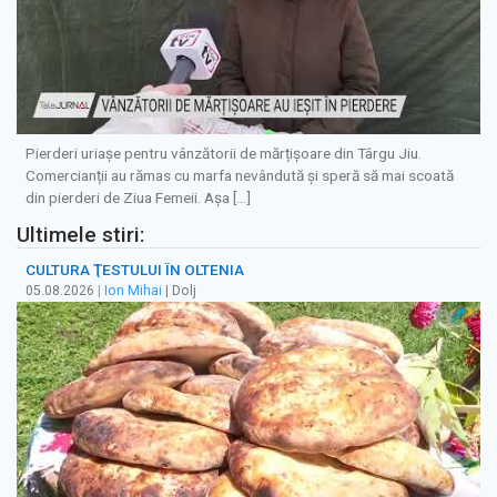
Pierderi uriașe pentru vânzătorii de mărțișoare din Târgu Jiu.
Comercianții au rămas cu marfa nevândută și speră să mai scoată
din pierderi de Ziua Femeii. Așa […]
Ultimele stiri:
CULTURA ŢESTULUI ÎN OLTENIA
05.08.2026
|
Ion Mihai
| Dolj