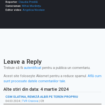
Reporter
:
Claudia Predilă
Cameraman
:
Mihai Murărețu
Editor video
:
Angelica Nicolaie
Leave a Reply
Trebuie să fii
autentificat
pentru a publica un comentariu.
Acest site folosește Akismet pentru a reduce spamul.
Află cum
sunt procesate datele comentariilor tale
.
Alte stiri din data: 4 martie 2024
CSM SLATINA, REMIZĂ ALBĂ PE TEREN PROPRIU
04.03.2024
|
TVR Craiova
| Olt