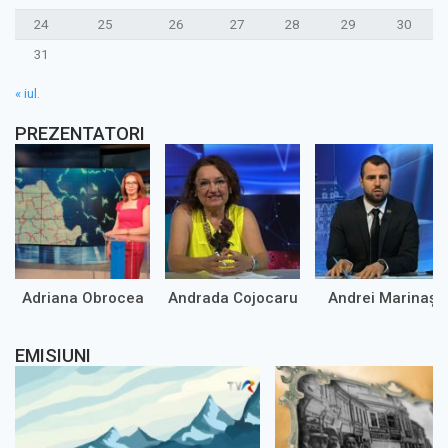
24
25
26
27
28
29
30
31
« iul.
PREZENTATORI
Adriana Obrocea
Andrada Cojocaru
Andrei Marinaș
EMISIUNI