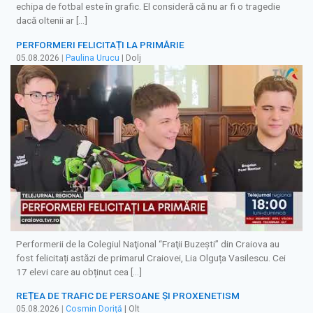
echipa de fotbal este în grafic. El consideră că nu ar fi o tragedie
dacă oltenii ar […]
PERFORMERI FELICITAȚI LA PRIMĂRIE
05.08.2026
|
Paulina Urucu
| Dolj
Performerii de la Colegiul Naţional “Fraţii Buzeşti” din Craiova au
fost felicitați astăzi de primarul Craiovei, Lia Olguța Vasilescu. Cei
17 elevi care au obținut cea […]
REȚEA DE TRAFIC DE PERSOANE ȘI PROXENETISM
05.08.2026
|
Cosmin Doriță
| Olt