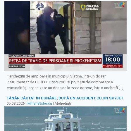
Percheziții de amploare în municipiul Slatina, într-un dosar
instrumentat de DIICOT. Procurorii și polițiștii de combatere a
criminalității organizate au descins la zece adrese, într-o anchetă […]
TÂNĂR CĂUTAT ÎN DUNĂRE, DUPĂ UN ACCIDENT CU UN SKYJET
05.08.2026
|
Mihai Bădescu
| Mehedinți