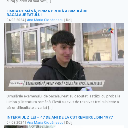
curaj și cred că mai pot […]
LIMBA ROMÂNĂ, PRIMA PROBĂ A SIMULĂRII
BACALAUREATULUI
04.03.2024
|
Ana Maria Ciocănescu
| Dolj
Simulările examenului de bacalaureat au debutat, astăzi, cu proba la
Limba și literatura română. Elevii au avut de rezolvat trei subiecte a
căror dificultate a variat […]
INTERVIUL ZILEI – 47 DE ANI DE LA CUTREMURUL DIN 1977
04.03.2024
|
Ana Maria Ciocănescu
| Dolj