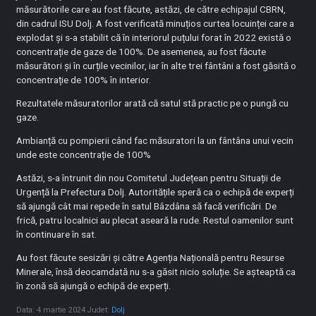
măsurătorile care au fost făcute, astăzi, de către echipajul CBRN,
din cadrul ISU Dolj. A fost verificată minuțios curtea locuinței care a
explodat și s-a stabilit că în interiorul puțului forat în 2022 există o
concentrație de gaze de 100%. De asemenea, au fost făcute
măsurători și în curțile vecinilor, iar în alte trei fântâni a fost găsită o
concentrație de 100% în interior.
Rezultatele măsuratorilor arată că satul stă practic pe o pungă cu
gaze.
Ambianță cu pompierii când fac măsuratori la un fântâna unui vecin
unde este concentrație de 100%
Astăzi, s-a întrunit din nou Comitetul Județean pentru Situații de
Urgență la Prefectura Dolj. Autoritățile speră ca o echipă de experți
să ajungă cât mai repede în satul Bâzdâna să facă verificări. De
frică, patru localnici au plecat aseară la rude. Restul oamenilor sunt
în continuare în sat.
Au fost făcute sesizări și către Agenția Națională pentru Resurse
Minerale, însă deocamdată nu s-a găsit nicio soluție. Se așteaptă ca
în zonă să ajungă o echipă de experți.
Data: 4 martie 2024
Judet:
Dolj