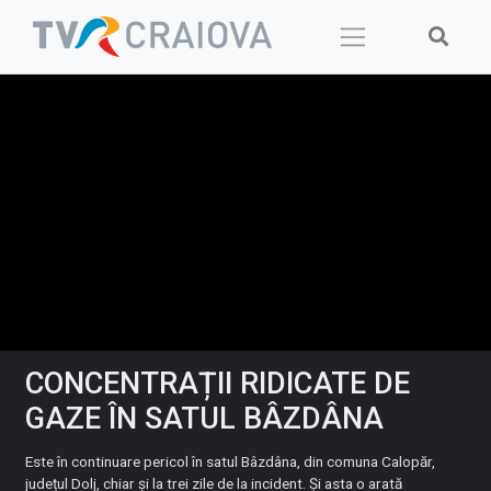
Skip
to
content
CONCENTRAȚII RIDICATE DE
GAZE ÎN SATUL BÂZDÂNA
Este în continuare pericol în satul Bâzdâna, din comuna Calopăr,
județul Dolj, chiar și la trei zile de la incident. Și asta o arată