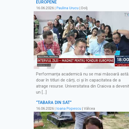
EUROPENE
16.06.2026
|
Paulina Urucu
| Dolj
Performanța academică nu se mai măsoară astă
doar în titluri de cărți, ci și în capacitatea de a
atrage resurse. Universitatea din Craiova a deveni
un […]
“TABĂRĂ DIN SAT”
16.06.2026
|
Ioana Popescu
| Vâlcea