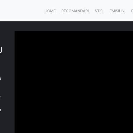
HOME
RECOMANDĂRI
STIRI
EMISIUNI
U
ă
r
i