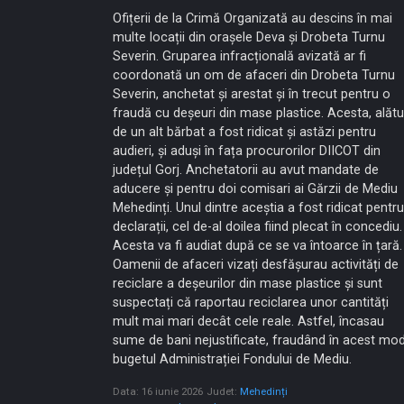
Ofițerii de la Crimă Organizată au descins în mai
multe locații din orașele Deva și Drobeta Turnu
Severin. Gruparea infracțională avizată ar fi
coordonată un om de afaceri din Drobeta Turnu
Severin, anchetat și arestat și în trecut pentru o
fraudă cu deșeuri din mase plastice. Acesta, alătu
de un alt bărbat a fost ridicat și astăzi pentru
audieri, și aduși în fața procurorilor DIICOT din
județul Gorj. Anchetatorii au avut mandate de
aducere și pentru doi comisari ai Gărzii de Mediu
Mehedinți. Unul dintre aceștia a fost ridicat pentru
declarații, cel de-al doilea fiind plecat în concediu.
Acesta va fi audiat după ce se va întoarce în țară.
Oamenii de afaceri vizați desfășurau activități de
reciclare a deșeurilor din mase plastice și sunt
suspectați că raportau reciclarea unor cantități
mult mai mari decât cele reale. Astfel, încasau
sume de bani nejustificate, fraudând în acest mo
bugetul Administrației Fondului de Mediu.
Data: 16 iunie 2026
Judet:
Mehedinți