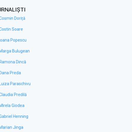
URNALIȘTI
Cosmin Doriță
Costin Soare
Ioana Popescu
Marga Bulugean
Ramona Dincă
Dana Preda
Luiza Paraschivu
Claudia Predilă
Mirela Giodea
Gabriel Henning
Marian Jinga