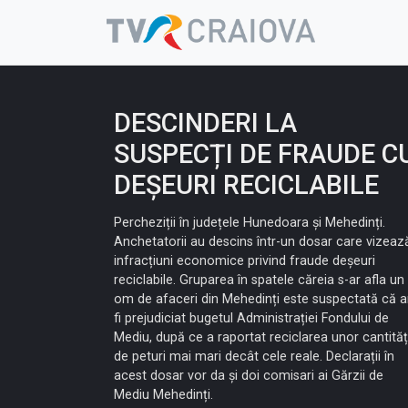
Skip
to
content
DESCINDERI LA
SUSPECȚI DE FRAUDE C
DEȘEURI RECICLABILE
Percheziții în județele Hunedoara și Mehedinți.
Anchetatorii au descins într-un dosar care vizeaz
infracțiuni economice privind fraude deșeuri
reciclabile. Gruparea în spatele căreia s-ar afla un
om de afaceri din Mehedinți este suspectată că a
fi prejudiciat bugetul Administrației Fondului de
Mediu, după ce a raportat reciclarea unor cantităț
de peturi mai mari decât cele reale. Declarații în
acest dosar vor da și doi comisari ai Gărzii de
Mediu Mehedinți.