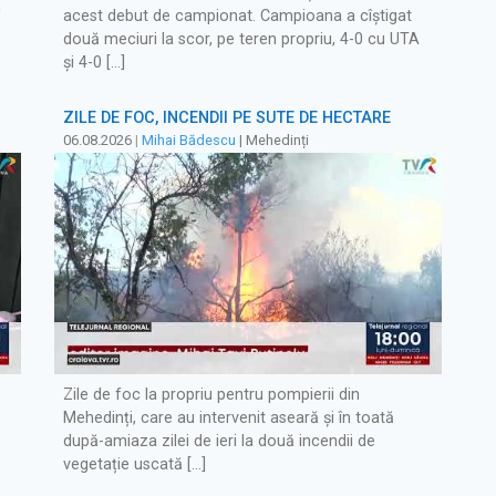
m
acest debut de campionat. Campioana a cîștigat
două meciuri la scor, pe teren propriu, 4-0 cu UTA
și 4-0 […]
ZILE DE FOC, INCENDII PE SUTE DE HECTARE
06.08.2026
|
Mihai Bădescu
| Mehedinți
Zile de foc la propriu pentru pompierii din
Mehedinți, care au intervenit aseară și în toată
după-amiaza zilei de ieri la două incendii de
vegetație uscată […]