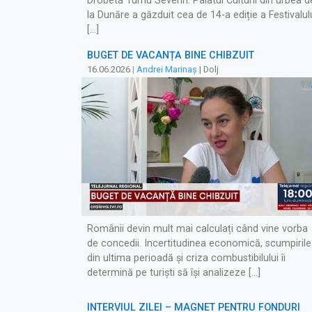
Drobeta Turnu Severin. Palatul Culturii din urbea d
la Dunăre a găzduit cea de 14-a ediție a Festivalul
[…]
BUGET DE VACANȚĂ BINE CHIBZUIT
16.06.2026
|
Andrei Marinaș
| Dolj
Românii devin mult mai calculați când vine vorba
de concedii. Incertitudinea economică, scumpirile
din ultima perioadă și criza combustibilului îi
determină pe turiști să își analizeze […]
INTERVIUL ZILEI – MAGNET PENTRU FONDURI