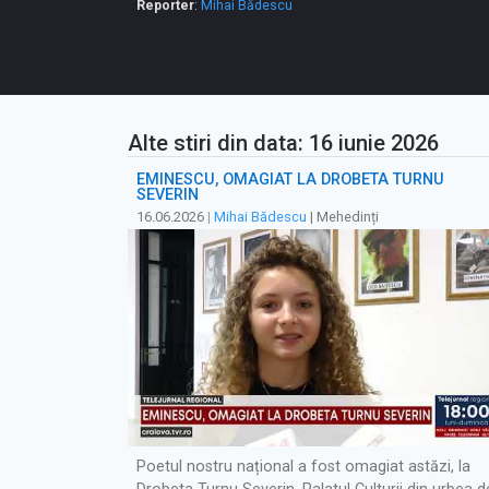
Reporter
:
Mihai Bădescu
Alte stiri din data: 16 iunie 2026
EMINESCU, OMAGIAT LA DROBETA TURNU
SEVERIN
16.06.2026
|
Mihai Bădescu
| Mehedinți
Poetul nostru național a fost omagiat astăzi, la