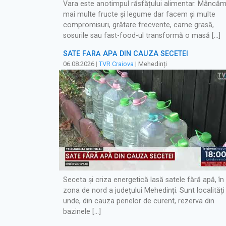
Vara este anotimpul răsfățului alimentar. Mâncă
mai multe fructe și legume dar facem și multe
compromisuri, grătare frecvente, carne grasă,
sosurile sau fast-food-ul transformă o masă […]
SATE FĂRĂ APĂ DIN CAUZA SECETEI
06.08.2026
|
TVR Craiova
| Mehedinți
Seceta și criza energetică lasă satele fără apă, în
zona de nord a județului Mehedinți. Sunt localități
unde, din cauza penelor de curent, rezerva din
bazinele […]