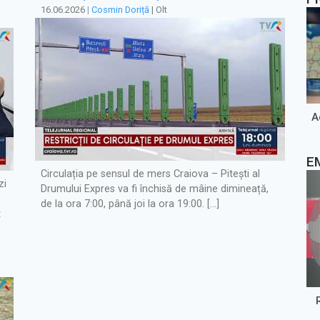
16.06.2026
|
Cosmin Doriță
| Olt
A
E
Circulația pe sensul de mers Craiova – Pitești al
zi
Drumului Expres va fi închisă de mâine dimineață,
de la ora 7:00, până joi la ora 19:00. […]
t