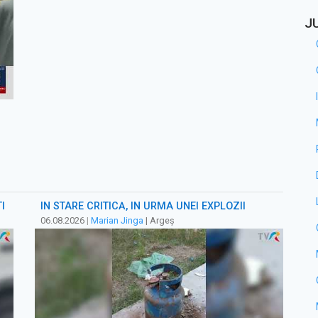
J
I
ÎN STARE CRITICĂ, ÎN URMA UNEI EXPLOZII
06.08.2026
|
Marian Jinga
| Argeș