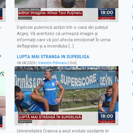
ă-
Explozie puternică astăzi într-o casă din județul
Argeș. Vă avertizez că urmează imagini și
informații care vă pot afecta emoțional! În urma
deflagrației și a incendiului […]
P
LUPTĂ MAI STRÂNSĂ ÎN SUPERLIGĂ
06.08.2026
|
Valentin Pribeanu
| Dolj
Universitatea Craiova a avut evoluții oscilante în