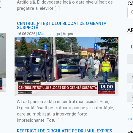
e
Artificială. El dovedește încă o dată nivelul înalt de
C
ui
pregătire al elevilor […]
CENTRUL PITEȘTIULUI BLOCAT DE O GEANTĂ
SUSPECTĂ
A
16.06.2026
|
Marian Jinga
| Argeș
A fost panică astăzi în centrul municipiului Pitești.
O geantă lăsată pe trotuar a pus pe jar autoritățile,
care au mobilizat la intervenție forțe
« iu
impresionante. Totul […]
RESTRICȚII DE CIRCULAȚIE PE DRUMUL EXPRES
P