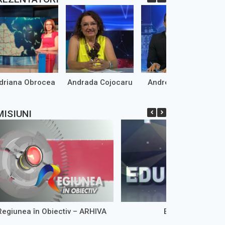
driana Obrocea
Andrada Cojocaru
Andrei Marinaș
MISIUNI
Regiunea în Obiectiv – ARHIVA
Educație 9