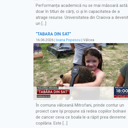
Performanța academică nu se mai măsoară astă
doar în titluri de cărți, ci și în capacitatea de a
atrage resurse. Universitatea din Craiova a deveni
un […]
“TABĂRĂ DIN SAT”
16.06.2026
|
Ioana Popescu
| Vâlcea
În comuna vâlceană Mitrofani, prinde contur un
proiect care își propune să redea copiilor bolnavi
de cancer ceva ce boala le-a răpit prea devreme:
copilăria. Este […]