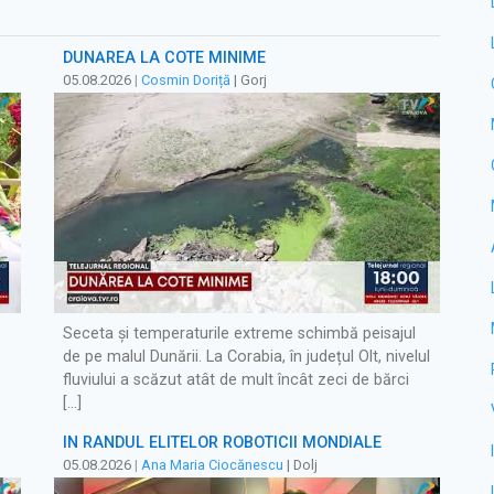
DUNĂREA LA COTE MINIME
05.08.2026
|
Cosmin Doriță
| Gorj
Seceta și temperaturile extreme schimbă peisajul
de pe malul Dunării. La Corabia, în județul Olt, nivelul
fluviului a scăzut atât de mult încât zeci de bărci
[…]
ÎN RÂNDUL ELITELOR ROBOTICII MONDIALE
05.08.2026
|
Ana Maria Ciocănescu
| Dolj