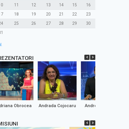
10
11
12
13
14
15
16
17
18
19
20
21
22
23
24
25
26
27
28
29
30
31
l.
REZENTATORI
driana Obrocea
Andrada Cojocaru
Andrei Marinaș
MISIUNI