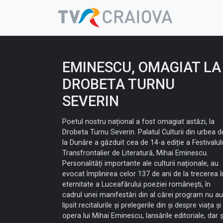
Skip
to
content
EMINESCU, OMAGIAT LA
DROBETA TURNU
SEVERIN
Poetul nostru național a fost omagiat astăzi, la
Drobeta Turnu Severin. Palatul Culturii din urbea d
la Dunăre a găzduit cea de 14-a ediție a Festivalul
Transfrontalier de Literatură, Mihai Eminescu.
Personalități importante ale culturii naționale, au
evocat împlinirea celor 137 de ani de la trecerea î
eternitate a Luceafărului poeziei românești, în
cadrul unei manifestări din al cărei program nu au
lipsit recitalurile și prelegerile din și despre viața și
opera lui Mihai Eminescu, lansările editoriale, dar ș