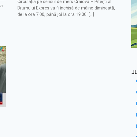
Circulația pe sensul de mers Craiova – Pitești al
zi
Drumului Expres va fi închisă de mâine dimineață,
de la ora 7:00, până joi la ora 19:00. […]
t
J