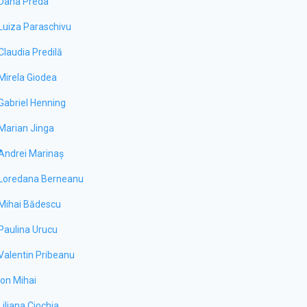
Dana Preda
Luiza Paraschivu
Claudia Predilă
Mirela Giodea
Gabriel Henning
Marian Jinga
Andrei Marinaș
Loredana Berneanu
Mihai Bădescu
Paulina Urucu
Valentin Pribeanu
Ion Mihai
Liliana Ciochia