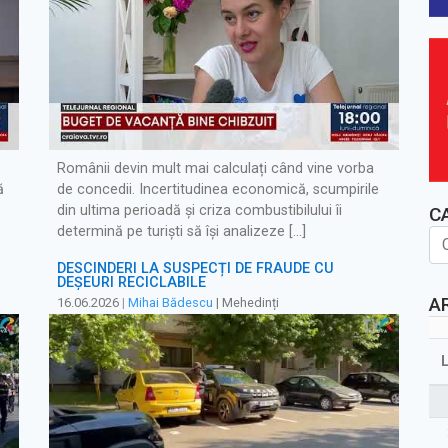
Românii devin mult mai calculați când vine vorba
ă
de concedii. Incertitudinea economică, scumpirile
din ultima perioadă și criza combustibilului îi
C
determină pe turiști să își analizeze […]
DESCINDERI LA SUSPECȚI DE FRAUDE CU
DEȘEURI RECICLABILE
A
16.06.2026
|
Mihai Bădescu
| Mehedinți