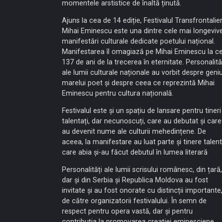
momentele arstistice de înaltă ținută.
Ajuns la cea de 14 ediție, Festivalul Transfrontalie
Mihai Eminescu este una dintre cele mai longeviv
manifestări culturale dedicate poetului național.
Manifestarea îl omagiază pe Mihai Eminescu la ce
137 de ani de la trecerea în eternitate. Personalită
ale lumii culturale naționale au vorbit despre geniu
marelui poet și despre ceea ce reprezintă Mihai
Eminescu pentru cultura națională.
Festivalul este și un spațiu de lansare pentru tineri
talentați, dar necunoscuți, care au debutat și care
au devenit nume ale culturii mehedințene. De
aceea, la manifestare au luat parte și tinere talen
care abia și-au făcut debutul în lumea literară
Personalități ale lumii scrisului românesc, din țară,
dar și din Serbia și Republica Moldova au fost
invitate și au fost onorate cu distincții importante
de către organizatorii festivalului. În semn de
respect pentru opera vastă, dar și pentru
contribuția la promovarea creației eminesciene.