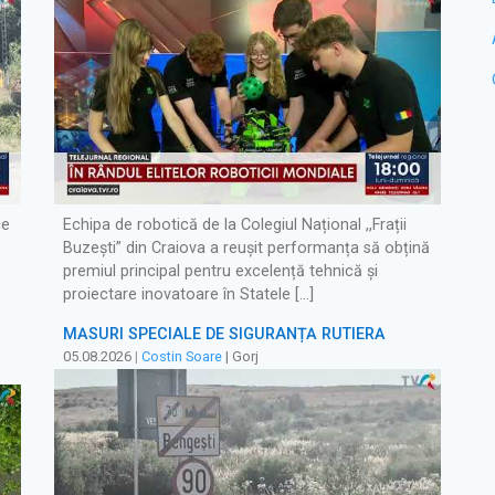
ce
Echipa de robotică de la Colegiul Național ,,Frații
Buzești” din Craiova a reușit performanța să obțină
premiul principal pentru excelență tehnică și
proiectare inovatoare în Statele […]
MĂSURI SPECIALE DE SIGURANȚĂ RUTIERĂ
05.08.2026
|
Costin Soare
| Gorj