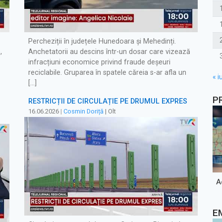
Percheziții în județele Hunedoara și Mehedinți.
,
Anchetatorii au descins într-un dosar care vizează
infracțiuni economice privind fraude deșeuri
reciclabile. Gruparea în spatele căreia s-ar afla un
« iu
[…]
P
RESTRICȚII DE CIRCULAȚIE PE DRUMUL EXPRES
16.06.2026
|
Cosmin Doriță
| Olt
A
E