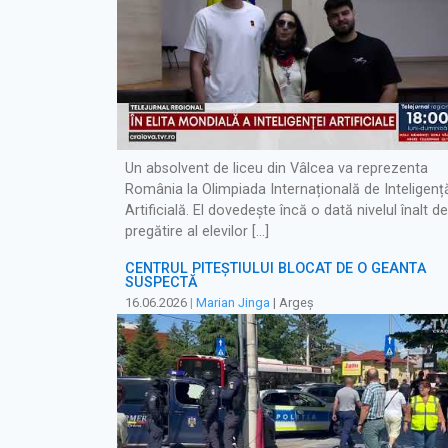
Un absolvent de liceu din Vâlcea va reprezenta
România la Olimpiada Internațională de Inteligenț
Artificială. El dovedește încă o dată nivelul înalt de
pregătire al elevilor […]
CENTRUL PITEȘTIULUI BLOCAT DE O GEANTĂ
SUSPECTĂ
16.06.2026
|
Marian Jinga
| Argeș