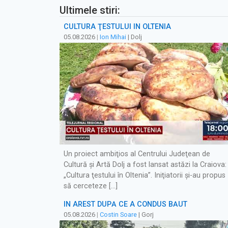
Ultimele stiri:
CULTURA ŢESTULUI ÎN OLTENIA
05.08.2026
|
Ion Mihai
| Dolj
Un proiect ambiţios al Centrului Judeţean de
Cultură şi Artă Dolj a fost lansat astăzi la Craiova:
„Cultura ţestului în Oltenia”. Iniţiatorii şi-au propus
să cerceteze […]
ÎN AREST DUPĂ CE A CONDUS BĂUT
05.08.2026
|
Costin Soare
| Gorj