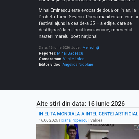
Mihai Eminescu este evocat de două ori în an, la
Drobeta Turnu Severin. Prima manifestare este u
festival ajuns la cea de-a 35 – a ediție, care se
desfășoară la mijlocul lunii ianuarie, momentul
nașterii marelui poet național.
Data: 16 iunie 2026
Judet:
Mehedinți
Reporter
:
Mihai Bădescu
Cameraman
:
Vasile Lolea
Editor video
:
Angelica Nicolaie
Alte stiri din data: 16 iunie 2026
ÎN ELITA MONDIALĂ A INTELIGENȚEI ARTIFICIAL
16.06.2026
|
Ioana Popescu
| Vâlcea