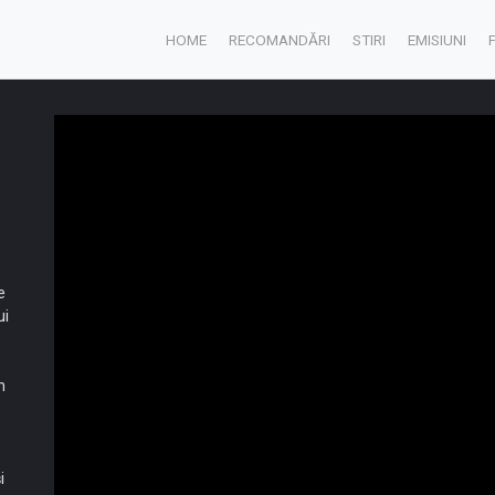
HOME
RECOMANDĂRI
STIRI
EMISIUNI
e
ui
n
i