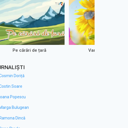
Pe cărări de țară
Vara pentru voi
URNALIȘTI
Cosmin Doriță
Costin Soare
Ioana Popescu
Marga Bulugean
Ramona Dincă