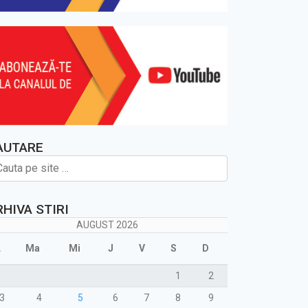
AUTARE
RHIVA STIRI
AUGUST 2026
L
Ma
Mi
J
V
S
D
1
2
3
4
5
6
7
8
9