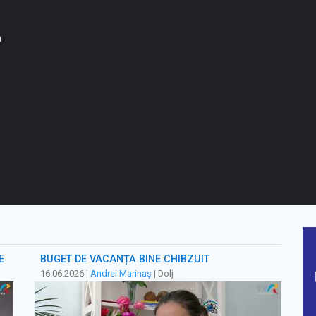
n
E
BUGET DE VACANȚĂ BINE CHIBZUIT
16.06.2026
|
Andrei Marinaș
| Dolj