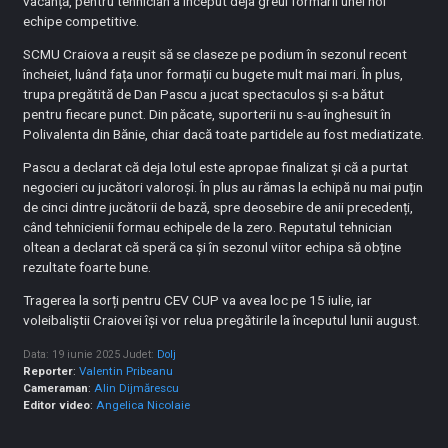
vacanță, pentru tehnician a început deja greul formării unei noi
echipe competitive.
SCMU Craiova a reușit să se claseze pe podium în sezonul recent
încheiet, luând fața unor formații cu bugete mult mai mari. În plus,
trupa pregătită de Dan Pascu a jucat spectaculos și s-a bătut
pentru fiecare punct. Din păcate, suporterii nu s-au înghesuit în
Polivalenta din Bănie, chiar dacă toate partidele au fost mediatizate.
Pascu a declarat că deja lotul este apropae finalizat și că a purtat
negocieri cu jucători valoroși. În plus au rămas la echipă nu mai puțin
de cinci dintre jucătorii de bază, spre deosebire de anii precedenți,
când tehnicienii formau echipele de la zero. Reputatul tehnician
oltean a declarat că speră ca și în sezonul viitor echipa să obține
rezultate foarte bune.
Tragerea la sorți pentru CEV CUP va avea loc pe 15 iulie, iar
voleibaliștii Craiovei își vor relua pregătirile la începutul lunii august.
Data: 19 iunie 2025
Judet:
Dolj
Reporter
:
Valentin Pribeanu
Cameraman
:
Alin Dijmărescu
Editor video
:
Angelica Nicolaie