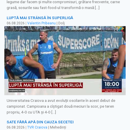
legume dar facem și multe compromisuri, grătare frecvente, carne
grasă, sosurile sau fast-food-ul transformă o masă […]
LUPTĂ MAI STRÂNSĂ ÎN SUPERLIGĂ
06.08.2026
|
Valentin Pribeanu
| Dolj
Universitatea Craiova a avut evoluții oscilante în acest debut de
campionat. Campioana a cîștigat două meciuri la scor, pe teren
propriu, 4-0 cu UTA și 4-0 […]
SATE FĂRĂ APĂ DIN CAUZA SECETEI
06.08.2026
|
TVR Craiova
| Mehedinți