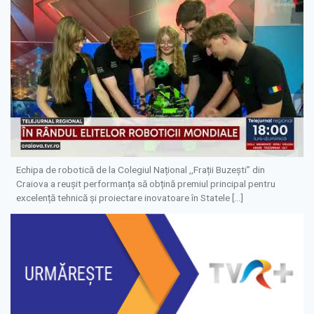
Echipa de robotică de la Colegiul Național ,,Frații Buzești” din
Craiova a reușit performanța să obțină premiul principal pentru
excelență tehnică și proiectare inovatoare în Statele […]