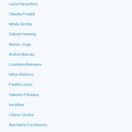
Luiza Paraschivu
Claudia Predilă
Mirela Giodea
Gabriel Henning
Marian Jinga
Andrei Marinaș
Loredana Berneanu
Mihai Bădescu
Paulina Urucu
Valentin Pribeanu
Ion Mihai
Liliana Ciochia
Ana Maria Ciocănescu