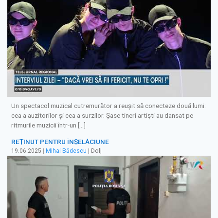
Un spectacol muzical cutremurător a reușit să conecteze două lumi:
cea a auzitorilor și cea a surzilor. Șase tineri artiști au dansat pe
ritmurile muzicii într-un […]
REȚINUT PENTRU ÎNȘELĂCIUNE
19.06.2025
|
Mihai Bădescu
| Dolj