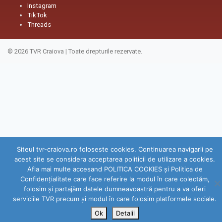
Instagram
TikTok
Threads
© 2026
TVR Craiova
|
Toate drepturile rezervate.
Siteul tvr-craiova.ro foloseste cookies. Continuarea navigarii pe
acest site se considera acceptarea politicii de utilizare a cookies.
Afla mai multe accesand POLITICA COOKIES și Politica de
Confidenţialitate care face referire la modul în care colectăm,
folosim şi partajăm datele dumneavoastră pentru a va oferi
serviciile TVR precum şi modul în care folosim platformele sociale.
Ok
Detalii