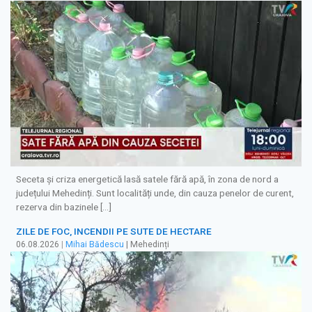
Seceta și criza energetică lasă satele fără apă, în zona de nord a
județului Mehedinți. Sunt localități unde, din cauza penelor de curent,
rezerva din bazinele […]
ZILE DE FOC, INCENDII PE SUTE DE HECTARE
06.08.2026
|
Mihai Bădescu
| Mehedinți