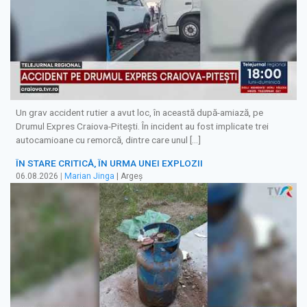
Un grav accident rutier a avut loc, în această după-amiază, pe
Drumul Expres Craiova-Pitești. În incident au fost implicate trei
autocamioane cu remorcă, dintre care unul […]
ÎN STARE CRITICĂ, ÎN URMA UNEI EXPLOZII
06.08.2026
|
Marian Jinga
| Argeș