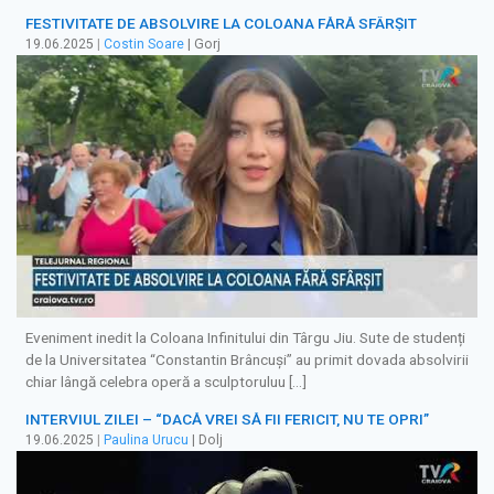
FESTIVITATE DE ABSOLVIRE LA COLOANA FĂRĂ SFÂRȘIT
19.06.2025
|
Costin Soare
| Gorj
Eveniment inedit la Coloana Infinitului din Târgu Jiu. Sute de studenți
de la Universitatea “Constantin Brâncuși” au primit dovada absolvirii
chiar lângă celebra operă a sculptoruluu […]
INTERVIUL ZILEI – “DACĂ VREI SĂ FII FERICIT, NU TE OPRI”
19.06.2025
|
Paulina Urucu
| Dolj