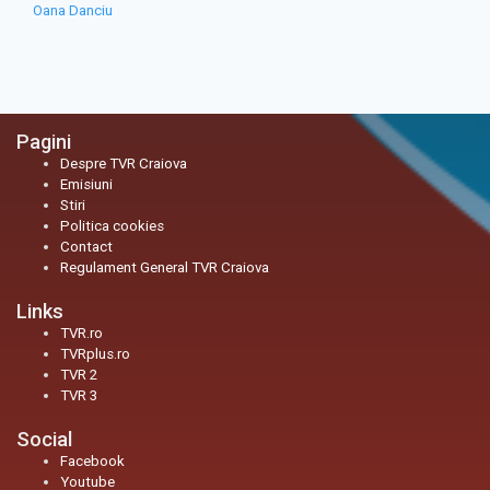
Oana Danciu
Pagini
Despre TVR Craiova
Emisiuni
Stiri
Politica cookies
Contact
Regulament General TVR Craiova
Links
TVR.ro
TVRplus.ro
TVR 2
TVR 3
Social
Facebook
Youtube