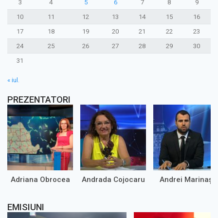
3
4
5
6
7
8
9
10
11
12
13
14
15
16
17
18
19
20
21
22
23
24
25
26
27
28
29
30
31
« iul.
PREZENTATORI
Adriana Obrocea
Andrada Cojocaru
Andrei Marinaș
EMISIUNI