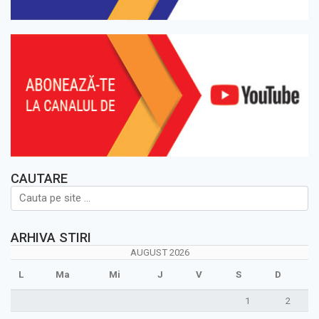
CAUTARE
ARHIVA STIRI
AUGUST 2026
L
Ma
Mi
J
V
S
D
1
2