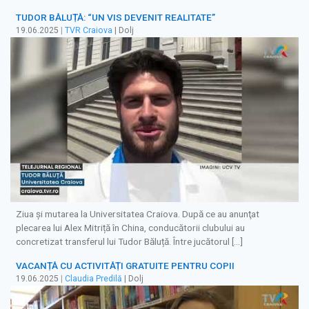
TUDOR BĂLUȚĂ: “UN VIS DEVENIT REALITATE”
19.06.2025
|
TVR Craiova
| Dolj
Ziua şi mutarea la Universitatea Craiova. După ce au anunţat
plecarea lui Alex Mitriță în China, conducătorii clubului au
concretizat transferul lui Tudor Băluță. Între jucătorul […]
VACANȚĂ CU ACTIVITĂȚI GRATUITE PENTRU COPII
19.06.2025
|
Claudia Predilă
| Dolj