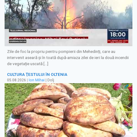
Zile de foc la propriu pentru pompierii din Mehedinți, care au
intervenit aseară și în toată după-amiaza zilei de ieri la două incendii
de vegetație uscată […]
CULTURA ŢESTULUI ÎN OLTENIA
05.08.2026
|
Ion Mihai
| Dolj