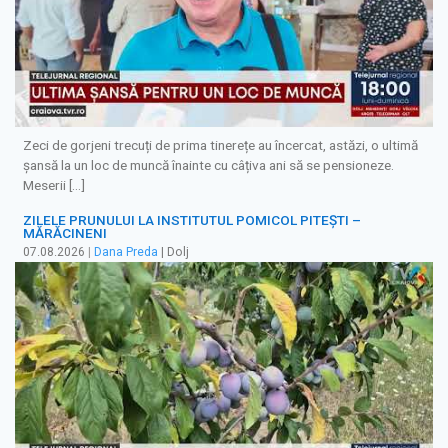
Zeci de gorjeni trecuți de prima tinerețe au încercat, astăzi, o ultimă
șansă la un loc de muncă înainte cu câțiva ani să se pensioneze.
Meserii […]
ZILELE PRUNULUI LA INSTITUTUL POMICOL PITEȘTI –
MĂRĂCINENI
07.08.2026
|
Dana Preda
| Dolj