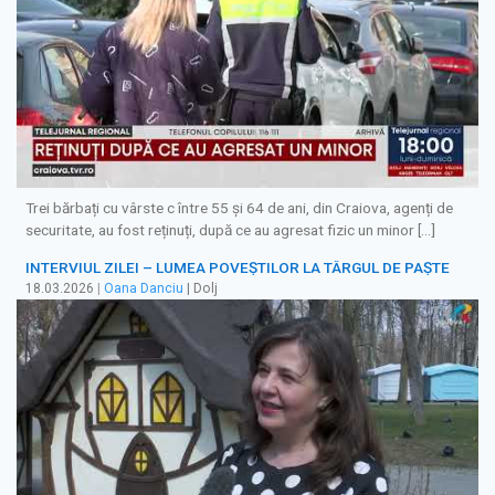
Trei bărbați cu vârste c între 55 și 64 de ani, din Craiova, agenți de
securitate, au fost reținuți, după ce au agresat fizic un minor […]
INTERVIUL ZILEI – LUMEA POVEŞTILOR LA TÂRGUL DE PAŞTE
18.03.2026
|
Oana Danciu
| Dolj