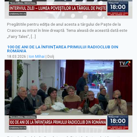
Pregătitile pentru ediţia de anul acesta a târgului de Paște de la
Craiova au intrat în linie dreaptă. Tema aleasă de această dată este
„Fairy Tales”, […]
100 DE ANI DE LA ÎNFIINȚAREA PRIMULUI RADIOCLUB DIN
ROMÂNIA
18.03.2026
|
Ion Mihai
| Dolj