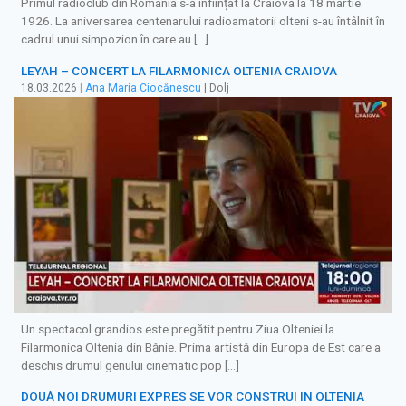
Primul radioclub din România s-a înființat la Craiova la 18 martie
1926. La aniversarea centenarului radioamatorii olteni s-au întâlnit în
cadrul unui simpozion în care au […]
LEYAH – CONCERT LA FILARMONICA OLTENIA CRAIOVA
18.03.2026
|
Ana Maria Ciocănescu
| Dolj
Un spectacol grandios este pregătit pentru Ziua Olteniei la
Filarmonica Oltenia din Bănie. Prima artistă din Europa de Est care a
deschis drumul genului cinematic pop […]
DOUĂ NOI DRUMURI EXPRES SE VOR CONSTRUI ÎN OLTENIA