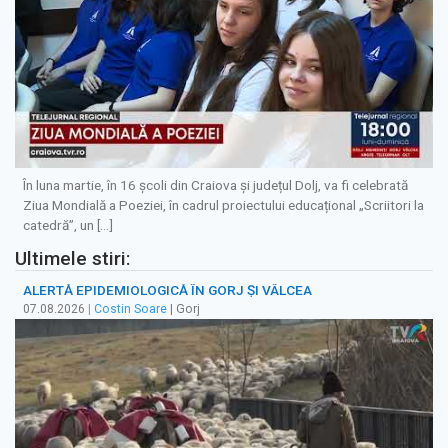
În luna martie, în 16 școli din Craiova și județul Dolj, va fi celebrată
Ziua Mondială a Poeziei, în cadrul proiectului educațional „Scriitori la
catedră”, un […]
Ultimele stiri:
ALERTĂ EPIDEMIOLOGICĂ ÎN GORJ ȘI VÂLCEA
07.08.2026
|
Costin Soare
| Gorj