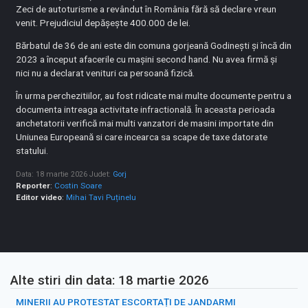
Zeci de autoturisme a revândut în România fără să declare vreun
venit. Prejudiciul depășește 400.000 de lei.
Bărbatul de 36 de ani este din comuna gorjeană Godineşti și încă din
2023 a început afacerile cu maşini second hand. Nu avea firmă şi
nici nu a declarat venituri ca persoană fizică.
În urma perchezitiilor, au fost ridicate mai multe documente pentru a
documenta intreaga activitate infractională. În aceasta perioada
anchetatorii verifică mai multi vanzatori de masini importate din
Uniunea Europeană si care incearca sa scape de taxe datorate
statului.
Data: 18 martie 2026
Judet:
Gorj
Reporter
:
Costin Soare
Editor video
:
Mihai Tavi Puținelu
Alte stiri din data: 18 martie 2026
MINERII AU PROTESTAT ESCORTAȚI DE JANDARMI