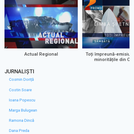
Actual Regional
Toți împreună-emisiun
minoritățile din Olt
JURNALIȘTI
Cosmin Doriță
Costin Soare
Ioana Popescu
Marga Bulugean
Ramona Dincă
Dana Preda