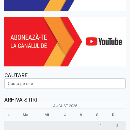
CAUTARE
ARHIVA STIRI
AUGUST 2026
L
Ma
Mi
J
V
S
D
1
2