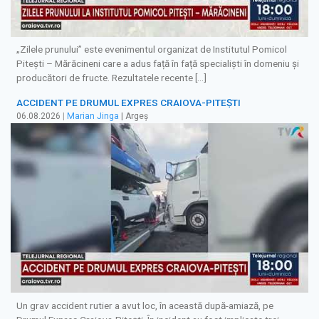
„Zilele prunului” este evenimentul organizat de Institutul Pomicol
Pitești – Mărăcineni care a adus față în față specialiști în domeniu și
producători de fructe. Rezultatele recente […]
ACCIDENT PE DRUMUL EXPRES CRAIOVA-PITEȘTI
06.08.2026
|
Marian Jinga
| Argeș
Un grav accident rutier a avut loc, în această după-amiază, pe