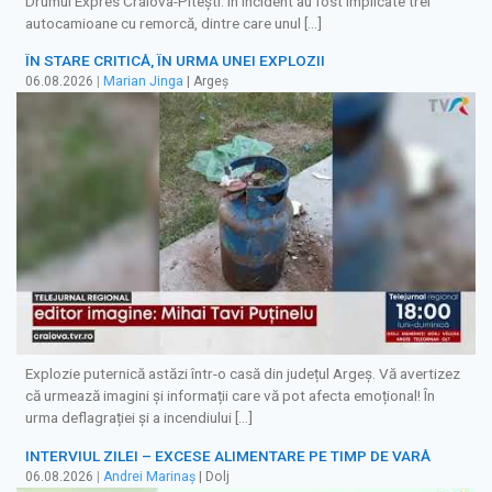
Drumul Expres Craiova-Pitești. În incident au fost implicate trei
autocamioane cu remorcă, dintre care unul […]
ÎN STARE CRITICĂ, ÎN URMA UNEI EXPLOZII
06.08.2026
|
Marian Jinga
| Argeș
Explozie puternică astăzi într-o casă din județul Argeș. Vă avertizez
că urmează imagini și informații care vă pot afecta emoțional! În
urma deflagrației și a incendiului […]
INTERVIUL ZILEI – EXCESE ALIMENTARE PE TIMP DE VARĂ
06.08.2026
|
Andrei Marinaș
| Dolj