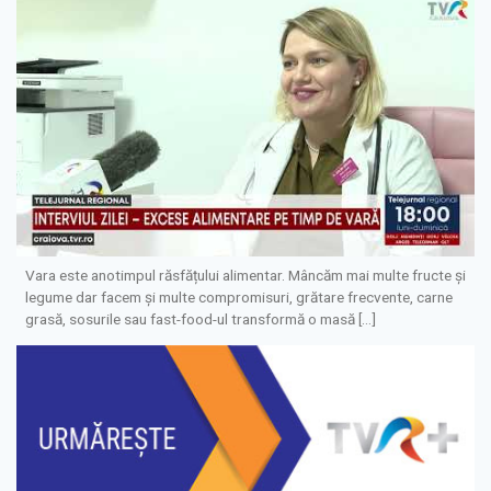
Vara este anotimpul răsfățului alimentar. Mâncăm mai multe fructe și
legume dar facem și multe compromisuri, grătare frecvente, carne
grasă, sosurile sau fast-food-ul transformă o masă […]