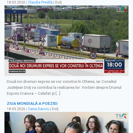
18.03.2026
|
Claudia Predilă
| Dolj
Două noi drumuri expres se vor construi în Oltenia, iar Consiliul
Județean Dolj va contribui la realizarea lor. Vorbim despre Drumul
Expres Craiova – Calafat şi […]
ZIUA MONDIALĂ A POEZIEI
18.03.2026
|
Oana Danciu
| Dolj