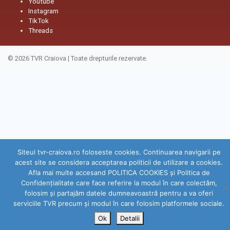
Youtube
Instagram
TikTok
Threads
© 2026
TVR Craiova
|
Toate drepturile rezervate.
Siteul tvr-craiova.ro foloseste cookies. Continuarea navigarii pe
acest site se considera acceptarea politicii de utilizare a cookies.
Afla mai multe accesand POLITICA COOKIES și Politica de
Confidenţialitate care face referire la modul în care colectăm,
folosim şi partajăm datele dumneavoastră pentru a va oferi
serviciile TVR precum şi modul în care folosim platformele sociale.
Ok
Detalii