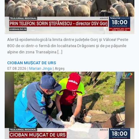
Alertă epidemiologică la limita dintre județele Gorj și Vâlcea! Peste
800 de oi dintr-o fermă din localitatea Drăgoieni și de pe pășunile
alpine din zona Transalpina […]
CIOBAN MUȘCAT DE URS
07.08.2026
|
Marian Jinga
| Argeș