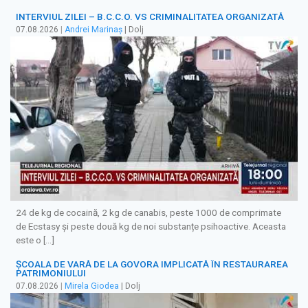
INTERVIUL ZILEI – B.C.C.O. VS CRIMINALITATEA ORGANIZATĂ
07.08.2026
|
Andrei Marinaș
| Dolj
24 de kg de cocaină, 2 kg de canabis, peste 1000 de comprimate
de Ecstasy și peste două kg de noi substanțe psihoactive. Aceasta
este o […]
ȘCOALA DE VARĂ DE LA GOVORA IMPLICATĂ ÎN RESTAURAREA
PATRIMONIULUI
07.08.2026
|
Mirela Giodea
| Dolj