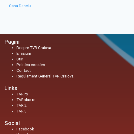
Oana Danciu
Pagini
Despre TVR Craiova
Emisiuni
Stiri
Politica cookies
Contact
Regulament General TVR Craiova
Links
TVR.ro
TVRplus.ro
TVR 2
TVR 3
Social
Facebook