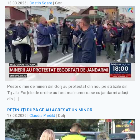
18.03.2026
|
Costin Soare
| Gorj
Peste o mie de mineri din Gorj au protestat din nou pe străzile din
Tg-Jiu. Forțele de ordine au fost mai numeroase cu jandarmi aduşi
din […]
REȚINUȚI DUPĂ CE AU AGRESAT UN MINOR
18.03.2026
|
Claudia Predilă
| Dolj