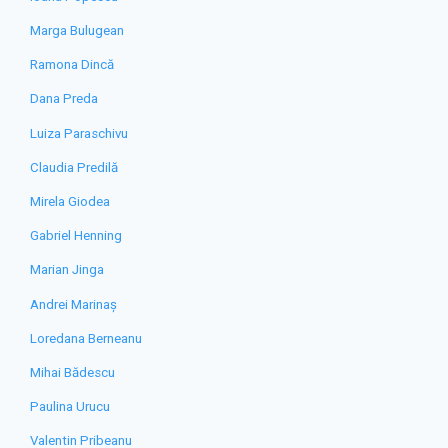
Marga Bulugean
Ramona Dincă
Dana Preda
Luiza Paraschivu
Claudia Predilă
Mirela Giodea
Gabriel Henning
Marian Jinga
Andrei Marinaș
Loredana Berneanu
Mihai Bădescu
Paulina Urucu
Valentin Pribeanu