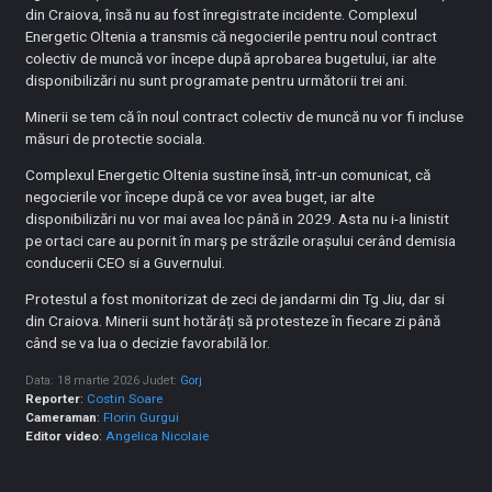
din Craiova, însă nu au fost înregistrate incidente. Complexul
Energetic Oltenia a transmis că negocierile pentru noul contract
colectiv de muncă vor începe după aprobarea bugetului, iar alte
disponibilizări nu sunt programate pentru următorii trei ani.
Minerii se tem că în noul contract colectiv de muncă nu vor fi incluse
măsuri de protectie sociala.
Complexul Energetic Oltenia sustine însă, într-un comunicat, că
negocierile vor începe după ce vor avea buget, iar alte
disponibilizări nu vor mai avea loc până in 2029. Asta nu i-a linistit
pe ortaci care au pornit în marş pe străzile orașului cerând demisia
conducerii CEO si a Guvernului.
Protestul a fost monitorizat de zeci de jandarmi din Tg Jiu, dar si
din Craiova. Minerii sunt hotărâți să protesteze în fiecare zi până
când se va lua o decizie favorabilă lor.
Data: 18 martie 2026
Judet:
Gorj
Reporter
:
Costin Soare
Cameraman
:
Florin Gurgui
Editor video
:
Angelica Nicolaie