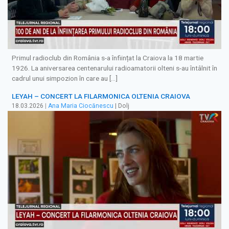
Primul radioclub din România s-a înființat la Craiova la 18 martie
1926. La aniversarea centenarului radioamatorii olteni s-au întâlnit în
cadrul unui simpozion în care au […]
LEYAH – CONCERT LA FILARMONICA OLTENIA CRAIOVA
18.03.2026
|
Ana Maria Ciocănescu
| Dolj