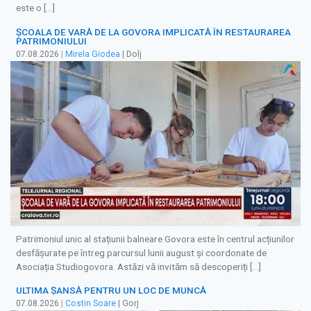
este o […]
ȘCOALA DE VARĂ DE LA GOVORA IMPLICATĂ ÎN RESTAURAREA
PATRIMONIULUI
07.08.2026
|
Mirela Giodea
| Dolj
Patrimoniul unic al stațiunii balneare Govora este în centrul acțiunilor
desfășurate pe întreg parcursul lunii august și coordonate de
Asociația Studiogovora. Astăzi vă invităm să descoperiți […]
ULTIMA ȘANSĂ PENTRU UN LOC DE MUNCĂ
07.08.2026
|
Costin Soare
| Gorj