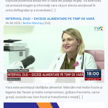
Explozie puternică astăzi într-o casă din județul Argeș. Vă avertizez
că urmează imagini și informații care vă pot afecta emoțional! În
urma deflagrației și a incendiului […]
INTERVIUL ZILEI – EXCESE ALIMENTARE PE TIMP DE VARĂ
06.08.2026
|
Andrei Marinaș
| Dolj
Vara este anotimpul răsfățului alimentar. Mâncăm mai multe fructe și
legume dar facem și multe compromisuri, grătare frecvente, carne
grasă, sosurile sau fast-food-ul transformă o masă […]