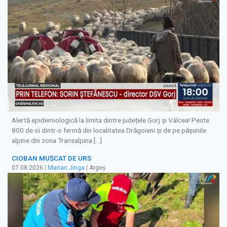
Alertă epidemiologică la limita dintre județele Gorj și Vâlcea! Peste
800 de oi dintr-o fermă din localitatea Drăgoieni și de pe pășunile
alpine din zona Transalpina […]
CIOBAN MUȘCAT DE URS
07.08.2026
|
Marian Jinga
| Argeș