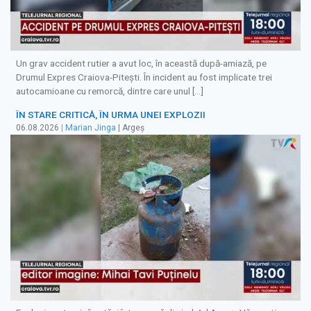
Un grav accident rutier a avut loc, în această după-amiază, pe
Drumul Expres Craiova-Pitești. În incident au fost implicate trei
autocamioane cu remorcă, dintre care unul […]
ÎN STARE CRITICĂ, ÎN URMA UNEI EXPLOZII
06.08.2026
|
Marian Jinga
| Argeș