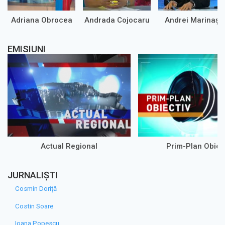
Adriana Obrocea
Andrada Cojocaru
Andrei Marinaș
EMISIUNI
Actual Regional
Prim-Plan Obiec
JURNALIȘTI
Cosmin Doriță
Costin Soare
Ioana Popescu