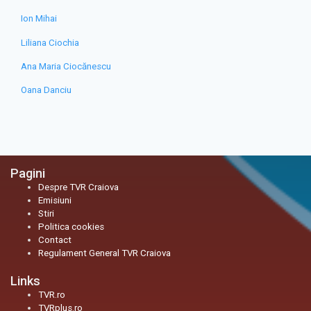
Ion Mihai
Liliana Ciochia
Ana Maria Ciocănescu
Oana Danciu
Pagini
Despre TVR Craiova
Emisiuni
Stiri
Politica cookies
Contact
Regulament General TVR Craiova
Links
TVR.ro
TVRplus.ro