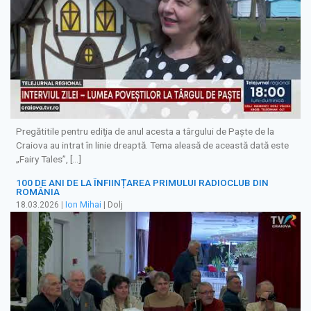
Pregătitile pentru ediţia de anul acesta a târgului de Paște de la
Craiova au intrat în linie dreaptă. Tema aleasă de această dată este
„Fairy Tales”, […]
100 DE ANI DE LA ÎNFIINȚAREA PRIMULUI RADIOCLUB DIN
ROMÂNIA
18.03.2026
|
Ion Mihai
| Dolj