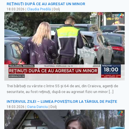
REȚINUȚI DUPĂ CE AU AGRESAT UN MINOR
18.03.2026
|
Claudia Predilă
| Dolj
Trei bărbați cu vârste c între 55 și 64 de ani, din Craiova, agenți de
securitate, au fost reținuți, după ce au agresat fizic un minor […]
INTERVIUL ZILEI – LUMEA POVEŞTILOR LA TÂRGUL DE PAŞTE
18.03.2026
|
Oana Danciu
| Dolj