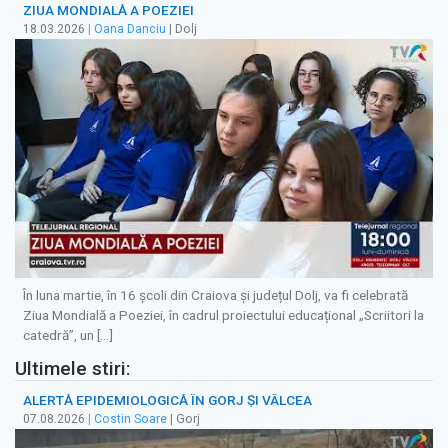
ZIUA MONDIALĂ A POEZIEI
18.03.2026
|
Oana Danciu
| Dolj
În luna martie, în 16 școli din Craiova și județul Dolj, va fi celebrată
Ziua Mondială a Poeziei, în cadrul proiectului educațional „Scriitori la
catedră”, un […]
Ultimele stiri:
ALERTĂ EPIDEMIOLOGICĂ ÎN GORJ ȘI VÂLCEA
07.08.2026
|
Costin Soare
| Gorj