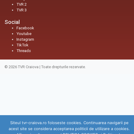
TVR 2
TVR 3
Social
Facebook
Youtube
Instagram
TikTok
Threads
© 2026
TVR Craiova
|
Toate drepturile rezervate.
Siteul tvr-craiova.ro foloseste cookies. Continuarea navigarii pe
acest site se considera acceptarea politicii de utilizare a cookies.