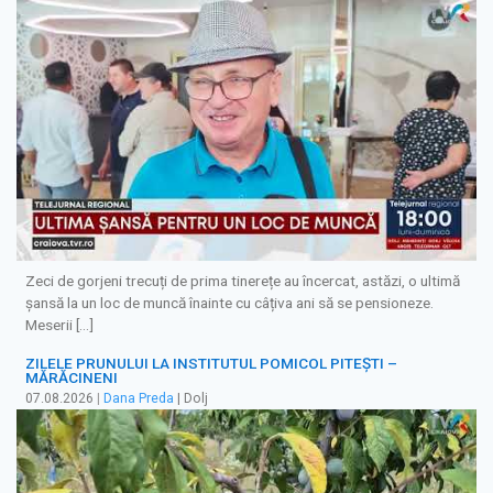
Zeci de gorjeni trecuți de prima tinerețe au încercat, astăzi, o ultimă
șansă la un loc de muncă înainte cu câțiva ani să se pensioneze.
Meserii […]
ZILELE PRUNULUI LA INSTITUTUL POMICOL PITEȘTI –
MĂRĂCINENI
07.08.2026
|
Dana Preda
| Dolj