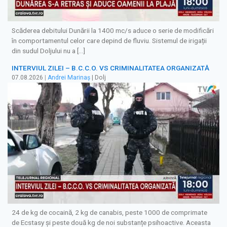
Scăderea debitului Dunării la 1400 mc/s aduce o serie de modificări
în comportamentul celor care depind de fluviu. Sistemul de irigații
din sudul Doljului nu a […]
INTERVIUL ZILEI – B.C.C.O. VS CRIMINALITATEA ORGANIZATĂ
07.08.2026
|
Andrei Marinaș
| Dolj
24 de kg de cocaină, 2 kg de canabis, peste 1000 de comprimate
de Ecstasy și peste două kg de noi substanțe psihoactive. Aceasta