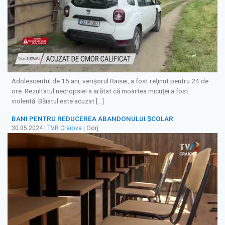
Adolescentul de 15 ani, verişorul Raisei, a fost reţinut pentru 24 de
ore. Rezultatul necropsiei a arătat că moartea micuţei a fost
violentă. Băiatul este acuzat […]
BANI PENTRU REDUCEREA ABANDONULUI ȘCOLAR
30.05.2024
|
TVR Craiova
| Gorj