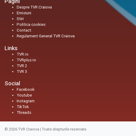
Pagini
Despre TVR Craiova
Emisiuni
Stiri
Politica cookies
Contact
Regulament General TVR Craiova
Links
TVR.ro
TVRplus.ro
TVR 2
TVR 3
Social
Facebook
Youtube
Instagram
TikTok
Threads
© 2026
TVR Craiova
|
Toate drepturile rezervate.