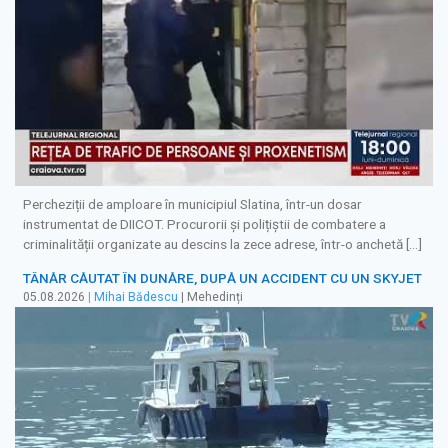
Percheziții de amploare în municipiul Slatina, într-un dosar
instrumentat de DIICOT. Procurorii și polițiștii de combatere a
criminalității organizate au descins la zece adrese, într-o anchetă […]
TÂNĂR CĂUTAT ÎN DUNĂRE, DUPĂ UN ACCIDENT CU UN SKYJET
05.08.2026
|
Mihai Bădescu
| Mehedinți