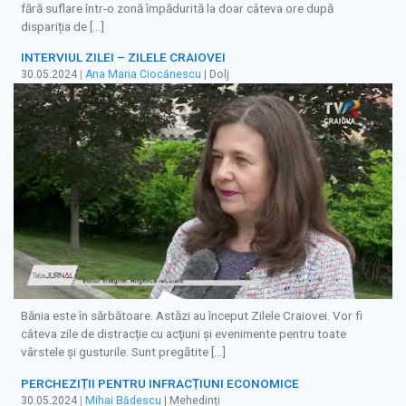
fără suflare într-o zonă împădurită la doar câteva ore după
dispariția de […]
INTERVIUL ZILEI – ZILELE CRAIOVEI
30.05.2024
|
Ana Maria Ciocănescu
| Dolj
Bănia este în sărbătoare. Astăzi au început Zilele Craiovei. Vor fi
câteva zile de distracție cu acţiuni şi evenimente pentru toate
vârstele şi gusturile. Sunt pregătite […]
PERCHEZIȚII PENTRU INFRACȚIUNI ECONOMICE
30.05.2024
|
Mihai Bădescu
| Mehedinți