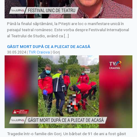
Până la finalul săptămânii, la Pitești are loc o manifestare unică în
peisajul teatral românesc. Este vorba despre Festivalul Internațional
al Teatrului de Studio, având ca […]
GĂSIT MORT DUPĂ CE A PLECAT DE ACASĂ
30.05.2024
|
TVR Craiova
| Gorj
Tragedie într-o familie din Gorj. Un bărbat de 91 de ani a fost găsit