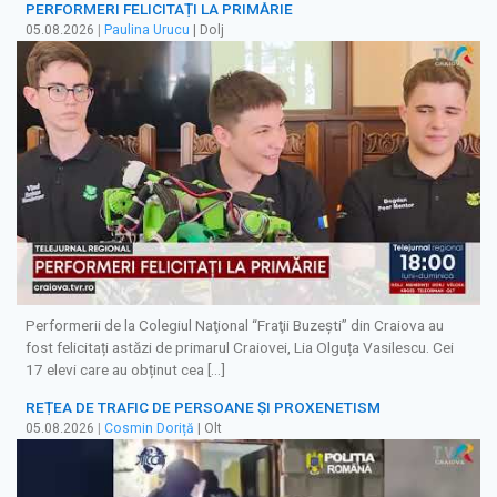
PERFORMERI FELICITAȚI LA PRIMĂRIE
05.08.2026
|
Paulina Urucu
| Dolj
Performerii de la Colegiul Naţional “Fraţii Buzeşti” din Craiova au
fost felicitați astăzi de primarul Craiovei, Lia Olguța Vasilescu. Cei
17 elevi care au obținut cea […]
REȚEA DE TRAFIC DE PERSOANE ȘI PROXENETISM
05.08.2026
|
Cosmin Doriță
| Olt