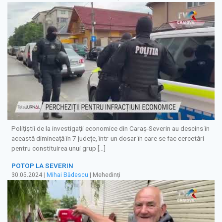
Polițiștii de la investigații economice din Caraș-Severin au descins în
această dimineață în 7 județe, într-un dosar în care se fac cercetări
pentru constituirea unui grup […]
POTOP LA SEVERIN
30.05.2024
|
Mihai Bădescu
| Mehedinți