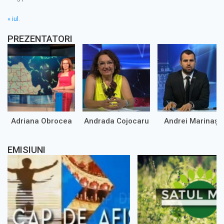
« iul.
PREZENTATORI
Adriana Obrocea
Andrada Cojocaru
Andrei Marinaș
EMISIUNI