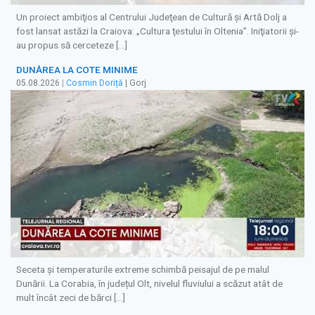
Un proiect ambiţios al Centrului Judeţean de Cultură şi Artă Dolj a
fost lansat astăzi la Craiova: „Cultura ţestului în Oltenia”. Iniţiatorii şi-
au propus să cerceteze […]
DUNĂREA LA COTE MINIME
05.08.2026
|
Cosmin Doriță
| Gorj
Seceta și temperaturile extreme schimbă peisajul de pe malul
Dunării. La Corabia, în județul Olt, nivelul fluviului a scăzut atât de
mult încât zeci de bărci […]