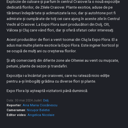
Explozie de culoare şi parfum în centrul Craiovei la o nouă expoziţie
dedicată florilor, de Zilele Craiovei. Plante exotice, aduse de pe
tărâmuri îndepărtate şi aclimatizate la noi, dar şi autohtone pot fi
admirate şi cumpărate de toţi cei care ajung în aceste zile în Centrul
Vechi al Craiovei. La Expo Flora sunt producători din Dolj, Olt,
Vâlcea şi Cluj care vând flori, dar şi oferă sfaturi celor interesaţi.
Acest producător de flori a venit tocmai din Cluj la Expo Flora. El a
adus mai multe plante exotice la Expo Flora. Este inginer horticol şi
se ocupă de mulţi ani cu creşterea florilor.
Şi alţi comercianţi din diferite zone ale Olteniei au venit cu muşcate,
petunii, plante de sezon şi trandafiri.
Expoziţia i-a încântat pe craioveni, care nu ratează nicio ediţie
pentru a-şi îmbogăţi grădina cu diverse flori şi plante.
Expo Flora îşi aşteaptă vizitatorii până duminică.
Data: 30 mai 2024
Judet:
Dolj
Reporter
:
Ana Maria Ciocănescu
Cameraman
:
Nicușor Beletei
Editor video
:
Angelica Nicolaie