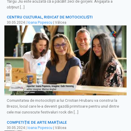
Târgu Jiu este acuzată că a păcălit zeci de gorjeni. Angajata a
obținut […]
CENTRU CULTURAL, RIDICAT DE MOTOCICLIȘTI
30.05.2024
|
Ioana Popescu
| Vâlcea
Comunitatea de motocicliști ai lui Cristian Hrubaru va construi la
Brezoi, locul care le-a devenit gazdă primitoare pentru unul dintre
cele mai cunoscute festivaluri rock din […]
COMPETIŢIE DE ARTE MARŢIALE
30.05.2024
|
Ioana Popescu
| Vâlcea