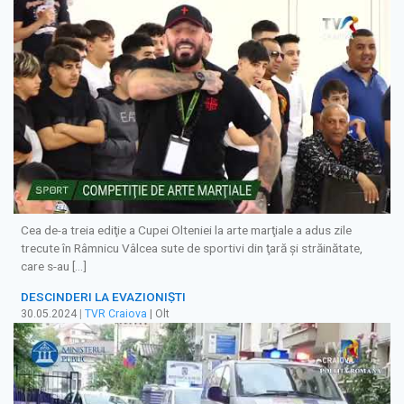
Cea de-a treia ediţie a Cupei Olteniei la arte marţiale a adus zile
trecute în Râmnicu Vâlcea sute de sportivi din ţară şi străinătate,
care s-au […]
DESCINDERI LA EVAZIONIȘTI
30.05.2024
|
TVR Craiova
| Olt