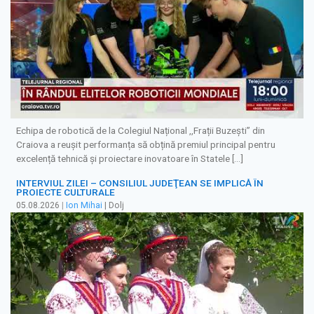
Echipa de robotică de la Colegiul Național ,,Frații Buzești” din
Craiova a reușit performanța să obțină premiul principal pentru
excelență tehnică și proiectare inovatoare în Statele […]
INTERVIUL ZILEI – CONSILIUL JUDEŢEAN SE IMPLICĂ ÎN
PROIECTE CULTURALE
05.08.2026
|
Ion Mihai
| Dolj