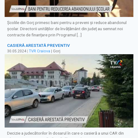
Școlile din Gorj primesc bani pentru a preveni și reduce abandonul
școlar. Directorii unităților de învățământ din județ au semnat noi
contracte de finanțare prin Programul […]
CASIERĂ ARESTATĂ PREVENTIV
30.05.2024
|
TVR Craiova
| Gorj
Decizie a judecătorilor în dosarul în care o casieră a unui CAR din