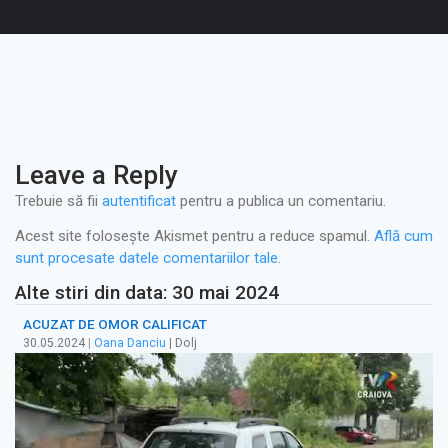
Leave a Reply
Trebuie să fii
autentificat
pentru a publica un comentariu.
Acest site folosește Akismet pentru a reduce spamul.
Află cum
sunt procesate datele comentariilor tale
.
Alte stiri din data: 30 mai 2024
ACUZAT DE OMOR CALIFICAT
30.05.2024
|
Oana Danciu
| Dolj