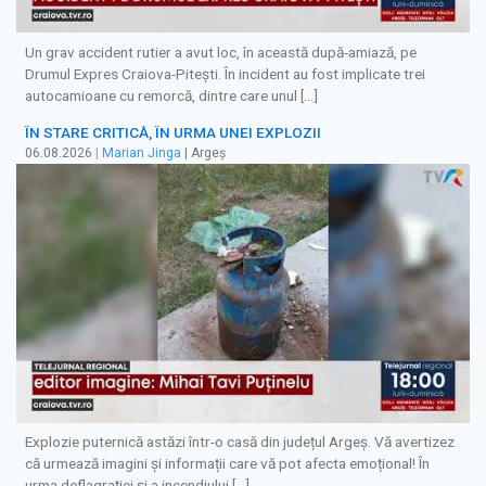
Un grav accident rutier a avut loc, în această după-amiază, pe
Drumul Expres Craiova-Pitești. În incident au fost implicate trei
autocamioane cu remorcă, dintre care unul […]
ÎN STARE CRITICĂ, ÎN URMA UNEI EXPLOZII
06.08.2026
|
Marian Jinga
| Argeș
Explozie puternică astăzi într-o casă din județul Argeș. Vă avertizez
că urmează imagini și informații care vă pot afecta emoțional! În
urma deflagrației și a incendiului […]