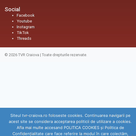
Social
Facebook
Youtube
Instagram
TikTok
Threads
© 2026
TVR Craiova
|
Toate drepturile rezervate.
Siteul tvr-craiova.ro foloseste cookies. Continuarea navigarii pe
acest site se considera acceptarea politicii de utilizare a cookies.
Afla mai multe accesand POLITICA COOKIES și Politica de
Confidenţialitate care face referire la modul în care colectăm,