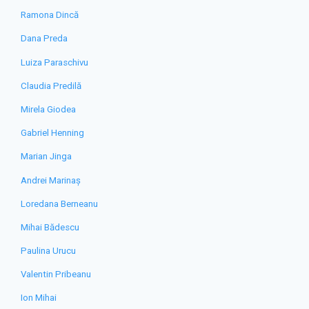
Ramona Dincă
Dana Preda
Luiza Paraschivu
Claudia Predilă
Mirela Giodea
Gabriel Henning
Marian Jinga
Andrei Marinaș
Loredana Berneanu
Mihai Bădescu
Paulina Urucu
Valentin Pribeanu
Ion Mihai