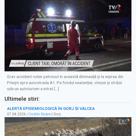
Grav accident rutier petrecut în această dimineață şi la ieșirea din
Pitești spre autostrada A1. Pe fondul neatenției, vitezei și străzii
ude un autoturism a intrat […]
Ultimele stiri:
ALERTĂ EPIDEMIOLOGICĂ ÎN GORJ ȘI VÂLCEA
07.08.2026
|
Costin Soare
| Gorj