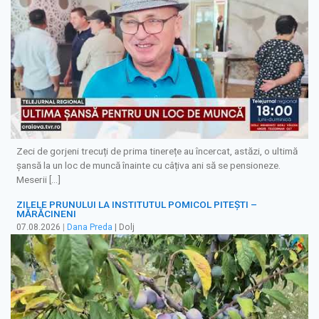
Zeci de gorjeni trecuți de prima tinerețe au încercat, astăzi, o ultimă
șansă la un loc de muncă înainte cu câțiva ani să se pensioneze.
Meserii […]
ZILELE PRUNULUI LA INSTITUTUL POMICOL PITEȘTI –
MĂRĂCINENI
07.08.2026
|
Dana Preda
| Dolj