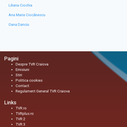
Liliana Ciochia
Ana Maria Ciocănescu
Oana Danciu
Pagini
Despre TVR Craiova
Emisiuni
Stiri
Politica cookies
Contact
Regulament General TVR Craiova
Links
TVR.ro
TVRplus.ro
TVR 2
TVR 3