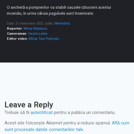
O anchetă a pompierilor va stabili cauzele izbucnirii acestui
incendiu, în urma căruia pagubele sunt însemnate.
Data: 21 noiembrie 2022
Judet:
Mehedinți
Reporter
:
Mihai Bădescu
Cameraman
:
Vasile Lolea
Editor video
:
Mihai Tavi Puținelu
Leave a Reply
Trebuie să fii
autentificat
pentru a publica un comentariu.
Acest site folosește Akismet pentru a reduce spamul.
Află cum
sunt procesate datele comentariilor tale
.