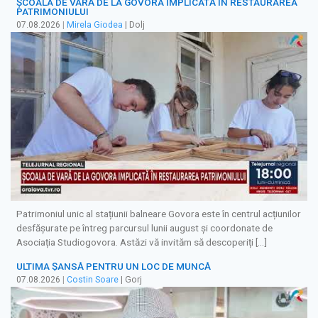
ȘCOALA DE VARĂ DE LA GOVORA IMPLICATĂ ÎN RESTAURAREA
PATRIMONIULUI
07.08.2026
|
Mirela Giodea
| Dolj
Patrimoniul unic al stațiunii balneare Govora este în centrul acțiunilor
desfășurate pe întreg parcursul lunii august și coordonate de
Asociația Studiogovora. Astăzi vă invităm să descoperiți […]
ULTIMA ȘANSĂ PENTRU UN LOC DE MUNCĂ
07.08.2026
|
Costin Soare
| Gorj