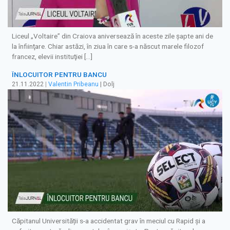
Liceul „Voltaire” din Craiova aniversează în aceste zile şapte ani de
la înfiinţare. Chiar astăzi, în ziua în care s-a născut marele filozof
francez, elevii instituţiei […]
ÎNLOCUITOR PENTRU BANCU
21.11.2022
|
Valentin Pribeanu
| Dolj
Căpitanul Universității s-a accidentat grav în meciul cu Rapid și a