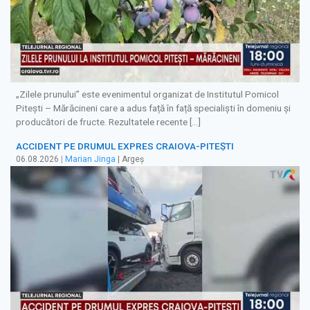
„Zilele prunului” este evenimentul organizat de Institutul Pomicol
Pitești – Mărăcineni care a adus față în față specialiști în domeniu și
producători de fructe. Rezultatele recente […]
ACCIDENT PE DRUMUL EXPRES CRAIOVA-PITEȘTI
06.08.2026
|
Marian Jinga
| Argeș