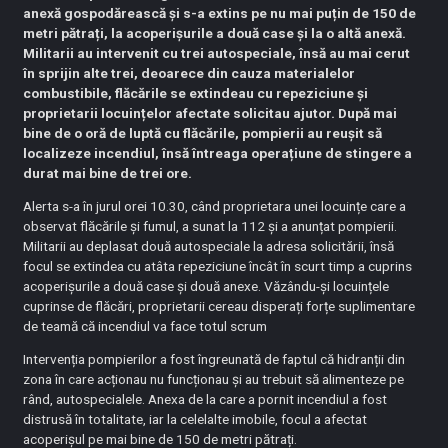
anexă gospodărească și s-a extins pe nu mai puțin de 150 de
metri pătrați, la acoperișurile a două case și la o altă anexă.
Militarii au intervenit cu trei autospeciale, însă au mai cerut
în sprijin alte trei, deoarece din cauza materialelor
combustibile, flăcările se extindeau cu repeziciune și
proprietarii locuințelor afectate solicitau ajutor. După mai
bine de o oră de luptă cu flăcările, pompierii au reușit să
localizeze incendiul, însă întreaga operațiune de stingere a
durat mai bine de trei ore.
Alerta s-a în jurul orei 10.30, când proprietara unei locuințe care a
observat flăcările și fumul, a sunat la 112 și a anunțat pompierii.
Militarii au deplasat două autospeciale la adresa solicitării, însă
focul se extindea cu atâta repeziciune încât în scurt timp a cuprins
acoperișurile a două case și două anexe. Văzându-și locuințele
cuprinse de flăcări, proprietarii cereau disperați forțe suplimentare
de teamă că incendiul va face totul scrum
Intervenția pompierilor a fost îngreunată de faptul că hidranții din
zona în care acționau nu funcționau și au trebuit să alimenteze pe
rând, autospecialele. Anexa de la care a pornit incendiul a fost
distrusă în totalitate, iar la celelalte imobile, focul a afectat
acoperișul pe mai bine de 150 de metri pătrați.