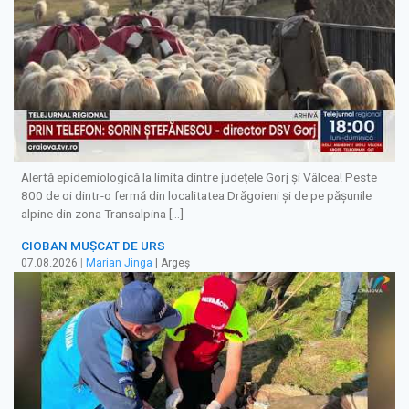
Alertă epidemiologică la limita dintre județele Gorj și Vâlcea! Peste
800 de oi dintr-o fermă din localitatea Drăgoieni și de pe pășunile
alpine din zona Transalpina […]
CIOBAN MUȘCAT DE URS
07.08.2026
|
Marian Jinga
| Argeș