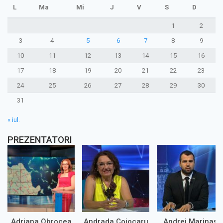
L
Ma
Mi
J
V
S
D
1
2
3
4
5
6
7
8
9
10
11
12
13
14
15
16
17
18
19
20
21
22
23
24
25
26
27
28
29
30
31
« iul.
PREZENTATORI
Adriana Obrocea
Andrada Cojocaru
Andrei Marinaș