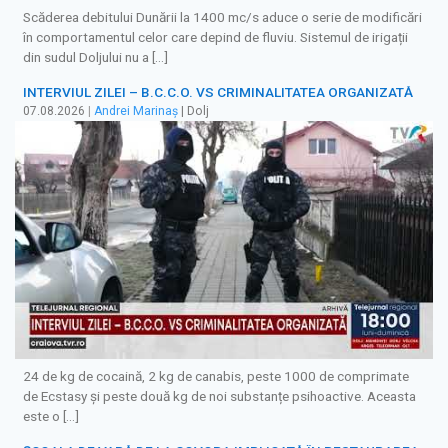
Scăderea debitului Dunării la 1400 mc/s aduce o serie de modificări
în comportamentul celor care depind de fluviu. Sistemul de irigații
din sudul Doljului nu a […]
INTERVIUL ZILEI – B.C.C.O. VS CRIMINALITATEA ORGANIZATĂ
07.08.2026
|
Andrei Marinaș
| Dolj
24 de kg de cocaină, 2 kg de canabis, peste 1000 de comprimate
de Ecstasy și peste două kg de noi substanțe psihoactive. Aceasta
este o […]