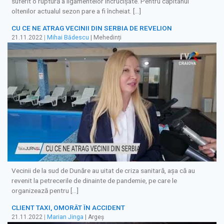
suferit o ruptură a ligamentelor încrucișate. Pentru căpitanul
oltenilor actualul sezon pare a fi încheiat. […]
CU CE NE ATRAG VECINII DIN SERBIA DE REVELION
21.11.2022
|
Mihai Bădescu
| Mehedinți
Vecinii de la sud de Dunăre au uitat de criza sanitară, așa că au
revenit la petrecerile de dinainte de pandemie, pe care le
organizează pentru […]
CLIENT TAXI, OMORÂT ÎN ACCIDENT
21.11.2022
|
Marian Jinga
| Argeș