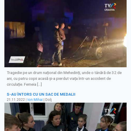
Tragedie pe un drum național din Mehedinți, unde o tânără de 32 de
ani, cu patru copii acasă și-a pierdut viața într-un accident de
circulație. Femeia […]
S-AU ÎNTORS CU UN SAC DE MEDALII
21.11.2022
|
Ion Mihai
| Dolj