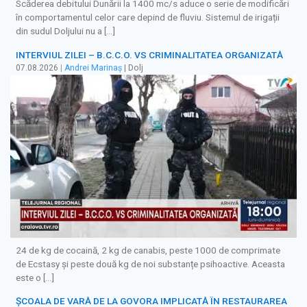
Scăderea debitului Dunării la 1400 mc/s aduce o serie de modificări
în comportamentul celor care depind de fluviu. Sistemul de irigații
din sudul Doljului nu a […]
INTERVIUL ZILEI – B.C.C.O. VS CRIMINALITATEA ORGANIZATĂ
07.08.2026
|
Andrei Marinaș
| Dolj
24 de kg de cocaină, 2 kg de canabis, peste 1000 de comprimate
de Ecstasy și peste două kg de noi substanțe psihoactive. Aceasta
este o […]
ȘCOALA DE VARĂ DE LA GOVORA IMPLICATĂ ÎN RESTAURAREA