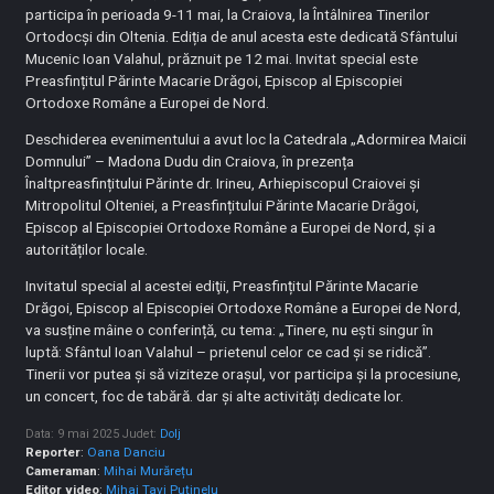
participa în perioada 9-11 mai, la Craiova, la Întâlnirea Tinerilor
Ortodocși din Oltenia. Ediția de anul acesta este dedicată Sfântului
Mucenic Ioan Valahul, prăznuit pe 12 mai. Invitat special este
Preasfințitul Părinte Macarie Drăgoi, Episcop al Episcopiei
Ortodoxe Române a Europei de Nord.
Deschiderea evenimentului a avut loc la Catedrala „Adormirea Maicii
Domnului” – Madona Dudu din Craiova, în prezența
Înaltpreasfințitului Părinte dr. Irineu, Arhiepiscopul Craiovei și
Mitropolitul Olteniei, a Preasfințitului Părinte Macarie Drăgoi,
Episcop al Episcopiei Ortodoxe Române a Europei de Nord, și a
autorităților locale.
Invitatul special al acestei ediţii, Preasfințitul Părinte Macarie
Drăgoi, Episcop al Episcopiei Ortodoxe Române a Europei de Nord,
va susține mâine o conferință, cu tema: „Tinere, nu ești singur în
luptă: Sfântul Ioan Valahul – prietenul celor ce cad și se ridică”.
Tinerii vor putea şi să viziteze orașul, vor participa şi la procesiune,
un concert, foc de tabără. dar și alte activități dedicate lor.
Data: 9 mai 2025
Judet:
Dolj
Reporter
:
Oana Danciu
Cameraman
:
Mihai Murărețu
Editor video
:
Mihai Tavi Puținelu