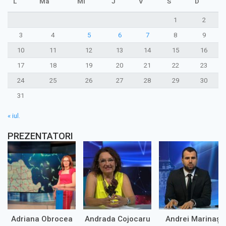
L
Ma
Mi
J
V
S
D
1
2
3
4
5
6
7
8
9
10
11
12
13
14
15
16
17
18
19
20
21
22
23
24
25
26
27
28
29
30
31
« iul.
PREZENTATORI
Adriana Obrocea
Andrada Cojocaru
Andrei Marinaș