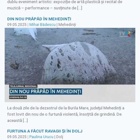
dublu eveniment artistic: expoziție de artă plastică și recital de
muzică – performance – susținute de […]
DIN NOU PRĂPĂD ÎN MEHEDINȚI
09.05.2025
|
Mihai Bădescu
| Mehedinți
La două zile de la dezastrul de la Burila Mare, judeţul Mehedinți a
fost lovit din nou de o furtună violentă, însoțită de grindină. De
această […]
FURTUNA A FĂCUT RAVAGII ŞI ÎN DOLJ
09.05.2025
|
Paulina Urucu
| Dolj