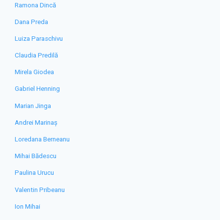
Ramona Dincă
Dana Preda
Luiza Paraschivu
Claudia Predilă
Mirela Giodea
Gabriel Henning
Marian Jinga
Andrei Marinaș
Loredana Berneanu
Mihai Bădescu
Paulina Urucu
Valentin Pribeanu
Ion Mihai