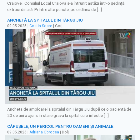
Craiovei. Consiliul Local Craiova s-a întrunit astăzi într-o ședință
extraordinară. Printre alte puncte, pe ordinea de […]
ANCHETĂ LA SPITALUL DIN TÂRGU JIU
09.05.2025
|
Costin Soare
| Gorj
Ancheta de amploare la spitalul din Târgu Jiu după ce o pacientă de
20 de ani a ajuns in stare grava la spital cu o infectie […]
CĂPUȘELE, UN PERICOL PENTRU OAMENI ȘI ANIMALE
09.05.2025
|
Adriana Obrocea
| Dolj