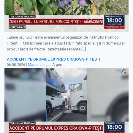
„Zilele prunului” este evenimentul organizat de Institutul Pomicol
Pitești – Mărăcineni care a adus față în față specialiști în domeniu și
producători de fructe. Rezultatele recente […]
ACCIDENT PE DRUMUL EXPRES CRAIOVA-PITEȘTI
06.08.2026
|
Marian Jinga
| Argeș