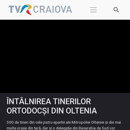
Skip
to
content
ÎNTÂLNIREA TINERILOR
ORTODOCȘI DIN OLTENIA
300 de tineri din cele patru eparhii ale Mitropoliei Olteniei și din mai
multe orașe din țară, dar și o delegație din Basarabia de Sud vor