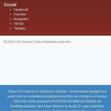
Social
Facebook
Youtube
Instagram
TikTok
Threads
© 2026
TVR Craiova
|
Toate drepturile rezervate.
Siteul tvr-craiova.ro foloseste cookies. Continuarea navigarii pe
acest site se considera acceptarea politicii de utilizare a cookies.
Afla mai multe accesand POLITICA COOKIES și Politica de
Confidenţialitate care face referire la modul în care colectăm,