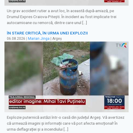
Un grav accident rutier a avut loc, în această după-amiază, pe
Drumul Expres Craiova-Pitești. În incident au fost implicate trei
autocamioane cu remorcă, dintre care unul […]
ÎN STARE CRITICĂ, ÎN URMA UNEI EXPLOZII
06.08.2026
|
Marian Jinga
| Argeș
Explozie puternică astăzi într-o casă din județul Argeș. Vă avertizez
că urmează imagini și informații care vă pot afecta emoțional! În
urma deflagrației și a incendiului […]