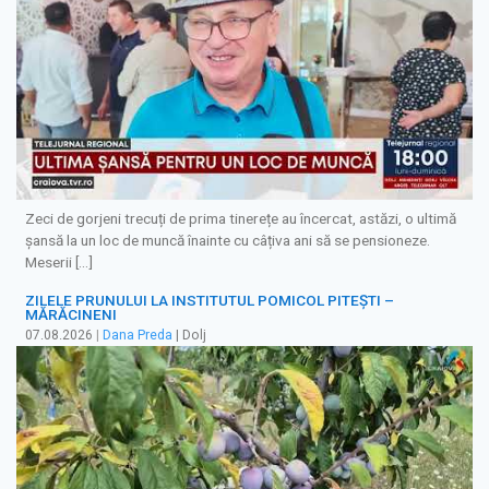
Zeci de gorjeni trecuți de prima tinerețe au încercat, astăzi, o ultimă
șansă la un loc de muncă înainte cu câțiva ani să se pensioneze.
Meserii […]
ZILELE PRUNULUI LA INSTITUTUL POMICOL PITEȘTI –
MĂRĂCINENI
07.08.2026
|
Dana Preda
| Dolj