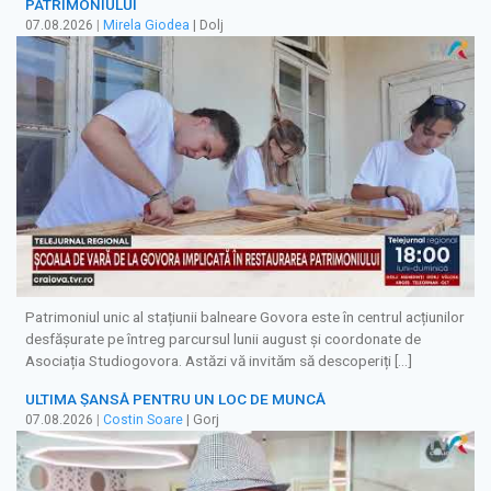
PATRIMONIULUI
07.08.2026
|
Mirela Giodea
| Dolj
Patrimoniul unic al stațiunii balneare Govora este în centrul acțiunilor
desfășurate pe întreg parcursul lunii august și coordonate de
Asociația Studiogovora. Astăzi vă invităm să descoperiți […]
ULTIMA ȘANSĂ PENTRU UN LOC DE MUNCĂ
07.08.2026
|
Costin Soare
| Gorj