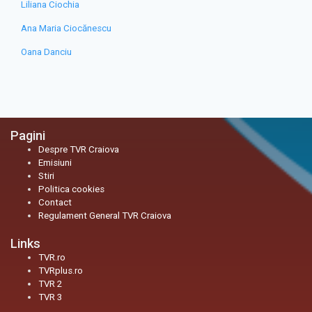
Liliana Ciochia
Ana Maria Ciocănescu
Oana Danciu
Pagini
Despre TVR Craiova
Emisiuni
Stiri
Politica cookies
Contact
Regulament General TVR Craiova
Links
TVR.ro
TVRplus.ro
TVR 2
TVR 3