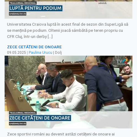
Universitatea Craiova luptă în acest final de sezon din SuperLigă să
se mențină pe podium. Oltenii joacă sâmbătă pe teren propriu cu
CFR Cluj, într-un derby […]
ZECE CETĂȚENI DE ONOARE
09.05.2025
|
Paulina Urucu
| Dolj
Zece sportivi români au devenit astăzi cetățeni de onoare ai