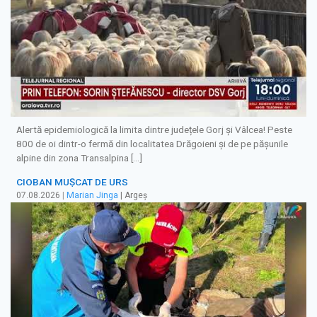
Alertă epidemiologică la limita dintre județele Gorj și Vâlcea! Peste
800 de oi dintr-o fermă din localitatea Drăgoieni și de pe pășunile
alpine din zona Transalpina […]
CIOBAN MUȘCAT DE URS
07.08.2026
|
Marian Jinga
| Argeș