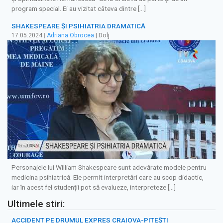
program special. Ei au vizitat câteva dintre […]
SHAKESPEARE ȘI PSIHIATRIA DRAMATICĂ
17.05.2024
|
Adriana Obrocea
| Dolj
Personajele lui William Shakespeare sunt adevărate modele pentru
medicina psihiatrică. Ele permit interpretări care au scop didactic,
iar în acest fel studenții pot să evalueze, interpreteze […]
Ultimele stiri:
ACCIDENT PE DRUMUL EXPRES CRAIOVA-PITEȘTI