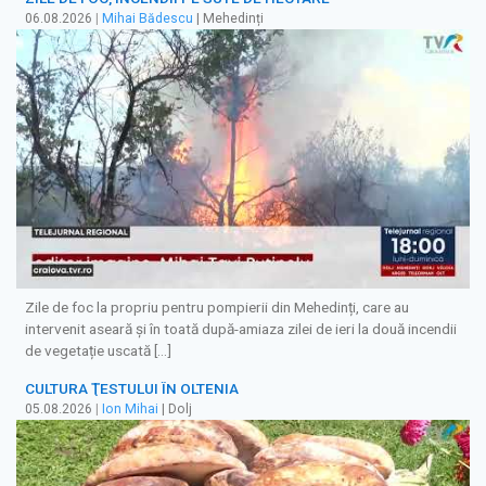
06.08.2026
|
Mihai Bădescu
| Mehedinți
Zile de foc la propriu pentru pompierii din Mehedinți, care au
intervenit aseară și în toată după-amiaza zilei de ieri la două incendii
de vegetație uscată […]
CULTURA ŢESTULUI ÎN OLTENIA
05.08.2026
|
Ion Mihai
| Dolj