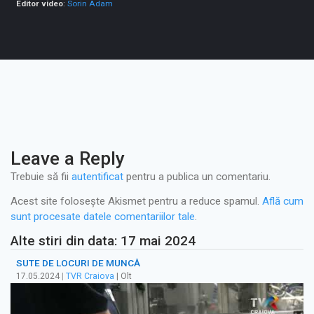
Editor video
:
Sorin Adam
Leave a Reply
Trebuie să fii
autentificat
pentru a publica un comentariu.
Acest site folosește Akismet pentru a reduce spamul.
Află cum
sunt procesate datele comentariilor tale
.
Alte stiri din data: 17 mai 2024
SUTE DE LOCURI DE MUNCĂ
17.05.2024
|
TVR Craiova
| Olt