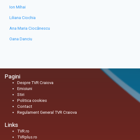
Ion Mihai
Liliana Ciochia
Ana Maria Ciocănescu
Oana Danciu
Pagini
Despre TVR Craiova
Emisiuni
Stiri
Politica cookies
Contact
Regulament General TVR Craiova
Links
TVR.ro
TVRplus.ro