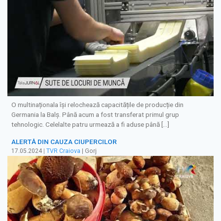
O multinaționala își relochează capacitățile de producție din
Germania la Balș. Până acum a fost transferat primul grup
tehnologic. Celelalte patru urmează a fi aduse până […]
ALERTĂ DIN CAUZA CIUPERCILOR
17.05.2024
|
TVR Craiova
| Gorj