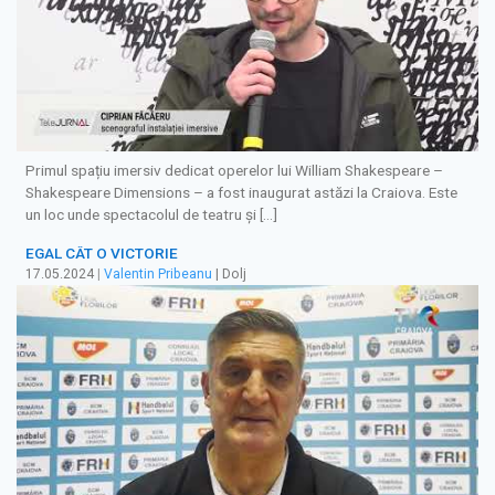
Primul spațiu imersiv dedicat operelor lui William Shakespeare –
Shakespeare Dimensions – a fost inaugurat astăzi la Craiova. Este
un loc unde spectacolul de teatru și […]
EGAL CÂT O VICTORIE
17.05.2024
|
Valentin Pribeanu
| Dolj