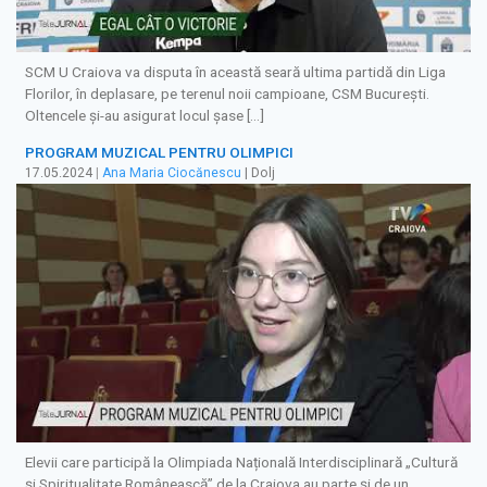
SCM U Craiova va disputa în această seară ultima partidă din Liga
Florilor, în deplasare, pe terenul noii campioane, CSM București.
Oltencele și-au asigurat locul șase […]
PROGRAM MUZICAL PENTRU OLIMPICI
17.05.2024
|
Ana Maria Ciocănescu
| Dolj
Elevii care participă la Olimpiada Națională Interdisciplinară „Cultură
și Spiritualitate Românească” de la Craiova au parte şi de un