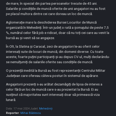
de mare, în special din partea persoanelor trecute de 45 ani.
Salariile și condițiile de muncă oferite de unii angajatori nu au fost
pe placul multora dintre cei care doreau un loc de muncă.
Aglomerație mare la deschiderea Bursei Locurilor de Muncă
organizată în Mehedinți. Într-un județ o rată a șomajului de peste 7,5
%, numărul celor fără job e ridicat, doar că nu toți cei care au venit la
bursă au și venit să se angajeze.
În Olt, la Slatina și Caracal, zeci de angajatori le-au oferit celor
interesați sute de locuri de muncă, din domenii diverse. Cu toate
aceste, foarte puțini participanți și-au depus CV-ul, mulți declarându-
se nemulțumiți de salariile oferite sau condițiile de muncă.
O prezență inedită la Bursă au fost reprezentanții Centrului Militar
Județean care ofereau câteva posturi în sistemul de apărare.
Angajatorii prezenți s-au arătat dezamăgiți de lipsa de interes a
celor fără un loc de muncă care s-au prezentat la Bursă. Ei au
susținut că majoritatea sunt interesați doar să primească viza
lunară.
Data: 17 mai 2024
Judet:
Mehedinți
Reporter
:
Mihai Bădescu