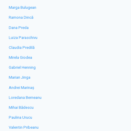
Marga Bulugean
Ramona Dincă
Dana Preda
Luiza Paraschivu
Claudia Predilă
Mirela Giodea
Gabriel Henning
Marian Jinga
Andrei Marinaș
Loredana Berneanu
Mihai Bădescu
Paulina Urucu
Valentin Pribeanu