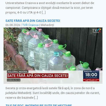
Universitatea Craiova a avut evoluții oscilante în acest debut de
campionat. Campioana a cîștigat două meciuri la scor, pe teren
propriu, 4-0 cu UTA și 4-0 […]
SATE FĂRĂ APĂ DIN CAUZA SECETEI
06.08.2026
|
TVR Craiova
| Mehedinți
Seceta și criza energetică lasă satele fără apă, în zona de nord a
județului Mehedinți. Sunt localități unde, din cauza penelor de curent,
rezerva din bazinele […]
ZILE DE FOC, INCENDII PE SUTE DE HECTARE