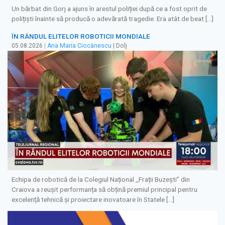
Un bărbat din Gorj a ajuns în arestul poliției după ce a fost oprit de
polițiști înainte să producă o adevărată tragedie. Era atât de beat […]
ÎN RÂNDUL ELITELOR ROBOTICII MONDIALE
05.08.2026
|
Ana Maria Ciocănescu
| Dolj
Echipa de robotică de la Colegiul Național ,,Frații Buzești” din
Craiova a reușit performanța să obțină premiul principal pentru
excelență tehnică și proiectare inovatoare în Statele […]