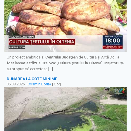
Un proiect ambiţios al Centrului Judeţean de Cultură şi Artă Dolj a
fost lansat astăzi la Craiova: „Cultura ţestului în Oltenia”. Iniţiatorii şi-
au propus să cerceteze […]
DUNĂREA LA COTE MINIME
05.08.2026
|
Cosmin Doriță
| Gorj