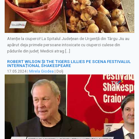
Atenție la ciuperci! La Spitalul Județean de Urgență din Târgu Jiu au
apărut deja primele persoane intoxicate cu ciuperci culese din
pădurile din județ. Medicii atrag […]
ROBERT WILSON ȘI THE TIGERS LILLIES PE SCENA FESTIVALUL
INTERNAȚIONAL SHAKESPEARE
17.05.2024
|
Mirela Giodea
| Dolj