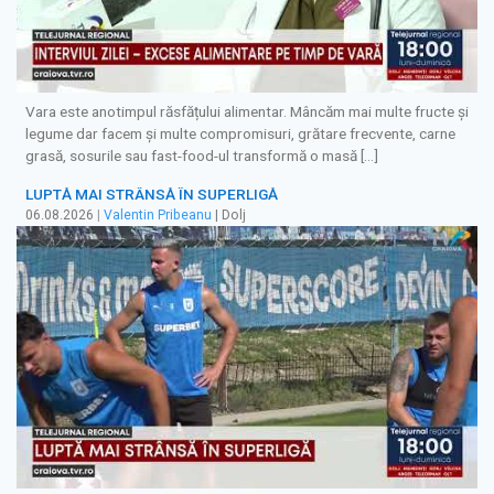
Vara este anotimpul răsfățului alimentar. Mâncăm mai multe fructe și
legume dar facem și multe compromisuri, grătare frecvente, carne
grasă, sosurile sau fast-food-ul transformă o masă […]
LUPTĂ MAI STRÂNSĂ ÎN SUPERLIGĂ
06.08.2026
|
Valentin Pribeanu
| Dolj