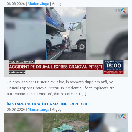
06.08.2026
|
Marian Jinga
| Argeș
Un grav accident rutier a avut loc, în această după-amiază, pe
Drumul Expres Craiova-Pitești. În incident au fost implicate trei
autocamioane cu remorcă, dintre care unul […]
ÎN STARE CRITICĂ, ÎN URMA UNEI EXPLOZII
06.08.2026
|
Marian Jinga
| Argeș