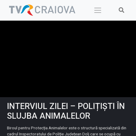
Skip
to
content
INTERVIUL ZILEI – POLIȚIȘTI ÎN
SLUJBA ANIMALELOR
Biroul pentru Protecția Animalelor este o structură specializată din
cadrul Inspectoratului de Poliție Județean Dolj care se ocupă cu