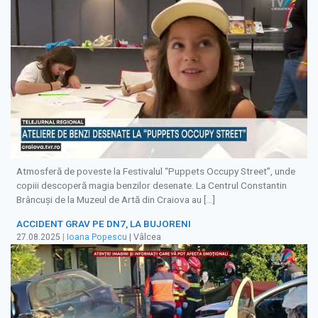
Atmosferă de poveste la Festivalul “Puppets Occupy Street”, unde
copiii descoperă magia benzilor desenate. La Centrul Constantin
Brâncuşi de la Muzeul de Artă din Craiova au […]
ACCIDENT GRAV PE DN7, LA BUJORENI
27.08.2025
|
Ioana Popescu
| Vâlcea