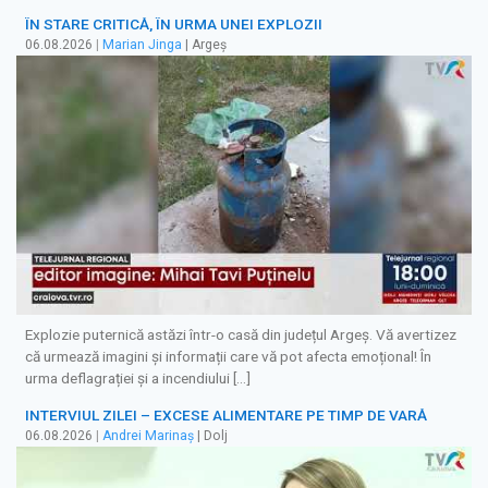
ÎN STARE CRITICĂ, ÎN URMA UNEI EXPLOZII
06.08.2026
|
Marian Jinga
| Argeș
Explozie puternică astăzi într-o casă din județul Argeș. Vă avertizez
că urmează imagini și informații care vă pot afecta emoțional! În
urma deflagrației și a incendiului […]
INTERVIUL ZILEI – EXCESE ALIMENTARE PE TIMP DE VARĂ
06.08.2026
|
Andrei Marinaș
| Dolj