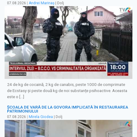
07.08.2026
|
Andrei Marinaș
| Dolj
24 de kg de cocaină, 2 kg de canabis, peste 1000 de comprimate
de Ecstasy și peste două kg de noi substanțe psihoactive. Aceasta
este o […]
ȘCOALA DE VARĂ DE LA GOVORA IMPLICATĂ ÎN RESTAURAREA
PATRIMONIULUI
07.08.2026
|
Mirela Giodea
| Dolj