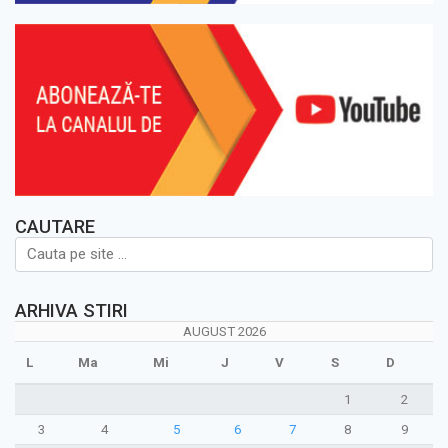
CAUTARE
ARHIVA STIRI
AUGUST 2026
L
Ma
Mi
J
V
S
D
1
2
3
4
5
6
7
8
9