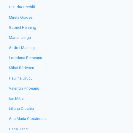
Claudia Predilă
Mirela Giodea
Gabriel Henning
Marian Jinga
Andrei Marinaș
Loredana Berneanu
Mihai Bădescu
Paulina Urucu
Valentin Pribeanu
Ion Mihai
Liliana Ciochia
Ana Maria Ciocănescu
Oana Danciu