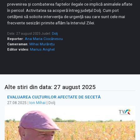
prevenirea și combaterea faptelor ilegale ce implică animalele aflate
în pericol. Activitatea sa acoperă întreg județul Dolj. Cum pot
cetăţenii să solicite intervenţia de urgenţă sau care sunt cele mai
frecvente sesizări primite aflăm la Interviul Zilei.
Data: 27 august 2025
Judet:
Dolj
Reporter
:
Ana Maria Ciocănescu
Cameraman
:
Mihai Murărețu
Editor video
:
Marius Anghel
Alte stiri din data: 27 august 2025
EVALUAREA CULTURILOR AFECTATE DE SECETĂ
27.08.2025
|
Ion Mihai
| Dolj