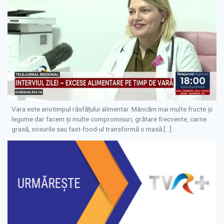
Vara este anotimpul răsfățului alimentar. Mâncăm mai multe fructe și
legume dar facem și multe compromisuri, grătare frecvente, carne
grasă, sosurile sau fast-food-ul transformă o masă […]