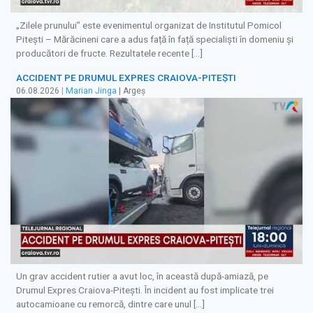
„Zilele prunului” este evenimentul organizat de Institutul Pomicol
Pitești – Mărăcineni care a adus față în față specialiști în domeniu și
producători de fructe. Rezultatele recente […]
ACCIDENT PE DRUMUL EXPRES CRAIOVA-PITEȘTI
06.08.2026
|
Marian Jinga
| Argeș
Un grav accident rutier a avut loc, în această după-amiază, pe
Drumul Expres Craiova-Pitești. În incident au fost implicate trei
autocamioane cu remorcă, dintre care unul […]