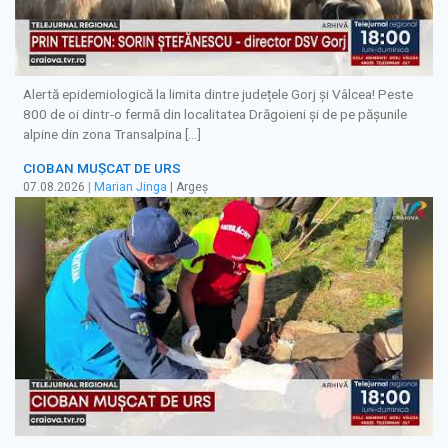
Alertă epidemiologică la limita dintre județele Gorj și Vâlcea! Peste
800 de oi dintr-o fermă din localitatea Drăgoieni și de pe pășunile
alpine din zona Transalpina […]
CIOBAN MUȘCAT DE URS
07.08.2026
|
Marian Jinga
| Argeș