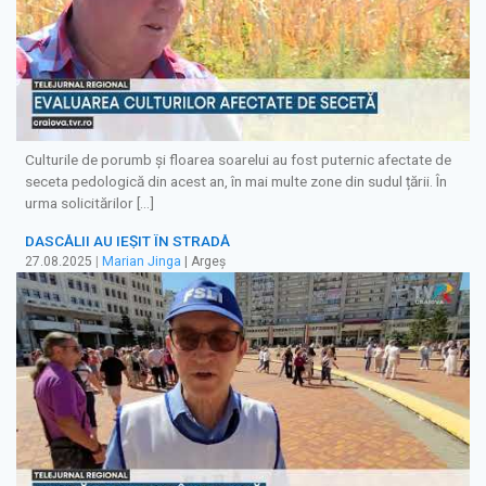
Culturile de porumb şi floarea soarelui au fost puternic afectate de
seceta pedologică din acest an, în mai multe zone din sudul țării. În
urma solicitărilor […]
DASCĂLII AU IEȘIT ÎN STRADĂ
27.08.2025
|
Marian Jinga
| Argeș