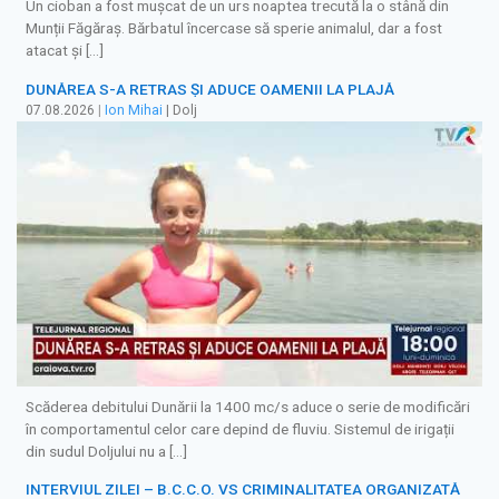
Un cioban a fost mușcat de un urs noaptea trecută la o stână din
Munții Făgăraș. Bărbatul încercase să sperie animalul, dar a fost
atacat și […]
DUNĂREA S-A RETRAS ŞI ADUCE OAMENII LA PLAJĂ
07.08.2026
|
Ion Mihai
| Dolj
Scăderea debitului Dunării la 1400 mc/s aduce o serie de modificări
în comportamentul celor care depind de fluviu. Sistemul de irigații
din sudul Doljului nu a […]
INTERVIUL ZILEI – B.C.C.O. VS CRIMINALITATEA ORGANIZATĂ