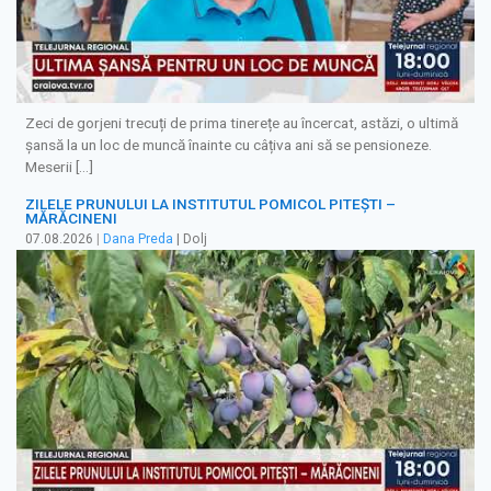
Zeci de gorjeni trecuți de prima tinerețe au încercat, astăzi, o ultimă
șansă la un loc de muncă înainte cu câțiva ani să se pensioneze.
Meserii […]
ZILELE PRUNULUI LA INSTITUTUL POMICOL PITEȘTI –
MĂRĂCINENI
07.08.2026
|
Dana Preda
| Dolj