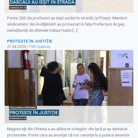
Peste 200 de profesori au ieșit astăzi în stradă, la Pitești. Membrii
sindicatelor din învățământ au protestat în fața Prefecturii Argeș,
nemulțumiți de ultimele măsuri luate […]
PROTESTE ÎN JUSTIȚIE
27.08.2025
|
TVR Craiova
Magistrații din Oltenia s-au alăturat colegilor din țară și au demarat
protestele. Primii care au anunțat că vor renunța la a judeca anumite