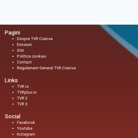
Pagini
Despre TVR Craiova
Emisiuni
Stiri
Politica cookies
Contact
Regulament General TVR Craiova
Links
TVR.ro
TVRplus.ro
TVR 2
TVR 3
Social
Facebook
Youtube
Instagram