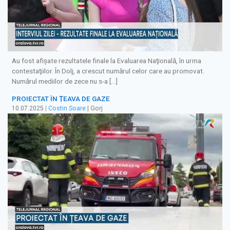
Au fost afişate rezultatele finale la Evaluarea Naţională, în urma
contestaţiilor. În Dolj, a crescut numărul celor care au promovat.
Numărul mediilor de zece nu s-a […]
PROIECTAT ÎN ȚEAVA DE GAZE
10.07.2025
|
Costin Soare
| Gorj