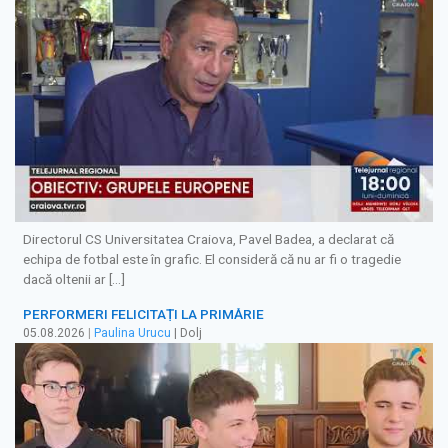
Directorul CS Universitatea Craiova, Pavel Badea, a declarat că
echipa de fotbal este în grafic. El consideră că nu ar fi o tragedie
dacă oltenii ar […]
PERFORMERI FELICITAȚI LA PRIMĂRIE
05.08.2026
|
Paulina Urucu
| Dolj