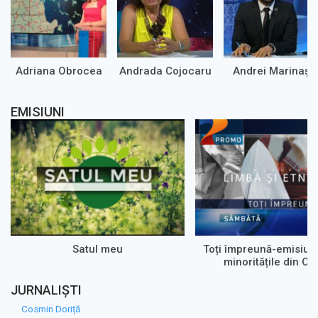
Adriana Obrocea
Andrada Cojocaru
Andrei Marinaș
EMISIUNI
Satul meu
Toți împreună-emisiun
minoritățile din Olt
JURNALIȘTI
Cosmin Doriță