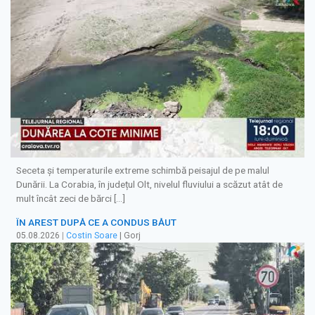
Seceta și temperaturile extreme schimbă peisajul de pe malul
Dunării. La Corabia, în județul Olt, nivelul fluviului a scăzut atât de
mult încât zeci de bărci […]
ÎN AREST DUPĂ CE A CONDUS BĂUT
05.08.2026
|
Costin Soare
| Gorj