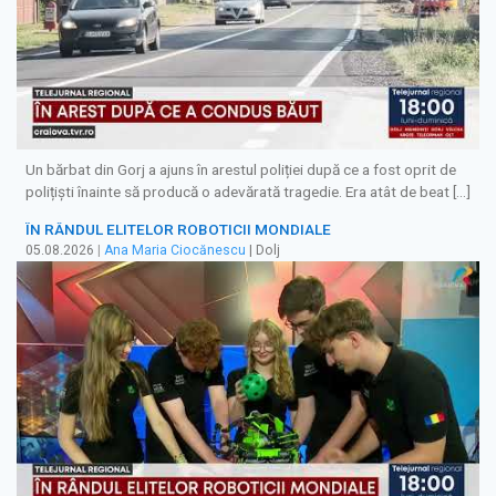
Un bărbat din Gorj a ajuns în arestul poliției după ce a fost oprit de
polițiști înainte să producă o adevărată tragedie. Era atât de beat […]
ÎN RÂNDUL ELITELOR ROBOTICII MONDIALE
05.08.2026
|
Ana Maria Ciocănescu
| Dolj