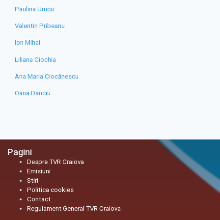
Paulina Urucu
Valentin Pribeanu
Ion Mihai
Liliana Ciochia
Ana Maria Ciocănescu
Oana Danciu
Pagini
Despre TVR Craiova
Emisiuni
Stiri
Politica cookies
Contact
Regulament General TVR Craiova