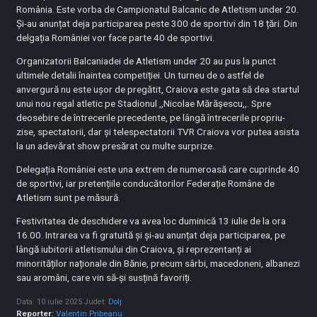
România. Este vorba de Campionatul Balcanic de Atletism under 20.
Și-au anunțat deja participarea peste 300 de sportivi din 18 țări. Din
delgația României vor face parte 40 de sportivi.
Organizatorii Balcaniadei de Atletism under 20 au pus la punct
ultimele detalii înaintea competiției. Un turneu de o astfel de
anvergură nu este ușor de pregătit, Craiova este gata să dea startul
unui nou regal atletic pe Stadionul ,,Nicolae Mărășescu,,. Spre
deosebire de întrecerile precedente, pe lângă întrecerile propriu-
zise, spectatorii, dar și telespectatorii TVR Craiova vor putea asista
la un adevărat show presărat cu multe surprize.
Delegația României este una extrem de numeroasă care cuprinde 40
de sportivi, iar pretențiile conducătorilor Federație Române de
Atletism sunt pe măsură.
Festivitatea de deschidere va avea loc duminică 13 iulie de la ora
16.00. Intrarea va fi gratuită și și-au anunțat deja participarea, pe
lângă iubitorii atletismului din Craiova, și reprezentanți ai
minorităților naționale din Bănie, precum sârbi, macedoneni, albanezi
sau aromâni, care vin să-și susțină favoriți.
Data: 10 iulie 2025
Judet:
Dolj
Reporter
:
Valentin Pribeanu