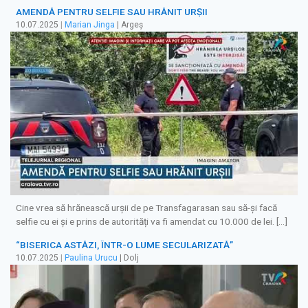
AMENDĂ PENTRU SELFIE SAU HRĂNIT URȘII
10.07.2025
|
Marian Jinga
| Argeș
Cine vrea să hrănească urșii de pe Transfagarasan sau să-și facă
selfie cu ei și e prins de autorități va fi amendat cu 10.000 de lei. […]
“BISERICA ASTĂZI, ÎNTR-O LUME SECULARIZATĂ”
10.07.2025
|
Paulina Urucu
| Dolj