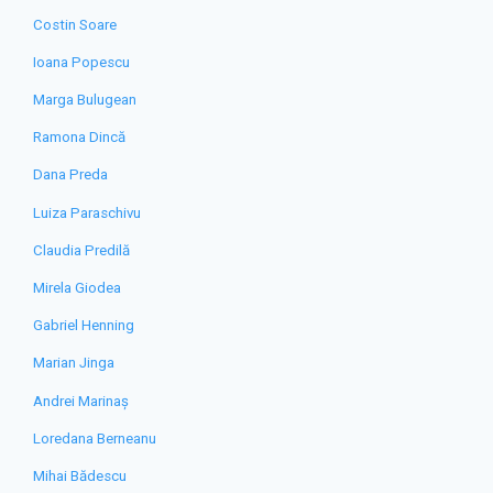
Costin Soare
Ioana Popescu
Marga Bulugean
Ramona Dincă
Dana Preda
Luiza Paraschivu
Claudia Predilă
Mirela Giodea
Gabriel Henning
Marian Jinga
Andrei Marinaș
Loredana Berneanu
Mihai Bădescu