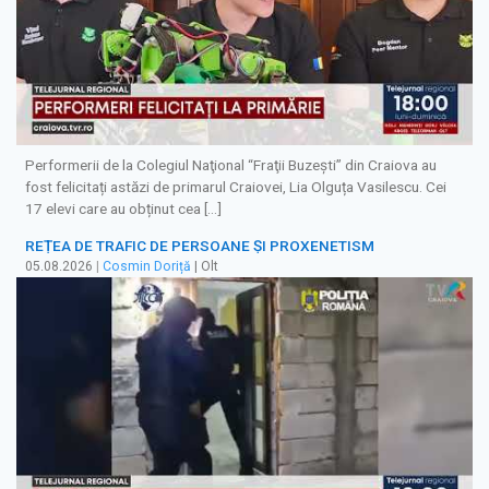
Performerii de la Colegiul Naţional “Fraţii Buzeşti” din Craiova au
fost felicitați astăzi de primarul Craiovei, Lia Olguța Vasilescu. Cei
17 elevi care au obținut cea […]
REȚEA DE TRAFIC DE PERSOANE ȘI PROXENETISM
05.08.2026
|
Cosmin Doriță
| Olt