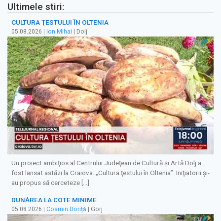
Ultimele stiri:
CULTURA ŢESTULUI ÎN OLTENIA
05.08.2026
|
Ion Mihai
| Dolj
Un proiect ambiţios al Centrului Judeţean de Cultură şi Artă Dolj a
fost lansat astăzi la Craiova: „Cultura ţestului în Oltenia”. Iniţiatorii şi-
au propus să cerceteze […]
DUNĂREA LA COTE MINIME
05.08.2026
|
Cosmin Doriță
| Gorj