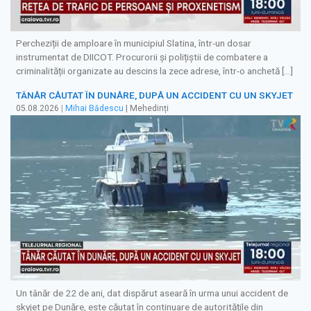
Percheziții de amploare în municipiul Slatina, într-un dosar
instrumentat de DIICOT. Procurorii și polițiștii de combatere a
criminalității organizate au descins la zece adrese, într-o anchetă […]
TÂNĂR CĂUTAT ÎN DUNĂRE, DUPĂ UN ACCIDENT CU UN SKYJET
05.08.2026
|
Mihai Bădescu
| Mehedinți
Un tânăr de 22 de ani, dat dispărut aseară în urma unui accident de
skyjet pe Dunăre, este căutat în continuare de autoritățile din