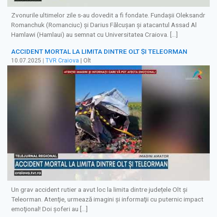
Zvonurile ultimelor zile s-au dovedit a fi fondate. Fundașii Oleksandr
Romanchuk (Romanciuc) și Darius Fălcușan și atacantul Assad Al
Hamlawi (Hamlaui) au semnat cu Universitatea Craiova. […]
ACCIDENT MORTAL LA LIMITA DINTRE OLT ȘI TELEORMAN
10.07.2025
|
TVR Craiova
| Olt
Un grav accident rutier a avut loc la limita dintre județele Olt și
Teleorman. Atenţie, urmează imagini şi informaţii cu puternic impact
emoţional! Doi şoferi au […]