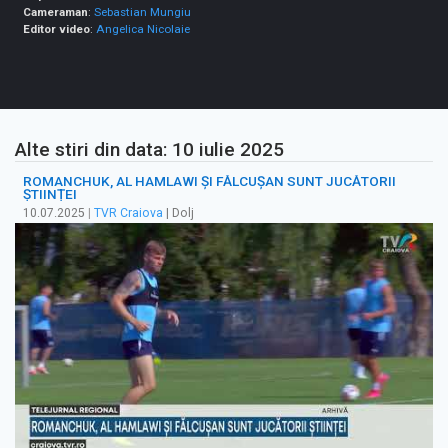
Cameraman
:
Sebastian Mungiu
Editor video
:
Angelica Nicolaie
Alte stiri din data: 10 iulie 2025
ROMANCHUK, AL HAMLAWI ȘI FĂLCUȘAN SUNT JUCĂTORII
ȘTIINȚEI
10.07.2025
|
TVR Craiova
| Dolj