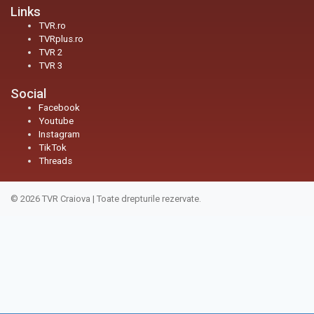
Links
TVR.ro
TVRplus.ro
TVR 2
TVR 3
Social
Facebook
Youtube
Instagram
TikTok
Threads
© 2026
TVR Craiova
|
Toate drepturile rezervate.