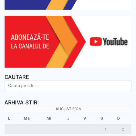
CAUTARE
ARHIVA STIRI
AUGUST 2026
L
Ma
Mi
J
V
S
D
1
2