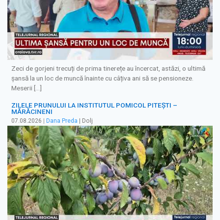
Zeci de gorjeni trecuți de prima tinerețe au încercat, astăzi, o ultimă
șansă la un loc de muncă înainte cu câțiva ani să se pensioneze.
Meserii […]
ZILELE PRUNULUI LA INSTITUTUL POMICOL PITEȘTI –
MĂRĂCINENI
07.08.2026
|
Dana Preda
| Dolj