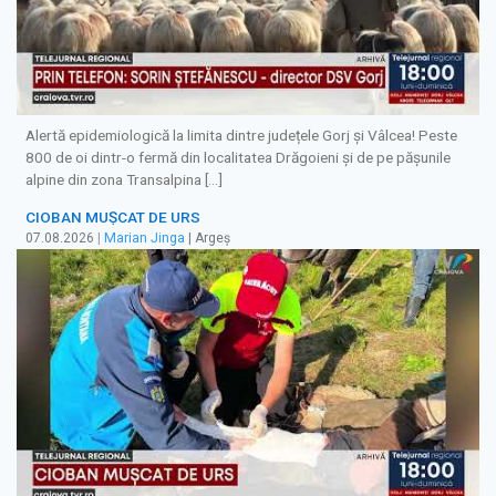
Alertă epidemiologică la limita dintre județele Gorj și Vâlcea! Peste
800 de oi dintr-o fermă din localitatea Drăgoieni și de pe pășunile
alpine din zona Transalpina […]
CIOBAN MUȘCAT DE URS
07.08.2026
|
Marian Jinga
| Argeș