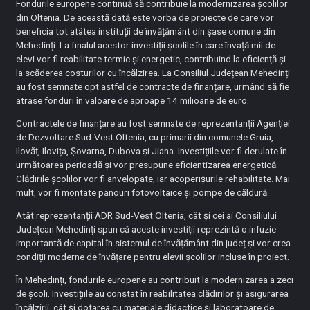
Fondurile europene continuă să contribuie la modernizarea școlilor
din Oltenia. De această dată este vorba de proiecte de care vor
beneficia tot atâtea instituții de învățământ din șase comune din
Mehedinți. La finalul acestor investiții școlile în care învață mii de
elevi vor fi reabilitate termic și energetic, contribuind la eficiență și
la scăderea costurilor cu încălzirea. La Consiliul Județean Mehedinți
au fost semnate opt astfel de contracte de finanțare, urmând să fie
atrase fonduri în valoare de aproape 14 milioane de euro.
Contractele de finanțare au fost semnate de reprezentanții Agenției
de Dezvoltare Sud-Vest Oltenia, cu primarii din comunele Gruia,
Ilovăț, Ilovița, Șovarna, Dubova și Jiana. Investițiile vor fi derulate în
următoarea perioadă și vor presupune eficientizarea energetică.
Clădirile școlilor vor fi anvelopate, iar acoperișurile rehabilitate. Mai
mult, vor fi montate panouri fotovoltaice și pompe de căldură.
Atât reprezentanții ADR Sud-Vest Oltenia, cât și cei ai Consiliului
Județean Mehedinți spun că aceste investiții reprezintă o infuzie
importantă de capital în sistemul de învățământ din județ și vor crea
condiții moderne de învățare pentru elevii școlilor incluse în proiect.
În Mehedinți, fondurile europene au contribuit la modernizarea a zeci
de școli. Investițiile au constat în reabilitatea clădirilor și asigurarea
încălzirii, cât și dotarea cu materiale didactice și laboratoare de