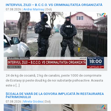
INTERVIUL ZILEI – B.C.C.O. VS CRIMINALITATEA ORGANIZATĂ
07.08.2026
|
Andrei Marinaș
| Dolj
24 de kg de cocaină, 2 kg de canabis, peste 1000 de comprimate
de Ecstasy și peste două kg de noi substanțe psihoactive. Aceasta
este o […]
ȘCOALA DE VARĂ DE LA GOVORA IMPLICATĂ ÎN RESTAURAREA
PATRIMONIULUI
07.08.2026
|
Mirela Giodea
| Dolj