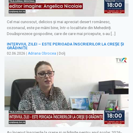
Cel mai cunoscut, delicios și mai apreciat desert românesc,
cozonacul, este pe mâini bine, într-o localitate din Mehedinți.
Douăsprezece gospodine, care de care mai pricepute, s-au […]
INTERVIUL ZILEI – ESTE PERIOADA ÎNSCRIERILOR LA CREȘE ȘI
GRĂDINIȚE
02.06.2026
|
Adriana Obrocea
| Dolj
Au început înscrierile la creșe și grădinițe pentru anul școlar 2026-