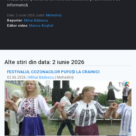
informatică.
Data: 2 iunie 2026
Judet:
Mehedinți
Reporter
:
Mihai Bădescu
Editor video
:
Marius Anghel
Alte stiri din data: 2 iunie 2026
FESTIVALUL COZONACILOR PUFOȘI LA CRAINICI
02.06.2026
|
Mihai Bădescu
| Mehedinți