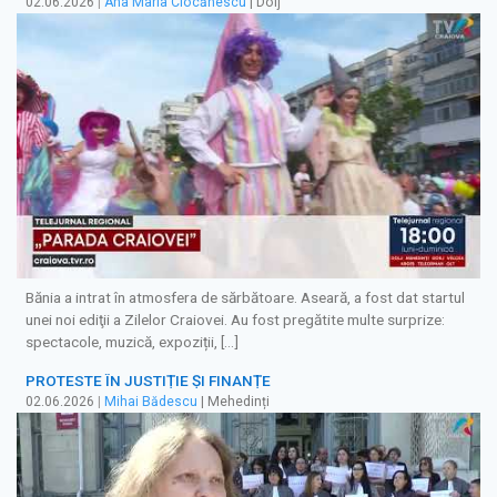
02.06.2026
|
Ana Maria Ciocănescu
| Dolj
Bănia a intrat în atmosfera de sărbătoare. Aseară, a fost dat startul
unei noi ediţii a Zilelor Craiovei. Au fost pregătite multe surprize:
spectacole, muzică, expoziții, […]
PROTESTE ÎN JUSTIȚIE ȘI FINANȚE
02.06.2026
|
Mihai Bădescu
| Mehedinți