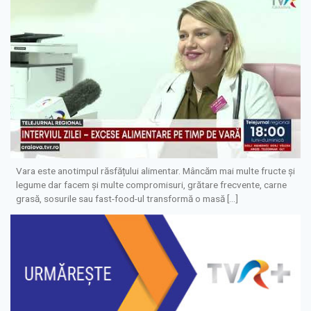
Vara este anotimpul răsfățului alimentar. Mâncăm mai multe fructe și
legume dar facem și multe compromisuri, grătare frecvente, carne
grasă, sosurile sau fast-food-ul transformă o masă […]