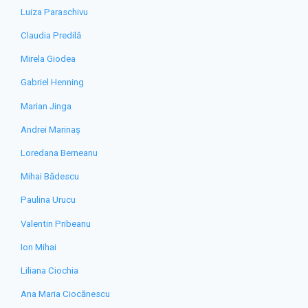
Luiza Paraschivu
Claudia Predilă
Mirela Giodea
Gabriel Henning
Marian Jinga
Andrei Marinaș
Loredana Berneanu
Mihai Bădescu
Paulina Urucu
Valentin Pribeanu
Ion Mihai
Liliana Ciochia
Ana Maria Ciocănescu