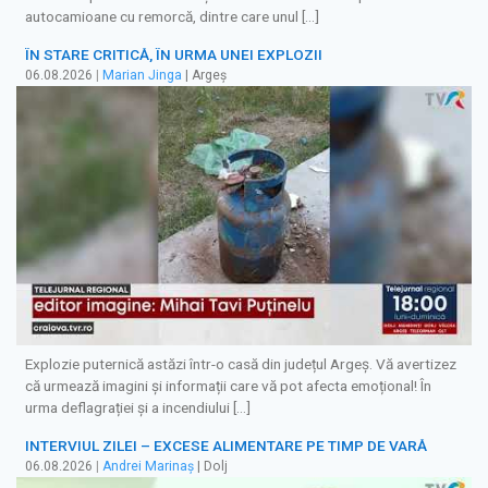
autocamioane cu remorcă, dintre care unul […]
ÎN STARE CRITICĂ, ÎN URMA UNEI EXPLOZII
06.08.2026
|
Marian Jinga
| Argeș
Explozie puternică astăzi într-o casă din județul Argeș. Vă avertizez
că urmează imagini și informații care vă pot afecta emoțional! În
urma deflagrației și a incendiului […]
INTERVIUL ZILEI – EXCESE ALIMENTARE PE TIMP DE VARĂ
06.08.2026
|
Andrei Marinaș
| Dolj