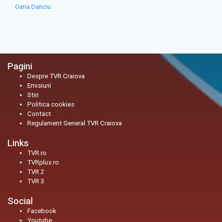
Oana Danciu
Pagini
Despre TVR Craiova
Emisiuni
Stiri
Politica cookies
Contact
Regulament General TVR Craiova
Links
TVR.ro
TVRplus.ro
TVR 2
TVR 3
Social
Facebook
Youtube