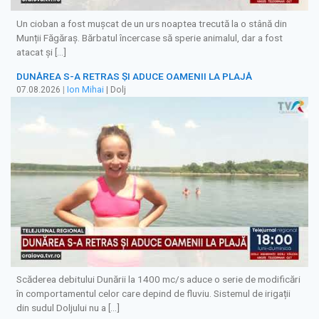
Un cioban a fost mușcat de un urs noaptea trecută la o stână din
Munții Făgăraș. Bărbatul încercase să sperie animalul, dar a fost
atacat și […]
DUNĂREA S-A RETRAS ŞI ADUCE OAMENII LA PLAJĂ
07.08.2026
|
Ion Mihai
| Dolj
Scăderea debitului Dunării la 1400 mc/s aduce o serie de modificări
în comportamentul celor care depind de fluviu. Sistemul de irigații
din sudul Doljului nu a […]