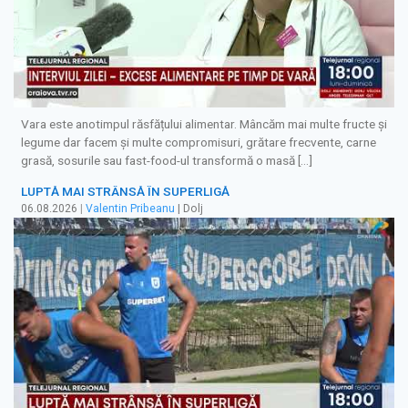
Vara este anotimpul răsfățului alimentar. Mâncăm mai multe fructe și
legume dar facem și multe compromisuri, grătare frecvente, carne
grasă, sosurile sau fast-food-ul transformă o masă […]
LUPTĂ MAI STRÂNSĂ ÎN SUPERLIGĂ
06.08.2026
|
Valentin Pribeanu
| Dolj