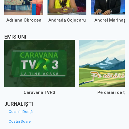
Adriana Obrocea
Andrada Cojocaru
Andrei Marinaș
EMISIUNI
Caravana TVR3
Pe cărări de ța
JURNALIȘTI
Cosmin Doriță
Costin Soare