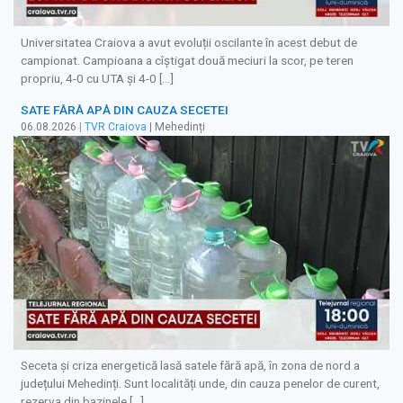
Universitatea Craiova a avut evoluții oscilante în acest debut de
campionat. Campioana a cîștigat două meciuri la scor, pe teren
propriu, 4-0 cu UTA și 4-0 […]
SATE FĂRĂ APĂ DIN CAUZA SECETEI
06.08.2026
|
TVR Craiova
| Mehedinți
Seceta și criza energetică lasă satele fără apă, în zona de nord a
județului Mehedinți. Sunt localități unde, din cauza penelor de curent,
rezerva din bazinele […]