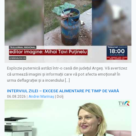
Explozie puternică astăzi într-o casă din județul Argeș. Vă avertizez
că urmează imagini și informații care vă pot afecta emoțional! În
urma deflagrației și a incendiului […]
INTERVIUL ZILEI – EXCESE ALIMENTARE PE TIMP DE VARĂ
06.08.2026
|
Andrei Marinaș
| Dolj