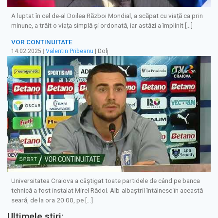
A luptat în cel de-al Doilea Război Mondial, a scăpat cu viață ca prin
minune, a trăit o viața simplă și ordonată, iar astăzi a împlinit […]
VOR CONTINUITATE
14.02.2025
|
Valentin Pribeanu
| Dolj
Universitatea Craiova a câștigat toate partidele de când pe banca
tehnică a fost instalat Mirel Rădoi. Alb-albaștrii întâlnesc în această
seară, de la ora 20.00, pe […]
Ultimele stiri: