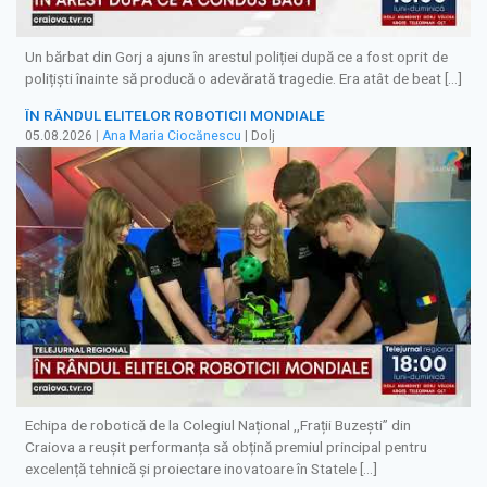
Un bărbat din Gorj a ajuns în arestul poliției după ce a fost oprit de
polițiști înainte să producă o adevărată tragedie. Era atât de beat […]
ÎN RÂNDUL ELITELOR ROBOTICII MONDIALE
05.08.2026
|
Ana Maria Ciocănescu
| Dolj
Echipa de robotică de la Colegiul Național ,,Frații Buzești” din
Craiova a reușit performanța să obțină premiul principal pentru
excelență tehnică și proiectare inovatoare în Statele […]