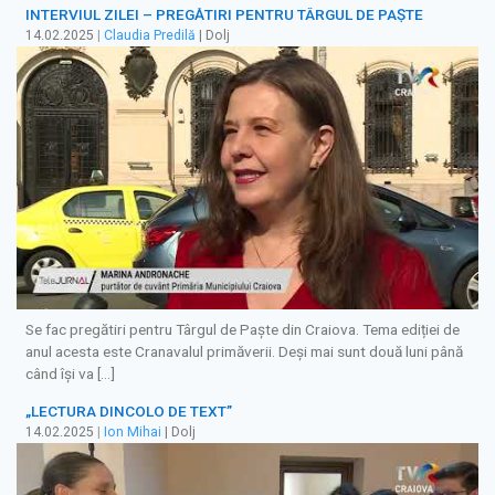
INTERVIUL ZILEI – PREGĂTIRI PENTRU TÂRGUL DE PAȘTE
14.02.2025
|
Claudia Predilă
| Dolj
Se fac pregătiri pentru Târgul de Paște din Craiova. Tema ediției de
anul acesta este Cranavalul primăverii. Deși mai sunt două luni până
când își va […]
„LECTURA DINCOLO DE TEXT”
14.02.2025
|
Ion Mihai
| Dolj