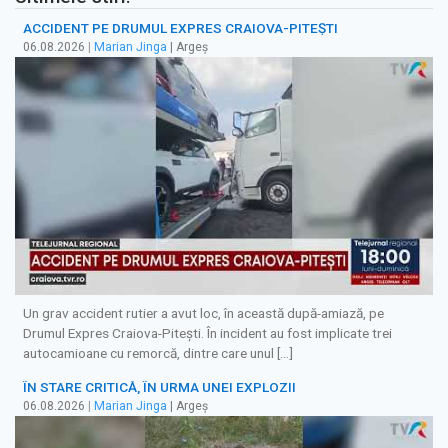
ACCIDENT PE DRUMUL EXPRES CRAIOVA-PITEȘTI
06.08.2026
|
Marian Jinga
| Argeș
Un grav accident rutier a avut loc, în această după-amiază, pe
Drumul Expres Craiova-Pitești. În incident au fost implicate trei
autocamioane cu remorcă, dintre care unul […]
ÎN STARE CRITICĂ, ÎN URMA UNEI EXPLOZII
06.08.2026
|
Marian Jinga
| Argeș