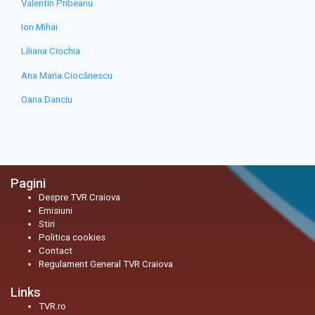
Valentin Pribeanu
Ion Mihai
Liliana Ciochia
Ana Maria Ciocănescu
Oana Danciu
Pagini
Despre TVR Craiova
Emisiuni
Stiri
Politica cookies
Contact
Regulament General TVR Craiova
Links
TVR.ro