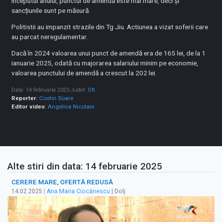
începutul anului, punctul de amendă este mai mare, deci și
sancțiunile sunt pe măsură.
Politistii au impanzit strazile din Tg Jiu. Actiunea a vizat soferii care
au parcat neregulamentar.
Dacă în 2024 valoarea unui punct de amendă era de 165 lei, de la 1
ianuarie 2025, odată cu majorarea salariului minim pe economie,
valoarea punctului de amendă a crescut la 202 lei.
Data: 14 februarie 2025
Judet:
Olt
Reporter
:
Costin Soare
Editor video
:
Angelica Nicolaie
Alte stiri din data: 14 februarie 2025
CERERE MARE, OFERTĂ REDUSĂ
14.02.2025
|
Ana Maria Ciocănescu
| Dolj