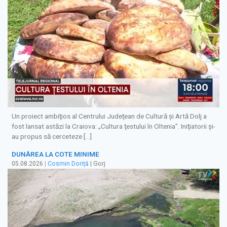
Un proiect ambiţios al Centrului Judeţean de Cultură şi Artă Dolj a
fost lansat astăzi la Craiova: „Cultura ţestului în Oltenia”. Iniţiatorii şi-
au propus să cerceteze […]
DUNĂREA LA COTE MINIME
05.08.2026
|
Cosmin Doriță
| Gorj