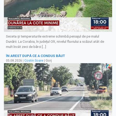
Seceta și temperaturile extreme schimbă peisajul de pe malul
Dunării. La Corabia, în județul Olt, nivelul fluviului a scăzut atât de
mult încât zeci de bărci […]
ÎN AREST DUPĂ CE A CONDUS BĂUT
05.08.2026
|
Costin Soare
| Gorj