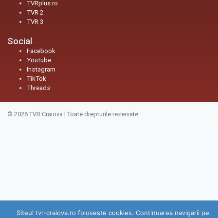
TVRplus.ro
TVR 2
TVR 3
Social
Facebook
Youtube
Instagram
TikTok
Threads
© 2026
TVR Craiova
|
Toate drepturile rezervate.
Siteul tvr-craiova.ro foloseste cookies. Continuarea navigarii pe