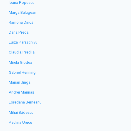
Ioana Popescu
Marga Bulugean
Ramona Dincă
Dana Preda
Luiza Paraschivu
Claudia Predilă
Mirela Giodea
Gabriel Henning
Marian Jinga
Andrei Marinaș
Loredana Berneanu
Mihai Bădescu
Paulina Urucu