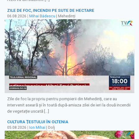
ZILE DE FOC, INCENDII PE SUTE DE HECTARE
06.08.2026
|
Mihai Bădescu
| Mehedinți
Zile de foc la propriu pentru pompierii din Mehedinți, care au
intervenit aseară și în toată după-amiaza zilei de ieri la două incendii
de vegetație uscată […]
CULTURA ŢESTULUI ÎN OLTENIA
05.08.2026
|
Ion Mihai
| Dolj