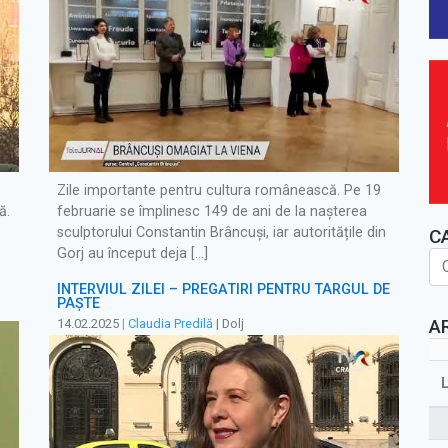
Zile importante pentru cultura românească. Pe 19
ă.
februarie se împlinesc 149 de ani de la nașterea
sculptorului Constantin Brâncuși, iar autoritățile din
C
Gorj au început deja […]
INTERVIUL ZILEI – PREGĂTIRI PENTRU TÂRGUL DE
PAȘTE
A
14.02.2025
|
Claudia Predilă
| Dolj