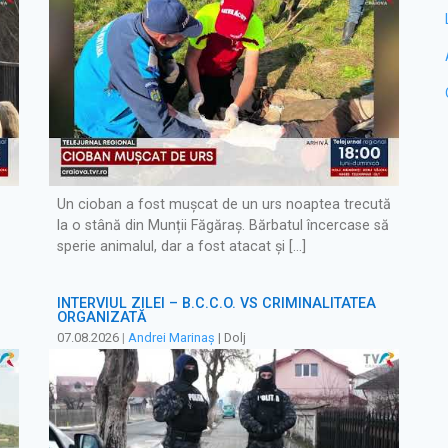
Un cioban a fost mușcat de un urs noaptea trecută
la o stână din Munții Făgăraș. Bărbatul încercase să
sperie animalul, dar a fost atacat și […]
INTERVIUL ZILEI – B.C.C.O. VS CRIMINALITATEA
ORGANIZATĂ
07.08.2026
|
Andrei Marinaș
| Dolj