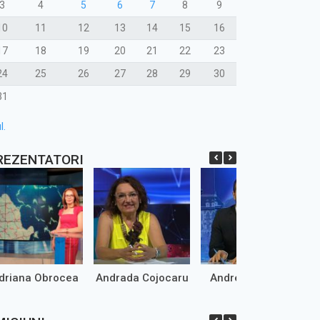
3
4
5
6
7
8
9
10
11
12
13
14
15
16
17
18
19
20
21
22
23
24
25
26
27
28
29
30
31
l.
REZENTATORI
driana Obrocea
Andrada Cojocaru
Andrei Marinaș