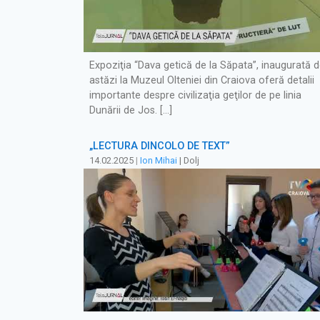
Expoziţia “Dava getică de la Săpata”, inaugurată 
astăzi la Muzeul Olteniei din Craiova oferă detalii
importante despre civilizaţia geţilor de pe linia
Dunării de Jos. […]
„LECTURA DINCOLO DE TEXT”
14.02.2025
|
Ion Mihai
| Dolj