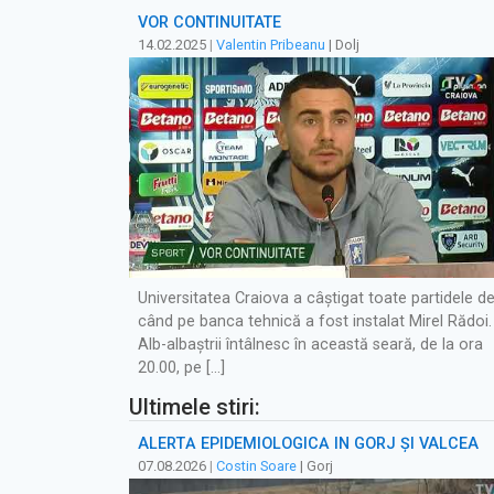
VOR CONTINUITATE
14.02.2025
|
Valentin Pribeanu
| Dolj
Universitatea Craiova a câștigat toate partidele d
când pe banca tehnică a fost instalat Mirel Rădoi.
Alb-albaștrii întâlnesc în această seară, de la ora
20.00, pe […]
Ultimele stiri:
ALERTĂ EPIDEMIOLOGICĂ ÎN GORJ ȘI VÂLCEA
07.08.2026
|
Costin Soare
| Gorj