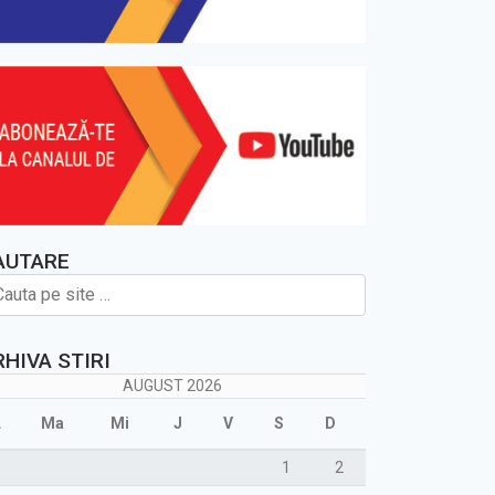
AUTARE
RHIVA STIRI
AUGUST 2026
L
Ma
Mi
J
V
S
D
1
2