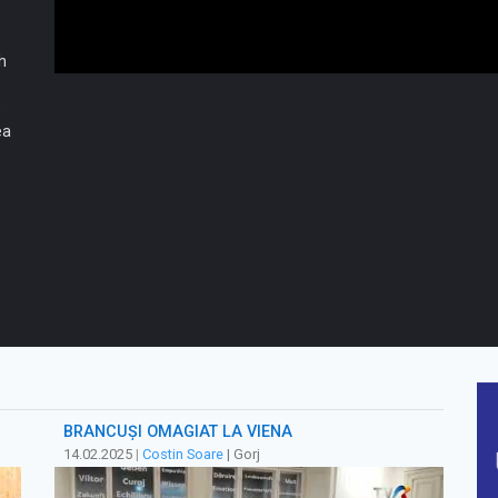
h
e
ea
BRÂNCUȘI OMAGIAT LA VIENA
14.02.2025
|
Costin Soare
| Gorj