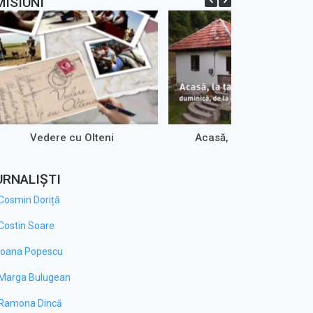
MISIUNI
Vedere cu Olteni
Acasă, la țară – ARHIVA
URNALIȘTI
Cosmin Doriță
Costin Soare
Ioana Popescu
Marga Bulugean
Ramona Dincă