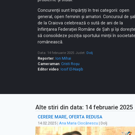
Concurenții sunt împărțiți în trei categorii: open
general, open feminin și amatori. Concursul de șa
de la Craiova celebrează o sută de ani de la
înființarea Federației Române de Șah și își doreșt
să consolideze poziția sportului minții în societat
românească.
Data: 14 februarie 2025
Judet:
Dolj
Reporter
:
Ion Mihai
Cameraman
:
Cristi Roșu
Editor video
:
Iosif El-Naqib
Alte stiri din data: 14 februarie 2025
CERERE MARE, OFERTĂ REDUSĂ
14.02.2025
|
Ana Maria Ciocănescu
| Dolj