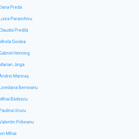
Dana Preda
Luiza Paraschivu
Claudia Predilă
Mirela Giodea
Gabriel Henning
Marian Jinga
Andrei Marinaș
Loredana Berneanu
Mihai Bădescu
Paulina Urucu
Valentin Pribeanu
Ion Mihai