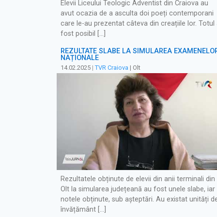
Elevii Liceului Teologic Adventist din Craiova au
avut ocazia de a asculta doi poeți contemporani
care le-au prezentat câteva din creațiile lor. Totul
fost posibil […]
REZULTATE SLABE LA SIMULAREA EXAMENELO
NAȚIONALE
14.02.2025
|
TVR Craiova
| Olt
Rezultatele obținute de elevii din anii terminali din
Olt la simularea județeană au fost unele slabe, iar
notele obținute, sub așteptări. Au existat unități d
învățământ […]