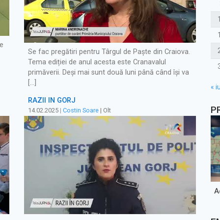
de
Se fac pregătiri pentru Târgul de Paște din Craiova.
Tema ediției de anul acesta este Cranavalul
primăverii. Deși mai sunt două luni până când își va
[…]
« iu
RAZII ÎN GORJ
P
14.02.2025
|
Costin Soare
| Olt
A