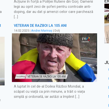
E
Acțiune în forță a Poliției Rutiere din Gorj. Oamenii
legii au oprit zeci de șoferi pentru controale anti-
 a
doping, dar au dat și amenzi celor care parchează
[…]
R
VETERAN DE RĂZBOI LA 105 ANI
14.02.2025
|
Andrei Marinaș
| Dolj
J
A luptat în cel de-al Doilea Război Mondial, a
scăpat cu viață ca prin minune, a trăit o viața
simplă și ordonată, iar astăzi a împlinit […]
e