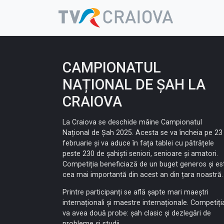
Skip
to
content
CAMPIONATUL
NAȚIONAL DE ȘAH LA
CRAIOVA
La Craiova se deschide mâine Campionatul
Național de Șah 2025. Acesta se va încheia pe 23
februarie și va aduce în fața tablei cu pătrățele
peste 230 de șahiști seniori, senioare și amatori.
Competiția beneficiază de un buget generos și es
cea mai importantă din acest an din țara noastră.
Printre participanți se află șapte mari maeștri
internaționali și maestre internaționale. Competiți
va avea două probe: șah clasic și dezlegări de
probleme și studii.