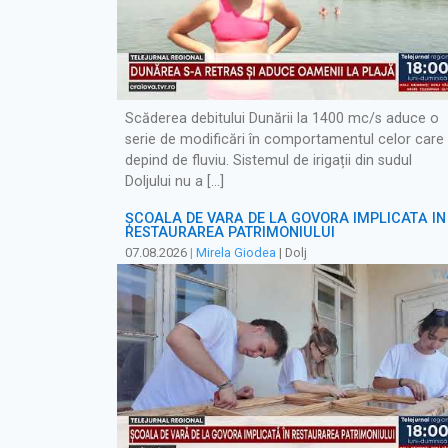
Scăderea debitului Dunării la 1400 mc/s aduce o
serie de modificări în comportamentul celor care
depind de fluviu. Sistemul de irigații din sudul
Doljului nu a […]
ȘCOALA DE VARĂ DE LA GOVORA IMPLICATĂ ÎN
RESTAURAREA PATRIMONIULUI
07.08.2026
|
Mirela Giodea
| Dolj