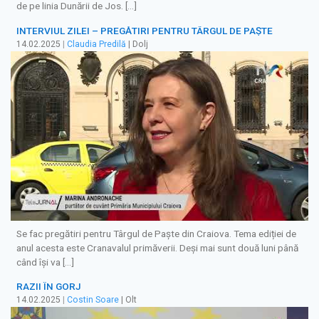
de pe linia Dunării de Jos. […]
INTERVIUL ZILEI – PREGĂTIRI PENTRU TÂRGUL DE PAȘTE
14.02.2025
|
Claudia Predilă
| Dolj
Se fac pregătiri pentru Târgul de Paște din Craiova. Tema ediției de
anul acesta este Cranavalul primăverii. Deși mai sunt două luni până
când își va […]
RAZII ÎN GORJ
14.02.2025
|
Costin Soare
| Olt