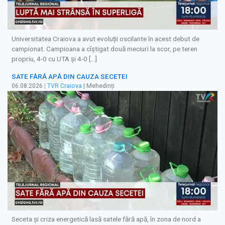
Universitatea Craiova a avut evoluții oscilante în acest debut de
campionat. Campioana a cîștigat două meciuri la scor, pe teren
propriu, 4-0 cu UTA și 4-0 […]
SATE FĂRĂ APĂ DIN CAUZA SECETEI
06.08.2026
|
TVR Craiova
| Mehedinți
Seceta și criza energetică lasă satele fără apă, în zona de nord a