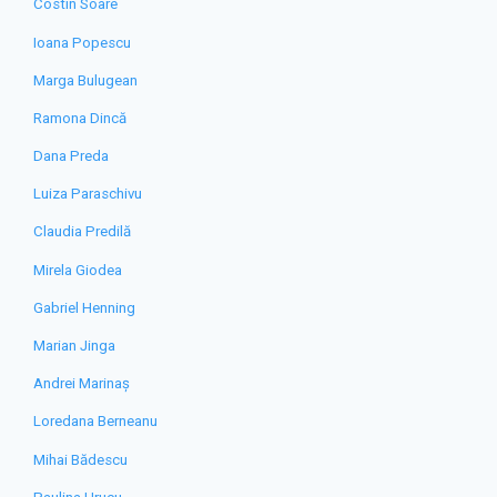
Costin Soare
Ioana Popescu
Marga Bulugean
Ramona Dincă
Dana Preda
Luiza Paraschivu
Claudia Predilă
Mirela Giodea
Gabriel Henning
Marian Jinga
Andrei Marinaș
Loredana Berneanu
Mihai Bădescu