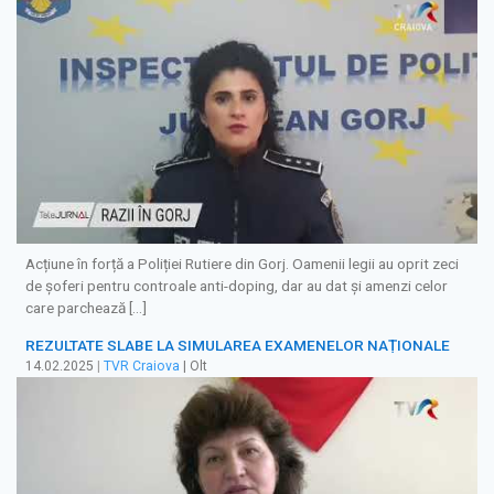
Acțiune în forță a Poliției Rutiere din Gorj. Oamenii legii au oprit zeci
de șoferi pentru controale anti-doping, dar au dat și amenzi celor
care parchează […]
REZULTATE SLABE LA SIMULAREA EXAMENELOR NAȚIONALE
14.02.2025
|
TVR Craiova
| Olt