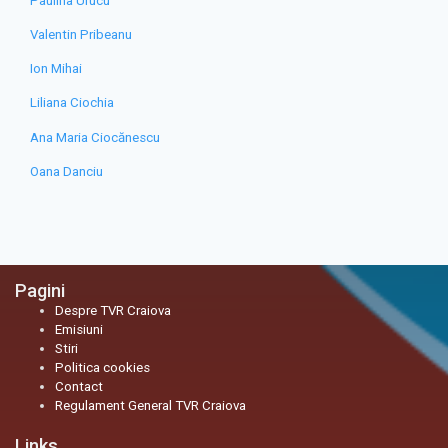
Paulina Urucu
Valentin Pribeanu
Ion Mihai
Liliana Ciochia
Ana Maria Ciocănescu
Oana Danciu
Pagini
Despre TVR Craiova
Emisiuni
Stiri
Politica cookies
Contact
Regulament General TVR Craiova
Links