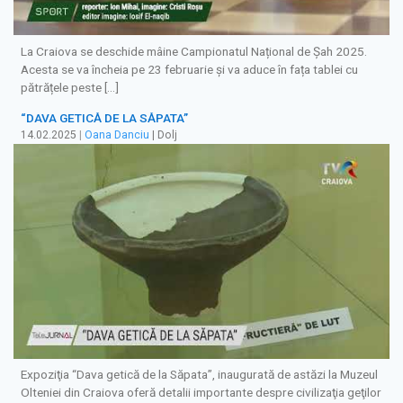
La Craiova se deschide mâine Campionatul Național de Șah 2025.
Acesta se va încheia pe 23 februarie și va aduce în fața tablei cu
pătrățele peste […]
“DAVA GETICĂ DE LA SĂPATA”
14.02.2025
|
Oana Danciu
| Dolj
Expoziţia “Dava getică de la Săpata”, inaugurată de astăzi la Muzeul
Olteniei din Craiova oferă detalii importante despre civilizaţia geţilor