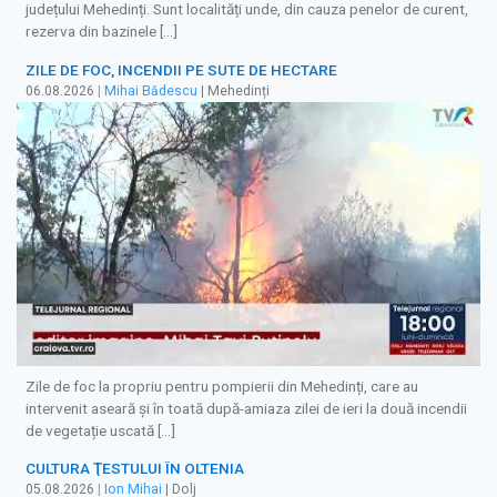
județului Mehedinți. Sunt localități unde, din cauza penelor de curent,
rezerva din bazinele […]
ZILE DE FOC, INCENDII PE SUTE DE HECTARE
06.08.2026
|
Mihai Bădescu
| Mehedinți
Zile de foc la propriu pentru pompierii din Mehedinți, care au
intervenit aseară și în toată după-amiaza zilei de ieri la două incendii
de vegetație uscată […]
CULTURA ŢESTULUI ÎN OLTENIA
05.08.2026
|
Ion Mihai
| Dolj