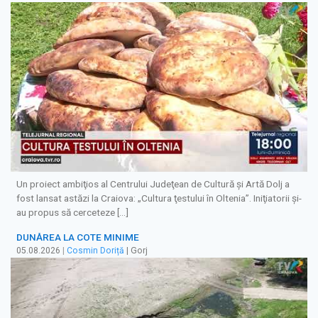
Un proiect ambiţios al Centrului Judeţean de Cultură şi Artă Dolj a
fost lansat astăzi la Craiova: „Cultura ţestului în Oltenia”. Iniţiatorii şi-
au propus să cerceteze […]
DUNĂREA LA COTE MINIME
05.08.2026
|
Cosmin Doriță
| Gorj