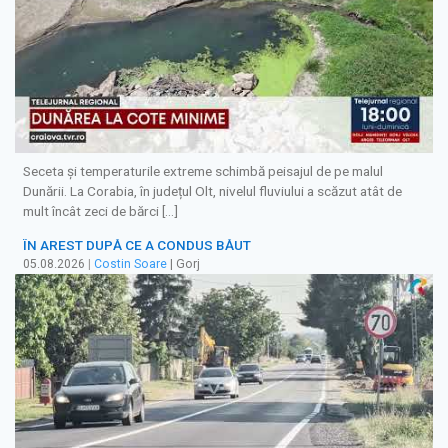
Seceta și temperaturile extreme schimbă peisajul de pe malul
Dunării. La Corabia, în județul Olt, nivelul fluviului a scăzut atât de
mult încât zeci de bărci […]
ÎN AREST DUPĂ CE A CONDUS BĂUT
05.08.2026
|
Costin Soare
| Gorj