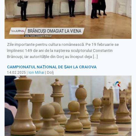
Zile importante pentru cultura românească. Pe 19 februarie se
împlinesc 149 de ani de la nașterea sculptorului Constantin
Brâncuși, iar autoritățile din Gorj au început deja […]
CAMPIONATUL NAȚIONAL DE ȘAH LA CRAIOVA
14.02.2025
|
Ion Mihai
| Dolj