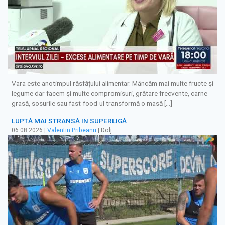
Vara este anotimpul răsfățului alimentar. Mâncăm mai multe fructe și
legume dar facem și multe compromisuri, grătare frecvente, carne
grasă, sosurile sau fast-food-ul transformă o masă […]
LUPTĂ MAI STRÂNSĂ ÎN SUPERLIGĂ
06.08.2026
|
Valentin Pribeanu
| Dolj