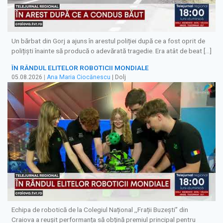
Un bărbat din Gorj a ajuns în arestul poliției după ce a fost oprit de
polițiști înainte să producă o adevărată tragedie. Era atât de beat […]
ÎN RÂNDUL ELITELOR ROBOTICII MONDIALE
05.08.2026
|
Ana Maria Ciocănescu
| Dolj
Echipa de robotică de la Colegiul Național ,,Frații Buzești” din
Craiova a reușit performanța să obțină premiul principal pentru