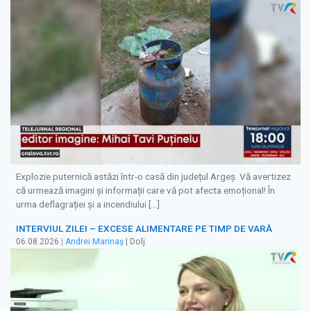
Explozie puternică astăzi într-o casă din județul Argeș. Vă avertizez
că urmează imagini și informații care vă pot afecta emoțional! În
urma deflagrației și a incendiului […]
INTERVIUL ZILEI – EXCESE ALIMENTARE PE TIMP DE VARĂ
06.08.2026
|
Andrei Marinaș
| Dolj