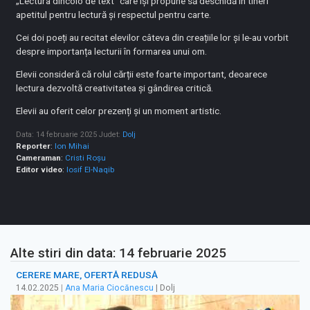
„Lectura dincolo de text” care își propune să deschidă în tineri
apetitul pentru lectură și respectul pentru carte.
Cei doi poeți au recitat elevilor câteva din creațiile lor și le-au vorbit
despre importanța lecturii în formarea unui om.
Elevii consideră că rolul cărții este foarte important, deoarece
lectura dezvoltă creativitatea și gândirea critică.
Elevii au oferit celor prezenți și un moment artistic.
Data: 14 februarie 2025
Judet:
Dolj
Reporter
:
Ion Mihai
Cameraman
:
Cristi Roșu
Editor video
:
Iosif El-Naqib
Alte stiri din data: 14 februarie 2025
CERERE MARE, OFERTĂ REDUSĂ
14.02.2025
|
Ana Maria Ciocănescu
| Dolj