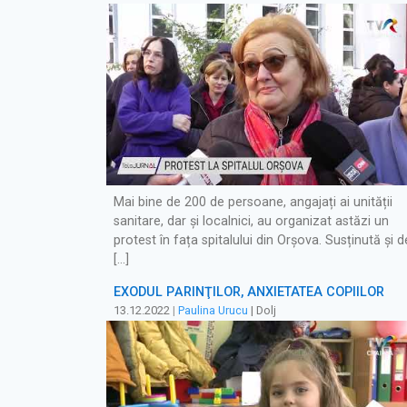
Mai bine de 200 de persoane, angajați ai unității
sanitare, dar și localnici, au organizat astăzi un
protest în fața spitalului din Orșova. Susținută și d
[…]
EXODUL PĂRINŢILOR, ANXIETATEA COPIILOR
13.12.2022
|
Paulina Urucu
| Dolj