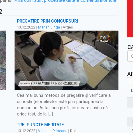
spamul.
Află cum sunt procesate datele comentariilor tale
.
2
PREGĂTIRE PRIN CONCURSURI
13.12.2022
|
Marian Jinga
| Argeș
C
A
Cea mai bună metodă de pregătire și verificare a
cunoștințelor elevilor este prin participarea la
concursuri. Asta spun profesorii, care susțin că
orice test, de la […]
TREI PUNCTE MERITATE
13.12.2022
|
Valentin Pribeanu
| Dolj