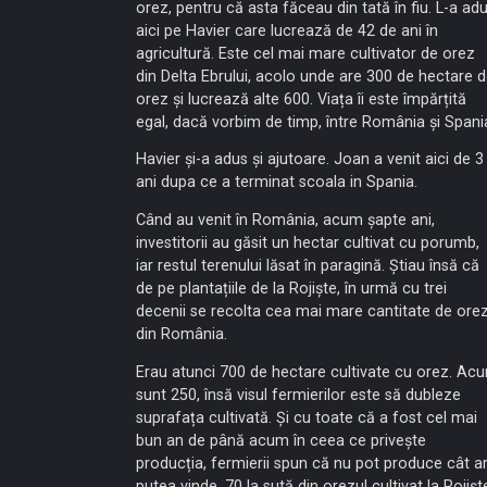
orez, pentru că asta făceau din tată în fiu. L-a ad
aici pe Havier care lucrează de 42 de ani în
agricultură. Este cel mai mare cultivator de orez
din Delta Ebrului, acolo unde are 300 de hectare 
orez și lucrează alte 600. Viața îi este împărțită
egal, dacă vorbim de timp, între România și Spani
Havier și-a adus și ajutoare. Joan a venit aici de 3
ani dupa ce a terminat scoala in Spania.
Când au venit în România, acum șapte ani,
investitorii au găsit un hectar cultivat cu porumb,
iar restul terenului lăsat în paragină. Știau însă că
de pe plantațiile de la Rojiște, în urmă cu trei
decenii se recolta cea mai mare cantitate de ore
din România.
Erau atunci 700 de hectare cultivate cu orez. Ac
sunt 250, însă visul fermierilor este să dubleze
suprafața cultivată. Și cu toate că a fost cel mai
bun an de până acum în ceea ce privește
producția, fermierii spun că nu pot produce cât a
putea vinde. 70 la sută din orezul cultivat la Rojișt