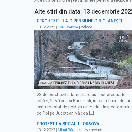
Acest site folosește Akismet pentru a reduce 
Alte stiri din data: 13 decembrie 202
PERCHEZITII LA O PENSIUNE DIN OLĂNEȘTI
13.12.2022
|
TVR Craiova
| Vâlcea
23 de percheziții domiciliare au fost efectuate
astăzi, în Vâlcea și București, în cadrul unui dosar
instrumentat de polițiști din cadrul Inspectoratului
de Poliție Județean Vâlcea […]
PROTEST LA SPITALUL ORȘOVA
13.12.2022
|
Mihai Bădescu
| Mehedinți