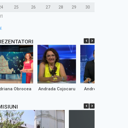
24
25
26
27
28
29
30
31
l.
REZENTATORI
driana Obrocea
Andrada Cojocaru
Andrei Marinaș
MISIUNI