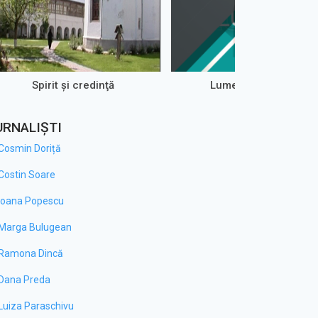
Spirit şi credinţă
Lumea de aproape
URNALIȘTI
Cosmin Doriță
Costin Soare
Ioana Popescu
Marga Bulugean
Ramona Dincă
Dana Preda
Luiza Paraschivu