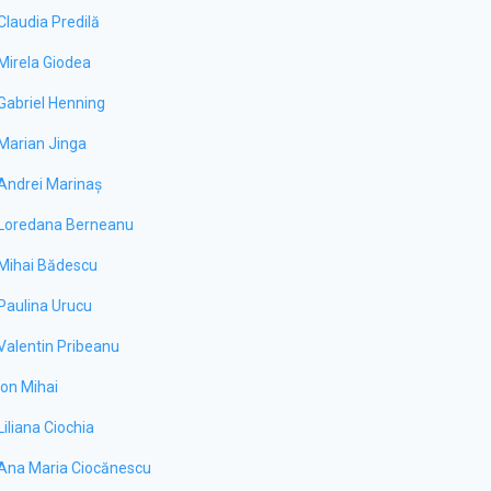
Claudia Predilă
Mirela Giodea
Gabriel Henning
Marian Jinga
Andrei Marinaș
Loredana Berneanu
Mihai Bădescu
Paulina Urucu
Valentin Pribeanu
Ion Mihai
Liliana Ciochia
Ana Maria Ciocănescu