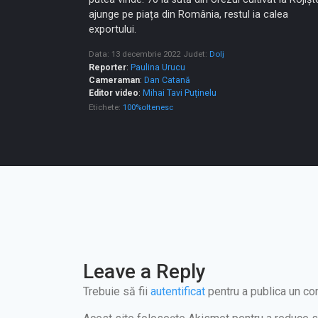
ajunge pe piața din România, restul ia calea
exportului.
Data: 13 decembrie 2022
Judet:
Dolj
Reporter
:
Paulina Urucu
Cameraman
:
Dan Catană
Editor video
:
Mihai Tavi Puținelu
Etichete:
100%oltenesc
Leave a Reply
Trebuie să fii
autentificat
pentru a publica un co