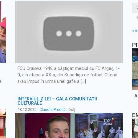
« iu
P
FCU Craiova 1948 a câștigat meciul cu FC Argeș, 1-
0, din etapa a XX-a, din Superliga de fotbal. Oltenii
e
s-au impus în urma unei gafe a […]
A
INTERVIUL ZILEI – GALA COMUNITĂȚII
CULTURALE
13.12.2022
|
Claudia Predilă
| Dolj
E