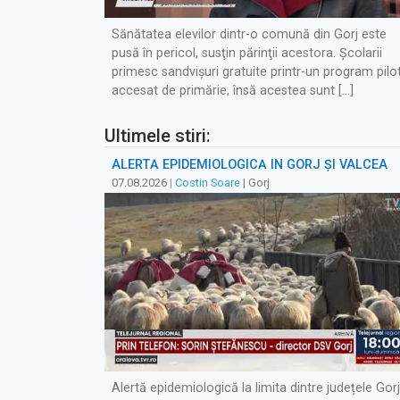
Sănătatea elevilor dintr-o comună din Gorj este
pusă în pericol, susţin părinţii acestora. Școlarii
primesc sandvişuri gratuite printr-un program pilot
accesat de primărie, însă acestea sunt […]
Ultimele stiri:
ALERTĂ EPIDEMIOLOGICĂ ÎN GORJ ȘI VÂLCEA
07.08.2026
|
Costin Soare
| Gorj
Alertă epidemiologică la limita dintre județele Gorj