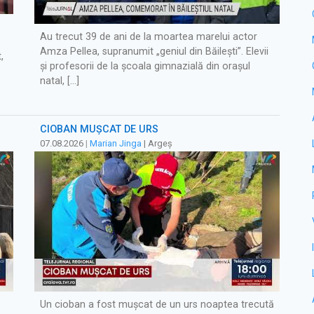
Au trecut 39 de ani de la moartea marelui actor
Amza Pellea, supranumit „geniul din Băilești”. Elevii
,
și profesorii de la şcoala gimnazială din orașul
natal, […]
CIOBAN MUȘCAT DE URS
07.08.2026
|
Marian Jinga
| Argeș
Un cioban a fost mușcat de un urs noaptea trecută