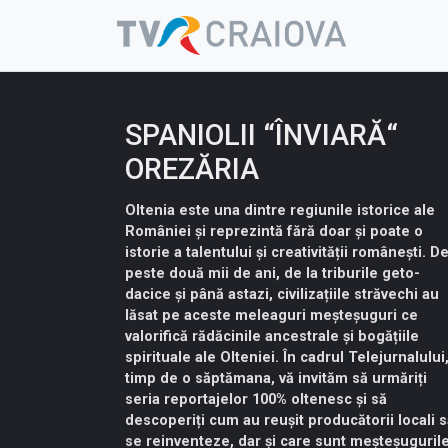
Skip
to
content
SPANIOLII “ÎNVIARĂ“
OREZĂRIA
Oltenia este una dintre regiunile istorice ale
României și reprezintă fără doar și poate o
istorie a talentului și creativității românești. D
peste două mii de ani, de la triburile geto-
dacice și până astazi, civilizațiile străvechi au
lăsat pe aceste meleaguri meșteșuguri ce
valorifică rădăcinile ancestrale și bogățiile
spirituale ale Olteniei. În cadrul Telejurnalului
timp de o săptămana, vă invităm să urmăriți
seria reportajelor 100% oltenesc și să
descoperiți cum au reușit producătorii locali 
se reinventeze, dar și care sunt meșteșuguril