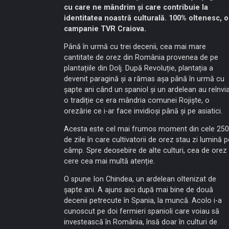
cu care ne mândrim și care contribuie la
identitatea noastră culturală. 100% oltenesc, o
campanie TVR Craiova.
Până în urmă cu trei decenii, cea mai mare
cantitate de orez din România provenea de pe
plantațiile din Dolj. După Revoluție, plantația a
devenit paragină și a rămas așa până în urmă cu
șapte ani când un spaniol și un ardelean au reînvi
o tradiție ce era mândria comunei Rojiște, o
orezărie ce i-ar face invidioși până și pe asiatici.
Acesta este cel mai frumos moment din cele 250
de zile în care cultivatorii de orez stau zi lumină p
câmp. Spre deosebire de alte culturi, cea de orez
cere cea mai multă atenție.
O spune Ion Chindea, un ardelean oltenizat de
șapte ani. A ajuns aici după mai bine de două
decenii petrecute în Spania, la muncă. Acolo i-a
cunoscut pe doi fermieri spanioli care voiau să
investească în România, însă doar în culturi de