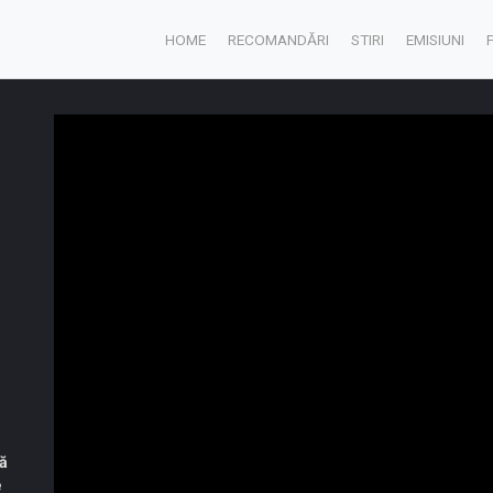
HOME
RECOMANDĂRI
STIRI
EMISIUNI
e
,
să
e