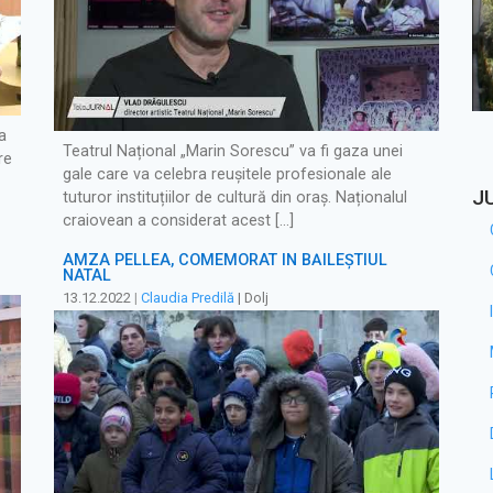
a
Teatrul Național „Marin Sorescu” va fi gaza unei
re
gale care va celebra reușitele profesionale ale
J
tuturor instituțiilor de cultură din oraş. Naționalul
craiovean a considerat acest […]
AMZA PELLEA, COMEMORAT ÎN BĂILEȘTIUL
NATAL
13.12.2022
|
Claudia Predilă
| Dolj