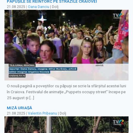
PĂPUŞILE SE REÎNTORC PE STRĂZILE CRAIOVEI
21.08.2025
|
Oana Danciu
| Dolj
O nouă pagină a poveştilor cu păpuşi se scrie la sfârşitul acestei luni
în Craiova. Festivalul de animaţie „Puppets occupy street” începe pe
25 august şi […]
MIZĂ URIAȘĂ
21.08.2025
|
Valentin Pribeanu
| Dolj