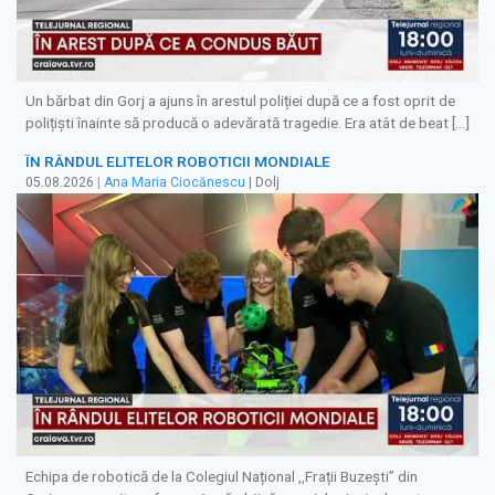
Un bărbat din Gorj a ajuns în arestul poliției după ce a fost oprit de
polițiști înainte să producă o adevărată tragedie. Era atât de beat […]
ÎN RÂNDUL ELITELOR ROBOTICII MONDIALE
05.08.2026
|
Ana Maria Ciocănescu
| Dolj
Echipa de robotică de la Colegiul Național ,,Frații Buzești” din