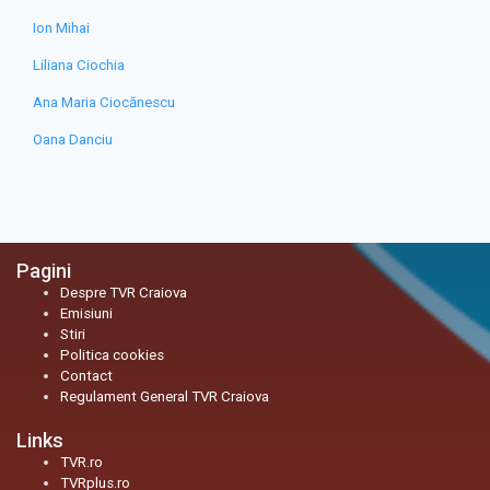
Ion Mihai
Liliana Ciochia
Ana Maria Ciocănescu
Oana Danciu
Pagini
Despre TVR Craiova
Emisiuni
Stiri
Politica cookies
Contact
Regulament General TVR Craiova
Links
TVR.ro
TVRplus.ro