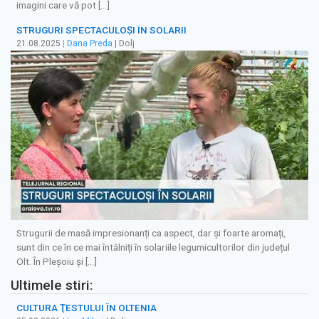
imagini care vă pot […]
STRUGURI SPECTACULOȘI ÎN SOLARII
21.08.2025
|
Dana Preda
| Dolj
Strugurii de masă impresionanți ca aspect, dar și foarte aromați,
sunt din ce în ce mai întâlniți în solariile legumicultorilor din județul
Olt. În Pleșoiu și […]
Ultimele stiri:
CULTURA ŢESTULUI ÎN OLTENIA