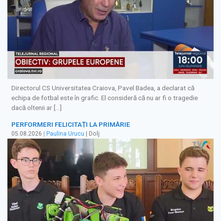
Directorul CS Universitatea Craiova, Pavel Badea, a declarat că
echipa de fotbal este în grafic. El consideră că nu ar fi o tragedie
dacă oltenii ar […]
PERFORMERI FELICITAȚI LA PRIMĂRIE
05.08.2026
|
Paulina Urucu
| Dolj