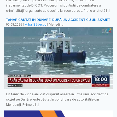
Percheziții de amploare în municipiul Slatina, într-un dosar
instrumentat de DIICOT. Procurorii și polițiștii de combatere a
criminalității organizate au descins la zece adrese, într-o anchetă […]
TÂNĂR CĂUTAT ÎN DUNĂRE, DUPĂ UN ACCIDENT CU UN SKYJET
05.08.2026
|
Mihai Bădescu
| Mehedinți
Un tânăr de 22 de ani, dat dispărut aseară în urma unui accident de
skyjet pe Dunăre, este căutat în continuare de autoritățile din
Mehedinți. Primele […]