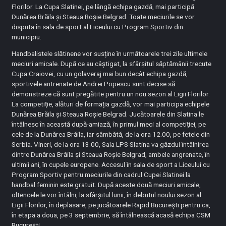
Florilor. La Cupa Slatinei, pe lângă echipa gazdă, mai participă
Dunărea Brăila și Steaua Roșie Belgrad. Toate meciurile se vor
disputa în sala de sport al Liceului cu Program Sportiv din
municipiu.
Handbalistele slătinene vor susține în următoarele trei zile ultimele
meciuri amicale. După ce au câștigat, la sfârșitul săptămânii trecute
Cupa Craiovei, cu un golaveraj mai bun decât echipa gazdă,
sportivele antrenate de Andrei Popescu sunt decise să
demonstreze că sunt pregătite pentru un nou sezon al Ligii Florilor.
La competiție, alături de formația gazdă, vor mai participa echipele
Dunărea Brăila și Steaua Roșie Belgrad. Jucătoarele din Slatina le
întâlnesc în această după-amiază, în primul meci al competiției, pe
cele de la Dunărea Brăila, iar sâmbătă, de la ora 12.00, pe fetele din
Serbia. Vineri, de la ora 13.00, Sala LPS Slatina va găzdui întâlnirea
dintre Dunărea Brăila și Steaua Roșie Belgrad, ambele angrenate, în
ultimii ani, în cupele europene. Accesul în sala de sport a Liceului cu
Program Sportiv pentru meciurile din cadrul Cupei Slatinei la
handbal feminin este gratuit. După aceste două meciuri amicale,
oltencele le vor întâlni, la sfârșitul lunii, în debutul noului sezon al
Ligii Florilor, în deplasare, pe jucătoarele Rapid București pentru ca,
în etapa a doua, pe 3 septembrie, să întâlnească acasă echipa CSM
București.