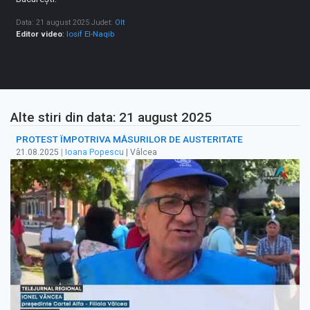
Data: 21 august 2025
Judet:
Olt
Editor video
:
Iosif El-Naqib
Alte stiri din data: 21 august 2025
PROTEST ÎMPOTRIVA MĂSURILOR DE AUSTERITATE
21.08.2025
|
Ioana Popescu
| Vâlcea