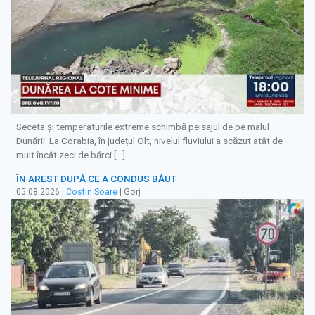
Seceta și temperaturile extreme schimbă peisajul de pe malul
Dunării. La Corabia, în județul Olt, nivelul fluviului a scăzut atât de
mult încât zeci de bărci […]
ÎN AREST DUPĂ CE A CONDUS BĂUT
05.08.2026
|
Costin Soare
| Gorj