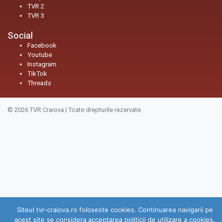
TVR 2
TVR 3
Social
Facebook
Youtube
Instagram
TikTok
Threads
© 2026
TVR Craiova
|
Toate drepturile rezervate.
Siteul tvr-craiova.ro foloseste cookies. Continuarea navigarii pe
acest site se considera acceptarea politicii de utilizare a cookies.