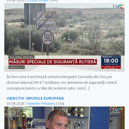
05.08.2026
|
Costin Soare
| Gorj
Șoferii care tranzitează comuna Bengești-Ciocadia din Gorj pe
drumul național DN 67 întâlnesc noi elemente de siguranță rutieră
concepute pentru a tăia din avântul celor care […]
OBIECTIV: GRUPELE EUROPENE
05.08.2026
|
Valentin Pribeanu
| Dolj