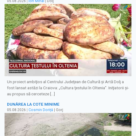
05.08.2026
|
Ion Mihai
| Dolj
Un proiect ambiţios al Centrului Judeţean de Cultură şi Artă Dolj a
fost lansat astăzi la Craiova: „Cultura ţestului în Oltenia”. Iniţiatorii şi-
au propus să cerceteze […]
DUNĂREA LA COTE MINIME
05.08.2026
|
Cosmin Doriță
| Gorj