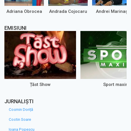
Adriana Obrocea
Andrada Cojocaru
Andrei Marinaș
EMISIUNI
Țăst Show
Sport maxim
JURNALIȘTI
Cosmin Doriță
Costin Soare
Ioana Popescu