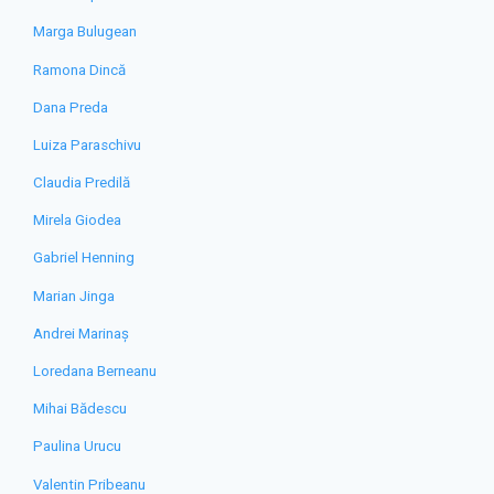
Marga Bulugean
Ramona Dincă
Dana Preda
Luiza Paraschivu
Claudia Predilă
Mirela Giodea
Gabriel Henning
Marian Jinga
Andrei Marinaș
Loredana Berneanu
Mihai Bădescu
Paulina Urucu
Valentin Pribeanu