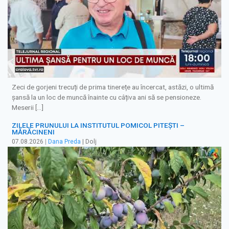
Zeci de gorjeni trecuți de prima tinerețe au încercat, astăzi, o ultimă
șansă la un loc de muncă înainte cu câțiva ani să se pensioneze.
Meserii […]
ZILELE PRUNULUI LA INSTITUTUL POMICOL PITEȘTI –
MĂRĂCINENI
07.08.2026
|
Dana Preda
| Dolj