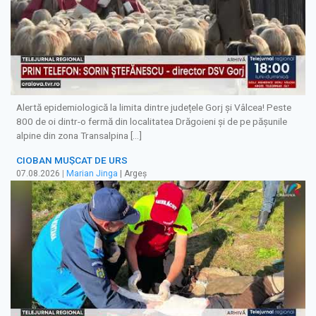
Alertă epidemiologică la limita dintre județele Gorj și Vâlcea! Peste
800 de oi dintr-o fermă din localitatea Drăgoieni și de pe pășunile
alpine din zona Transalpina […]
CIOBAN MUȘCAT DE URS
07.08.2026
|
Marian Jinga
| Argeș