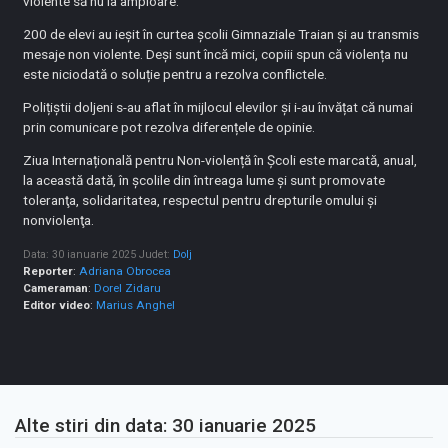
violente să nu ia amploare.
200 de elevi au ieșit în curtea școlii Gimnaziale Traian și au transmis
mesaje non violente. Deși sunt încă mici, copiii spun că violența nu
este niciodată o soluție pentru a rezolva conflictele.
Polițiștii doljeni s-au aflat în mijlocul elevilor și i-au învățat că numai
prin comunicare pot rezolva diferențele de opinie.
Ziua Internațională pentru Non-violență în Școli este marcată, anual,
la această dată, în şcolile din întreaga lume şi sunt promovate
toleranţa, solidaritatea, respectul pentru drepturile omului și
nonviolenţa.
Data: 30 ianuarie 2025
Judet:
Dolj
Reporter
:
Adriana Obrocea
Cameraman
:
Dorel Zidaru
Editor video
:
Marius Anghel
Alte stiri din data: 30 ianuarie 2025