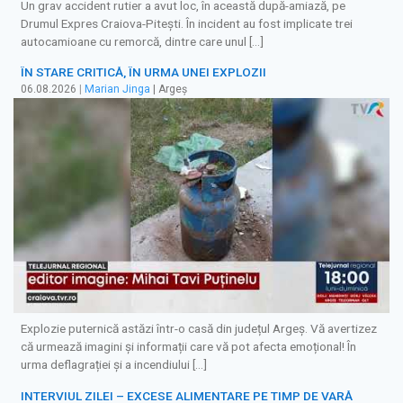
Un grav accident rutier a avut loc, în această după-amiază, pe
Drumul Expres Craiova-Pitești. În incident au fost implicate trei
autocamioane cu remorcă, dintre care unul […]
ÎN STARE CRITICĂ, ÎN URMA UNEI EXPLOZII
06.08.2026
|
Marian Jinga
| Argeș
Explozie puternică astăzi într-o casă din județul Argeș. Vă avertizez
că urmează imagini și informații care vă pot afecta emoțional! În
urma deflagrației și a incendiului […]
INTERVIUL ZILEI – EXCESE ALIMENTARE PE TIMP DE VARĂ