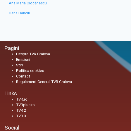
Ana Maria Ciocănescu
Oana Danciu
Pagini
Despre TVR Craiova
Emisiuni
Stiri
Politica cookies
Contact
Regulament General TVR Craiova
Links
TVR.ro
TVRplus.ro
TVR 2
TVR 3
Social