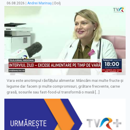
06.08.2026
|
Andrei Marinaș
| Dolj
Vara este anotimpul răsfățului alimentar. Mâncăm mai multe fructe și
legume dar facem și multe compromisuri, grătare frecvente, carne
grasă, sosurile sau fast-food-ul transformă o masă […]