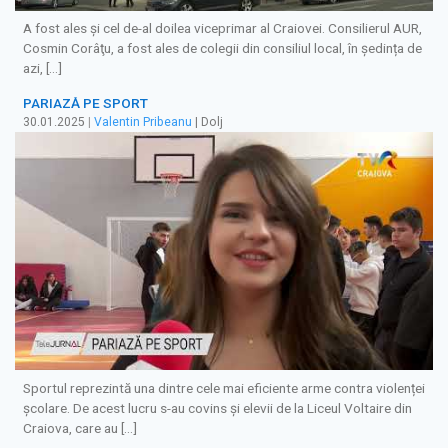
A fost ales şi cel de-al doilea viceprimar al Craiovei. Consilierul AUR,
Cosmin Corâţu, a fost ales de colegii din consiliul local, în ședința de
azi, […]
PARIAZĂ PE SPORT
30.01.2025
|
Valentin Pribeanu
| Dolj
Sportul reprezintă una dintre cele mai eficiente arme contra violenței
școlare. De acest lucru s-au covins și elevii de la Liceul Voltaire din
Craiova, care au […]