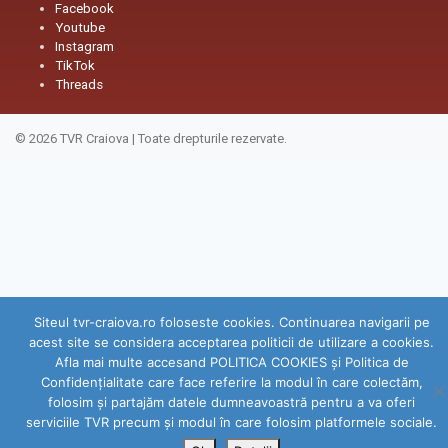
Facebook
Youtube
Instagram
TikTok
Threads
© 2026
TVR Craiova
|
Toate drepturile rezervate.
Siteul tvr-craiova.ro foloseste cookies. Continuarea navigarii pe
acest site se considera acceptarea politicii de utilizare a cookies.
Afla mai multe accesand POLITICA COOKIES și Politica de
Confidenţialitate care face referire la modul în care colectăm,
folosim şi partajăm datele dumneavoastră pentru a va oferi
serviciile TVR precum şi modul în care folosim platformele sociale.