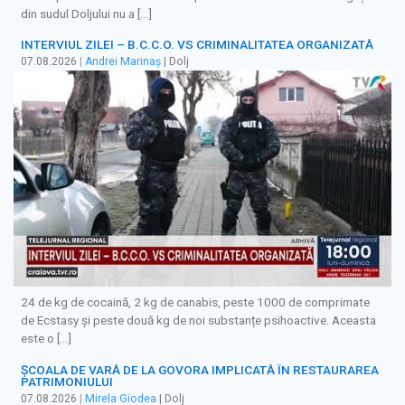
din sudul Doljului nu a […]
INTERVIUL ZILEI – B.C.C.O. VS CRIMINALITATEA ORGANIZATĂ
07.08.2026
|
Andrei Marinaș
| Dolj
24 de kg de cocaină, 2 kg de canabis, peste 1000 de comprimate
de Ecstasy și peste două kg de noi substanțe psihoactive. Aceasta
este o […]
ȘCOALA DE VARĂ DE LA GOVORA IMPLICATĂ ÎN RESTAURAREA
PATRIMONIULUI
07.08.2026
|
Mirela Giodea
| Dolj