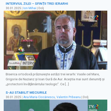
INTERVIUL ZILEI – SFINȚII TREI IERARHI
30.01.2025
|
Ion Mihai
| Dolj
Biserica ortodoxă prăznuieşte astăzi trei ierarhi: Vasile cel Mare,
Grigorie de Nazianz şi Ioan Gură de Aur. Aceştia mai sunt denumiţi şi
„protectorii învăţământului teologic”. Ce […]
S-AU STABILIT MECIURILE
30.01.2025
|
Ana Maria Ciocănescu
,
Valentin Pribeanu
| Dolj