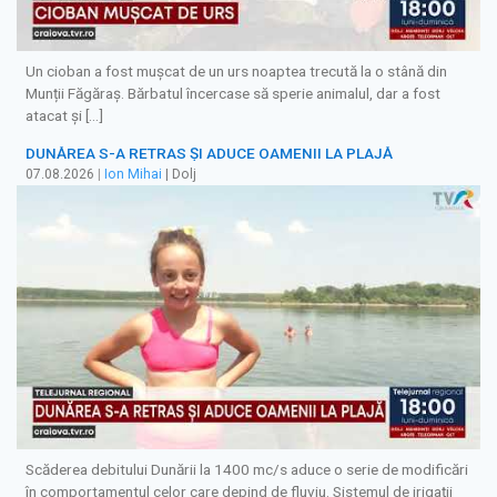
Un cioban a fost mușcat de un urs noaptea trecută la o stână din
Munții Făgăraș. Bărbatul încercase să sperie animalul, dar a fost
atacat și […]
DUNĂREA S-A RETRAS ŞI ADUCE OAMENII LA PLAJĂ
07.08.2026
|
Ion Mihai
| Dolj
Scăderea debitului Dunării la 1400 mc/s aduce o serie de modificări
în comportamentul celor care depind de fluviu. Sistemul de irigații