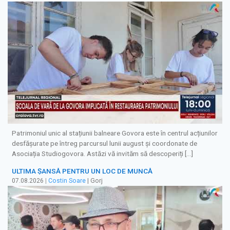
Patrimoniul unic al stațiunii balneare Govora este în centrul acțiunilor
desfășurate pe întreg parcursul lunii august și coordonate de
Asociația Studiogovora. Astăzi vă invităm să descoperiți […]
ULTIMA ȘANSĂ PENTRU UN LOC DE MUNCĂ
07.08.2026
|
Costin Soare
| Gorj