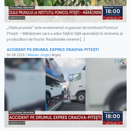
„Zilele prunului” este evenimentul organizat de Institutul Pomicol
Pitești – Mărăcineni care a adus față în față specialiști în domeniu și
producători de fructe. Rezultatele recente […]
ACCIDENT PE DRUMUL EXPRES CRAIOVA-PITEȘTI
06.08.2026
|
Marian Jinga
| Argeș