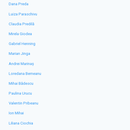
Dana Preda
Luiza Paraschivu
Claudia Predilă
Mirela Giodea
Gabriel Henning
Marian Jinga
Andrei Marinaș
Loredana Berneanu
Mihai Bădescu
Paulina Urucu
Valentin Pribeanu
Ion Mihai
Liliana Ciochia