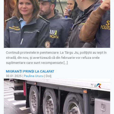
Continuă protestele in penitenciare. La Târgu Jiu, poliţiştii au ieşit în
stradă, din nou, şi avertizează că din februarie vor refuza orele
suplimentare care sunt recompensate […]
MIGRANȚI PRINȘI LA CALAFAT
30.01.2025
|
Paulina Urucu
| Dolj