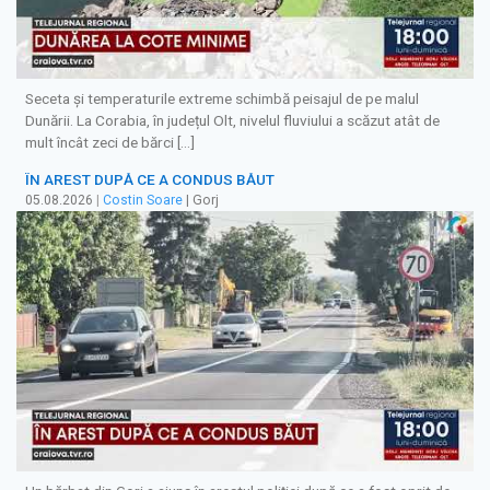
Seceta și temperaturile extreme schimbă peisajul de pe malul
Dunării. La Corabia, în județul Olt, nivelul fluviului a scăzut atât de
mult încât zeci de bărci […]
ÎN AREST DUPĂ CE A CONDUS BĂUT
05.08.2026
|
Costin Soare
| Gorj