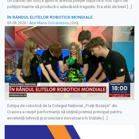
Un bărbat din Gorj a ajuns în arestul poliției după ce a fost oprit de
polițiști înainte să producă o adevărată tragedie. Era atât de beat […]
ÎN RÂNDUL ELITELOR ROBOTICII MONDIALE
05.08.2026
|
Ana Maria Ciocănescu
| Dolj
Echipa de robotică de la Colegiul Național ,,Frații Buzești” din
Craiova a reușit performanța să obțină premiul principal pentru
excelență tehnică și proiectare inovatoare în Statele […]