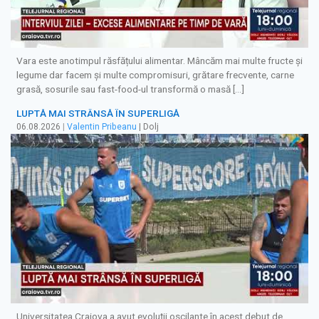
Vara este anotimpul răsfățului alimentar. Mâncăm mai multe fructe și
legume dar facem și multe compromisuri, grătare frecvente, carne
grasă, sosurile sau fast-food-ul transformă o masă […]
LUPTĂ MAI STRÂNSĂ ÎN SUPERLIGĂ
06.08.2026
|
Valentin Pribeanu
| Dolj
Universitatea Craiova a avut evoluții oscilante în acest debut de