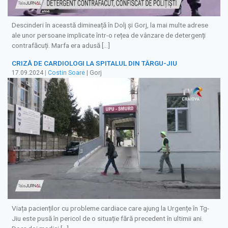
Descinderi în această dimineață în Dolj și Gorj, la mai multe adrese
ale unor persoane implicate într-o rețea de vânzare de detergenți
contrafăcuți. Marfa era adusă […]
CRIZĂ DE CARDIOLOGI LA SPITALUL DIN TÂRGU-JIU
17.09.2024
|
Costin Soare
| Gorj
Viața pacienților cu probleme cardiace care ajung la Urgențe în Tg-
Jiu este pusă în pericol de o situație fără precedent în ultimii ani.