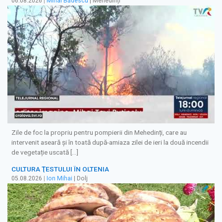
06.08.2026
|
Mihai Bădescu
| Mehedinți
Zile de foc la propriu pentru pompierii din Mehedinți, care au
intervenit aseară și în toată după-amiaza zilei de ieri la două incendii
de vegetație uscată […]
CULTURA ŢESTULUI ÎN OLTENIA
05.08.2026
|
Ion Mihai
| Dolj