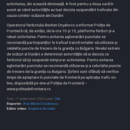
activitatea, din această dimineaţă. A fost pentru a doua oară în
acest an când autorităţile au luat decizia suspendării traficului din
cauza cotelor scăzute ale Dunării.
Operatorul feribotului Bechet-Oryahovo a informat Poliția de
Frontieră că, de astăzi, de la ora 10 şi 15, platforma feribot și-a
reluat activitatea. Pentru evitarea aglomerării punctului se
recomandă participanților la traficul transfrontalier să utilizeze şi
celelalte puncte de trecere de la graniţa cu Bulgaria. Nivelul extrem
de scăzut al Dunării a determinat autorităţile să ia decizia ca
feribotul să îşi suspende temporar activitatea. Pentru evitarea
aglomerării punctului se recomandă utilizarea şi a celorlalte puncte
de trecere de la graniţa cu Bulgaria. Şoferii sunt sfătuiți să verifice
timpii de așteptare în punctele de frontieră pe aplicația trafic on-
line, disponibilă pe site-ul Poliției de Frontieră –
www.politiadefrontiera.ro.
Data: 17 septembrie 2024
Judet:
Dolj
Reporter
:
Ana Maria Ciocănescu
Editor video
:
Angelica Nicolaie