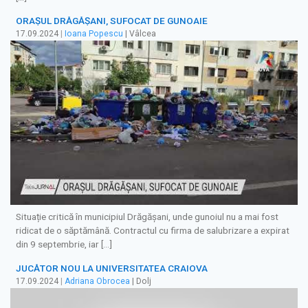
ORAȘUL DRĂGĂȘANI, SUFOCAT DE GUNOAIE
17.09.2024
|
Ioana Popescu
| Vâlcea
Situație critică în municipiul Drăgășani, unde gunoiul nu a mai fost
ridicat de o săptămână. Contractul cu firma de salubrizare a expirat
din 9 septembrie, iar […]
JUCĂTOR NOU LA UNIVERSITATEA CRAIOVA
17.09.2024
|
Adriana Obrocea
| Dolj