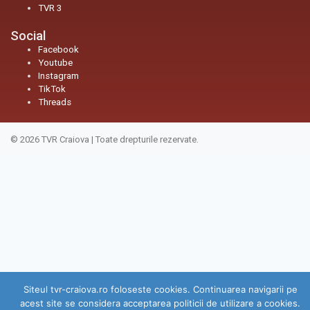
TVR 3
Social
Facebook
Youtube
Instagram
TikTok
Threads
© 2026
TVR Craiova
|
Toate drepturile rezervate.
Siteul tvr-craiova.ro foloseste cookies. Continuarea navigarii pe
acest site se considera acceptarea politicii de utilizare a cookies.