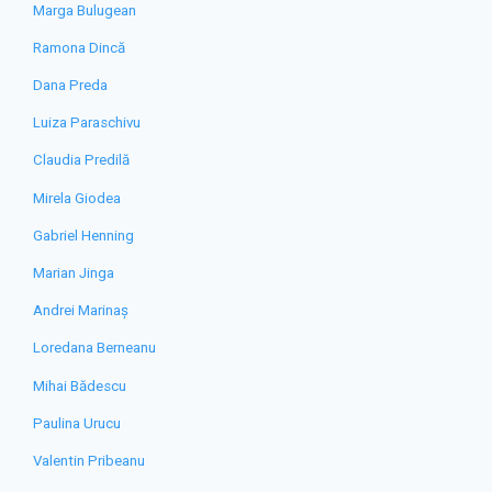
Marga Bulugean
Ramona Dincă
Dana Preda
Luiza Paraschivu
Claudia Predilă
Mirela Giodea
Gabriel Henning
Marian Jinga
Andrei Marinaș
Loredana Berneanu
Mihai Bădescu
Paulina Urucu
Valentin Pribeanu