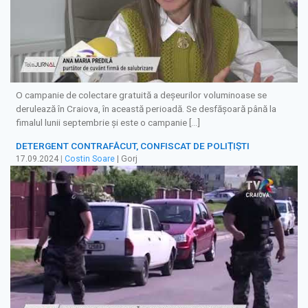
O campanie de colectare gratuită a deşeurilor voluminoase se
derulează în Craiova, în această perioadă. Se desfăşoară până la
fimalul lunii septembrie şi este o campanie […]
DETERGENT CONTRAFĂCUT, CONFISCAT DE POLIȚIȘTI
17.09.2024
|
Costin Soare
| Gorj