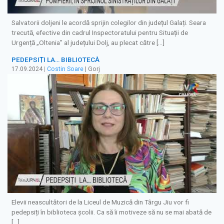
Salvatorii doljeni le acordă sprijin colegilor din județul Galați. Seara
trecută, efective din cadrul Inspectoratului pentru Situații de
Urgență „Oltenia” al județului Dolj, au plecat către […]
PEDEPSIȚI LA… BIBLIOTECĂ
17.09.2024
|
Costin Soare
| Gorj
Elevii neascultători de la Liceul de Muzică din Târgu Jiu vor fi
pedepsiți în biblioteca școlii. Ca să îi motiveze să nu se mai abată de
[…]