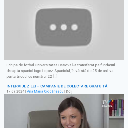
Echipa de fotbal Universitatea Craiova l-a transferat pe fundaşul
dreapta spaniol Iago Lopez. Spaniolul, în vârstă de 25 de ani, va
purta tricoul cu numărul 22 […]
INTERVIUL ZILEI – CAMPANIE DE COLECTARE GRATUITĂ
17.09.2024
|
Ana Maria Ciocănescu
| Dolj