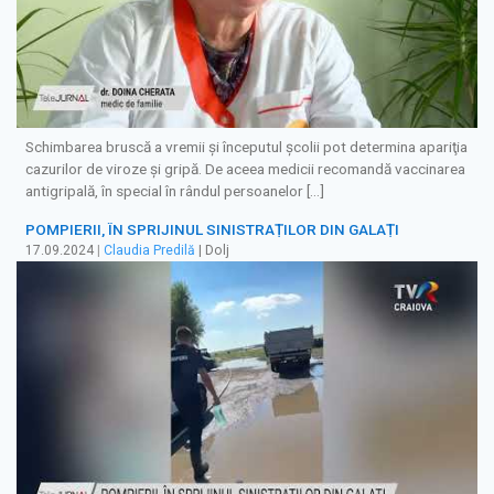
Schimbarea bruscă a vremii şi începutul şcolii pot determina apariţia
cazurilor de viroze şi gripă. De aceea medicii recomandă vaccinarea
antigripală, în special în rândul persoanelor […]
POMPIERII, ÎN SPRIJINUL SINISTRAȚILOR DIN GALAȚI
17.09.2024
|
Claudia Predilă
| Dolj