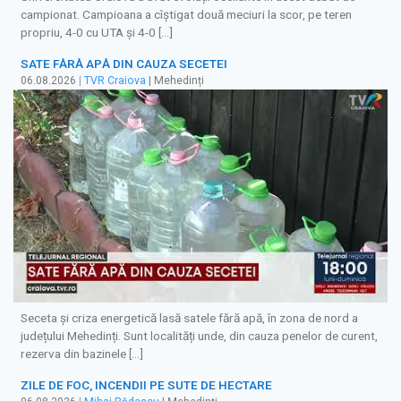
campionat. Campioana a cîștigat două meciuri la scor, pe teren
propriu, 4-0 cu UTA și 4-0 […]
SATE FĂRĂ APĂ DIN CAUZA SECETEI
06.08.2026
|
TVR Craiova
| Mehedinți
Seceta și criza energetică lasă satele fără apă, în zona de nord a
județului Mehedinți. Sunt localități unde, din cauza penelor de curent,
rezerva din bazinele […]
ZILE DE FOC, INCENDII PE SUTE DE HECTARE