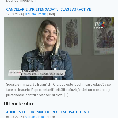
Doar doi medici […]
CANCELARIE „PRIETENOASĂ” ȘI CLASE ATRACTIVE
17.09.2024
|
Claudia Predilă
| Dolj
Școala Gimnazială „Traian” din Craiova este locul în care educația se
face cu bucurie. Reprezentanții unității de învățământ au creat spații
prietenoase pentru profesori și elevi. […]
Ultimele stiri:
ACCIDENT PE DRUMUL EXPRES CRAIOVA-PITEȘTI
06.08.2026
|
Marian Jinga
| Argeș