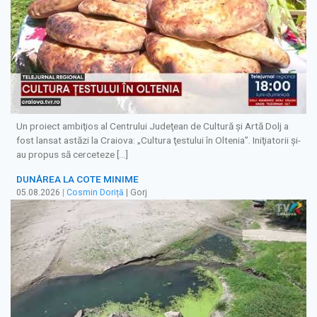
Un proiect ambiţios al Centrului Judeţean de Cultură şi Artă Dolj a
fost lansat astăzi la Craiova: „Cultura ţestului în Oltenia”. Iniţiatorii şi-
au propus să cerceteze […]
DUNĂREA LA COTE MINIME
05.08.2026
|
Cosmin Doriță
| Gorj