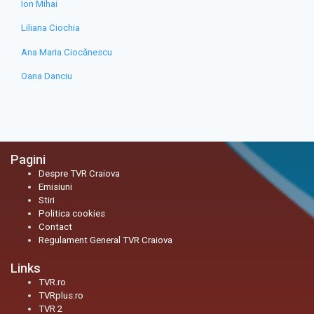
Ion Mihai
Liliana Ciochia
Ana Maria Ciocănescu
Oana Danciu
Pagini
Despre TVR Craiova
Emisiuni
Stiri
Politica cookies
Contact
Regulament General TVR Craiova
Links
TVR.ro
TVRplus.ro
TVR 2