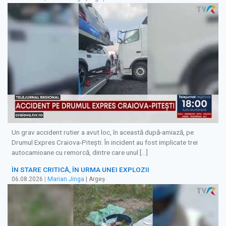
Un grav accident rutier a avut loc, în această după-amiază, pe
Drumul Expres Craiova-Pitești. În incident au fost implicate trei
autocamioane cu remorcă, dintre care unul […]
ÎN STARE CRITICĂ, ÎN URMA UNEI EXPLOZII
06.08.2026
|
Marian Jinga
| Argeș