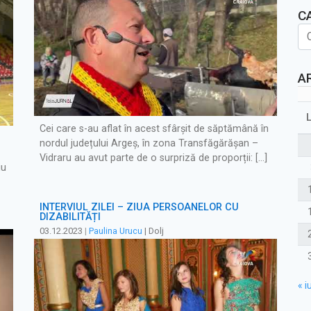
C
A
Cei care s-au aflat în acest sfârşit de săptămână în
nordul județului Argeș, în zona Transfăgărășan –
Vidraru au avut parte de o surpriză de proporții: […]
iu
INTERVIUL ZILEI – ZIUA PERSOANELOR CU
DIZABILITĂȚI
03.12.2023
|
Paulina Urucu
| Dolj
« iu