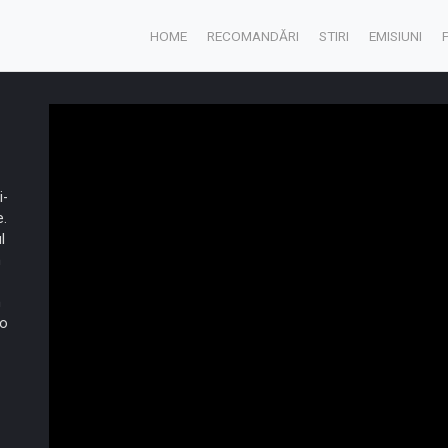
HOME
RECOMANDĂRI
STIRI
EMISIUNI
i-
e.
l
n
n
io