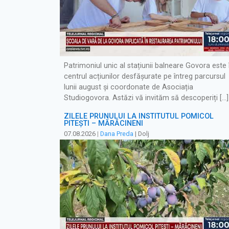
Patrimoniul unic al stațiunii balneare Govora este 
centrul acțiunilor desfășurate pe întreg parcursul
lunii august și coordonate de Asociația
Studiogovora. Astăzi vă invităm să descoperiți […]
ZILELE PRUNULUI LA INSTITUTUL POMICOL
PITEȘTI – MĂRĂCINENI
07.08.2026
|
Dana Preda
| Dolj