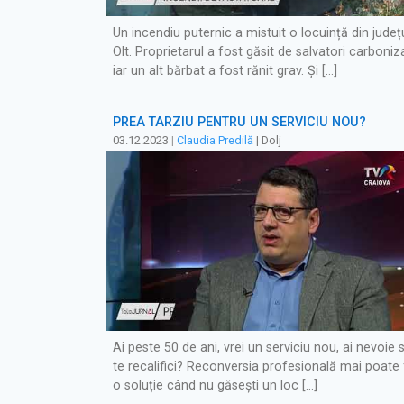
Un incendiu puternic a mistuit o locuință din județ
Olt. Proprietarul a fost găsit de salvatori carboniz
iar un alt bărbat a fost rănit grav. Şi […]
PREA TÂRZIU PENTRU UN SERVICIU NOU?
03.12.2023
|
Claudia Predilă
| Dolj
Ai peste 50 de ani, vrei un serviciu nou, ai nevoie 
te recalifici? Reconversia profesională mai poate 
o soluție când nu găsești un loc […]