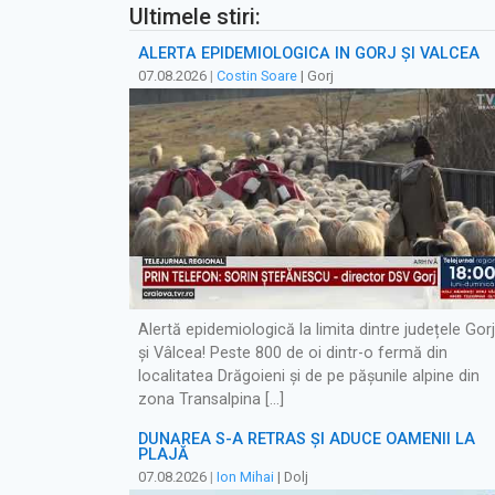
Ultimele stiri:
ALERTĂ EPIDEMIOLOGICĂ ÎN GORJ ȘI VÂLCEA
07.08.2026
|
Costin Soare
| Gorj
Alertă epidemiologică la limita dintre județele Gorj
și Vâlcea! Peste 800 de oi dintr-o fermă din
localitatea Drăgoieni și de pe pășunile alpine din
zona Transalpina […]
DUNĂREA S-A RETRAS ŞI ADUCE OAMENII LA
PLAJĂ
07.08.2026
|
Ion Mihai
| Dolj