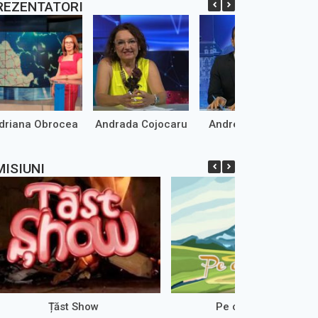
REZENTATORI
driana Obrocea
Andrada Cojocaru
Andrei Marinaș
MISIUNI
Țăst Show
Pe cărări de țară