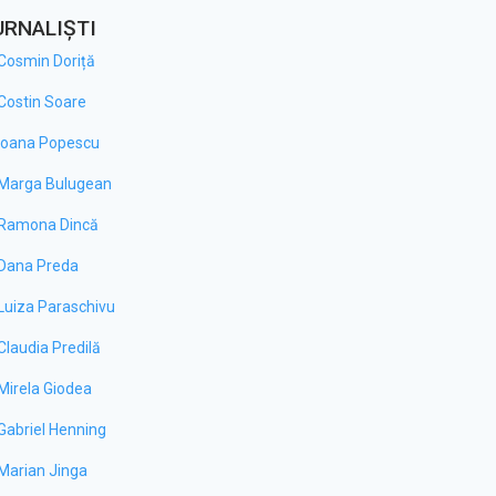
URNALIȘTI
Cosmin Doriță
Costin Soare
Ioana Popescu
Marga Bulugean
Ramona Dincă
Dana Preda
Luiza Paraschivu
Claudia Predilă
Mirela Giodea
Gabriel Henning
Marian Jinga