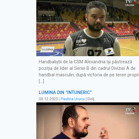
Handbaliștii de la CSM Alexandria își păstrează
poziția de lider al Seriei B din cadrul Diviziei A de
handbal masculin, după victoria de pe teren propr
[…]
LUMINA DIN “ÎNTUNERIC”
03.12.2023
|
Paulina Urucu
| Dolj