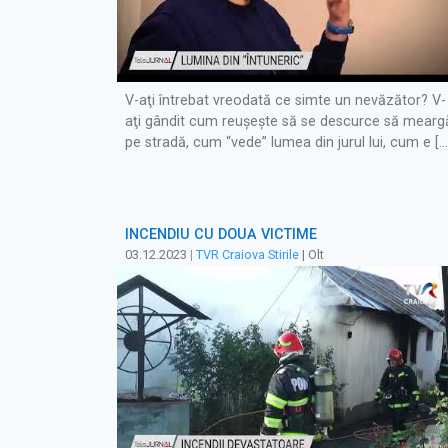
V-aţi întrebat vreodată ce simte un nevăzător? V-
aţi gândit cum reuşeşte să se descurce să mearg
pe stradă, cum “vede” lumea din jurul lui, cum e […
INCENDIU CU DOUĂ VICTIME
03.12.2023
|
TVR Craiova Stirile
| Olt