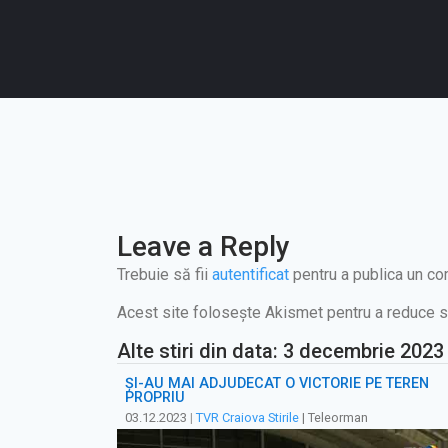
Leave a Reply
Trebuie să fii
autentificat
pentru a publica un co
Acest site folosește Akismet pentru a reduce 
Alte stiri din data: 3 decembrie 2023
ȘI-AU MAI ADJUDECAT O VICTORIE PE TEREN
PROPRIU
03.12.2023
|
TVR Craiova Stirile
| Teleorman