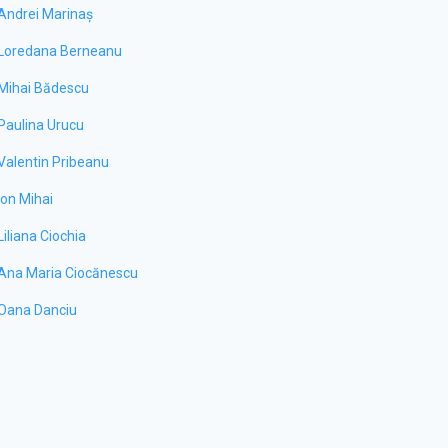
Andrei Marinaș
Loredana Berneanu
Mihai Bădescu
Paulina Urucu
Valentin Pribeanu
Ion Mihai
Liliana Ciochia
Ana Maria Ciocănescu
Oana Danciu