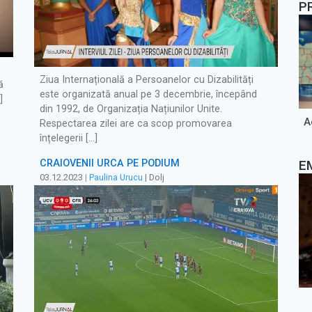
P
Ziua Internațională a Persoanelor cu Dizabilități
ă
este organizată anual pe 3 decembrie, începând
]
din 1992, de Organizația Națiunilor Unite.
A
Respectarea zilei are ca scop promovarea
înțelegerii […]
E
CRAIOVENII URCĂ PE PODIUM
03.12.2023
|
Paulina Urucu
| Dolj