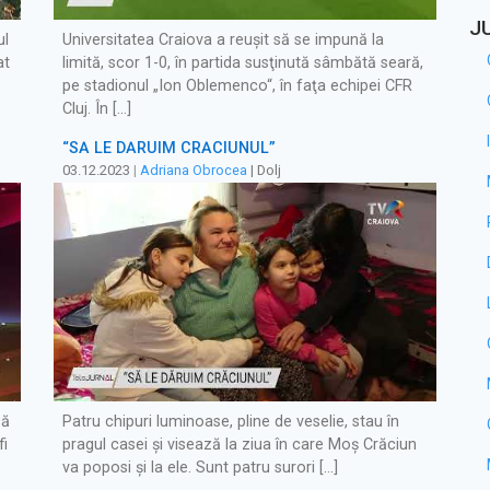
J
ul
Universitatea Craiova a reuşit să se impună la
at
limită, scor 1-0, în partida susţinută sâmbătă seară,
pe stadionul „Ion Oblemenco“, în faţa echipei CFR
Cluj. În […]
“SĂ LE DĂRUIM CRĂCIUNUL”
03.12.2023
|
Adriana Obrocea
| Dolj
să
Patru chipuri luminoase, pline de veselie, stau în
fi
pragul casei și visează la ziua în care Moș Crăciun
va poposi și la ele. Sunt patru surori […]