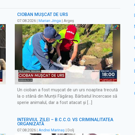
CIOBAN MUȘCAT DE URS
07.08.2026
|
Marian Jinga
| Argeș
Un cioban a fost mușcat de un urs noaptea trecută
la o stână din Munții Făgăraș. Bărbatul încercase să
sperie animalul, dar a fost atacat și […]
INTERVIUL ZILEI – B.C.C.O. VS CRIMINALITATEA
ORGANIZATĂ
07.08.2026
|
Andrei Marinaș
| Dolj