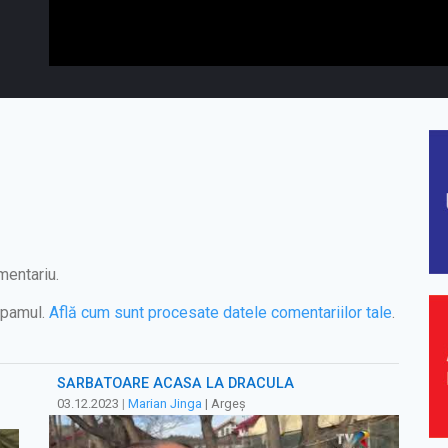
mentariu.
spamul.
Află cum sunt procesate datele comentariilor tale
.
SĂRBĂTOARE ACASĂ LA DRACULA
03.12.2023
|
Marian Jinga
| Argeș