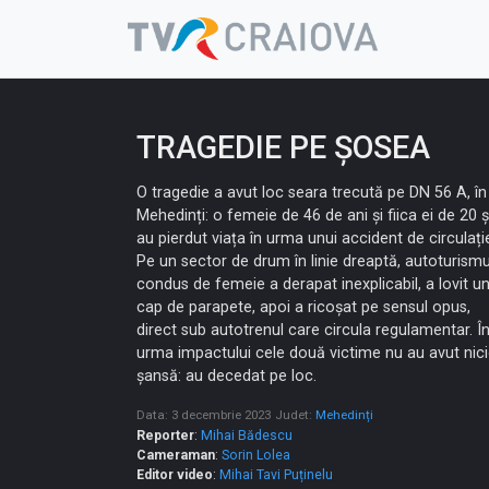
Skip
to
content
TRAGEDIE PE ȘOSEA
O tragedie a avut loc seara trecută pe DN 56 A, în
Mehedinți: o femeie de 46 de ani și fiica ei de 20 ș
au pierdut viața în urma unui accident de circulați
Pe un sector de drum în linie dreaptă, autoturismu
condus de femeie a derapat inexplicabil, a lovit u
cap de parapete, apoi a ricoșat pe sensul opus,
direct sub autotrenul care circula regulamentar. Î
urma impactului cele două victime nu au avut nic
șansă: au decedat pe loc.
Data: 3 decembrie 2023
Judet:
Mehedinți
Reporter
:
Mihai Bădescu
Cameraman
:
Sorin Lolea
Editor video
:
Mihai Tavi Puținelu