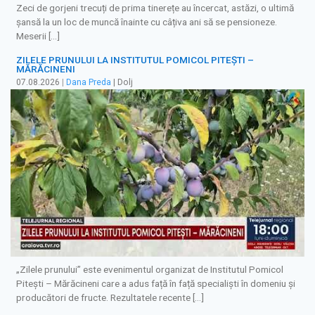
Zeci de gorjeni trecuți de prima tinerețe au încercat, astăzi, o ultimă
șansă la un loc de muncă înainte cu câțiva ani să se pensioneze.
Meserii […]
ZILELE PRUNULUI LA INSTITUTUL POMICOL PITEȘTI –
MĂRĂCINENI
07.08.2026
|
Dana Preda
| Dolj
„Zilele prunului” este evenimentul organizat de Institutul Pomicol
Pitești – Mărăcineni care a adus față în față specialiști în domeniu și
producători de fructe. Rezultatele recente […]