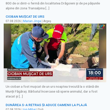
800 de oi dintr-o fermă din localitatea Drăgoieni și de pe pășunile
alpine din zona Transalpina […]
CIOBAN MUȘCAT DE URS
07.08.2026
|
Marian Jinga
| Argeș
Un cioban a fost mușcat de un urs noaptea trecută la o stână din
Munții Făgăraș. Bărbatul încercase să sperie animalul, dar a fost
atacat și […]
DUNĂREA S-A RETRAS ŞI ADUCE OAMENII LA PLAJĂ
07.08.2026
|
Ion Mihai
| Dolj