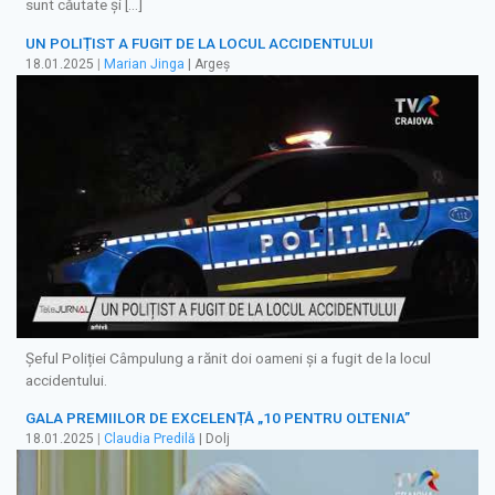
sunt căutate și […]
UN POLIȚIST A FUGIT DE LA LOCUL ACCIDENTULUI
18.01.2025
|
Marian Jinga
| Argeș
Șeful Poliției Câmpulung a rănit doi oameni și a fugit de la locul
accidentului.
GALA PREMIILOR DE EXCELENȚĂ „10 PENTRU OLTENIA”
18.01.2025
|
Claudia Predilă
| Dolj