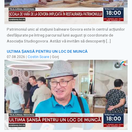
Patrimoniul unic al stațiunii balneare Govora este în centrul acțiunilor
desfășurate pe întreg parcursul lunii august și coordonate de
Asociația Studiogovora. Astăzi vă invităm să descoperiți […]
ULTIMA ȘANSĂ PENTRU UN LOC DE MUNCĂ
07.08.2026
|
Costin Soare
| Gorj