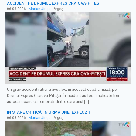
ACCIDENT PE DRUMUL EXPRES CRAIOVA-PITEȘTI
06.08.2026
|
Marian Jinga
| Argeș
Un grav accident rutier a avut loc, în această după-amiază, pe
Drumul Expres Craiova-Pitești. În incident au fost implicate trei
autocamioane cu remorcă, dintre care unul […]
ÎN STARE CRITICĂ, ÎN URMA UNEI EXPLOZII
06.08.2026
|
Marian Jinga
| Argeș