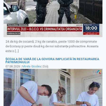
24 de kg de cocaină, 2 kg de canabis, peste 1000 de comprimate
de Ecstasy și peste două kg de noi substanțe psihoactive. Aceasta
este o […]
ȘCOALA DE VARĂ DE LA GOVORA IMPLICATĂ ÎN RESTAURAREA
PATRIMONIULUI
07.08.2026
|
Mirela Giodea
| Dolj