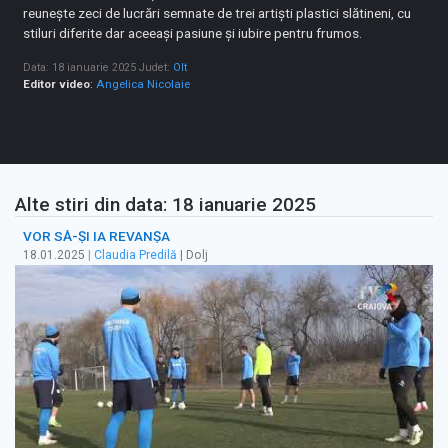
reunește zeci de lucrări semnate de trei artiști plastici slătineni, cu
stiluri diferite dar aceeași pasiune și iubire pentru frumos.
Data: 18 ianuarie 2025
Judet:
Olt
Editor video
:
Angelica Nicolaie
Alte stiri din data: 18 ianuarie 2025
VOR SĂ-ȘI IA REVANȘA
18.01.2025
|
Claudia Predilă
| Dolj