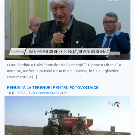
O nouă ediție a Galei Premiilor de Excelenţă “10 pentru Oltenia” a
avut loc, astăzi, la Muzeul de Artă din Craiova, în Sala Oglinzilor.
Evenimentul a […]
RENUNȚĂ LA TERENURI PENTRU FOTOVOLTAICE
18.01.2025
|
TVR Craiova Stirile
| Olt