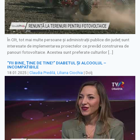
În Olt, tot mai multe persoane și administrații publice din județ sunt
interesate de implementarea proiectelor ce prevăd construirea de
panouri fotovoltaice. Acestea sunt preferate culturilor […]
“FII BINE, ȚINE DE TINE!” DIABETUL ȘI ALCOOLUL –
INCOMPATIBILE
18.01.2025
|
Claudia Predilă
,
Liliana Ciochia
| Dolj