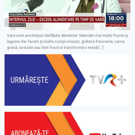
Vara este anotimpul răsfățului alimentar. Mâncăm mai multe fructe și
legume dar facem și multe compromisuri, grătare frecvente, carne
grasă, sosurile sau fast-food-ul transformă o masă […]