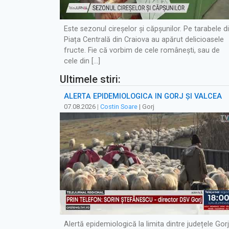
Este sezonul cireșelor și căpșunilor. Pe tarabele d
Piața Centrală din Craiova au apărut delicioasele
fructe. Fie că vorbim de cele românești, sau de
cele din […]
Ultimele stiri:
ALERTĂ EPIDEMIOLOGICĂ ÎN GORJ ȘI VÂLCEA
07.08.2026
|
Costin Soare
| Gorj
Alertă epidemiologică la limita dintre județele Gorj