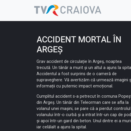
Skip
to
content
ACCIDENT MORTAL ÎN
ARGEȘ
Grav accident de circulație în Argeș, noaptea
trecută. Un tânăr a murit și un altul a ajuns la spita
Accidentul a fost surprins de o cameră de
supraveghere. Vă avertizăm că urmează imagini ș
informații cu puternic impact emoțional.
Cumplitul accident s-a petrecut în comuna Popeșt
din Argeș. Un tânăr din Teleorman care se afla la
volanul unei mașini, se pare că a pierdut controlul
volanului într-o curbă și a intrat într-un cap de po
și apoi într-un gard din beton. Unul dintre ei a muri
iar celălalt a ajuns la spital.