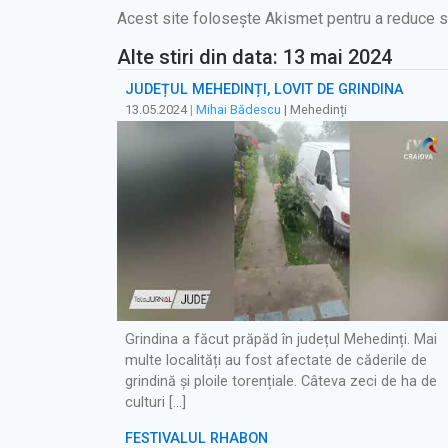
Acest site folosește Akismet pentru a reduce 
Alte stiri din data: 13 mai 2024
JUDEȚUL MEHEDINȚI, LOVIT DE GRINDINĂ
13.05.2024
|
Mihai Bădescu
| Mehedinți
Grindina a făcut prăpăd în județul Mehedinți. Mai
multe localități au fost afectate de căderile de
grindină și ploile torențiale. Câteva zeci de ha de
culturi […]
FESTIVALUL RHABON