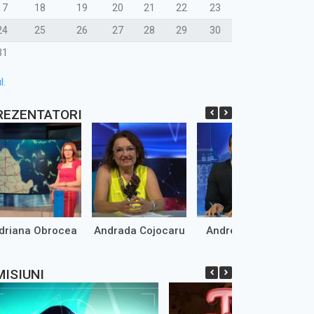
17
18
19
20
21
22
23
24
25
26
27
28
29
30
31
l.
REZENTATORI
driana Obrocea
Andrada Cojocaru
Andrei Marinaș
MISIUNI