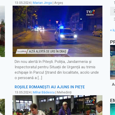
13.05.2024
|
Marian Jinga
| Argeș
« iu
P
Din nou alertă în Pitești. Poliția, Jandarmeria și
Inspectoratul pentru Situații de Urgență au trimis
echipaje în Parcul Ștrand din localitate, acolo unde
o persoană a […]
A
ROȘIILE ROMÂNEȘTI AU AJUNS ÎN PIEȚE
13.05.2024
|
Mihai Bădescu
| Mehedinți
E