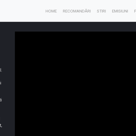
HOME
RECOMANDĂRI
STIRI
EMISIUNI
l.
i
i
d
t,