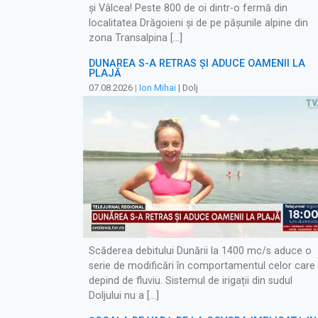
și Vâlcea! Peste 800 de oi dintr-o fermă din
localitatea Drăgoieni și de pe pășunile alpine din
zona Transalpina […]
DUNĂREA S-A RETRAS ŞI ADUCE OAMENII LA
PLAJĂ
07.08.2026
|
Ion Mihai
| Dolj
Scăderea debitului Dunării la 1400 mc/s aduce o
serie de modificări în comportamentul celor care
depind de fluviu. Sistemul de irigații din sudul
Doljului nu a […]