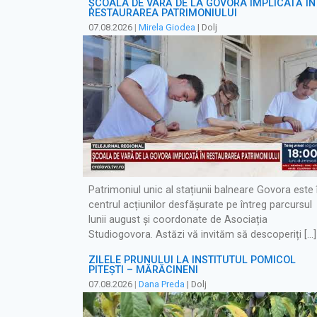
ȘCOALA DE VARĂ DE LA GOVORA IMPLICATĂ ÎN
RESTAURAREA PATRIMONIULUI
07.08.2026
|
Mirela Giodea
| Dolj
Patrimoniul unic al stațiunii balneare Govora este 
centrul acțiunilor desfășurate pe întreg parcursul
lunii august și coordonate de Asociația
Studiogovora. Astăzi vă invităm să descoperiți […]
ZILELE PRUNULUI LA INSTITUTUL POMICOL
PITEȘTI – MĂRĂCINENI
07.08.2026
|
Dana Preda
| Dolj