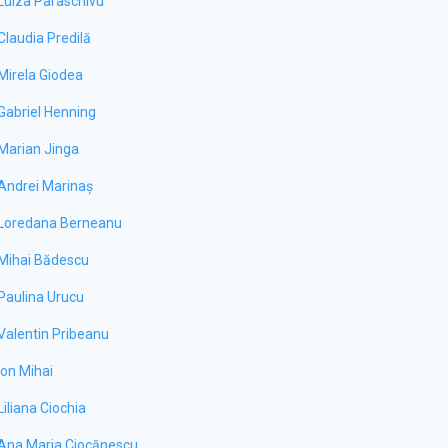
Luiza Paraschivu
Claudia Predilă
Mirela Giodea
Gabriel Henning
Marian Jinga
Andrei Marinaș
Loredana Berneanu
Mihai Bădescu
Paulina Urucu
Valentin Pribeanu
Ion Mihai
Liliana Ciochia
Ana Maria Ciocănescu