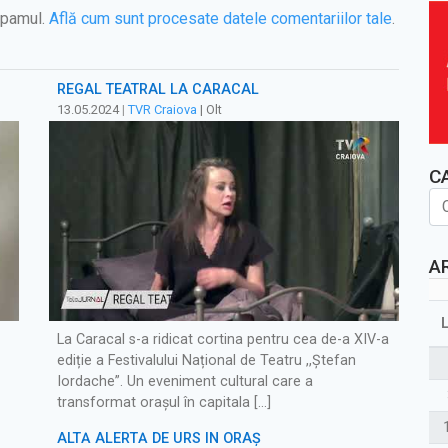
spamul.
Află cum sunt procesate datele comentariilor tale
.
REGAL TEATRAL LA CARACAL
13.05.2024
|
TVR Craiova
| Olt
C
A
La Caracal s-a ridicat cortina pentru cea de-a XIV-a
ediție a Festivalului Național de Teatru ,,Ștefan
Iordache”. Un eveniment cultural care a
transformat oraşul în capitala […]
ALTĂ ALERTĂ DE URS ÎN ORAȘ