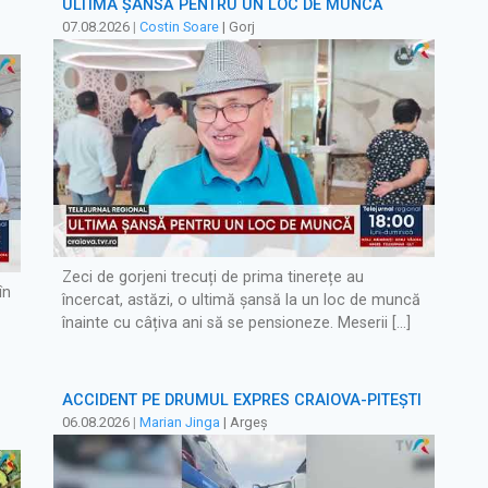
ULTIMA ȘANSĂ PENTRU UN LOC DE MUNCĂ
07.08.2026
|
Costin Soare
| Gorj
Zeci de gorjeni trecuți de prima tinerețe au
în
încercat, astăzi, o ultimă șansă la un loc de muncă
înainte cu câțiva ani să se pensioneze. Meserii […]
ACCIDENT PE DRUMUL EXPRES CRAIOVA-PITEȘTI
06.08.2026
|
Marian Jinga
| Argeș