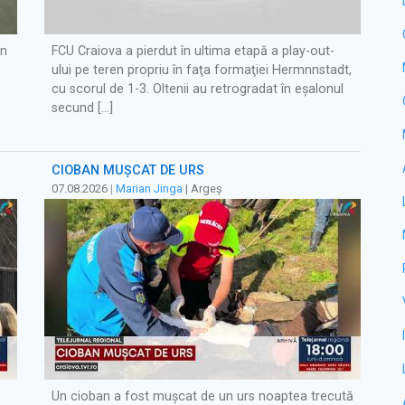
in
FCU Craiova a pierdut în ultima etapă a play-out-
ului pe teren propriu în faţa formaţiei Hermnnstadt,
cu scorul de 1-3. Oltenii au retrogradat în eşalonul
secund […]
CIOBAN MUȘCAT DE URS
07.08.2026
|
Marian Jinga
| Argeș
Un cioban a fost mușcat de un urs noaptea trecută