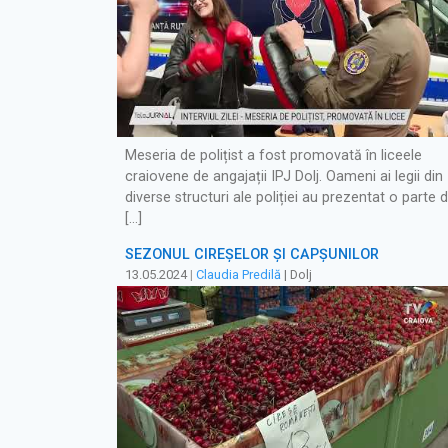
Meseria de polițist a fost promovată în liceele
craiovene de angajații IPJ Dolj. Oameni ai legii din
diverse structuri ale poliției au prezentat o parte d
[…]
SEZONUL CIREȘELOR ȘI CĂPȘUNILOR
13.05.2024
|
Claudia Predilă
| Dolj