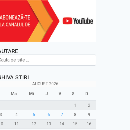
AUTARE
RHIVA STIRI
AUGUST 2026
L
Ma
Mi
J
V
S
D
1
2
3
4
5
6
7
8
9
10
11
12
13
14
15
16