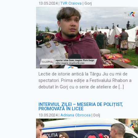
13.05.2024
|
TVR Craiova
| Gorj
Lectie de istorie antică la Târgu Jiu cu mii de
spectatori. Prima ediție a Festivalului Rhabon a
debutat în Gorj cu o serie de ateliere de […]
INTERVIUL ZILEI – MESERIA DE POLIȚIST,
PROMOVATĂ ÎN LICEE
13.05.2024
|
Adriana Obrocea
| Dolj