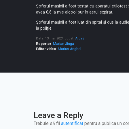
Șoferul mașinii a fost testat cu aparatul etilotest 
avea 0,6 la mie alcool pur în aerul expirat.
Șoferul mașinii a fost luat din spital și dus la audie
la poliție.
Data: 13 mai 2024
Judet:
Argeș
Reporter
:
Marian Jinga
Editor video
:
Marius Anghel
Leave a Reply
Trebuie să fii
autentificat
pentru a publica un co