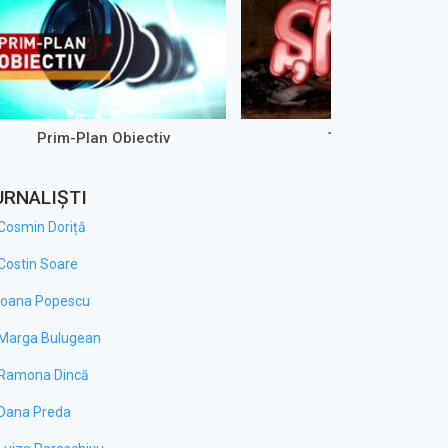
Prim-Plan Obiectiv
Țăst Show
URNALIȘTI
Cosmin Doriță
Costin Soare
Ioana Popescu
Marga Bulugean
Ramona Dincă
Dana Preda