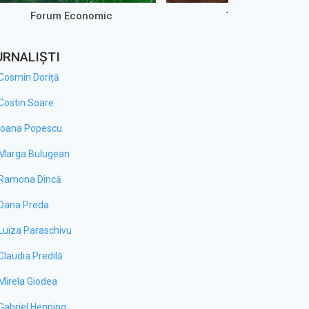
Forum Economic
Țăst Show
URNALIȘTI
Cosmin Doriță
Costin Soare
Ioana Popescu
Marga Bulugean
Ramona Dincă
Dana Preda
Luiza Paraschivu
Claudia Predilă
Mirela Giodea
Gabriel Henning