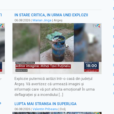
I
ÎN STARE CRITICĂ, ÎN URMA UNEI EXPLOZII
06.08.2026
|
Marian Jinga
| Argeș
ă-
Explozie puternică astăzi într-o casă din județul
Argeș. Vă avertizez că urmează imagini și
informații care vă pot afecta emoțional! În urma
deflagrației și a incendiului […]
P
LUPTĂ MAI STRÂNSĂ ÎN SUPERLIGĂ
06.08.2026
|
Valentin Pribeanu
| Dolj