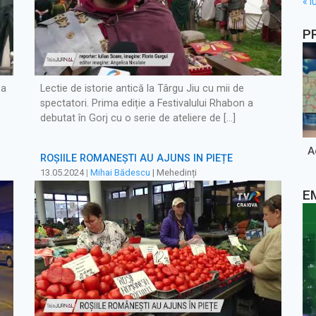
« iu
P
-a
Lectie de istorie antică la Târgu Jiu cu mii de
spectatori. Prima ediție a Festivalului Rhabon a
debutat în Gorj cu o serie de ateliere de […]
A
ROȘIILE ROMÂNEȘTI AU AJUNS ÎN PIEȚE
13.05.2024
|
Mihai Bădescu
| Mehedinți
E