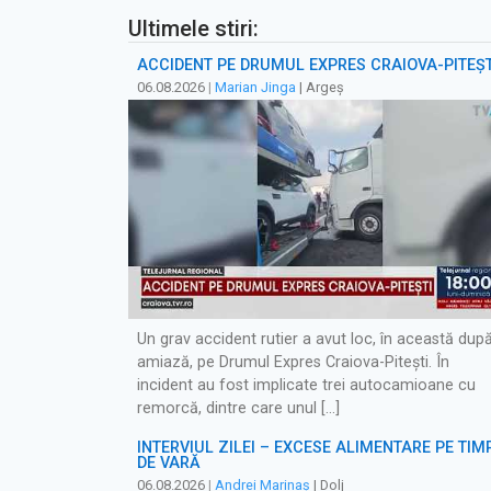
Ultimele stiri:
ACCIDENT PE DRUMUL EXPRES CRAIOVA-PITEȘT
06.08.2026
|
Marian Jinga
| Argeș
Un grav accident rutier a avut loc, în această dup
amiază, pe Drumul Expres Craiova-Pitești. În
incident au fost implicate trei autocamioane cu
remorcă, dintre care unul […]
INTERVIUL ZILEI – EXCESE ALIMENTARE PE TIM
DE VARĂ
06.08.2026
|
Andrei Marinaș
| Dolj