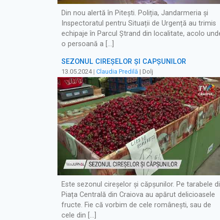
Din nou alertă în Pitești. Poliția, Jandarmeria și
Inspectoratul pentru Situații de Urgență au trimis
echipaje în Parcul Ștrand din localitate, acolo und
o persoană a […]
SEZONUL CIREȘELOR ȘI CĂPȘUNILOR
13.05.2024
|
Claudia Predilă
| Dolj
Este sezonul cireșelor și căpșunilor. Pe tarabele d
Piața Centrală din Craiova au apărut delicioasele
fructe. Fie că vorbim de cele românești, sau de
cele din […]