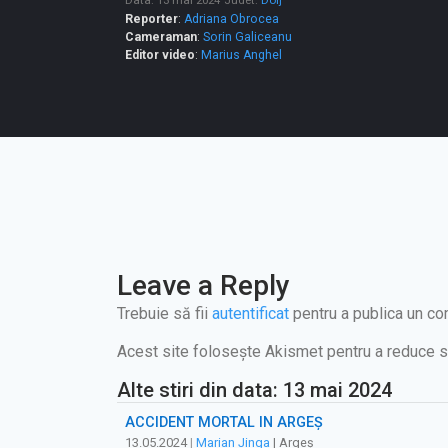
Data: 13 mai 2024
Judet:
Dolj
Reporter
:
Adriana Obrocea
Cameraman
:
Sorin Galiceanu
Editor video
:
Marius Anghel
Leave a Reply
Trebuie să fii
autentificat
pentru a publica un co
Acest site folosește Akismet pentru a reduce 
Alte stiri din data: 13 mai 2024
ACCIDENT MORTAL ÎN ARGEȘ
13.05.2024
|
Marian Jinga
| Argeș