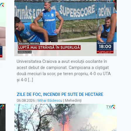
Universitatea Craiova a avut evoluții oscilante în
m
acest debut de campionat. Campioana a cîștigat
două meciuri la scor, pe teren propriu, 4-0 cu UTA
și 4-0 […]
ZILE DE FOC, INCENDII PE SUTE DE HECTARE
06.08.2026
|
Mihai Bădescu
| Mehedinți