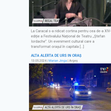
La Caracal s-a ridicat cortina pentru cea de-a XIV
ediție a Festivalului Național de Teatru ,,Ștefan
Iordache”. Un eveniment cultural care a
transformat oraşul în capitala […]
ALTĂ ALERTĂ DE URS ÎN ORAȘ
13.05.2024
|
Marian Jinga
| Argeș