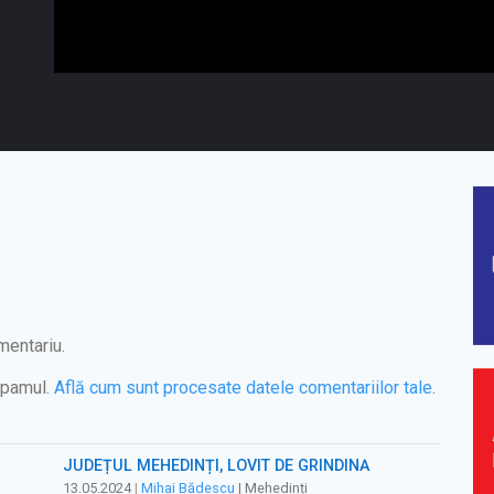
mentariu.
spamul.
Află cum sunt procesate datele comentariilor tale
.
JUDEȚUL MEHEDINȚI, LOVIT DE GRINDINĂ
13.05.2024
|
Mihai Bădescu
| Mehedinți