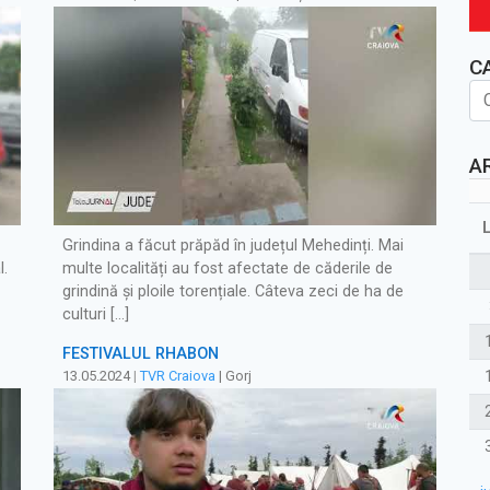
C
A
Grindina a făcut prăpăd în județul Mehedinți. Mai
l.
multe localități au fost afectate de căderile de
grindină și ploile torențiale. Câteva zeci de ha de
culturi […]
FESTIVALUL RHABON
13.05.2024
|
TVR Craiova
| Gorj