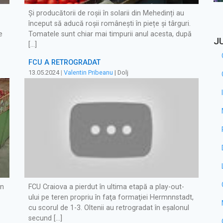
Și producătorii de roșii în solarii din Mehedinți au
început să aducă roșii românești în piețe și târguri.
e
Tomatele sunt chiar mai timpurii anul acesta, după
J
[…]
FCU A RETROGRADAT
13.05.2024
|
Valentin Pribeanu
| Dolj
in
FCU Craiova a pierdut în ultima etapă a play-out-
ului pe teren propriu în faţa formaţiei Hermnnstadt,
cu scorul de 1-3. Oltenii au retrogradat în eşalonul
secund […]