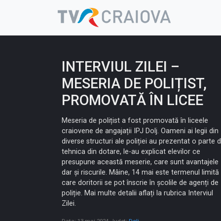
Skip
to
content
INTERVIUL ZILEI –
MESERIA DE POLIȚIST,
PROMOVATĂ ÎN LICEE
Meseria de polițist a fost promovată în liceele
craiovene de angajații IPJ Dolj. Oameni ai legii din
diverse structuri ale poliției au prezentat o parte d
tehnica din dotare, le-au explicat elevilor ce
presupune această meserie, care sunt avantajele
dar și riscurile. Mâine, 14 mai este termenul limită 
care doritorii se pot înscrie în școlile de agenți de
poliție. Mai multe detalii aflați la rubrica Interviul
Zilei.