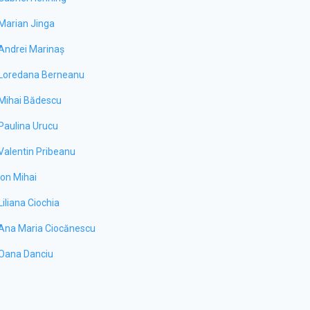
Marian Jinga
Andrei Marinaș
Loredana Berneanu
Mihai Bădescu
Paulina Urucu
Valentin Pribeanu
Ion Mihai
Liliana Ciochia
Ana Maria Ciocănescu
Oana Danciu