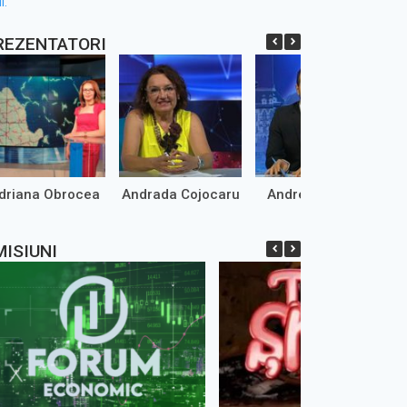
l.
REZENTATORI
driana Obrocea
Andrada Cojocaru
Andrei Marinaș
MISIUNI