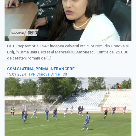
La 13 septembrie 1942 începea calvarul etnicilor romi din Craiova și
Dolj, în urma unui Decret al Mareșalului Antonescu. Dintre cei 25.000
de cetățeni români de […]
CSM SLATINA, PRIMA ÎNFRÂNGERE
15.09.2024
|
TVR Craiova Stirile
| Olt