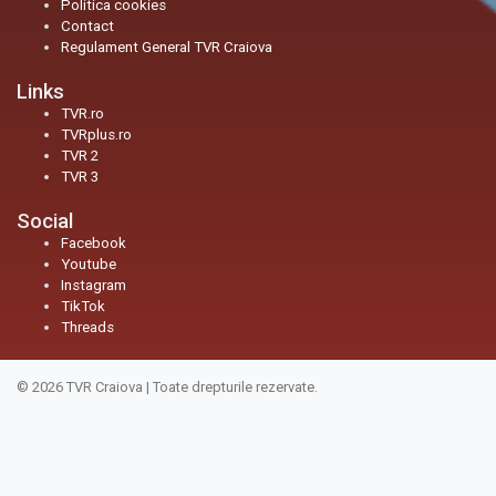
Politica cookies
Contact
Regulament General TVR Craiova
Links
TVR.ro
TVRplus.ro
TVR 2
TVR 3
Social
Facebook
Youtube
Instagram
TikTok
Threads
© 2026
TVR Craiova
|
Toate drepturile rezervate.