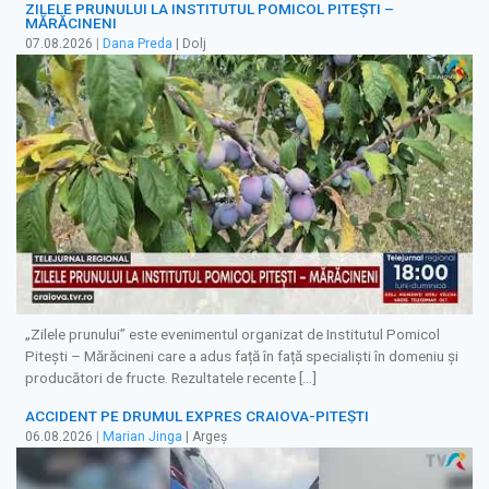
ZILELE PRUNULUI LA INSTITUTUL POMICOL PITEȘTI –
MĂRĂCINENI
07.08.2026
|
Dana Preda
| Dolj
„Zilele prunului” este evenimentul organizat de Institutul Pomicol
Pitești – Mărăcineni care a adus față în față specialiști în domeniu și
producători de fructe. Rezultatele recente […]
ACCIDENT PE DRUMUL EXPRES CRAIOVA-PITEȘTI
06.08.2026
|
Marian Jinga
| Argeș