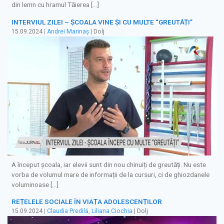
din lemn cu hramul Tăierea […]
INTERVIUL ZILEI – ȘCOALA VINE ŞI CU MULTE “GREUTĂȚI”
15.09.2024
|
Andrei Marinaș
| Dolj
A început școala, iar elevii sunt din nou chinuiți de greutăți. Nu este
vorba de volumul mare de informații de la cursuri, ci de ghiozdanele
voluminoase […]
REȚELELE SOCIALE ÎN VIAȚA ADOLESCENȚILOR
15.09.2024
|
Claudia Predilă
,
Liliana Ciochia
| Dolj