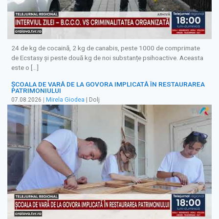
24 de kg de cocaină, 2 kg de canabis, peste 1000 de comprimate
de Ecstasy și peste două kg de noi substanțe psihoactive. Aceasta
este o […]
ȘCOALA DE VARĂ DE LA GOVORA IMPLICATĂ ÎN RESTAURAREA
PATRIMONIULUI
07.08.2026
|
Mirela Giodea
| Dolj