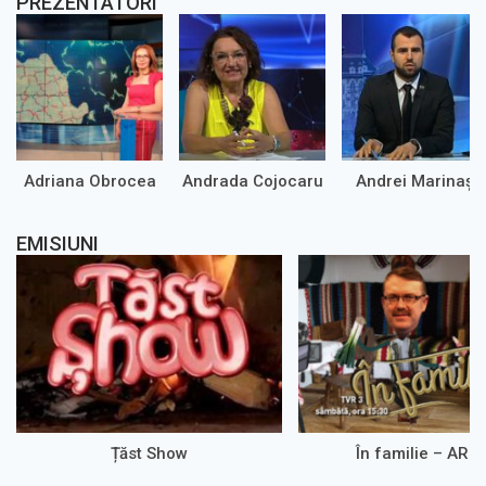
PREZENTATORI
Adriana Obrocea
Andrada Cojocaru
Andrei Marinaș
EMISIUNI
Țăst Show
În familie – ARH