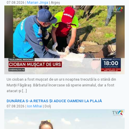
07.08.2026
|
Marian Jinga
| Argeș
Un cioban a fost mușcat de un urs noaptea trecută la o stână din
Munții Făgăraș. Bărbatul încercase să sperie animalul, dar a fost
atacat și […]
DUNĂREA S-A RETRAS ŞI ADUCE OAMENII LA PLAJĂ
07.08.2026
|
Ion Mihai
| Dolj