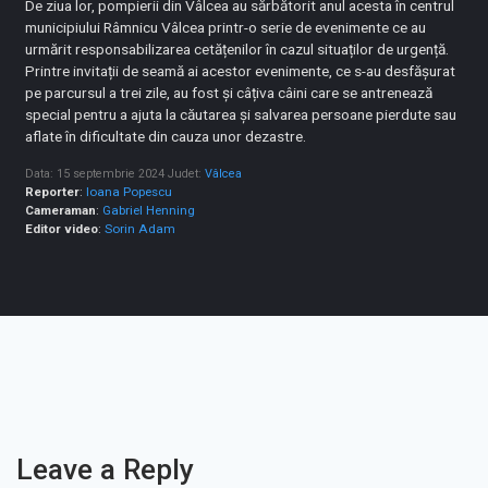
De ziua lor, pompierii din Vâlcea au sărbătorit anul acesta în centrul
municipiului Râmnicu Vâlcea printr-o serie de evenimente ce au
urmărit responsabilizarea cetățenilor în cazul situaților de urgență.
Printre invitații de seamă ai acestor evenimente, ce s-au desfășurat
pe parcursul a trei zile, au fost și câțiva câini care se antrenează
special pentru a ajuta la căutarea și salvarea persoane pierdute sau
aflate în dificultate din cauza unor dezastre.
Data: 15 septembrie 2024
Judet:
Vâlcea
Reporter
:
Ioana Popescu
Cameraman
:
Gabriel Henning
Editor video
:
Sorin Adam
Leave a Reply