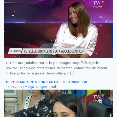
Cei mai mulți adolescenți nu își pot imagina viața fără rețelele
sociale. Dincolo de interacțiunea cu membrii comunității din mediul
virtual, puțini își regăsesc dezinvoltura, în […]
DEPORTAREA ROMILOR SAU EXILUL LACRIMILOR
15.09.2024
|
Marga Bulugean
| Dolj