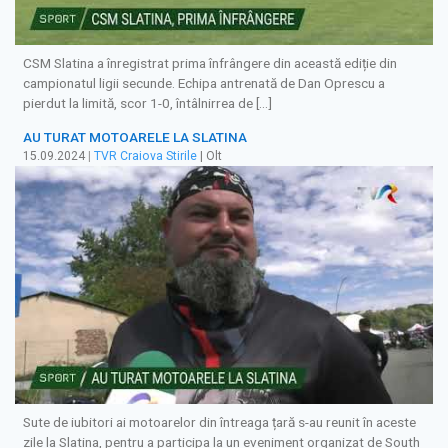
CSM Slatina a înregistrat prima înfrângere din această ediție din
campionatul ligii secunde. Echipa antrenată de Dan Oprescu a
pierdut la limită, scor 1-0, întâlnirrea de […]
AU TURAT MOTOARELE LA SLATINA
15.09.2024
|
TVR Craiova Stirile
| Olt
Sute de iubitori ai motoarelor din întreaga țară s-au reunit în aceste
zile la Slatina, pentru a participa la un eveniment organizat de South