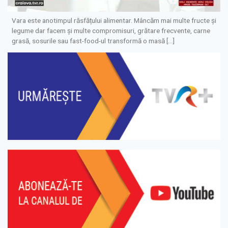
Vara este anotimpul răsfățului alimentar. Mâncăm mai multe fructe și
legume dar facem și multe compromisuri, grătare frecvente, carne
grasă, sosurile sau fast-food-ul transformă o masă […]