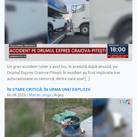
Un grav accident rutier a avut loc, în această după-amiază, pe
Drumul Expres Craiova-Pitești. În incident au fost implicate trei
autocamioane cu remorcă, dintre care unul […]
ÎN STARE CRITICĂ, ÎN URMA UNEI EXPLOZII
06.08.2026
|
Marian Jinga
| Argeș