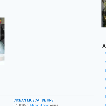
J
CIOBAN MUȘCAT DE URS
07.08.2026
|
Marian Jinga
| Argeș