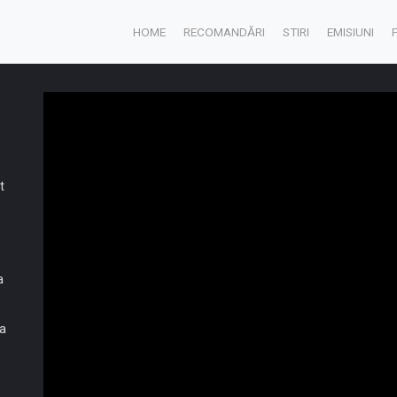
HOME
RECOMANDĂRI
STIRI
EMISIUNI
t
a
ta