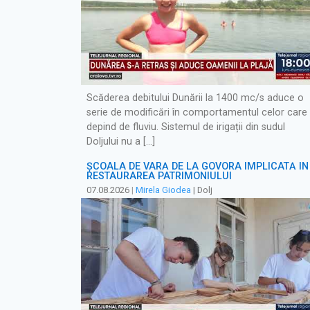
Scăderea debitului Dunării la 1400 mc/s aduce o
serie de modificări în comportamentul celor care
depind de fluviu. Sistemul de irigații din sudul
Doljului nu a […]
ȘCOALA DE VARĂ DE LA GOVORA IMPLICATĂ ÎN
RESTAURAREA PATRIMONIULUI
07.08.2026
|
Mirela Giodea
| Dolj