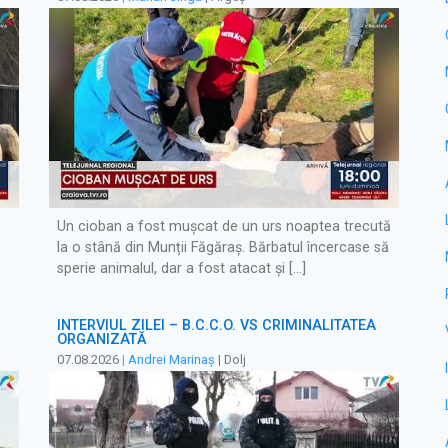
Un cioban a fost mușcat de un urs noaptea trecută
la o stână din Munții Făgăraș. Bărbatul încercase să
sperie animalul, dar a fost atacat și […]
INTERVIUL ZILEI – B.C.C.O. VS CRIMINALITATEA
ORGANIZATĂ
07.08.2026
|
Andrei Marinaș
| Dolj