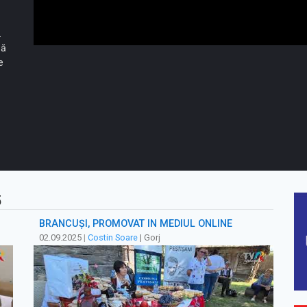
.
pă
e
5
BRÂNCUȘI, PROMOVAT ÎN MEDIUL ONLINE
02.09.2025
|
Costin Soare
| Gorj