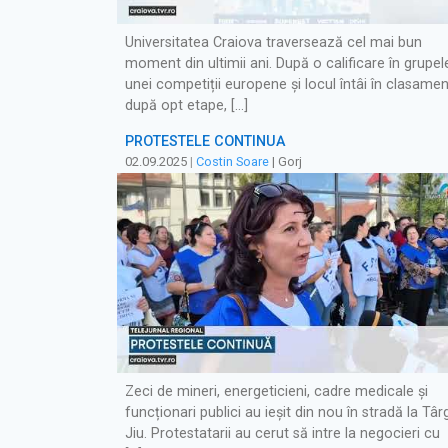
Universitatea Craiova traversează cel mai bun
moment din ultimii ani. După o calificare în grupel
unei competiții europene și locul întâi în clasamen
după opt etape, […]
PROTESTELE CONTINUĂ
02.09.2025
|
Costin Soare
| Gorj
Zeci de mineri, energeticieni, cadre medicale și
funcționari publici au ieșit din nou în stradă la Târ
Jiu. Protestatarii au cerut să intre la negocieri cu