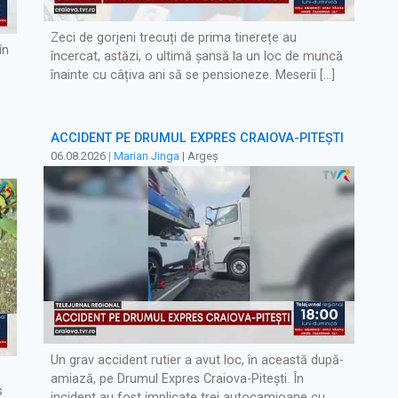
Zeci de gorjeni trecuți de prima tinerețe au
în
încercat, astăzi, o ultimă șansă la un loc de muncă
înainte cu câțiva ani să se pensioneze. Meserii […]
ACCIDENT PE DRUMUL EXPRES CRAIOVA-PITEȘTI
06.08.2026
|
Marian Jinga
| Argeș
Un grav accident rutier a avut loc, în această după-
amiază, pe Drumul Expres Craiova-Pitești. În
s
incident au fost implicate trei autocamioane cu