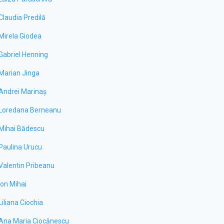
Claudia Predilă
Mirela Giodea
Gabriel Henning
Marian Jinga
Andrei Marinaș
Loredana Berneanu
Mihai Bădescu
Paulina Urucu
Valentin Pribeanu
Ion Mihai
Liliana Ciochia
Ana Maria Ciocănescu