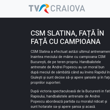
Skip
to
content
CSM SLATINA, FAȚĂ ÎN
FAȚĂ CU CAMPIOANA
CSM Slatina a efectuat astăzi ultimul antrenamen
înaintea meciului de mâine cu campioana CSM
București, de pe teren propriu. Handbalistele
antrenate de Andrei Popescu au un moral bun
după meciul de sâmbătă când au învins Rapidul în
Giulești și sunt decise să-și apere șansele și în faț
propriilor suporteri.
După victoria spectaculoasă de la Bucuresti in fa
Rapisului, handbalistele antrenate de Andrei
Popescu abordează partida cu moralul ridicat și
sunt hotarate sa-și apere șansa și acasă.