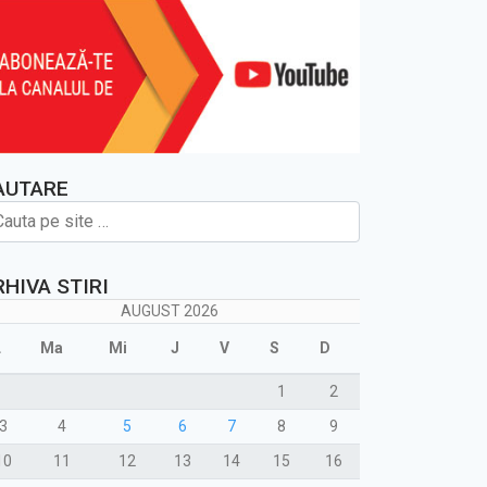
AUTARE
RHIVA STIRI
AUGUST 2026
L
Ma
Mi
J
V
S
D
1
2
3
4
5
6
7
8
9
10
11
12
13
14
15
16