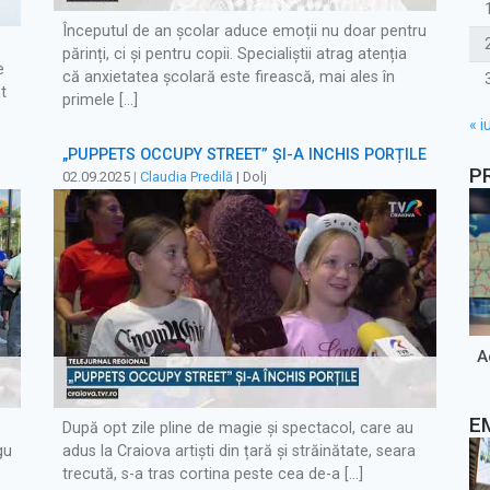
Începutul de an școlar aduce emoții nu doar pentru
părinți, ci și pentru copii. Specialiștii atrag atenția
e
că anxietatea școlară este firească, mai ales în
t
primele […]
« iu
„PUPPETS OCCUPY STREET” ȘI-A ÎNCHIS PORȚILE
P
02.09.2025
|
Claudia Predilă
| Dolj
A
E
După opt zile pline de magie și spectacol, care au
gu
adus la Craiova artiști din țară și străinătate, seara
trecută, s-a tras cortina peste cea de-a […]