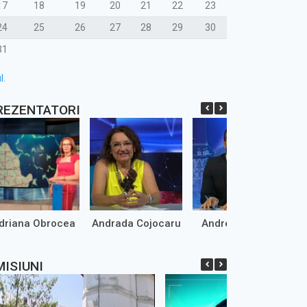
17
18
19
20
21
22
23
24
25
26
27
28
29
30
31
l.
REZENTATORI
driana Obrocea
Andrada Cojocaru
Andrei Marinaș
MISIUNI