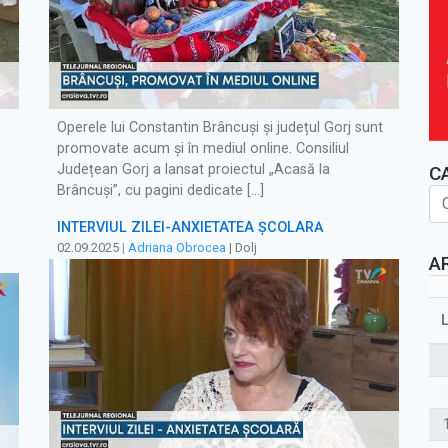
Operele lui Constantin Brâncuși și județul Gorj sunt
promovate acum și în mediul online. Consiliul
Județean Gorj a lansat proiectul „Acasă la
C
Brâncuși”, cu pagini dedicate […]
INTERVIUL ZILEI-ANXIETATEA ȘCOLARĂ
02.09.2025
|
Adriana Obrocea
| Dolj
A