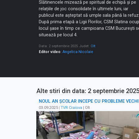
Slătinencele mizează pe spiritual de echipă și pe
relațiile de joc consolidate în ultimele luni, iar
publicul este așteptat să umple sala până la refuz
După prima etapă a Ligii Florilor, CSM Slatina ocu
locul șase în timp ce campioana CSM București s
situează pe locul 4.
Data: 2 septembrie 2025
Judet:
Olt
Editor video
:
Angelica Nicolaie
Alte stiri din data: 2 septembrie 202
NOUL AN ȘCOLAR ÎNCEPE CU PROBLEME VECHI
03.09.2025
|
TVR Craiova
| Olt