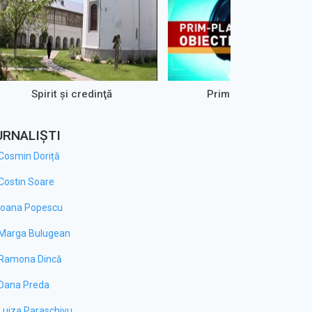
Spirit şi credinţă
Prim-Plan Obiectiv
URNALIȘTI
Cosmin Doriță
Costin Soare
Ioana Popescu
Marga Bulugean
Ramona Dincă
Dana Preda
Luiza Paraschivu