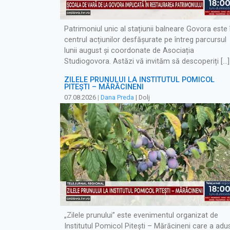
Patrimoniul unic al stațiunii balneare Govora este 
centrul acțiunilor desfășurate pe întreg parcursul
lunii august și coordonate de Asociația
Studiogovora. Astăzi vă invităm să descoperiți […]
ZILELE PRUNULUI LA INSTITUTUL POMICOL
PITEȘTI – MĂRĂCINENI
07.08.2026
|
Dana Preda
| Dolj
„Zilele prunului” este evenimentul organizat de
Institutul Pomicol Pitești – Mărăcineni care a adu