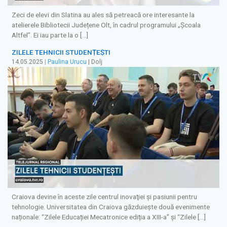
Zeci de elevi din Slatina au ales să petreacă ore interesante la
atelierele Bibliotecii Județene Olt, în cadrul programului „Școala
Altfel”. Ei iau parte la o […]
ZILELE TEHNICII STUDENȚEȘTI
14.05.2025
|
Paulina Urucu
| Dolj
Craiova devine în aceste zile centrul inovaţiei şi pasiunii pentru
tehnologie. Universitatea din Craiova găzduiește două evenimente
naționale: “Zilele Educației Mecatronice ediția a XIII-a” și “Zilele […]