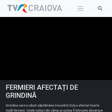
Skip
to
content
FERMIERI AFECTAȚI DE
GRINDINĂ
Grindina care a căzut săptămâna trecută în Dolj a afectat foarte
mulți fermieri. Unele culturi din câmp ar putea fi înlocuite deoarece