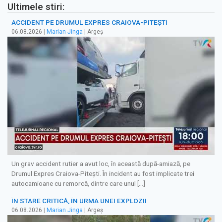
Ultimele stiri:
ACCIDENT PE DRUMUL EXPRES CRAIOVA-PITEȘTI
06.08.2026
|
Marian Jinga
| Argeș
Un grav accident rutier a avut loc, în această după-amiază, pe
Drumul Expres Craiova-Pitești. În incident au fost implicate trei
autocamioane cu remorcă, dintre care unul […]
ÎN STARE CRITICĂ, ÎN URMA UNEI EXPLOZII
06.08.2026
|
Marian Jinga
| Argeș