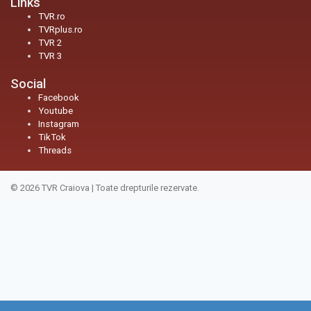
Links
TVR.ro
TVRplus.ro
TVR 2
TVR 3
Social
Facebook
Youtube
Instagram
TikTok
Threads
© 2026
TVR Craiova
|
Toate drepturile rezervate.