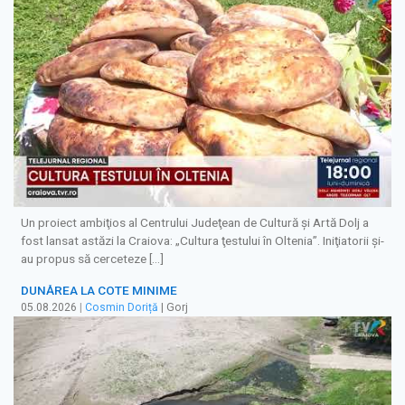
Un proiect ambiţios al Centrului Judeţean de Cultură şi Artă Dolj a
fost lansat astăzi la Craiova: „Cultura ţestului în Oltenia”. Iniţiatorii şi-
au propus să cerceteze […]
DUNĂREA LA COTE MINIME
05.08.2026
|
Cosmin Doriță
| Gorj