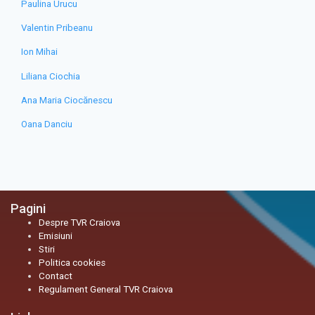
Paulina Urucu
Valentin Pribeanu
Ion Mihai
Liliana Ciochia
Ana Maria Ciocănescu
Oana Danciu
Pagini
Despre TVR Craiova
Emisiuni
Stiri
Politica cookies
Contact
Regulament General TVR Craiova