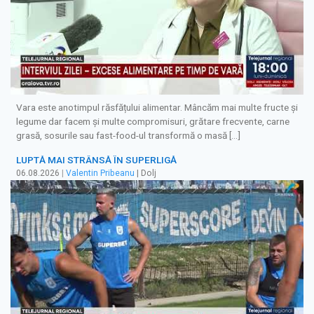
Vara este anotimpul răsfățului alimentar. Mâncăm mai multe fructe și
legume dar facem și multe compromisuri, grătare frecvente, carne
grasă, sosurile sau fast-food-ul transformă o masă […]
LUPTĂ MAI STRÂNSĂ ÎN SUPERLIGĂ
06.08.2026
|
Valentin Pribeanu
| Dolj