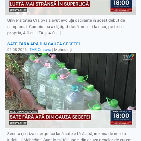
Universitatea Craiova a avut evoluții oscilante în acest debut de
campionat. Campioana a cîștigat două meciuri la scor, pe teren
propriu, 4-0 cu UTA și 4-0 […]
SATE FĂRĂ APĂ DIN CAUZA SECETEI
06.08.2026
|
TVR Craiova
| Mehedinți
Seceta și criza energetică lasă satele fără apă, în zona de nord a
județului Mehedinți. Sunt localități unde, din cauza penelor de curent,