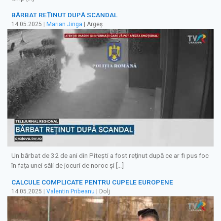
BĂRBAT REȚINUT DUPĂ SCANDAL
14.05.2025
|
Marian Jinga
| Argeș
Un bărbat de 32 de ani din Pitești a fost reținut după ce ar fi pus foc
în fața unei săli de jocuri de noroc și […]
CALCULE COMPLICATE PENTRU CUPELE EUROPENE
14.05.2025
|
Valentin Pribeanu
| Dolj