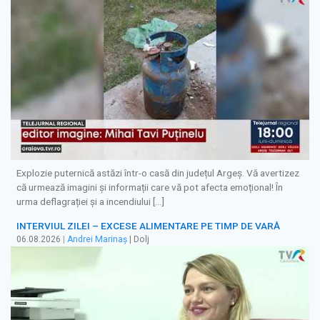
Explozie puternică astăzi într-o casă din județul Argeș. Vă avertizez
că urmează imagini și informații care vă pot afecta emoțional! În
urma deflagrației și a incendiului […]
INTERVIUL ZILEI – EXCESE ALIMENTARE PE TIMP DE VARĂ
06.08.2026
|
Andrei Marinaș
| Dolj