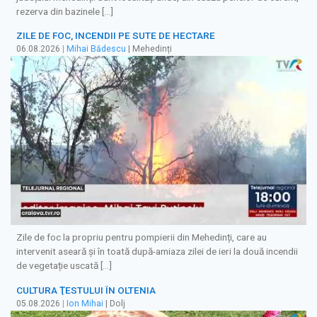
rezerva din bazinele […]
ZILE DE FOC, INCENDII PE SUTE DE HECTARE
06.08.2026
|
Mihai Bădescu
| Mehedinți
Zile de foc la propriu pentru pompierii din Mehedinți, care au
intervenit aseară și în toată după-amiaza zilei de ieri la două incendii
de vegetație uscată […]
CULTURA ŢESTULUI ÎN OLTENIA
05.08.2026
|
Ion Mihai
| Dolj