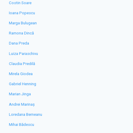
Costin Soare
Ioana Popescu
Marga Bulugean
Ramona Dincă
Dana Preda
Luiza Paraschivu
Claudia Predilă
Mirela Giodea
Gabriel Henning
Marian Jinga
Andrei Marinaș
Loredana Berneanu
Mihai Bădescu