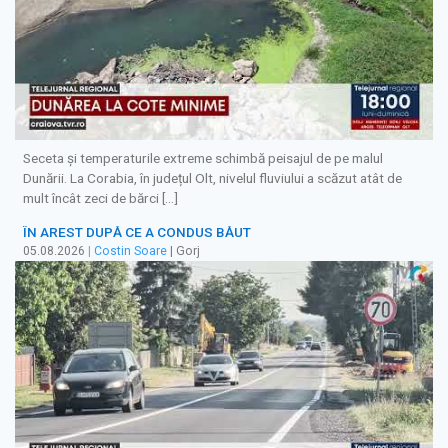
Seceta și temperaturile extreme schimbă peisajul de pe malul
Dunării. La Corabia, în județul Olt, nivelul fluviului a scăzut atât de
mult încât zeci de bărci […]
ÎN AREST DUPĂ CE A CONDUS BĂUT
05.08.2026
|
Costin Soare
| Gorj