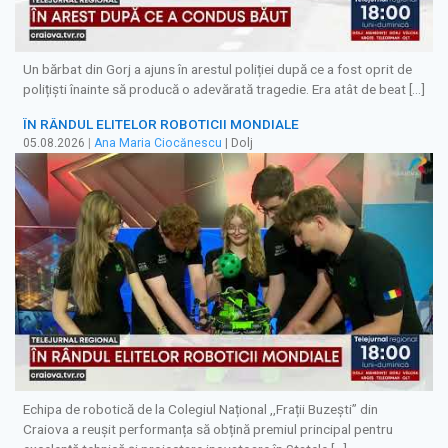
Un bărbat din Gorj a ajuns în arestul poliției după ce a fost oprit de
polițiști înainte să producă o adevărată tragedie. Era atât de beat […]
ÎN RÂNDUL ELITELOR ROBOTICII MONDIALE
05.08.2026
|
Ana Maria Ciocănescu
| Dolj
Echipa de robotică de la Colegiul Național ,,Frații Buzești” din
Craiova a reușit performanța să obțină premiul principal pentru