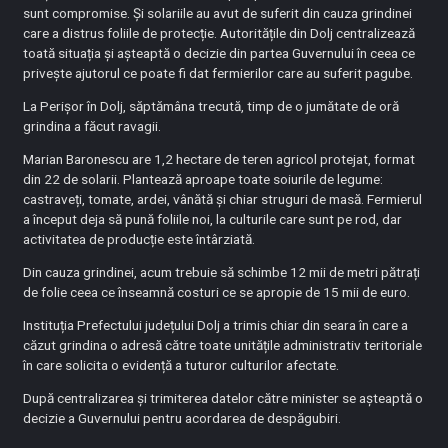
sunt compromise. Și solariile au avut de suferit din cauza grindinei
care a distrus foliile de protecție. Autoritățile din Dolj centralizează
toată situația și așteaptă o decizie din partea Guvernului în ceea ce
privește ajutorul ce poate fi dat fermierilor care au suferit pagube.
La Perișor în Dolj, săptămâna trecută, timp de o jumătate de oră
grindina a făcut ravagii.
Marian Baronescu are 1,2 hectare de teren agricol protejat, format
din 22 de solarii. Plantează aproape toate soiurile de legume:
castraveți, tomate, ardei, vânătă și chiar struguri de masă. Fermierul
a început deja să pună foliile noi, la culturile care sunt pe rod, dar
activitatea de producție este întârziată.
Din cauza grindinei, acum trebuie să schimbe 12 mii de metri pătrați
de folie ceea ce înseamnă costuri ce se apropie de 15 mii de euro.
Instituția Prefectului județului Dolj a trimis chiar din seara în care a
căzut grindina o adresă către toate unitățile administrativ teritoriale
în care solicita o evidență a tuturor culturilor afectate.
După centralizarea și trimiterea datelor către minister se așteaptă o
decizie a Guvernului pentru acordarea de despăgubiri.