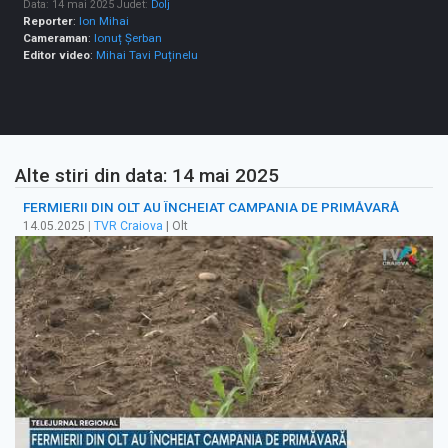
Data: 14 mai 2025
Judet:
Dolj
Reporter
:
Ion Mihai
Cameraman
:
Ionuț Șerban
Editor video
:
Mihai Tavi Puținelu
Alte stiri din data: 14 mai 2025
FERMIERII DIN OLT AU ÎNCHEIAT CAMPANIA DE PRIMĂVARĂ
14.05.2025
|
TVR Craiova
| Olt