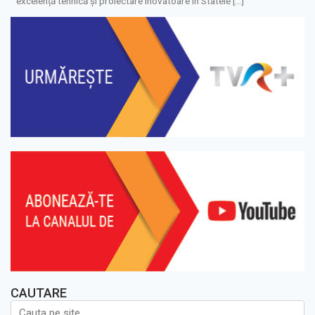
excelență tehnică și proiectare inovatoare în Statele […]
CAUTARE