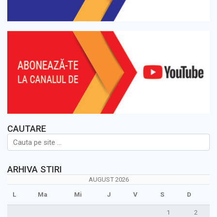
CAUTARE
ARHIVA STIRI
AUGUST 2026
L
Ma
Mi
J
V
S
D
1
2