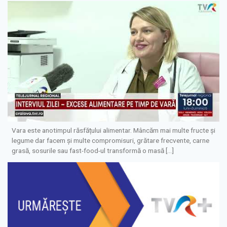
Vara este anotimpul răsfățului alimentar. Mâncăm mai multe fructe și
legume dar facem și multe compromisuri, grătare frecvente, carne
grasă, sosurile sau fast-food-ul transformă o masă […]