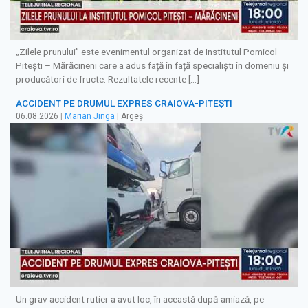
„Zilele prunului” este evenimentul organizat de Institutul Pomicol
Pitești – Mărăcineni care a adus față în față specialiști în domeniu și
producători de fructe. Rezultatele recente […]
ACCIDENT PE DRUMUL EXPRES CRAIOVA-PITEȘTI
06.08.2026
|
Marian Jinga
| Argeș
Un grav accident rutier a avut loc, în această după-amiază, pe