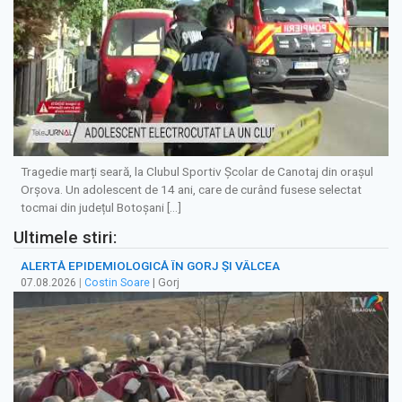
Tragedie marți seară, la Clubul Sportiv Școlar de Canotaj din orașul
Orșova. Un adolescent de 14 ani, care de curând fusese selectat
tocmai din județul Botoșani […]
Ultimele stiri:
ALERTĂ EPIDEMIOLOGICĂ ÎN GORJ ȘI VÂLCEA
07.08.2026
|
Costin Soare
| Gorj