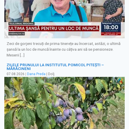
Zeci de gorjeni trecuți de prima tinerețe au încercat, astăzi, o ultimă
șansă la un loc de muncă înainte cu câțiva ani să se pensioneze.
Meserii […]
ZILELE PRUNULUI LA INSTITUTUL POMICOL PITEȘTI –
MĂRĂCINENI
07.08.2026
|
Dana Preda
| Dolj