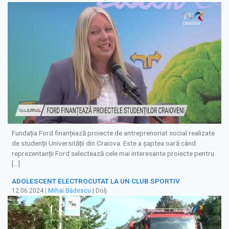
Fundația Ford finanțează proiecte de antreprenoriat social realizate
de studenții Universității din Craiova. Este a șaptea oară când
reprezentanții Ford selectează cele mai interesante proiecte pentru
[…]
ADOLESCENT ELECTROCUTAT LA UN CLUB SPORTIV
12.06.2024
|
Mihai Bădescu
| Dolj