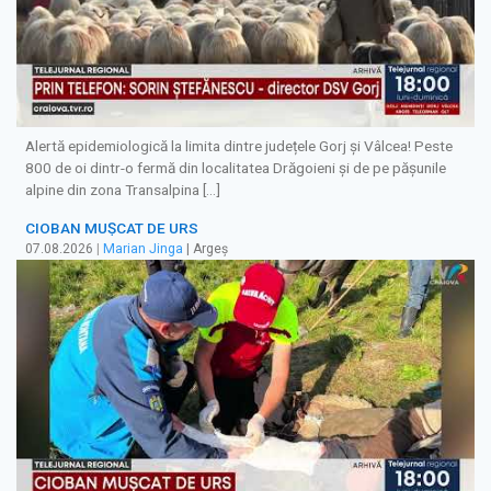
Alertă epidemiologică la limita dintre județele Gorj și Vâlcea! Peste
800 de oi dintr-o fermă din localitatea Drăgoieni și de pe pășunile
alpine din zona Transalpina […]
CIOBAN MUȘCAT DE URS
07.08.2026
|
Marian Jinga
| Argeș