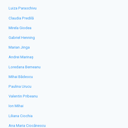
Luiza Paraschivu
Claudia Predilă
Mirela Giodea
Gabriel Henning
Marian Jinga
Andrei Marinaș
Loredana Berneanu
Mihai Bădescu
Paulina Urucu
Valentin Pribeanu
Ion Mihai
Liliana Ciochia
Ana Maria Ciocănescu