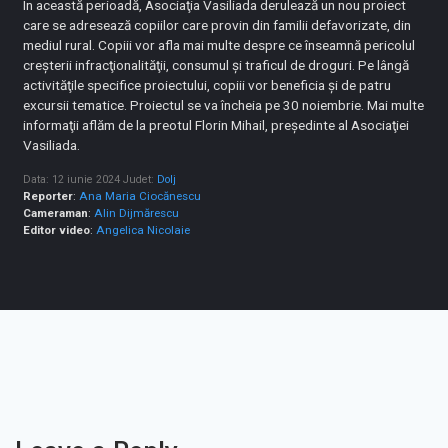
În această perioadă, Asociaţia Vasiliada derulează un nou proiect
care se adresează copiilor care provin din familii defavorizate, din
mediul rural. Copiii vor afla mai multe despre ce înseamnă pericolul
creşterii infracţionalităţii, consumul şi traficul de droguri. Pe lângă
activităţile specifice proiectului, copiii vor beneficia şi de patru
excursii tematice. Proiectul se va încheia pe 30 noiembrie. Mai multe
informaţii aflăm de la preotul Florin Mihail, preşedinte al Asociaţiei
Vasiliada.
Data: 12 iunie 2024
Judet:
Dolj
Reporter
:
Ana Maria Ciocănescu
Cameraman
:
Alin Dijmărescu
Editor video
:
Angelica Nicolaie