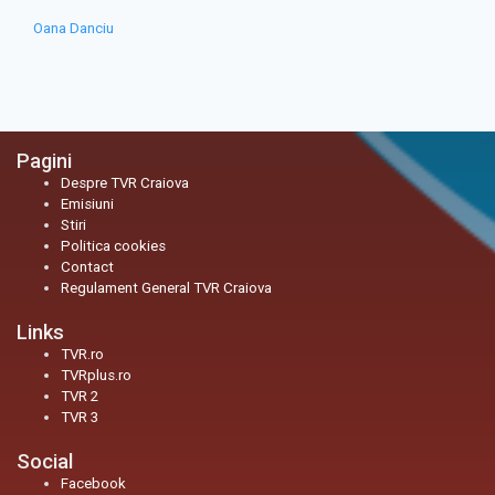
Oana Danciu
Pagini
Despre TVR Craiova
Emisiuni
Stiri
Politica cookies
Contact
Regulament General TVR Craiova
Links
TVR.ro
TVRplus.ro
TVR 2
TVR 3
Social
Facebook