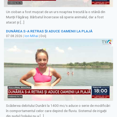
Un cioban a fost mușcat de un urs noaptea trecută la o stână din
Munții Făgăraș. Bărbatul încercase să sperie animalul, dar a fost
atacat și […]
DUNĂREA S-A RETRAS ŞI ADUCE OAMENII LA PLAJĂ
07.08.2026
|
Ion Mihai
| Dolj
Scăderea debitului Dunării la 1400 mc/s aduce o serie de modificări
în comportamentul celor care depind de fluviu. Sistemul de irigații
din sudul Doljului nu a […]