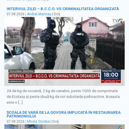
INTERVIUL ZILEI – B.C.C.O. VS CRIMINALITATEA ORGANIZATĂ
07.08.2026
|
Andrei Marinaș
| Dolj
24 de kg de cocaină, 2 kg de canabis, peste 1000 de comprimate
de Ecstasy și peste două kg de noi substanțe psihoactive. Aceasta
este o […]
ȘCOALA DE VARĂ DE LA GOVORA IMPLICATĂ ÎN RESTAURAREA
PATRIMONIULUI
07.08.2026
|
Mirela Giodea
| Dolj