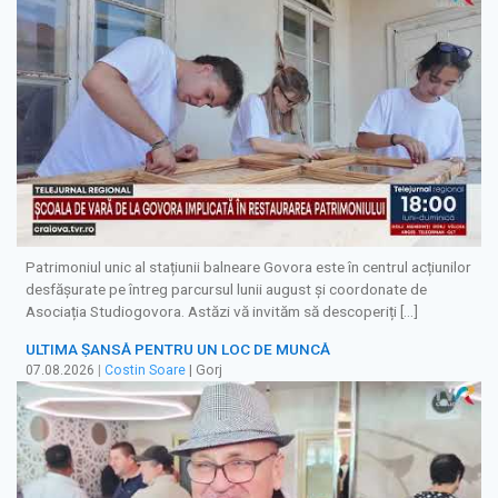
Patrimoniul unic al stațiunii balneare Govora este în centrul acțiunilor
desfășurate pe întreg parcursul lunii august și coordonate de
Asociația Studiogovora. Astăzi vă invităm să descoperiți […]
ULTIMA ȘANSĂ PENTRU UN LOC DE MUNCĂ
07.08.2026
|
Costin Soare
| Gorj