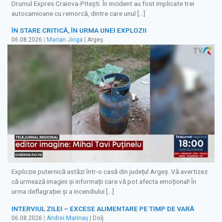
Drumul Expres Craiova-Pitești. În incident au fost implicate trei
autocamioane cu remorcă, dintre care unul […]
ÎN STARE CRITICĂ, ÎN URMA UNEI EXPLOZII
06.08.2026
|
Marian Jinga
| Argeș
Explozie puternică astăzi într-o casă din județul Argeș. Vă avertizez
că urmează imagini și informații care vă pot afecta emoțional! În
urma deflagrației și a incendiului […]
INTERVIUL ZILEI – EXCESE ALIMENTARE PE TIMP DE VARĂ
06.08.2026
|
Andrei Marinaș
| Dolj