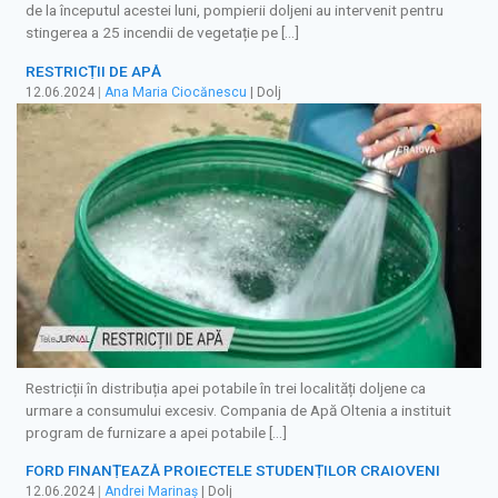
de la începutul acestei luni, pompierii doljeni au intervenit pentru
stingerea a 25 incendii de vegetație pe […]
RESTRICȚII DE APĂ
12.06.2024
|
Ana Maria Ciocănescu
| Dolj
Restricții în distribuția apei potabile în trei localități doljene ca
urmare a consumului excesiv. Compania de Apă Oltenia a instituit
program de furnizare a apei potabile […]
FORD FINANȚEAZĂ PROIECTELE STUDENȚILOR CRAIOVENI
12.06.2024
|
Andrei Marinaș
| Dolj