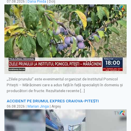
07.08.2026
|
Dana Preda
| Dolj
„Zilele prunului” este evenimentul organizat de Institutul Pomicol
Pitești – Mărăcineni care a adus față în față specialiști în domeniu și
producători de fructe. Rezultatele recente […]
ACCIDENT PE DRUMUL EXPRES CRAIOVA-PITEȘTI
06.08.2026
|
Marian Jinga
| Argeș