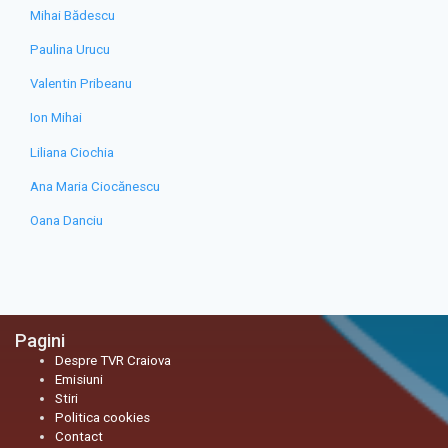
Mihai Bădescu
Paulina Urucu
Valentin Pribeanu
Ion Mihai
Liliana Ciochia
Ana Maria Ciocănescu
Oana Danciu
Pagini
Despre TVR Craiova
Emisiuni
Stiri
Politica cookies
Contact