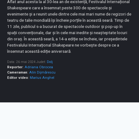
Aflat anul acesta la al 30-lea an de existență, Festivalul Internațional
Shakespeare care a însemnat peste 300 de spectacole și
evenimente și a reunit unele dintre cele mai mari nume de regizori de
teatru de talie mondială își încheie porțile în această seară. Timp de
11 zile, publicul s-a bucurat de spectacole outdoor și pop-up în
spații convenționale, dar și în cele mai inedite și neașteptate locuri
din oraș. În această seară, a 14-a ediție se încheie, iar președintele
Festivalului Internațional Shakepeare ne vorbește despre ce a
însemnat această ediție aniversară.
Data: 26 mai 2024
Judet:
Dolj
Reporter
:
Adriana Obrocea
Cameraman
:
Alin Dijmărescu
Editor video
:
Marius Anghel