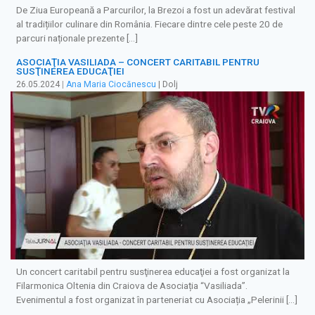
De Ziua Europeană a Parcurilor, la Brezoi a fost un adevărat festival
al tradițiilor culinare din România. Fiecare dintre cele peste 20 de
parcuri naționale prezente […]
ASOCIAŢIA VASILIADA – CONCERT CARITABIL PENTRU
SUSŢINEREA EDUCAŢIEI
26.05.2024
|
Ana Maria Ciocănescu
| Dolj
Un concert caritabil pentru susţinerea educaţiei a fost organizat la
Filarmonica Oltenia din Craiova de Asociația “Vasiliada”.
Evenimentul a fost organizat în parteneriat cu Asociația „Pelerinii […]