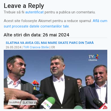
Leave a Reply
Trebuie să fii
autentificat
pentru a publica un comentariu.
Acest site folosește Akismet pentru a reduce spamul.
Află cum
sunt procesate datele comentariilor tale
.
Alte stiri din data: 26 mai 2024
SLATINA VA AVEA CEL MAI MARE SKATE PARC DIN ȚARĂ
26.05.2024
|
TVR Craiova Stirile
| Olt