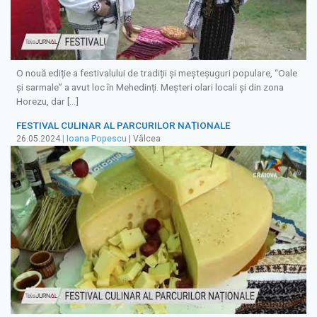
O nouă ediție a festivalului de tradiții și meșteșuguri populare, “Oale
și sarmale” a avut loc în Mehedinți. Meșteri olari locali și din zona
Horezu, dar […]
FESTIVAL CULINAR AL PARCURILOR NAȚIONALE
26.05.2024
|
Ioana Popescu
| Vâlcea