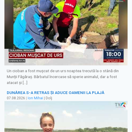
Un cioban a fost mușcat de un urs noaptea trecută la o stână din
Munții Făgăraș. Bărbatul încercase să sperie animalul, dar a fost
atacat și […]
DUNĂREA S-A RETRAS ŞI ADUCE OAMENII LA PLAJĂ
07.08.2026
|
Ion Mihai
| Dolj