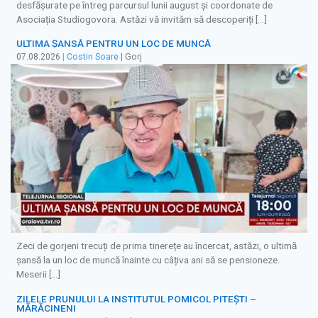
desfășurate pe întreg parcursul lunii august și coordonate de
Asociația Studiogovora. Astăzi vă invităm să descoperiți […]
ULTIMA ȘANSĂ PENTRU UN LOC DE MUNCĂ
07.08.2026
|
Costin Soare
| Gorj
Zeci de gorjeni trecuți de prima tinerețe au încercat, astăzi, o ultimă
șansă la un loc de muncă înainte cu câțiva ani să se pensioneze.
Meserii […]
ZILELE PRUNULUI LA INSTITUTUL POMICOL PITEȘTI –
MĂRĂCINENI