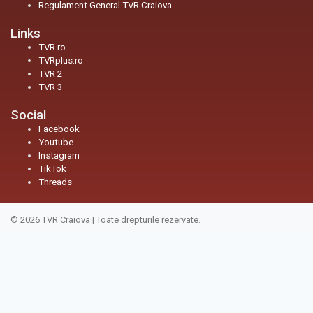
Regulament General TVR Craiova
Links
TVR.ro
TVRplus.ro
TVR 2
TVR 3
Social
Facebook
Youtube
Instagram
TikTok
Threads
© 2026
TVR Craiova
|
Toate drepturile rezervate.