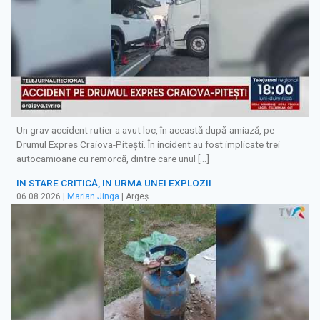
Un grav accident rutier a avut loc, în această după-amiază, pe
Drumul Expres Craiova-Pitești. În incident au fost implicate trei
autocamioane cu remorcă, dintre care unul […]
ÎN STARE CRITICĂ, ÎN URMA UNEI EXPLOZII
06.08.2026
|
Marian Jinga
| Argeș