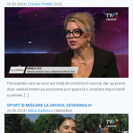
26.05.2024
|
Claudia Predilă
| Dolj
Persoanele care au avut ani mulți de vechime în muncă, dar au primit
doar salariul minim pe economie pot spera la o creștere importantă
a pensiei, […]
SPORT ȘI MIȘCARE LA CROSUL SEVERINULUI
26.05.2024
|
Mihai Bădescu
| Mehedinți