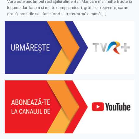
Vara este anotimpul răsfățului alimentar. Mâncăm mai multe fructe și
legume dar facem și multe compromisuri, grătare frecvente, carne
grasă, sosurile sau fast-food-ul transformă o masă […]