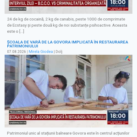
24 de kg de cocaină, 2 kg de canabis, peste 1000 de comprimate
de Ecstasy și peste două kg de noi substanțe psihoactive. Aceasta
este o […]
ȘCOALA DE VARĂ DE LA GOVORA IMPLICATĂ ÎN RESTAURAREA
PATRIMONIULUI
07.08.2026
|
Mirela Giodea
| Dolj
Patrimoniul unic al stațiunii balneare Govora este în centrul acțiunilor