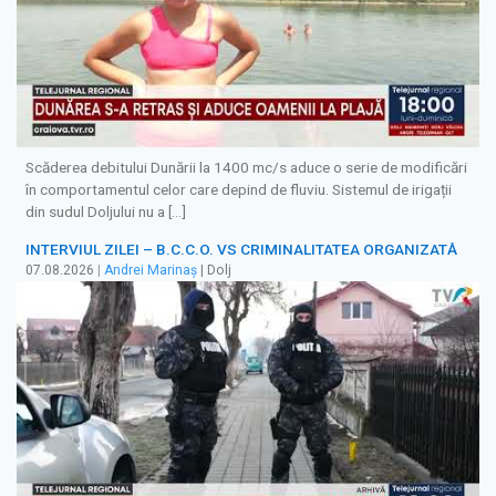
Scăderea debitului Dunării la 1400 mc/s aduce o serie de modificări
în comportamentul celor care depind de fluviu. Sistemul de irigații
din sudul Doljului nu a […]
INTERVIUL ZILEI – B.C.C.O. VS CRIMINALITATEA ORGANIZATĂ
07.08.2026
|
Andrei Marinaș
| Dolj