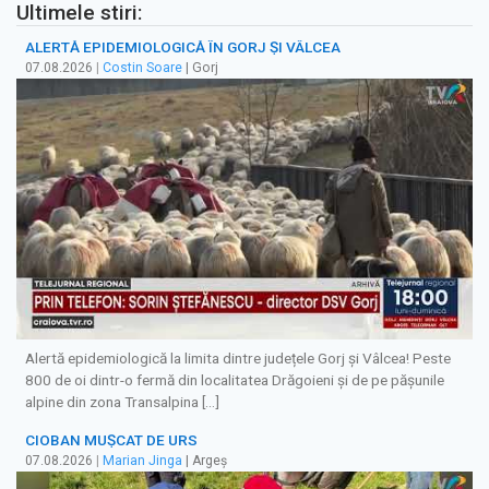
Ultimele stiri:
ALERTĂ EPIDEMIOLOGICĂ ÎN GORJ ȘI VÂLCEA
07.08.2026
|
Costin Soare
| Gorj
Alertă epidemiologică la limita dintre județele Gorj și Vâlcea! Peste
800 de oi dintr-o fermă din localitatea Drăgoieni și de pe pășunile
alpine din zona Transalpina […]
CIOBAN MUȘCAT DE URS
07.08.2026
|
Marian Jinga
| Argeș