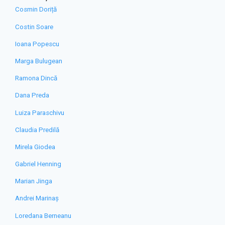
Cosmin Doriță
Costin Soare
Ioana Popescu
Marga Bulugean
Ramona Dincă
Dana Preda
Luiza Paraschivu
Claudia Predilă
Mirela Giodea
Gabriel Henning
Marian Jinga
Andrei Marinaș
Loredana Berneanu