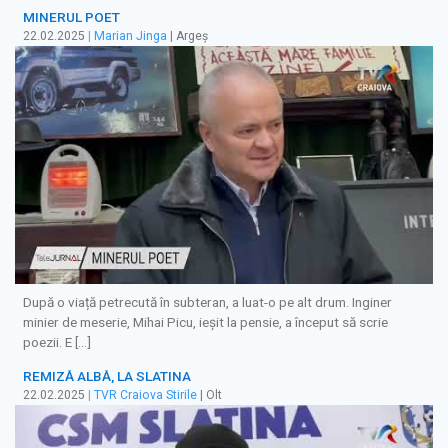
MINERUL POET
22.02.2025
|
Marian Jinga
| Argeș
După o viață petrecută în subteran, a luat-o pe alt drum. Inginer
minier de meserie, Mihai Picu, ieșit la pensie, a început să scrie
poezii. E […]
REMIZĂ ALBĂ, LA SLATINA
22.02.2025
|
TVR Craiova Stirile
| Olt