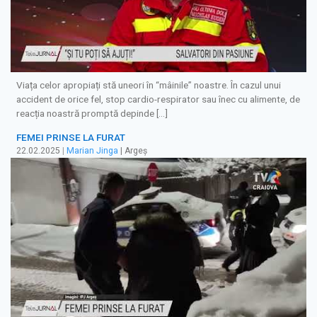
Viața celor apropiați stă uneori în “mâinile” noastre. În cazul unui
accident de orice fel, stop cardio-respirator sau înec cu alimente, de
reacția noastră promptă depinde […]
FEMEI PRINSE LA FURAT
22.02.2025
|
Marian Jinga
| Argeș