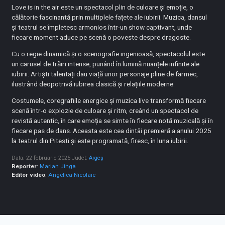
Love is in the air este un spectacol plin de culoare și emoție, o
călătorie fascinantă prin multiplele fațete ale iubirii. Muzica, dansul
și teatrul se împletesc armonios într-un show captivant, unde
fiecare moment aduce pe scenă o poveste despre dragoste.
Cu o regie dinamică și o scenografie ingenioasă, spectacolul este
un carusel de trăiri intense, punând în lumină nuanțele infinite ale
iubirii. Artiști talentați dau viață unor personaje pline de farmec,
ilustrând deopotrivă iubirea clasică și relațiile moderne.
Costumele, coregrafiile energice și muzica live transformă fiecare
scenă într-o explozie de culoare și ritm, creând un spectacol de
revistă autentic, în care emoția se simte în fiecare notă muzicală și în
fiecare pas de dans. Aceasta este cea dintâi premieră a anului 2025
la teatrul din Pitesti și este programată, firesc, în luna iubirii.
Data: 22 februarie 2025
Judet:
Argeș
Reporter
:
Marian Jinga
Editor video
:
Angelica Nicolaie