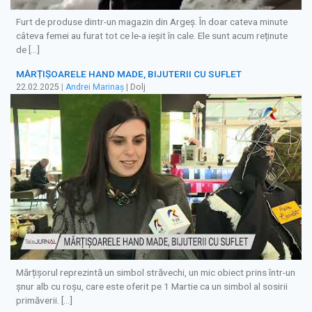
Furt de produse dintr-un magazin din Argeș. În doar cateva minute
câteva femei au furat tot ce le-a ieșit în cale. Ele sunt acum reținute
de […]
MĂRȚIȘOARELE HAND MADE, BIJUTERII CU SUFLET
22.02.2025
|
Andrei Marinaș
| Dolj
Mărțișorul reprezintă un simbol străvechi, un mic obiect prins într-un
șnur alb cu roșu, care este oferit pe 1 Martie ca un simbol al sosirii
primăverii. […]