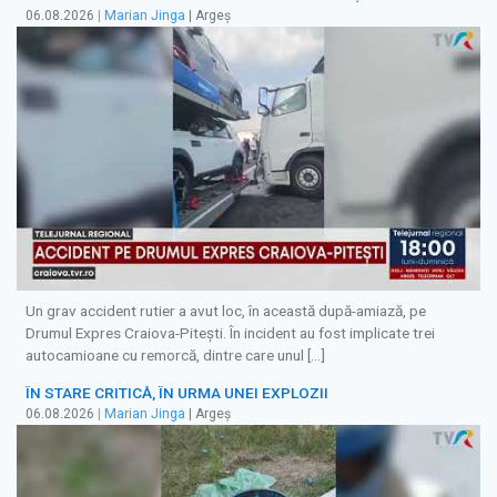
06.08.2026
|
Marian Jinga
| Argeș
Un grav accident rutier a avut loc, în această după-amiază, pe
Drumul Expres Craiova-Pitești. În incident au fost implicate trei
autocamioane cu remorcă, dintre care unul […]
ÎN STARE CRITICĂ, ÎN URMA UNEI EXPLOZII
06.08.2026
|
Marian Jinga
| Argeș