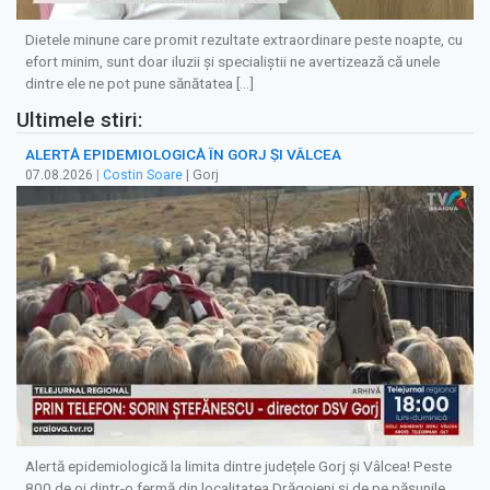
Dietele minune care promit rezultate extraordinare peste noapte, cu
efort minim, sunt doar iluzii și specialiștii ne avertizează că unele
dintre ele ne pot pune sănătatea […]
Ultimele stiri:
ALERTĂ EPIDEMIOLOGICĂ ÎN GORJ ȘI VÂLCEA
07.08.2026
|
Costin Soare
| Gorj
Alertă epidemiologică la limita dintre județele Gorj și Vâlcea! Peste
800 de oi dintr-o fermă din localitatea Drăgoieni și de pe pășunile