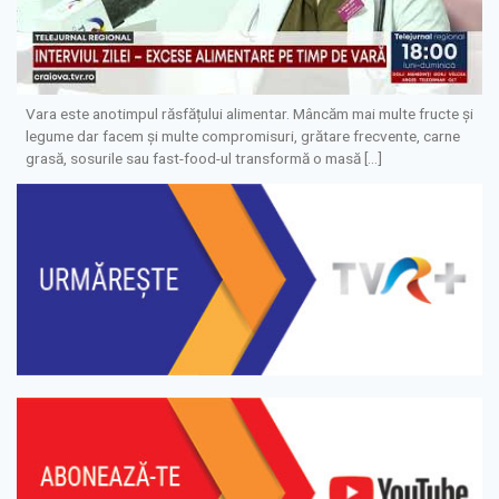
Vara este anotimpul răsfățului alimentar. Mâncăm mai multe fructe și
legume dar facem și multe compromisuri, grătare frecvente, carne
grasă, sosurile sau fast-food-ul transformă o masă […]