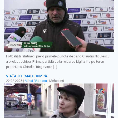
Fotbaliștii slătineni pierd primele puncte de când Claudiu Niculescu
a preluat echipa. Prima partidă de la reluarea Ligii a II-a pe teren
propriu cu Chindia Târgoviște […]
VIAȚA TOT MAI SCUMPĂ
22.02.2025
|
Mihai Bădescu
| Mehedinți