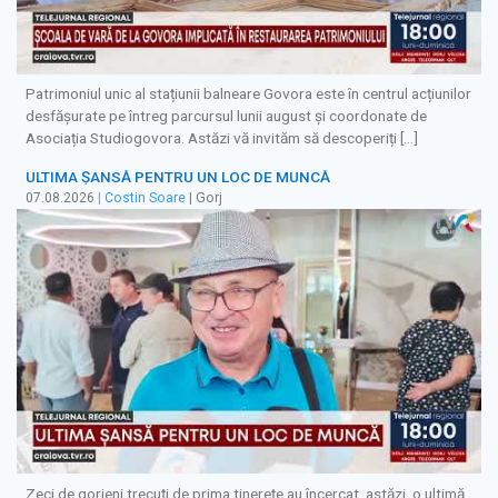
Patrimoniul unic al stațiunii balneare Govora este în centrul acțiunilor
desfășurate pe întreg parcursul lunii august și coordonate de
Asociația Studiogovora. Astăzi vă invităm să descoperiți […]
ULTIMA ȘANSĂ PENTRU UN LOC DE MUNCĂ
07.08.2026
|
Costin Soare
| Gorj
Zeci de gorjeni trecuți de prima tinerețe au încercat, astăzi, o ultimă