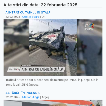
Alte stiri din data: 22 februarie 2025
A INTRAT CU TAB-UL ÎN STÂLP
22.02.2025
|
Costin Soare
| Olt
Traficul rutier a fost blocat zeci de minute pe DN64, în județul Olt în
zona localității Gǎneasa.
A SFÂRȘIT ÎN INCENDIU
22.02.2025
|
Marian Jinga
| Argeș