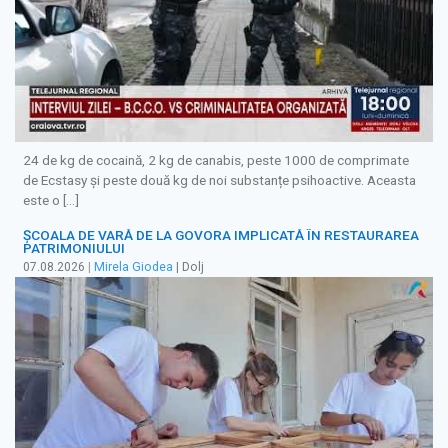
24 de kg de cocaină, 2 kg de canabis, peste 1000 de comprimate
de Ecstasy și peste două kg de noi substanțe psihoactive. Aceasta
este o […]
ȘCOALA DE VARĂ DE LA GOVORA IMPLICATĂ ÎN RESTAURAREA
PATRIMONIULUI
07.08.2026
|
Mirela Giodea
| Dolj