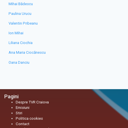
Mihai Bădescu
Paulina Urucu
Valentin Pribeanu
Ion Mihai
Liliana Ciochia
Ana Maria Ciocănescu
Oana Danciu
Pagini
Despre TVR Craiova
Emisiuni
Stiri
Politica cookies
Contact