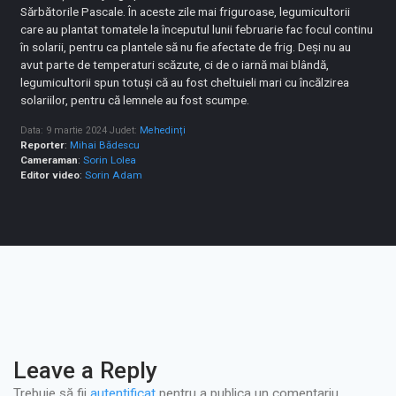
Sărbătorile Pascale. În aceste zile mai friguroase, legumicultorii
care au plantat tomatele la începutul lunii februarie fac focul continu
în solarii, pentru ca plantele să nu fie afectate de frig. Deși nu au
avut parte de temperaturi scăzute, ci de o iarnă mai blândă,
legumicultorii spun totuși că au fost cheltuieli mari cu încălzirea
solariilor, pentru că lemnele au fost scumpe.
Data: 9 martie 2024
Judet:
Mehedinți
Reporter
:
Mihai Bădescu
Cameraman
:
Sorin Lolea
Editor video
:
Sorin Adam
Leave a Reply
Trebuie să fii
autentificat
pentru a publica un comentariu.