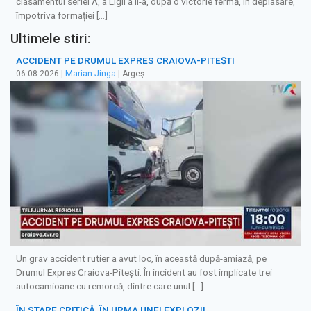
clasamentul seriei A, a Ligii a II-a, după o victorie fermă, în deplasare,
împotriva formației […]
Ultimele stiri:
ACCIDENT PE DRUMUL EXPRES CRAIOVA-PITEȘTI
06.08.2026
|
Marian Jinga
| Argeș
Un grav accident rutier a avut loc, în această după-amiază, pe
Drumul Expres Craiova-Pitești. În incident au fost implicate trei
autocamioane cu remorcă, dintre care unul […]
ÎN STARE CRITICĂ, ÎN URMA UNEI EXPLOZII