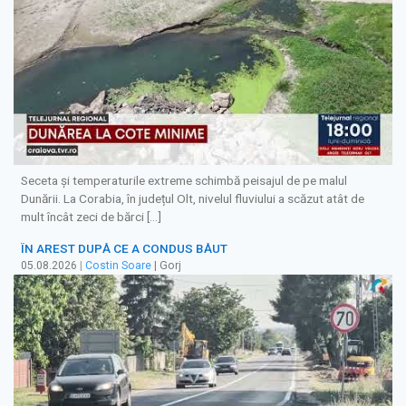
Seceta și temperaturile extreme schimbă peisajul de pe malul
Dunării. La Corabia, în județul Olt, nivelul fluviului a scăzut atât de
mult încât zeci de bărci […]
ÎN AREST DUPĂ CE A CONDUS BĂUT
05.08.2026
|
Costin Soare
| Gorj