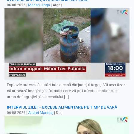
06.08.2026
|
Marian Jinga
| Argeș
Explozie puternică astăzi într-o casă din județul Argeș. Vă avertizez
că urmează imagini și informații care vă pot afecta emoțional! În
urma deflagrației și a incendiului […]
INTERVIUL ZILEI – EXCESE ALIMENTARE PE TIMP DE VARĂ
06.08.2026
|
Andrei Marinaș
| Dolj