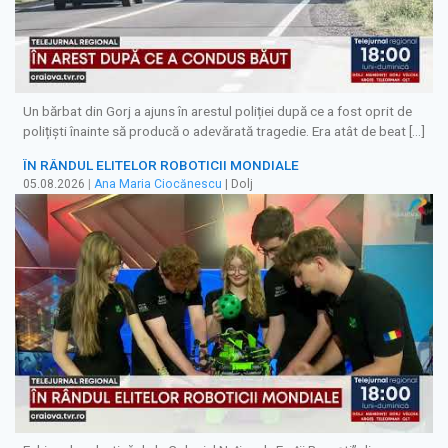
Un bărbat din Gorj a ajuns în arestul poliției după ce a fost oprit de
polițiști înainte să producă o adevărată tragedie. Era atât de beat […]
ÎN RÂNDUL ELITELOR ROBOTICII MONDIALE
05.08.2026
|
Ana Maria Ciocănescu
| Dolj