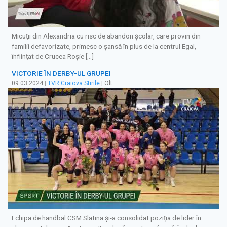
Micuții din Alexandria cu risc de abandon școlar, care provin din
familii defavorizate, primesc o șansă în plus de la centrul Egal,
înființat de Crucea Roșie […]
VICTORIE ÎN DERBY-UL GRUPEI
09.03.2024
|
TVR Craiova Stirile
| Olt
Echipa de handbal CSM Slatina și-a consolidat poziția de lider în