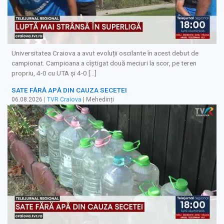
Universitatea Craiova a avut evoluții oscilante în acest debut de
campionat. Campioana a cîștigat două meciuri la scor, pe teren
propriu, 4-0 cu UTA și 4-0 […]
SATE FĂRĂ APĂ DIN CAUZA SECETEI
06.08.2026
|
TVR Craiova
| Mehedinți