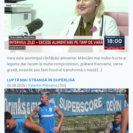
Vara este anotimpul răsfățului alimentar. Mâncăm mai multe fructe și
legume dar facem și multe compromisuri, grătare frecvente, carne
grasă, sosurile sau fast-food-ul transformă o masă […]
LUPTĂ MAI STRÂNSĂ ÎN SUPERLIGĂ
06.08.2026
|
Valentin Pribeanu
| Dolj