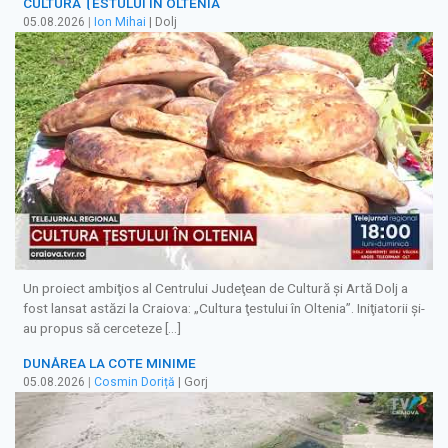
CULTURA ŢESTULUI ÎN OLTENIA
05.08.2026
|
Ion Mihai
| Dolj
Un proiect ambiţios al Centrului Judeţean de Cultură şi Artă Dolj a
fost lansat astăzi la Craiova: „Cultura ţestului în Oltenia”. Iniţiatorii şi-
au propus să cerceteze […]
DUNĂREA LA COTE MINIME
05.08.2026
|
Cosmin Doriță
| Gorj