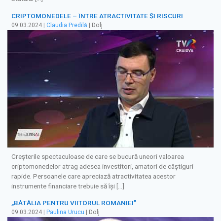
CRIPTOMONEDELE – ÎNTRE ATRACTIVITATE ȘI RISCURI
09.03.2024
|
Claudia Predilă
| Dolj
Creșterile spectaculoase de care se bucură uneori valoarea
criptomonedelor atrag adesea investitori, amatori de câștiguri
rapide. Persoanele care apreciază atractivitatea acestor
instrumente financiare trebuie să își […]
„BĂTĂLIA PENTRU VIITORUL ROMÂNIEI”
09.03.2024
|
Paulina Urucu
| Dolj