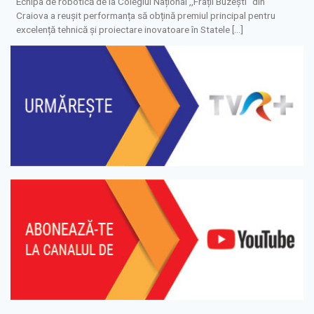
Echipa de robotică de la Colegiul Național ,,Frații Buzești” din
Craiova a reușit performanța să obțină premiul principal pentru
excelență tehnică și proiectare inovatoare în Statele […]