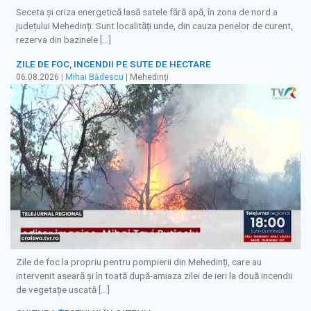
Seceta și criza energetică lasă satele fără apă, în zona de nord a
județului Mehedinți. Sunt localități unde, din cauza penelor de curent,
rezerva din bazinele […]
ZILE DE FOC, INCENDII PE SUTE DE HECTARE
06.08.2026
|
Mihai Bădescu
| Mehedinți
Zile de foc la propriu pentru pompierii din Mehedinți, care au
intervenit aseară și în toată după-amiaza zilei de ieri la două incendii
de vegetație uscată […]