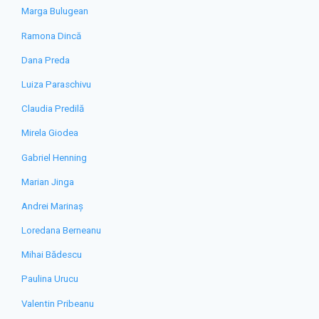
Marga Bulugean
Ramona Dincă
Dana Preda
Luiza Paraschivu
Claudia Predilă
Mirela Giodea
Gabriel Henning
Marian Jinga
Andrei Marinaș
Loredana Berneanu
Mihai Bădescu
Paulina Urucu
Valentin Pribeanu