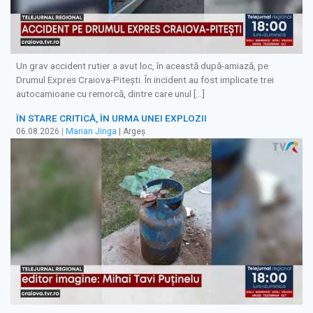
Un grav accident rutier a avut loc, în această după-amiază, pe
Drumul Expres Craiova-Pitești. În incident au fost implicate trei
autocamioane cu remorcă, dintre care unul […]
ÎN STARE CRITICĂ, ÎN URMA UNEI EXPLOZII
06.08.2026
|
Marian Jinga
| Argeș