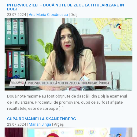
INTERVIUL ZILEI – DOUĂ NOTE DE ZECE LA TITULARIZARE ÎN
DOLJ
23.07.2024
|
Ana Maria Ciocănescu
| Dolj
Două note maxime au fost obţinute de dascălii din Dolj la examenul
de Titularizare. Procentul de promovare, după ce au fost afişate
rezultatele, este de aproape […]
CUPA ROMÂNIEI LA SKANDENBERG
23.07.2024
|
Marian Jinga
| Argeș