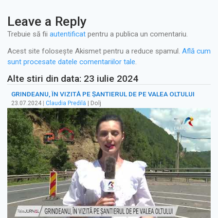
Leave a Reply
Trebuie să fii
autentificat
pentru a publica un comentariu.
Acest site folosește Akismet pentru a reduce spamul.
Află cum
sunt procesate datele comentariilor tale
.
Alte stiri din data: 23 iulie 2024
GRINDEANU, ÎN VIZITĂ PE ȘANTIERUL DE PE VALEA OLTULUI
23.07.2024
|
Claudia Predilă
| Dolj