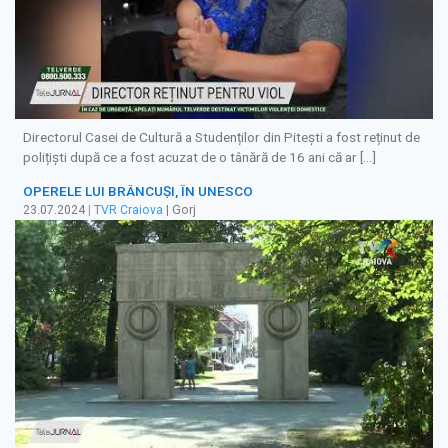
Directorul Casei de Cultură a Studenților din Pitești a fost reținut de
polițiști după ce a fost acuzat de o tânără de 16 ani că ar […]
OPERELE LUI BRÂNCUȘI, ÎN UNESCO
23.07.2024
|
TVR Craiova
| Gorj