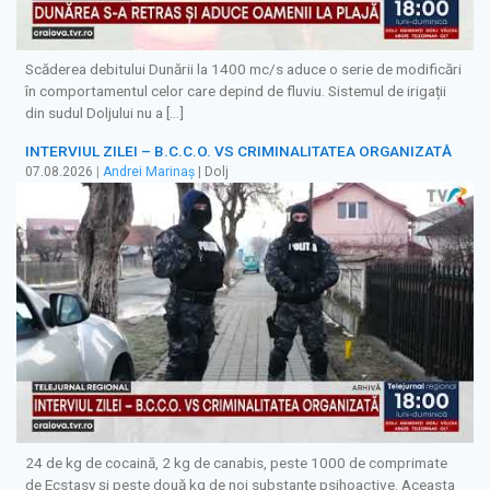
Scăderea debitului Dunării la 1400 mc/s aduce o serie de modificări
în comportamentul celor care depind de fluviu. Sistemul de irigații
din sudul Doljului nu a […]
INTERVIUL ZILEI – B.C.C.O. VS CRIMINALITATEA ORGANIZATĂ
07.08.2026
|
Andrei Marinaș
| Dolj
24 de kg de cocaină, 2 kg de canabis, peste 1000 de comprimate
de Ecstasy și peste două kg de noi substanțe psihoactive. Aceasta