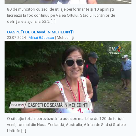
80 de muncitori cu zeci de utilaje performante și 10 apliniști
lucrează la foc continuu pe Valea Oltului. Stadiul lucrărilor de
defrişare a ajuns la 52% […]
OASPEȚI DE SEAMĂ ÎN MEHEDINȚI
23.07.2024
|
Mihai Bădescu
| Mehedinți
O situație total neprevăzută i-a adus pe mai bine de 120 de turiști
veniți tocmai din Noua Zeelandă, Australia, Africa de Sud și Statele
Unite în […]