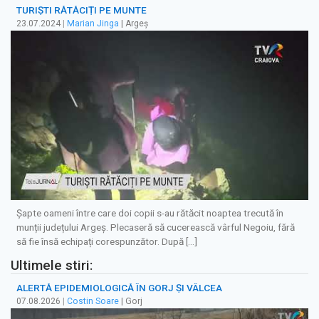
TURIȘTI RĂTĂCIȚI PE MUNTE
23.07.2024
|
Marian Jinga
| Argeș
Șapte oameni între care doi copii s-au rătăcit noaptea trecută în
munții județului Argeș. Plecaseră să cucerească vârful Negoiu, fără
să fie însă echipați corespunzător. După […]
Ultimele stiri:
ALERTĂ EPIDEMIOLOGICĂ ÎN GORJ ȘI VÂLCEA
07.08.2026
|
Costin Soare
| Gorj