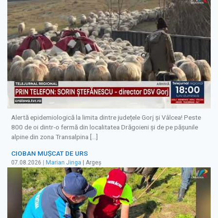
Alertă epidemiologică la limita dintre județele Gorj și Vâlcea! Peste
800 de oi dintr-o fermă din localitatea Drăgoieni și de pe pășunile
alpine din zona Transalpina […]
CIOBAN MUȘCAT DE URS
07.08.2026
|
Marian Jinga
| Argeș