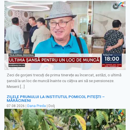
Zeci de gorjeni trecuți de prima tinerețe au încercat, astăzi, o ultimă
șansă la un loc de muncă înainte cu câțiva ani să se pensioneze.
Meserii […]
ZILELE PRUNULUI LA INSTITUTUL POMICOL PITEȘTI –
MĂRĂCINENI
07.08.2026
|
Dana Preda
| Dolj