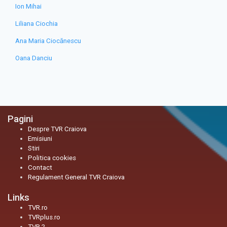
Ion Mihai
Liliana Ciochia
Ana Maria Ciocănescu
Oana Danciu
Pagini
Despre TVR Craiova
Emisiuni
Stiri
Politica cookies
Contact
Regulament General TVR Craiova
Links
TVR.ro
TVRplus.ro
TVR 2