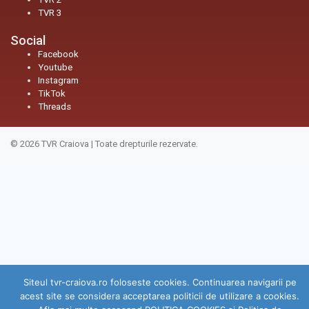
TVR 3
Social
Facebook
Youtube
Instagram
TikTok
Threads
© 2026
TVR Craiova
|
Toate drepturile rezervate.
Siteul tvr-craiova.ro foloseste cookies. Continuarea navigarii pe
acest site se considera acceptarea politicii de utilizare a cookies.