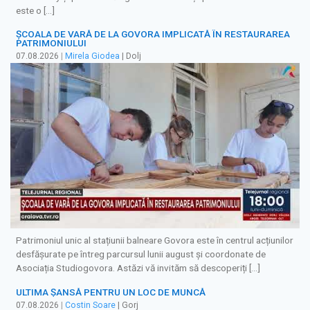
este o […]
ȘCOALA DE VARĂ DE LA GOVORA IMPLICATĂ ÎN RESTAURAREA
PATRIMONIULUI
07.08.2026
|
Mirela Giodea
| Dolj
Patrimoniul unic al stațiunii balneare Govora este în centrul acțiunilor
desfășurate pe întreg parcursul lunii august și coordonate de
Asociația Studiogovora. Astăzi vă invităm să descoperiți […]
ULTIMA ȘANSĂ PENTRU UN LOC DE MUNCĂ
07.08.2026
|
Costin Soare
| Gorj