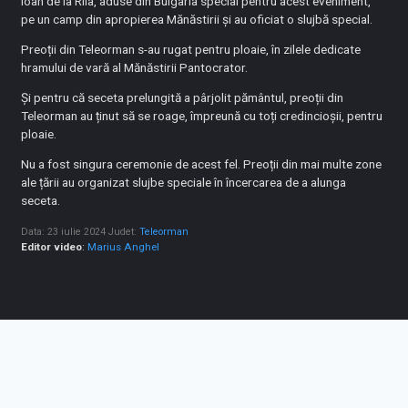
Ioan de la Rila, aduse din Bulgaria special pentru acest eveniment,
pe un camp din apropierea Mănăstirii și au oficiat o slujbă special.
Preoții din Teleorman s-au rugat pentru ploaie, în zilele dedicate
hramului de vară al Mănăstirii Pantocrator.
Și pentru că seceta prelungită a pârjolit pământul, preoții din
Teleorman au ținut să se roage, împreună cu toți credincioșii, pentru
ploaie.
Nu a fost singura ceremonie de acest fel. Preoții din mai multe zone
ale țării au organizat slujbe speciale în încercarea de a alunga
seceta.
Data: 23 iulie 2024
Judet:
Teleorman
Editor video
:
Marius Anghel