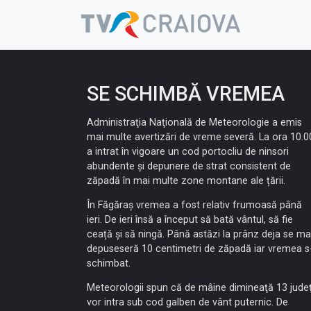
Skip
to
content
SE SCHIMBĂ VREMEA
Administraţia Naţională de Meteorologie a emis
mai multe avertizări de vreme severă. La ora 10.0
a intrat în vigoare un cod portocliu de ninsori
abundente și depunere de strat consistent de
zăpadă în mai multe zone montane ale țării.
În Făgăraș vremea a fost relativ frumoasă până
ieri. De ieri însă a început să bată vântul, să fie
ceață și să ningă. Până astăzi la prânz deja se ma
depuseseră 10 centimetri de zăpadă iar vremea s
schimbat.
Meteorologii spun că de mâine dimineaţă 13 jude
vor intra sub cod galben de vânt puternic. De