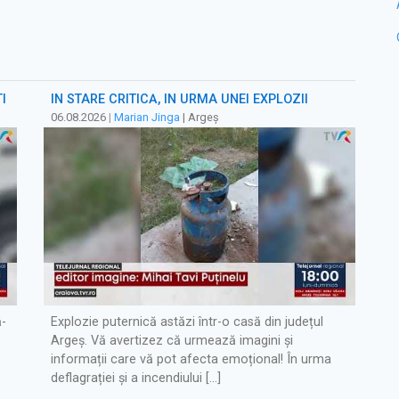
I
ÎN STARE CRITICĂ, ÎN URMA UNEI EXPLOZII
06.08.2026
|
Marian Jinga
| Argeș
ă-
Explozie puternică astăzi într-o casă din județul
Argeș. Vă avertizez că urmează imagini și
informații care vă pot afecta emoțional! În urma
deflagrației și a incendiului […]