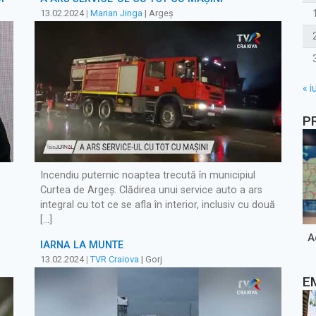
13.02.2024
|
Marian Jinga
| Argeș
« iu
P
Incendiu puternic noaptea trecută în municipiul
Curtea de Argeș. Clădirea unui service auto a ars
integral cu tot ce se afla în interior, inclusiv cu două
[…]
A
IARNĂ LA MUNTE
13.02.2024
|
TVR Craiova
| Gorj
E