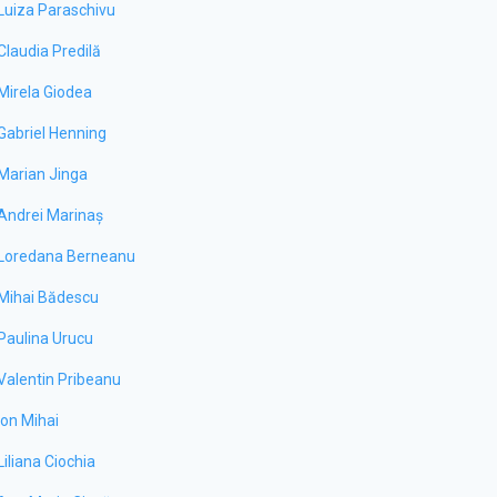
Luiza Paraschivu
Claudia Predilă
Mirela Giodea
Gabriel Henning
Marian Jinga
Andrei Marinaș
Loredana Berneanu
Mihai Bădescu
Paulina Urucu
Valentin Pribeanu
Ion Mihai
Liliana Ciochia