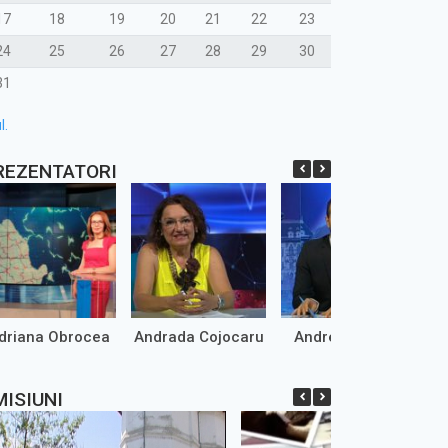
17
18
19
20
21
22
23
24
25
26
27
28
29
30
31
l.
REZENTATORI
driana Obrocea
Andrada Cojocaru
Andrei Marinaș
MISIUNI