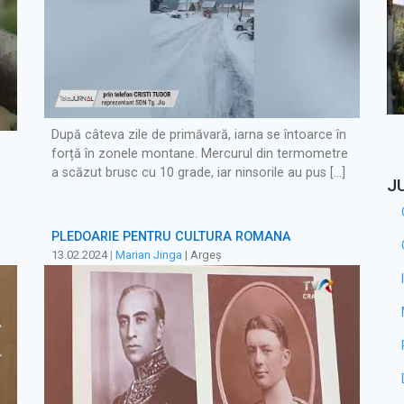
După câteva zile de primăvară, iarna se întoarce în
forță în zonele montane. Mercurul din termometre
a scăzut brusc cu 10 grade, iar ninsorile au pus […]
J
PLEDOARIE PENTRU CULTURA ROMÂNĂ
13.02.2024
|
Marian Jinga
| Argeș