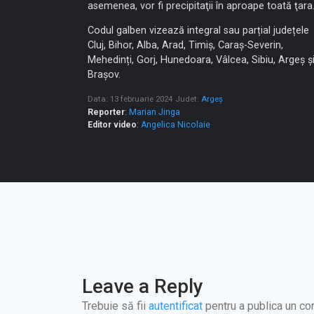
asemenea, vor fi precipitaţii în aproape toată ţara
Codul galben vizează integral sau parțial județele
Cluj, Bihor, Alba, Arad, Timiș, Caraș-Severin,
Mehedinți, Gorj, Hunedoara, Vâlcea, Sibiu, Argeș ș
Brașov.
Data: 13 februarie 2024
Judet:
Argeș
Reporter
:
Marian Jinga
Editor video
:
Angelica Nicolaie
Leave a Reply
Trebuie să fii
autentificat
pentru a publica un co