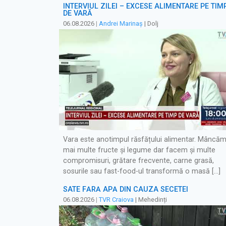
INTERVIUL ZILEI – EXCESE ALIMENTARE PE TIM
DE VARĂ
06.08.2026
|
Andrei Marinaș
| Dolj
Vara este anotimpul răsfățului alimentar. Mâncă
mai multe fructe și legume dar facem și multe
compromisuri, grătare frecvente, carne grasă,
sosurile sau fast-food-ul transformă o masă […]
SATE FĂRĂ APĂ DIN CAUZA SECETEI
06.08.2026
|
TVR Craiova
| Mehedinți