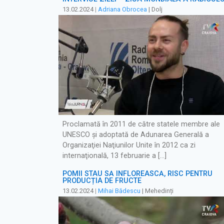
13.02.2024
|
Adriana Obrocea
| Dolj
Proclamată în 2011 de către statele membre ale
UNESCO şi adoptată de Adunarea Generală a
Organizaţiei Naţiunilor Unite în 2012 ca zi
internaţională, 13 februarie a […]
POMII STAU SĂ ÎNFLOREASCĂ, RISC PENTRU
PRODUCȚIA DE FRUCTE
13.02.2024
|
Mihai Bădescu
| Mehedinți