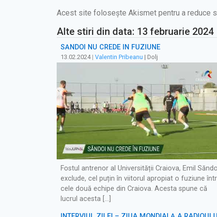
Acest site folosește Akismet pentru a reduce 
Alte stiri din data: 13 februarie 2024
SĂNDOI NU CREDE ÎN FUZIUNE
13.02.2024
|
Valentin Pribeanu
| Dolj
Fostul antrenor al Universității Craiova, Emil Săndo
exclude, cel puțin în viitorul apropiat o fuziune înt
cele două echipe din Craiova. Acesta spune că
lucrul acesta […]
INTERVIUL ZILEI – ZIUA MONDIALĂ A RADIOULU