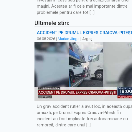
investiţii în case sau pentru a achiziţionarea unei
maşini. Acestea ar fi cele mai importante dintre
problemele pentru care tot […]
Ultimele stiri:
ACCIDENT PE DRUMUL EXPRES CRAIOVA-PITEȘT
06.08.2026
|
Marian Jinga
| Argeș
Un grav accident rutier a avut loc, în această dup
amiază, pe Drumul Expres Craiova-Pitești. În
incident au fost implicate trei autocamioane cu
remorcă, dintre care unul […]