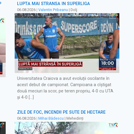
P
LUPTĂ MAI STRÂNSĂ ÎN SUPERLIGĂ
06.08.2026
|
Valentin Pribeanu
| Dolj
Universitatea Craiova a avut evoluții oscilante în
m
acest debut de campionat. Campioana a cîștigat
două meciuri la scor, pe teren propriu, 4-0 cu UTA
și 4-0 […]
ZILE DE FOC, INCENDII PE SUTE DE HECTARE
06.08.2026
|
Mihai Bădescu
| Mehedinți