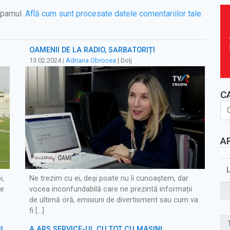
spamul.
Află cum sunt procesate datele comentariilor tale
.
OAMENII DE LA RADIO, SĂRBĂTORIȚI
13.02.2024
|
Adriana Obrocea
| Dolj
C
A
i,
Ne trezim cu ei, deși poate nu îi cunoaștem, dar
re
vocea inconfundabilă care ne prezintă informații
de ultimă oră, emisiuni de divertisment sau cum va
fi […]
I
A ARS SERVICE-UL CU TOT CU MAȘINI