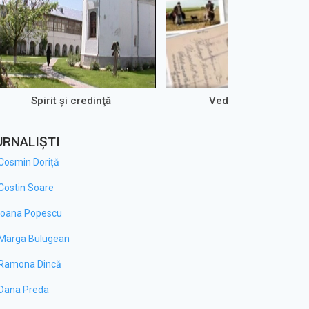
Spirit şi credinţă
Vedere cu Olteni
URNALIȘTI
Cosmin Doriță
Costin Soare
Ioana Popescu
Marga Bulugean
Ramona Dincă
Dana Preda