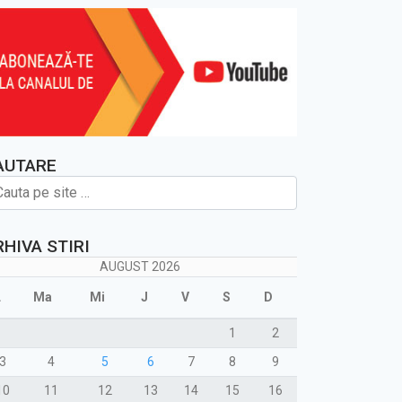
AUTARE
RHIVA STIRI
AUGUST 2026
L
Ma
Mi
J
V
S
D
1
2
3
4
5
6
7
8
9
10
11
12
13
14
15
16