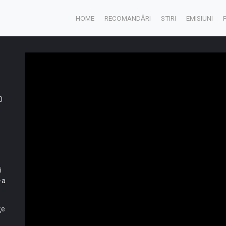
HOME
RECOMANDĂRI
STIRI
EMISIUNI
0
i
-a
ţe