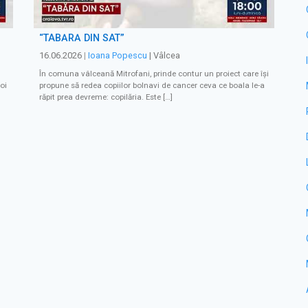
“TABĂRĂ DIN SAT”
16.06.2026
|
Ioana Popescu
| Vâlcea
În comuna vâlceană Mitrofani, prinde contur un proiect care își
oi
propune să redea copiilor bolnavi de cancer ceva ce boala le-a
răpit prea devreme: copilăria. Este […]