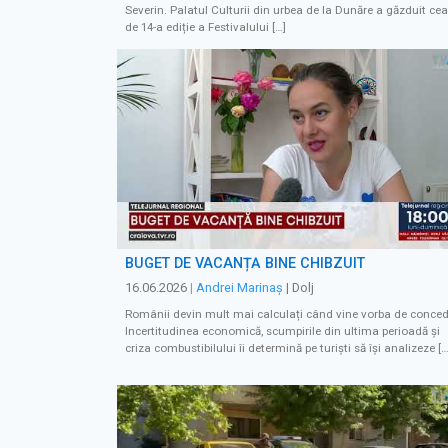
Severin. Palatul Culturii din urbea de la Dunăre a găzduit cea
de 14-a ediție a Festivalului […]
BUGET DE VACANȚĂ BINE CHIBZUIT
16.06.2026
|
Andrei Marinaș
| Dolj
Românii devin mult mai calculați când vine vorba de concedi
Incertitudinea economică, scumpirile din ultima perioadă și
criza combustibilului îi determină pe turiști să își analizeze […