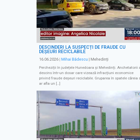
DESCINDERI LA SUSPECȚI DE FRAUDE CU
DEȘEURI RECICLABILE
16.06.2026
|
Mihai Bădescu
| Mehedinți
Percheziții în județele Hunedoara și Mehedinți. Anchetatorii 
descins într-un dosar care vizează infracțiuni economice
privind fraude deșeuri reciclabile. Gruparea în spatele căreia s
ar afla un […]