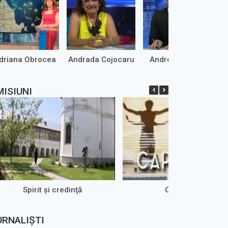
driana Obrocea
Andrada Cojocaru
Andrei Marinaș
MISIUNI
Spirit şi credinţă
Cap de afiș
URNALIȘTI