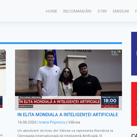
HOME
RECOMANDĂRI
STIRI
EMISIUNI
ÎN ELITA MONDIALĂ A INTELIGENȚEI ARTIFICIALE
16.06.2026
|
Ioana Popescu
| Vâlcea
Un absolvent de liceu din Vâlcea va reprezenta România la
C
nu
Olimpiada Internațională de Inteligență Artificială. El