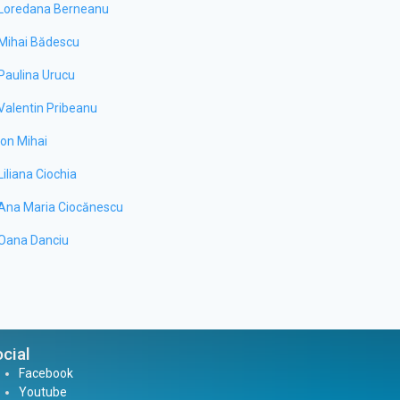
Loredana Berneanu
Mihai Bădescu
Paulina Urucu
Valentin Pribeanu
Ion Mihai
Liliana Ciochia
Ana Maria Ciocănescu
Oana Danciu
cial
Facebook
Youtube