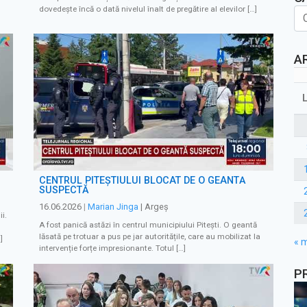
dovedește încă o dată nivelul înalt de pregătire al elevilor […]
A
CENTRUL PITEȘTIULUI BLOCAT DE O GEANTĂ
SUSPECTĂ
16.06.2026
|
Marian Jinga
| Argeș
i.
A fost panică astăzi în centrul municipiului Pitești. O geantă
lăsată pe trotuar a pus pe jar autoritățile, care au mobilizat la
]
« 
intervenție forțe impresionante. Totul […]
P