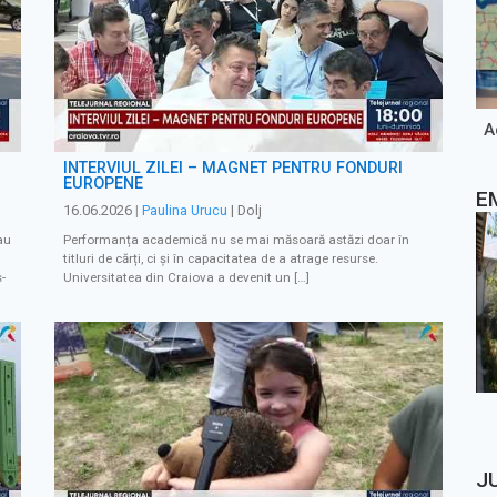
A
INTERVIUL ZILEI – MAGNET PENTRU FONDURI
EUROPENE
E
16.06.2026
|
Paulina Urucu
| Dolj
au
Performanța academică nu se mai măsoară astăzi doar în
titluri de cărți, ci și în capacitatea de a atrage resurse.
-
Universitatea din Craiova a devenit un […]
J