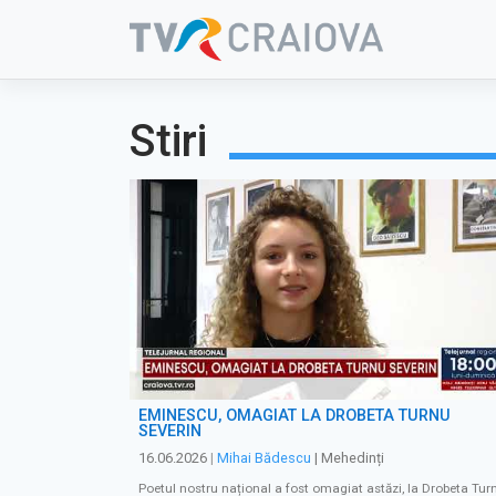
Skip
to
content
Stiri
EMINESCU, OMAGIAT LA DROBETA TURNU
SEVERIN
16.06.2026
|
Mihai Bădescu
| Mehedinți
Poetul nostru național a fost omagiat astăzi, la Drobeta Tur