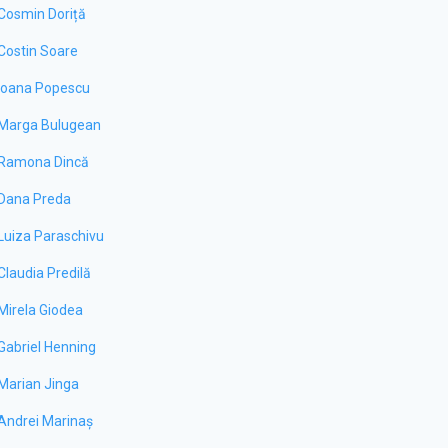
Cosmin Doriță
Costin Soare
Ioana Popescu
Marga Bulugean
Ramona Dincă
Dana Preda
Luiza Paraschivu
Claudia Predilă
Mirela Giodea
Gabriel Henning
Marian Jinga
Andrei Marinaș