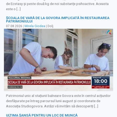
de Ecstasy și peste două kg de noi substanțe psihoactive. Aceasta
este o […]
ȘCOALA DE VARĂ DE LA GOVORA IMPLICATĂ ÎN RESTAURAREA
PATRIMONIULUI
07.08.2026
|
Mirela Giodea
| Dolj
Patrimoniul unic al stațiunii balneare Govora este în centrul acțiunilor
desfășurate pe întreg parcursul lunii august și coordonate de
Asociația Studiogovora. Astăzi vă invităm să descoperiți […]
ULTIMA ȘANSĂ PENTRU UN LOC DE MUNCĂ