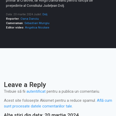
primar al Craiovei, iar Ringo Dămureanu pentru funcţia de
preşedinte al Consiliului Judeţean Dolj.
Data: 20 martie 2024
Judet:
Dolj
Reporter
:
Oana Danciu
Cameraman
:
Sebastian Mungiu
Editor video
:
Angelica Nicolaie
Leave a Reply
Trebuie să fii
autentificat
pentru a publica un comentariu.
Acest site folosește Akismet pentru a reduce spamul.
Află cum
sunt procesate datele comentariilor tale
.
Alte stiri din data: 20 martie 2024