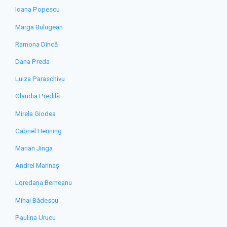
Ioana Popescu
Marga Bulugean
Ramona Dincă
Dana Preda
Luiza Paraschivu
Claudia Predilă
Mirela Giodea
Gabriel Henning
Marian Jinga
Andrei Marinaș
Loredana Berneanu
Mihai Bădescu
Paulina Urucu