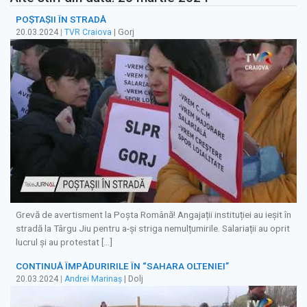
POȘTAȘII ÎN STRADĂ
20.03.2024
|
TVR Craiova
| Gorj
Grevă de avertisment la Poșta Română! Angajații instituției au ieșit în
stradă la Târgu Jiu pentru a-și striga nemulțumirile. Salariații au oprit
lucrul și au protestat […]
CONTINUĂ ÎMPĂDURIRILE ÎN “SAHARA OLTENIEI”
20.03.2024
|
Andrei Marinaș
| Dolj