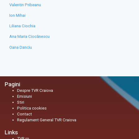
Valentin Pribeanu
Ion Mihai
Liliana Ciochia
Ana Maria Ciocănescu
Oana Danciu
Pagini
Despre TVR Craiova
Emisiuni
Stiri
Politica cookies
Contact
Regulament General TVR Craiova
Links
TVR.ro