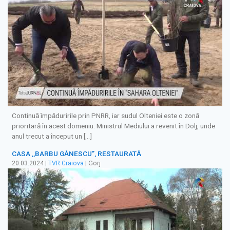
Continuă împăduririle prin PNRR, iar sudul Olteniei este o zonă
prioritară în acest domeniu. Ministrul Mediului a revenit în Dolj, unde
anul trecut a început un […]
CASA ,,BARBU GĂNESCU”, RESTAURATĂ
20.03.2024
|
TVR Craiova
| Gorj