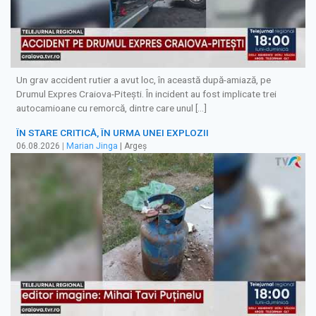
Un grav accident rutier a avut loc, în această după-amiază, pe
Drumul Expres Craiova-Pitești. În incident au fost implicate trei
autocamioane cu remorcă, dintre care unul […]
ÎN STARE CRITICĂ, ÎN URMA UNEI EXPLOZII
06.08.2026
|
Marian Jinga
| Argeș