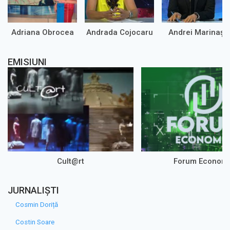
Adriana Obrocea
Andrada Cojocaru
Andrei Marinaș
EMISIUNI
Cult@rt
Forum Econom
JURNALIȘTI
Cosmin Doriță
Costin Soare