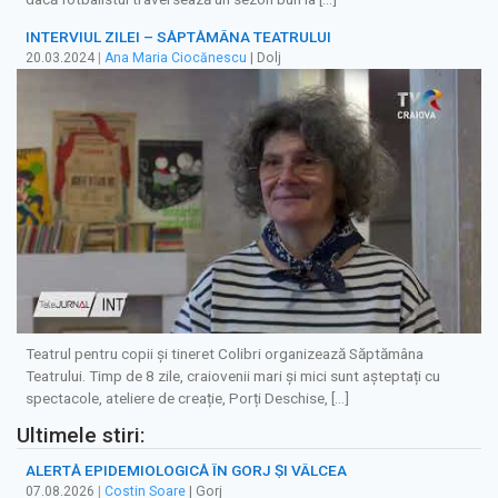
INTERVIUL ZILEI – SĂPTĂMÂNA TEATRULUI
20.03.2024
|
Ana Maria Ciocănescu
| Dolj
Teatrul pentru copii și tineret Colibri organizează Săptămâna
Teatrului. Timp de 8 zile, craiovenii mari şi mici sunt așteptați cu
spectacole, ateliere de creație, Porți Deschise, […]
Ultimele stiri:
ALERTĂ EPIDEMIOLOGICĂ ÎN GORJ ȘI VÂLCEA
07.08.2026
|
Costin Soare
| Gorj