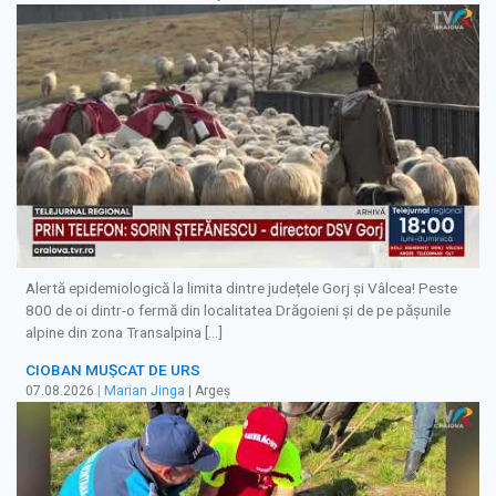
Alertă epidemiologică la limita dintre județele Gorj și Vâlcea! Peste
800 de oi dintr-o fermă din localitatea Drăgoieni și de pe pășunile
alpine din zona Transalpina […]
CIOBAN MUȘCAT DE URS
07.08.2026
|
Marian Jinga
| Argeș