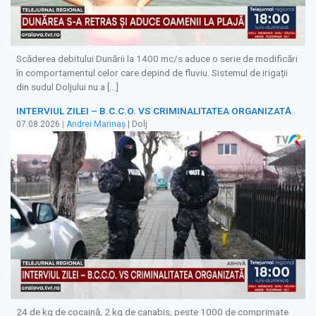
Scăderea debitului Dunării la 1400 mc/s aduce o serie de modificări
în comportamentul celor care depind de fluviu. Sistemul de irigații
din sudul Doljului nu a […]
INTERVIUL ZILEI – B.C.C.O. VS CRIMINALITATEA ORGANIZATĂ
07.08.2026
|
Andrei Marinaș
| Dolj
24 de kg de cocaină, 2 kg de canabis, peste 1000 de comprimate