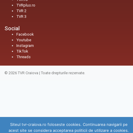
TVRplus.ro
TVR 2
TVR 3
Social
Facebook
Youtube
Instagram
TikTok
Threads
© 2026
TVR Craiova
|
Toate drepturile rezervate.
Siteul tvr-craiova.ro foloseste cookies. Continuarea navigarii pe
acest site se considera acceptarea politicii de utilizare a cookies.