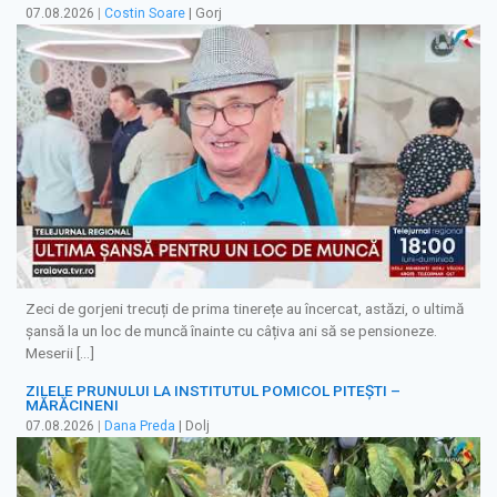
07.08.2026
|
Costin Soare
| Gorj
Zeci de gorjeni trecuți de prima tinerețe au încercat, astăzi, o ultimă
șansă la un loc de muncă înainte cu câțiva ani să se pensioneze.
Meserii […]
ZILELE PRUNULUI LA INSTITUTUL POMICOL PITEȘTI –
MĂRĂCINENI
07.08.2026
|
Dana Preda
| Dolj